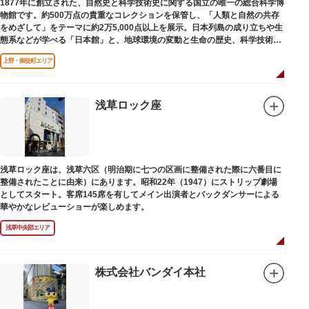
1877年に創立された、自然史と科学技術史に関する国立の唯一の総合科学博
物館です。約500万点の貴重なコレクションを保管し、「人類と自然の共存
をめざして」をテーマに約2万5,000点以上を展示。日本列島の成り立ちや生
態系などが学べる「日本館」と、地球環境の変動と生命の歴史、科学技術の
進歩などが学べる「地球館」の2つの常設展示をメインに、特別展・企画展
上野・御徒町エリア
などから構成されています。
2005年「愛・地球博」の長久手日本館で人気を博した「地球の部屋」を移設
した、「シアター36○」も見どころのひとつ。直径12.8m（実際の地球の
100万分の1の大きさ）のドームの内側すべてがスクリーンになっている世界
浅草ロック座
初のシアターで、月ごとに変わるオリジナル映像を上映しています。
楽しみながら学習できるイベント企画や、恐竜をはじめとした様々な実物標
本、子ども向けのコーナーもあり、お子様連れでも楽しめる博物館です。
また、国立科学博物館では、日本およびアジアにおける科学系博物館の中核
浅草ロック座は、浅草六区（明治期に七つの区画に整備された際に六番目に
施設として、調査研究、標本資料の収集・保管・活用、展示・学習支援を推
整備されたことに由来）にあります。昭和22年（1947）にストリップ劇場
進。これらの活動を上野の本館、白金台の附属自然教育園、茨城県つくば市
としてスタート。客席145席を有してメイン出演者とバックダンサーによる
の実験植物園や筑波研究施設（非公開）で展開しています。
華やかなレビューショーが楽しめます。
浅草中央部エリア
株式会社バンダイ本社