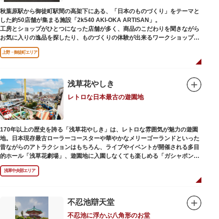
秋葉原駅から御徒町駅間の高架下にある、「日本のものづくり」をテーマと
した約50店舗が集まる施設「2k540 AKI-OKA ARTISAN」。
工房とショップがひとつになった店舗が多く、商品のこだわりを聞きながら
お気に入りの逸品を探したり、ものづくりの体験が出来るワークショップに
参加して自分だけのオリジナル商品を作ったり、クリエイターと直接コミュ
上野・御徒町エリア
ニケーションをとりながらのショッピングが楽しめます。飲食店もあるので
ランチやカフェ利用もおすすめ。
ここでしか買えない商品や一点物を扱うブランドなど、大量生産の製品には
ないぬくもりと、新しいデザインの商品に出会うことができます。
浅草花やしき
レトロな日本最古の遊園地
名前の由来は、東京駅から2k540m付近にあることから「2k540」、秋葉原
駅（AKIHABARA）と御徒町駅（OKACHIMACHI）の間にあるという造語
「AKI-OKA」、フランス語で「職人」を意味する「ARTISAN」を組み合わ
せたもの。
170年以上の歴史を誇る「浅草花やしき」は、レトロな雰囲気が魅力の遊園
施設周辺は、江戸の文化を伝える伝統工芸職人の街だったという背景もあ
地。日本現存最古ローラーコースターや華やかなメリーゴーランドといった
り、現在もジュエリーや皮製品を扱うお店が多く、高いセンスとクオリティ
昔ながらのアトラクションはもちろん、ライブやイベントが開催される多目
をもった店舗が集結しています。
的ホール「浅草花劇場」、遊園地に入園しなくても楽しめる「ガシャポンの
デパート浅草花やしき店」も併設され、さまざまな娯楽を楽しめる浅草の
浅草中央部エリア
「遊びの場」として親しまれています。
浅草花やしきは、江戸時代末期の1853年に造園師・森田六三郎により、牡丹
と菊細工を主とした花園（かえん）として誕生しました。明治時代に入ると
不忍池辯天堂
遊戯施設が置かれ、珍鳥や猛獣、見世物の展示などでも評判に。全国有数の
不忍池に浮かぶ八角形のお堂
動物園としても知られるようになりました。戦後は遊園地として再開し、温