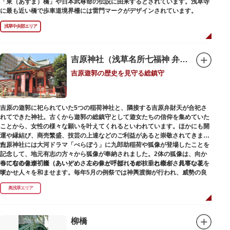
「東（あずま）橋」や日本武尊命の伝説に由来するとされています。浅草寺
に最も近い橋で歩車道境界柵には雷門マークがデザインされています。
浅草中央部エリア
吉原神社（浅草名所七福神 弁財天）
吉原遊郭の歴史を見守る総鎮守
吉原の遊郭に祀られていた5つの稲荷神社と、隣接する吉原弁財天が合祀さ
れてできた神社。古くから遊郭の総鎮守として遊女たちの信仰を集めていた
ことから、女性の様々な願いを叶えてくれるといわれています。ほかにも開
運や縁結び、商売繁盛、技芸の上達などのご利益があると崇敬されてきまし
た。
吉原神社には大河ドラマ「べらぼう」に九郎助稲荷や狐像が登場したことを
記念して、地元有志の方々から狐像が奉納されました。2体の狐像は、向か
春になると逢初桜（あいぞめさくら）と呼ばれるが枝垂れ桜が、見事な花を
って右の像が「逢（あい）」、左の像が「初（そめ）」と命名されていま
咲かせ人々を和ませます。毎年5月の例祭では神輿渡御が行われ、威勢の良
す。
い掛け声とともに各町は活気にあふれます。
奥浅草エリア
吉原弁財天は浅草名所七福神の一社・弁財天にあたり、七福神に関する授与
も年間を通して行われています。
柳橋