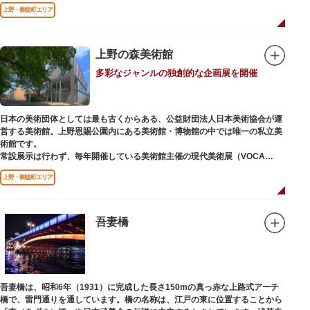
どが住む森エリアや、ホッキョクグマやアザラシが住む海エリアでは、水浴
上野・御徒町エリア
びなど迫力あるシーンが目撃できることもあります。国指定重要文化財の
「旧寛永寺五重塔」や藤堂高虎が建て1878（明治11）年に再建された
「閑々亭」などの歴史的建造物も見どころです。
上野の森美術館
一方「西園」は、蓮の名所としても知られる風光明媚な「不忍池」のほとり
多彩なジャンルの独創的な企画展を開催
に位置する区域。キリンやサイなどの人気動物をはじめ、アイアイや“動か
ない鳥”として話題のハシビロコウなどユニークな種も見られます。
子ども動物園「すてっぷ」では、小動物を間近で観察することを通じて、命
の大切さや生きものの魅力が学べる体験プログラムが実施されています。
日本の美術団体としては最も古くからある、公益財団法人日本美術協会が運
営する美術館。上野恩賜公園内にある美術館・博物館の中では唯一の私立美
歩き疲れたり、お腹が空いてきたら、園内にいくつかあるフードショップで
術館です。
休憩しましょう。それぞれのお店で、動物たちをモチーフにした可愛いフー
常設展示は行わず、毎年開催している美術館主催の現代美術展（VOCA
ドやスイーツが食べられます。オリジナルグッズを取り扱うギフトショップ
展）、公募展（上野の森美術館大賞展、日本の自然を描く展）のほか、マン
も必見です。
上野・御徒町エリア
ガから書展にいたるまで定期的に多彩なジャンルの独創的な企画展を開催し
ています。
別館の1階には、小企画展などの開催もできる上野の森美術館ギャラリー、
吾妻橋
そして、3階には上野の森アートスクールが設置され、初心者から熟練者を
対象とした油彩・アクリル、水彩、日本画のクラスや、週末に受講できる単
発講座などを開催しています。
吾妻橋は、昭和6年（1931）に完成した長さ150mの真っ赤な上路式アーチ
橋で、雷門通りを通しています。橋の名称は、江戸の東に位置することから