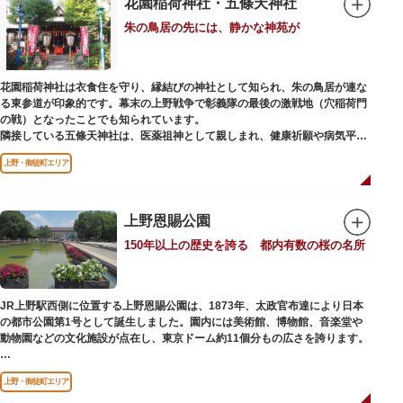
花園稲荷神社・五條天神社
くの闇市が的屋の仕切りであったのに対して、アメ横は満州からの復員兵が
朱の鳥居の先には、静かな神苑が
共同体となり連合会を結成。出店を統制し、商店街が形成されました。
当時、JR上野駅のすぐ南に発生した闇市は、飴を販売する屋台があったこと
から「アメヤ横丁（飴屋通り）」と呼ばれるように。反対側のJR御徒町付近
花園稲荷神社は衣食住を守り、縁結びの神社として知られ、朱の鳥居が連な
には、アメリカ進駐軍の放出物資を販売する店ができたので「アメリカ横丁
る東参道が印象的です。幕末の上野戦争で彰義隊の最後の激戦地（穴稲荷門
（アメリカ通り）」と呼ばれるようになりました。この2つのエリアが統合
の戦）となったことでも知られています。
され、今の「アメ横」になったと言われています。
隣接している五條天神社は、医薬祖神として親しまれ、健康祈願や病気平癒
祈願の参拝者が多く、相殿には菅原道真公も祀られています。
上野・御徒町エリア
境内がつながっており、まるでひとつの神社かのように並んで鎮座していま
すが、それぞれ別々の由緒の独立した神社です。どちらの御朱印も五條天神
社の境内にある授与所で頒布されています。
上野恩賜公園
参拝は6:00～17:00（御朱印の授与は9:00～17:00）
150年以上の歴史を誇る 都内有数の桜の名所
JR上野駅西側に位置する上野恩賜公園は、1873年、太政官布達により日本
の都市公園第1号として誕生しました。園内には美術館、博物館、音楽堂や
動物園などの文化施設が点在し、東京ドーム約11個分もの広さを誇ります。
ソメイヨシノやヤマザクラなど約1,200本の桜が植えられた園内は、桜の名
上野・御徒町エリア
所としても有名。シーズンにはライトアップされた夜桜が一層風情を添え、