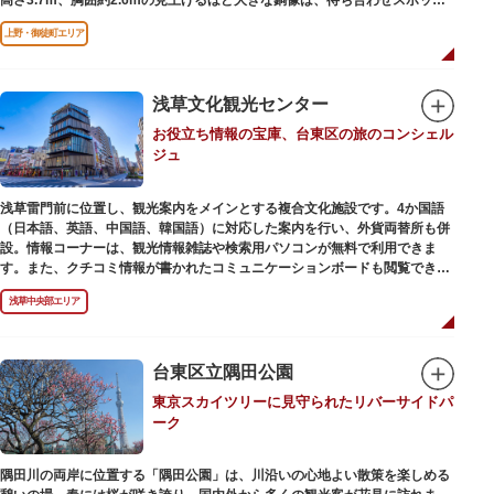
やフォトスポットとして親しまれています。彫刻家、高村光雲によって作ら
上野・御徒町エリア
れた像は、愛犬のツンと一緒にうさぎ狩りに出かけているところだそう。
上野公園にお立ち寄りの際は、ぜひ「上野の西郷さん」と写真撮影を楽しん
ではいかがでしょうか。
浅草文化観光センター
お役立ち情報の宝庫、台東区の旅のコンシェル
ジュ
浅草雷門前に位置し、観光案内をメインとする複合文化施設です。4か国語
（日本語、英語、中国語、韓国語）に対応した案内を行い、外貨両替所も併
設。情報コーナーは、観光情報雑誌や検索用パソコンが無料で利用できま
す。また、クチコミ情報が書かれたコミュニケーションボードも閲覧できる
ので、とっておきの旅のヒントを得られるかも。多目的スペースでは、映像
浅草中央部エリア
を活用し台東区のみどころやイベント、歴史、文化を紹介。通常、イスが配
備されているので休憩場所としても利用できます。
ここを訪れたなら、8階の展望テラスも必見です。雷門から浅草寺へと続く
仲見世や、隅田川や東京スカイツリーも一望できるビュースポットとなって
台東区立隅田公園
います。
東京スカイツリーに見守られたリバーサイドパ
ーク
浅草の街並みに溶け込む平屋を重ねたようなおしゃれな外観は、日本を代表
する建築家・隈研吾氏によるデザイン。木の温もりあふれる空間は、初めて
日本を訪れる海外ツーリストにも優しい印象を与えています。
隅田川の両岸に位置する「隅田公園」は、川沿いの心地よい散策を楽しめる