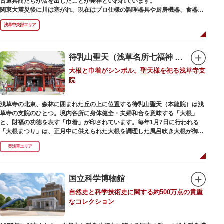
古道具商たちが店を出したことが発祥といわれています。
かれた「浅草絵巻」を楽しめるのも夜の醍醐味。撮影スポットやデートスポ
関東大震災後に川は塞がれ、現在はプロ仕様の調理器具や厨房機器、食器、
ットにもおすすめです。昼間と比べて人が少なくゆっくり巡れるので、足を
包材、調理衣装など「食」にまつわる約170軒の専門店が集まる個性的な専
運んでみてはいかがでしょうか。
浅草中央部エリア
門商店街として賑わいを見せています。もちろん、ほとんどのお店が小売に
も対応。家庭の調理用具を購入したい人や観光客にもおすすめです。食品サ
ンプル作り体験ができるお店もありますよ。
待乳山聖天（浅草名所七福神 毘沙門天）
毎年、道具の日である10月9日前後に開催される「かっぱ橋道具まつり」で
大根と巾着がシンボル。聖天様を祀る浅草寺支
は、各店舗がおすすめ商品や掘り出しものを販売。また、年ごとに異なる
院
様々な催しものも行われます。
浅草寺の北東、森林に囲まれた丘の上に位置する待乳山聖天（本龍院）は浅
草寺の支院のひとつ。境内各所に身体健全・夫婦和合を意味する「大根」
と、財福の功徳を表す「巾着」が印されています。毎年1月7日に行われる
「大根まつり」は、正月中に供えられた大根を調理した風呂吹き大根が御神
酒とともに参拝者に振る舞われるイベント。聖天様のお下がりの大根をいた
奥浅草エリア
だくことで、心身健康のご利益があるそうです。
毎朝本堂で執り行われている「浴油祈祷（よくゆきとう）」は、聖天様を供
養する最高の祈祷法。心願成就の力があると考えられており、依頼すると7
国立科学博物館
日間毎朝祈祷していただけます。また、浅草名所七福神のひとつとしても知
自然史と科学技術史に関する約500万点の貴重
られ、毘沙門天が祀られています。
なコレクション