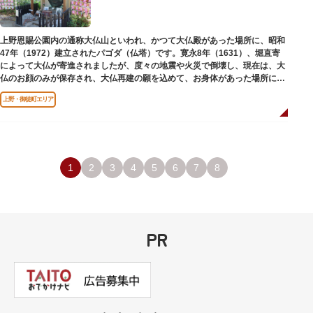
上野恩賜公園内の通称大仏山といわれ、かつて大仏殿があった場所に、昭和
47年（1972）建立されたパゴダ（仏塔）です。寛永8年（1631）、堀直寄
によって大仏が寄進されましたが、度々の地震や火災で倒壊し、現在は、大
仏のお顔のみが保存され、大仏再建の願を込めて、お身体があった場所にパ
ゴダが建てられました。
上野・御徒町エリア
1
2
3
4
5
6
7
8
PR