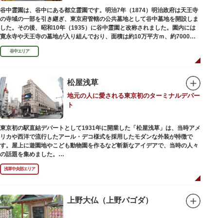
でも気軽に楽しめるプログラムも用意されています。
谷中霊園は、谷中にある都立霊園です。明治7年（1874）明治政府は天王寺
の寺域の一部を引き継ぎ、東京府管轄の公共墓地として谷中墓地を開設しま
した。その後、昭和10年（1935）に谷中霊園と改称されました。園内には
寛永寺や天王寺の墓地が入り組んでおり、面積は約10万平方ｍ、約7000基
の墓が並んでいます。園内を通る「さくら通り」は桜の名所となっていま
谷中エリア
す。
松屋浅草
地元の人に愛される東京初のターミナルデパー
ト
東京初の駅直結デパートとして1931年に開業した「松屋浅草」は、当時アメ
リカや西洋で流行したアール・デコ様式を採用したモダンな外装が特徴で
す。屋上に遊園地やこども動物園を作るなど斬新なアイデアで、当時の人々
の話題を集めました。
現在は、B1階から地上3階までが松屋浅草の売り場。2012年のリニューアル
浅草中央部エリア
で建設当時のシンボル・大時計も復活し、昭和の面影を残す百貨店は今でも
人々に親しまれています。地上1階は 浅草らしい下町銘菓をはじめ、全国か
らセレクトされた銘菓が並ぶ「浅草すいーつ小町」。東武線「浅草駅」直結
なので、お土産購入にも便利です。
上野大仏（上野パゴダ）