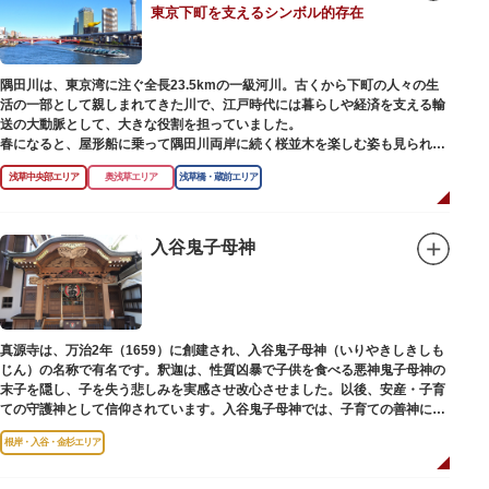
東京下町を支えるシンボル的存在
【撞球室】
当時の日本では非常に珍しいスイスの山小屋風の撞球室（ビリヤード場）
で、洋館から地下道でつながっています。通常は非公開ですが、毎月15日
（10月のみ10/16）に先着順で限定公開されています。
隅田川は、東京湾に注ぐ全長23.5kmの一級河川。古くから下町の人々の生
活の一部として親しまれてきた川で、江戸時代には暮らしや経済を支える輸
【和館大広間】
送の大動脈として、大きな役割を担っていました。
洋館に併置された名棟 梁大河喜十郎の手によるものと伝えられている書院造
春になると、屋形船に乗って隅田川両岸に続く桜並木を楽しむ姿も見られ、
りの和館で、当時は550坪に及ぶ洋館を遥かにしのぐ規模でしたが、現在は
東京スカイツリーとのコラボレーションも、まさに絵になる光景です。ま
冠婚葬祭などに使われていた大広間の1棟だけが残っています。
浅草中央部エリア
奥浅草エリア
浅草橋・蔵前エリア
た、毎年7月の最終土曜日に開催される「隅田川花火大会」は、東京の夏の
風物詩になっており、こちらも多くの見物客でにぎわいます。
一度にさまざま建築様式が見られるとあって見ごたえ抜群。大名庭園の形式
を一部踏襲している広大な庭は、建築様式同様に和洋併置式とされ、「芝
川沿いには「隅田川テラス」と呼ばれる遊歩道も整備されています。心地よ
入谷鬼子母神
庭」をもつ近代庭園の初期の形を残しています。江戸時代の石碑や手水鉢、
い風に吹かれながら、緑化が施された遊歩道で散歩やジョギングを楽しんだ
庭石などが見られ、煉瓦塀を含めた敷地全体が重要文化財に指定されていま
後は、オープンカフェでほっと一息つくのもおすすめです。
す。
隅田川にかかる橋々も、それぞれ特徴的な形をしていて見応えは抜群。せっ
かくなら水上バスに乗船して、優雅に観察してみてはいかがでしょうか。
真源寺は、万治2年（1659）に創建され、入谷鬼子母神（いりやきしきしも
じん）の名称で有名です。釈迦は、性質凶暴で子供を食べる悪神鬼子母神の
末子を隠し、子を失う悲しみを実感させ改心させました。以後、安産・子育
ての守護神として信仰されています。入谷鬼子母神では、子育ての善神にな
った由来からツノのない「おに」の文字を使っています。
根岸・入谷・金杉エリア