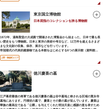
国内外からの参拝者で賑わうスポットです。
贅沢に金箔が使われた豪華絢爛な金色殿（社殿）などの建造物は、三代将
軍・徳川家光公が、日光東照宮までお参りに行けない江戸の人々のために建
東京国立博物館
てられたそう。社殿内部は文化財保護のため通常は非公開ですが、特別公開
日本屈指のコレクションを誇る博物館
が実施されることもあるので、拝観を申し込んでみてはいかがでしょうか。
授与所では、期間・数量限定のお守りや御朱印も授与されているので要チェ
ック。手塚治虫のユニコのお守りなど愛らしいものがありますよ。
1872年、湯島聖堂の大成殿で開催された博覧会から始まった、日本で最も長
い歴史をもつ博物館。日本と東洋の美術や考古など、12万件を超えるさまざ
まな文化財の収集、保存、展示などを行っています。
帝冠様式の代表的建築物である本館をはじめとする6つの展示館（資料館）
からなり、89件の国宝を所蔵。常に貴重な文化財を公開し、講座や講演会、
上野・御徒町エリア
ワークショップなどを実施しています。国宝や重要文化財などの名品をたど
りながら、真の美術史を堪能し価値あるひと時を過ごしてみてはいかがでし
ょうか。
徳川慶喜の墓
吹き抜けのエントランスに大理石の大階段がある本館では、壁時計やステン
ドグラスなど格調高い内部装飾にも注目してみてください。初めて来館する
方や時間が限られている方などに向け提案されたコース（日本美術入門／た
てものめぐり／仏像大好き）を参考にめぐるのも良いでしょう。
江戸幕府最後の将軍である徳川慶喜の墓は谷中墓地と称される区域の寛永寺
敷地内にはレストランやミュージアムショップのほか緑豊かな庭園も。季節
墓地にあります。円墳状の墓で、慶喜とその妻の墓が並んでいます。慶喜は
ごとの彩りを感じながらゆったりと散策するのもおすすめです。
華族の最高位である「公爵」を与えてくれた明治天皇に感謝の意を表すため