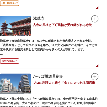
前のみ開花するので、シーズン中は多くの観光客が朝早くから池を訪れま
上野・御徒町エリア
す。綺麗な蓮の花を近くから観察できるデッキを散歩しながら朝の不忍池を
楽しむのがおすすめです。
「ボート池」ではスワンボートやオール式のボートのレンタルが可能。水上
から池を眺めれば、新しい発見ができるかもしれません。また、「鵜の池」
浅草寺
にはマガモ・オナガガモなどたくさんの鴨や渡り鳥が訪れます。大都会の中
古寺の風格と下町風情が受け継がれる寺院
でバードウォッチングができる珍しいスポットです。
ファミリーで、カップルで、または一人でゆったりと、思い思いの時間をお
過ごしください。
浅草寺（金龍山浅草寺）は、628年に創建された都内最古とされる寺院。
「浅草観音」として庶民の信仰を集め、江戸文化発展の中心地に。今では東
京を代表する観光名所として国内外から多くの人が訪れています。
浅草の象徴とも言える「雷門（風雷神門）」は、高さ3.9mの大提灯と風神雷
浅草中央部エリア
神像が安置された浅草寺の総門。本堂前には2体の仁王尊像が並ぶ山門「宝
蔵門」が建ち、参拝客を堂々と迎えてくれます。本堂前には、邪気を払うご
利益があるといわれる常香炉（じょうこうろ）が鎮座。参拝前に煙を浴びて
身を清めましょう。「観音堂」とも呼ばれる本堂にはご本尊の聖観世音菩薩
かっぱ橋道具街®
が祀られており、毎日定時に法要が執り行われています。
プロの料理人も通う「食」にまつわる商店街
境内の歴史ある建造物も必見です。ひと際目立つ五重塔、国指定重要文化財
の二天門、浅草名所七福神のひとつ・大黒天が祀られた影向堂（ようごうど
う）など、悠久の時に思いを馳せて見学をお楽しみください。
浅草と上野の中間にある「かっぱ橋道具街」は、食の専門店が集まる南北約
日没後はライトアップされ、朱塗りの建物がより一層鮮やかに浮かび上がり
800mの商店街。大正の初めに、現在の商店街を流れていた新堀川の両岸に
ます。昼間は約90店舗が軒を連ねる仲見世のお店も閉まり、シャッターに描