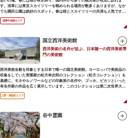
憩いの場。春には桜が咲き誇り、国内外から多くの観光客が花見に訪れま
す。浅草には東京スカイツリーを眺められる場所が数多くありますが、なか
でも隅田公園は絶好のスポット。春は桜とスカイツリーの共演も人気です。
川沿いにある「隅田公園オープンカフェ」は、店舗の一部を屋外にした開放
浅草中央部エリア
的なカフェ・レストラン。綺麗な景色を眺めながら、コーヒー片手にのんび
りと過ごしても良いですね。また、クジラの滑り台が目印の「遊具広場」は
ブランコやアスレチックなどの遊具が設置された広場。子どもも思いっきり
身体を動かせます。
国立西洋美術館
西洋美術の名作が並ぶ、日本随一の西洋美術専
隅田川橋梁に設置された全長約160mの「すみだリバーウォーク」は、東京
門の美術館
スカイツリーまでの最短距離ルートのひとつ。歩道橋の途中にあるガラス床
から隅田川を見下ろしたり、すぐ横を走る電車の迫力を楽しんだり、隅田川
散策にいかがでしょうか。
西洋美術全般を対象とする日本で唯一の国立美術館。ヨーロッパで美術品の
収集をしていた実業家の松方幸次郎のコレクション（松方コレクション）を
基礎に、モネやルノワールなどの印象派の名作や、ゴッホ、ピカソといった
有名作家の作品を広く展示しています。このコレクションは第二次世界大戦
中にフランス政府に接収され、戦後に専用の美術館を創設することを条件に
上野・御徒町エリア
日本へ寄贈返還されました。
本館の設計は、フランスで活躍した近代建築の巨匠ル・コルビュジエによる
もの。「ル・コルビュジエの建築作品－近代建築運動への顕著な貢献－」の
谷中霊園
構成資産の一つとして東京初の世界文化遺産に登録されています。前庭にも
ロダンの彫刻が展示されており、散策しながら美術鑑賞を楽しめるのも魅力
のひとつ。 ボランティア・スタッフと一緒に鑑賞する「美術トーク」や、解
説を聞きながら本館や前庭を一緒に歩く「建築ツアー」など、初めての来館