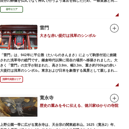
自分の葬儀を仏式でなく神式で行うよう遺言を残したため、一般皇族と同じ
ような円墳が建てられました。
谷中エリア
雷門
大きな赤い提灯は浅草のシンボル
「雷門」は、942年に平公雅（たいらのきんまさ）によって駒形付近に創建
された浅草寺の総門です。鎌倉時代以降に現在の場所へ移築されました。大
きく「雷門」の文字が刻まれた、高さ3.9m、幅3.3m、重さ約700kgの赤い
大提灯は浅草のシンボル。東京および日本を象徴する風景として親しまれ、
フォトスポットとしても国内外の観光客を魅了し続けています。
浅草中央部エリア
提灯の底部に施された見事な龍の彫刻や、門の北側（風神雷神の背後）に安
置されている浅草寺の護法善神「天龍像」と「金龍像」も見どころ。正式名
称の「風雷神門」は、門の左右に立つ2体の彫像、風神像と雷神像に由来し
ます。日没から23時頃までは雷門や浅草寺がライトアップされ、昼間とは違
寛永寺
った荘厳な雰囲気に包まれます。
歴史の重みを今に伝える、徳川家ゆかりの寺院
何度も焼失と再建を繰り返し、現在の雷門は1960年に松下電器産業（現パナ
ソニック）の松下幸之助氏の寄進により再建されたものです。
上野公園一帯に広がる寛永寺は、天台宗の関東総本山。1625（寛永2）年、