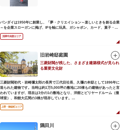
バンダイは1950年に創業し、「夢・クリエイション～楽しいときを創る企業
～を企業スローガンに掲げ、IPを軸に玩具、ガシャポン、カード、菓子・食
品・食玩、アパレル、日用雑貨など、お客さまの身近で楽しんでいただける
浅草中央部エリア
エンターテインメントをお届けしています。
旧岩崎邸庭園
三菱財閥が残した、さまざま建築様式が見られ
る重要文化財
三菱財閥初代・岩崎彌太郎の長男で三代目社長、久彌の本邸として1896年に
造られた建物です。当時は約1万5,000坪の敷地に20棟もの建物があったと言
われていますが、現在は3分の1の敷地となり、洋館とビリヤードルーム（撞
球室）、和館大広間の3棟が現存しています。
上野・御徒町エリア
【洋館】
鹿鳴館の建築家として知られるジョサイア・コンドルによって設計された西
洋木造建築の洋館で、館内の随所に見事なジャコビアン様式の装飾が施され
ています。
隅田川