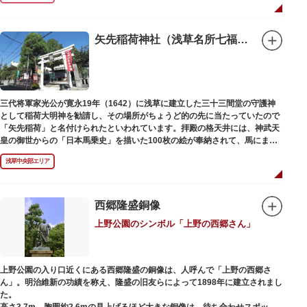
1063（康平6）年、時の奥羽鎮守府源頼朝・義家父子が祈願し鎌倉の鶴ヶ丘
と浅草今戸とに京都の石清水八幡を勧請して創建されました。境内には、幕
末に活躍した新選組沖田総司の終焉の地の碑も佇んでいます。また、浅草名
矢先稲荷神社（浅草名所七福神 福禄寿）
所七福神の福禄寿が祀られており、七福神詣りの参拝客でも賑わうスポット
です。
三代将軍家光公が寛永19年（1642）に浅草に建立した三十三間堂の守護神
として稲荷大明神を勧請し、その場所がちょうど的の先に当たっていたので
「矢先稲荷」と名付けられたといわれています。拝殿の格天井には、神武天
皇の御世からの「日本馬乗史」を描いた100枚の絵が奉納されて、馬にまつ
わる歴史が一目瞭然に理解できます。
浅草中央部エリア
西郷隆盛銅像
上野公園のシンボル「上野の西郷さん」
上野公園の入り口近くにある西郷隆盛の銅像は、人呼んで「上野の西郷さ
ん」。明治維新の功績を称え、隆盛の旧友らによって1898年に建立されまし
た。
高さ3.7m、胸囲約2.6mの見上げるほど大きな銅像は、待ち合わせスポット