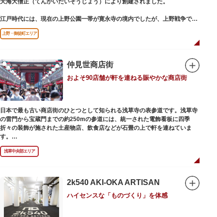
天海大僧正（てんかいだいそうじょう）により創建されました。
江戸時代には、現在の上野公園一帯が寛永寺の境内でしたが、上野戦争でそ
の多くを焼失。現在は根本中堂をはじめ開山堂（両大師）、不忍池辯天堂、
上野・御徒町エリア
上野大仏（パゴダ）、輪王殿などの建造物が上野公園とその周辺に点在して
います。戦火を免れた輪王寺門跡御本坊表門、徳川将軍霊廟勅額門など重要
文化財も多く有し、歴史の重みを今に伝える寺院です。
清水観音堂の舞台前に復元された「月の松」は、浮世絵師歌川広重の「名所
仲見世商店街
江戸百景」にも描かれていることで有名。丸い形の松から不忍池辯天堂を見
およそ90店舗が軒を連ねる賑やかな商店街
下ろす風流な景観は、絶好のフォトスポットとなっています。
東叡山（とうえいざん）という山号は、東の「比叡山延暦寺」を意味してお
り、比叡山や京都の有名寺院になぞらえて上野の山に数多くの堂舎が建立さ
日本で最も古い商店街のひとつとして知られる浅草寺の表参道です。浅草寺
れました。本尊は薬師瑠璃光如来（やくしるりこうにょらい）で、伝教大師
の雷門から宝蔵門までの約250mの参道には、統一された電飾看板に四季
最澄が自ら彫ったと伝えられる秘仏です。徳川歴代将軍の祈祷寺と菩提寺を
折々の装飾が施された土産物店、飲食店などが石畳の上で軒を連ねていま
兼ね、御霊廟には6名の将軍が埋葬されています。
す。
人形焼や手焼きせんべいをはじめ、団子や揚げまんじゅう、雷おこしなどの
浅草中央部エリア
銘菓、和傘や扇子など伝統工芸品も並び、歩いているだけで浅草らしさを感
じる場所です。江戸文化を感じる粋な商品の数々は、海外からの観光客にも
人気。商品が作られる様子がわかる実演販売の店もあり、焼き立て、作り立
ての味を堪能できるのも魅力。下町っ子の威勢の良い売り声が飛び交うな
2k540 AKI-OKA ARTISAN
か、お気に入りのお土産探しをお楽しみください。
ハイセンスな「ものづくり」を体感