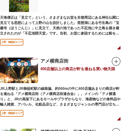
かさと懐かしさを併せ持つレトロなアトラクションや雰囲気で人気のスポッ
トとなっています。幼児（0歳～4歳）は入園とのりもの料が無料で、年齢や
身長制限の無いアトラクションもあり、子どもの遊園地デビューにもぴった
天海僧正は「見立て」という、さまざまなお堂を京都周辺にある神社仏閣に
りです。
見立てる思想によって上野の山を設計しました。琵琶湖にある竹生島の「宝
厳寺（ほうごんじ）」に見立て、天然の池であった不忍池に中之島を築き建
立されたのが「不忍池辯天堂」です。当初、お堂に参詣するためには船を使
用していましたが、参詣者が増えたことから橋がかけられました。不忍池の
上野・御徒町エリア
どこからでも参拝できるように、八角形の建物になったと言われ、7月から8
月にかけては、不忍池の蓮が咲き、極楽浄土を連想させる光景が広がりま
す。
アメ横商店街
ご本尊である辯才天は、音楽と芸能の守り神として広く信仰され、
400店舗以上の商店が軒を連ねる買い物天国
「辯”財”天」とも書くことから、金運上昇といったご利益もあると言われて
います。辯才天は琵琶を持った姿で知られていますが、不忍池辯天堂の辯才
天は、8本の腕に煩悩を破壊する武器をお持ちになっている「八臂辯才天
（はっぴべんざいてん）」。9月に行われる「巳成金（みなるかね）大祭」
JR上野駅とJR御徒町駅の線路脇、約500mの中に400店舗あまりの商店が軒
で目にすることができます。
を連ねる「アメ横商店街（アメ横商店街連合会）」。メインの「アメ横通
不忍池辯天堂には、豊臣秀吉公が大切にしていたという伝説のある、谷中七
り」と、JRの高架下にあるモールやプラザからなり、海産物などの食料品や
福神とは別の「大黒天」も祀られています。
輸入雑貨、アパレル、化粧品店など、さまざまなジャンルの専門店が立ち並
んでいます。活気ある呼び込みが飛び交うなかで、店員さんとの会話も楽し
上野・御徒町エリア
みながら目玉商品や特価品を探せるのが魅力のひとつ。年末の叩き売りは風
物詩にもなっています。
アメ横のはじまりは、物資が底をついた第二次世界大戦後にできた闇市。多