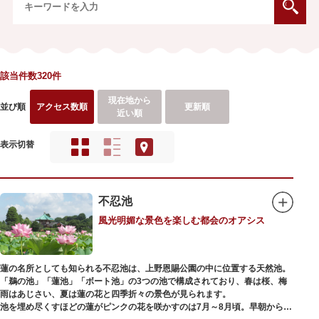
該当件数320件
現在地から
並び順
アクセス数順
更新順
近い順
表示切替
不忍池
風光明媚な景色を楽しむ都会のオアシス
蓮の名所としても知られる不忍池は、上野恩賜公園の中に位置する天然池。
「鵜の池」「蓮池」「ボート池」の3つの池で構成されており、春は桜、梅
雨はあじさい、夏は蓮の花と四季折々の景色が見られます。
池を埋め尽くすほどの蓮がピンクの花を咲かすのは7月～8月頃。早朝から午