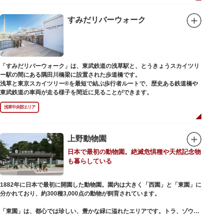
例年延べ330万人近い人出となります。不忍池（しのばずのいけ）は江戸時
代より浮世絵に描かれたほどのハスの名所。たくさんの鴨や渡り鳥が訪れる
ので、バードウォッチングを楽しむ人の姿も見られるスポットです。
すみだリバーウォーク
美術館や博物館で国内外の芸術作品や文化・自然科学に触れたり、歴史の薫
りを感じながら史跡巡りを楽しんではいかがでしょうか。1日では見てまわ
りきれないほどの魅力にあふれた公園です。
「すみだリバーウォーク」は、東武鉄道の浅草駅と、とうきょうスカイツリ
ー駅の間にある隅田川橋梁に設置された歩道橋です。
浅草と東京スカイツリー®を最短で結ぶ歩行者ルートで、歴史ある鉄道橋や
東武鉄道の車両が走る様子を間近に見ることができます。
浅草中央部エリア
上野動物園
日本で最初の動物園。絶滅危惧種や天然記念物
も暮らしている
1882年に日本で最初に開園した動物園。園内は大きく「西園」と「東園」に
分かれており、約300種3,000点の動物が飼育されています。
「東園」は、都心では珍しい、豊かな緑に溢れたエリアです。トラ、ゾウな