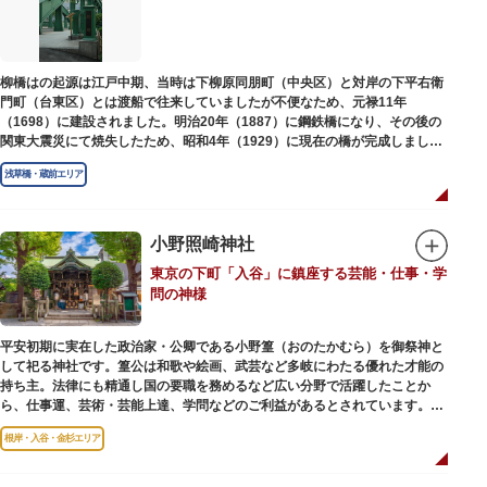
柳橋はの起源は江戸中期、当時は下柳原同朋町（中央区）と対岸の下平右衛
門町（台東区）とは渡船で往来していましたが不便なため、元禄11年
（1698）に建設されました。明治20年（1887）に鋼鉄橋になり、その後の
関東大震災にて焼失したため、昭和4年（1929）に現在の橋が完成しまし
た。
浅草橋・蔵前エリア
小野照崎神社
東京の下町「入谷」に鎮座する芸能・仕事・学
問の神様
平安初期に実在した政治家・公卿である小野篁（おのたかむら）を御祭神と
して祀る神社です。篁公は和歌や絵画、武芸など多岐にわたる優れた才能の
持ち主。法律にも精通し国の要職を務めるなど広い分野で活躍したことか
ら、仕事運、芸術・芸能上達、学問などのご利益があるとされています。
根岸・入谷・金杉エリア
境内には、国の重要有形民俗文化財であるミニチュアの富士山「富士塚」
や、日本三大に数えられる「庚申塚」、昭和を代表する囲碁棋士・藤沢秀行
氏の功績を顕彰した記念碑など見どころも多数。月毎に趣向を凝らした御朱