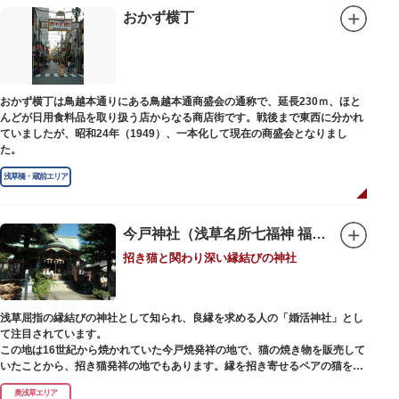
印は、うっとりするほど美しいデザインで人気を博しています。
おかず横丁
江戸後期には、学問の神様である菅原道真公も回向院より遷され、境内にあ
る末社を含めて15柱もの神様が祀られています。俳優の渥美清が願をかけた
神社としても知られ、映画「男はつらいよ」で寅さんが首にかけているお守
りは、ここ小野照崎神社のものです。
おかず横丁は鳥越本通りにある鳥越本通商盛会の通称で、延長230ｍ、ほと
んどが日用食料品を取り扱う店からなる商店街です。戦後まで東西に分かれ
ていましたが、昭和24年（1949）、一本化して現在の商盛会となりまし
た。
浅草橋・蔵前エリア
今戸神社（浅草名所七福神 福禄寿）
招き猫と関わり深い縁結びの神社
浅草屈指の縁結びの神社として知られ、良縁を求める人の「婚活神社」とし
て注目されています。
この地は16世紀から焼かれていた今戸焼発祥の地で、猫の焼き物を販売して
いたことから、招き猫発祥の地でもあります。縁を招き寄せるペアの猫をモ
チーフにした絵馬や御朱印帳も人気です。
奥浅草エリア