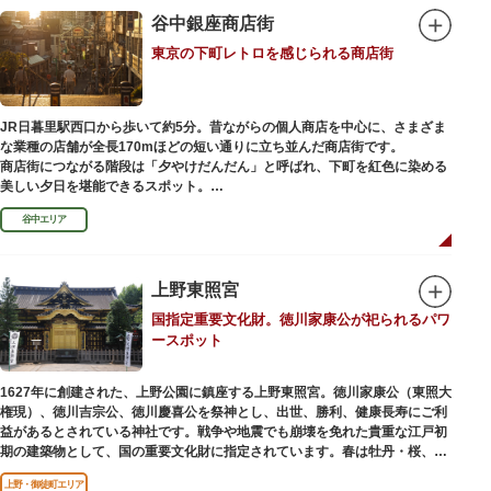
谷中銀座商店街
東京の下町レトロを感じられる商店街
JR日暮里駅西口から歩いて約5分。昔ながらの個人商店を中心に、さまざま
な業種の店舗が全長170mほどの短い通りに立ち並んだ商店街です。
商店街につながる階段は「夕やけだんだん」と呼ばれ、下町を紅色に染める
美しい夕日を堪能できるスポット。
谷中エリア
谷中銀座商店街は1945年頃に自然発生的に生まれ、現在の近隣型商店街へと
発展。昭和の懐かしい商店街の景観を見ることができます。東京の下町レト
ロを感じられるスポットとして、近隣住民だけではなく、国内外から多くの
観光客が訪れ、買い物や散策を楽しんでいます。
上野東照宮
国指定重要文化財。徳川家康公が祀られるパワ
ースポット
1627年に創建された、上野公園に鎮座する上野東照宮。徳川家康公（東照大
権現）、徳川吉宗公、徳川慶喜公を祭神とし、出世、勝利、健康長寿にご利
益があるとされている神社です。戦争や地震でも崩壊を免れた貴重な江戸初
期の建築物として、国の重要文化財に指定されています。春は牡丹・桜、秋
は紅葉やダリア展、お正月は初詣や冬ぼたん鑑賞の地として、年間を通して
上野・御徒町エリア