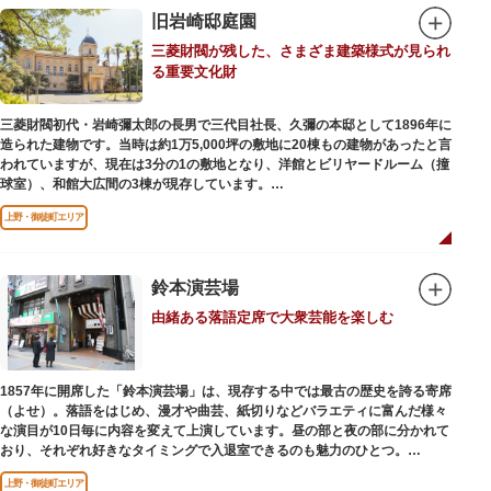
旧岩崎邸庭園
三菱財閥が残した、さまざま建築様式が見られ
る重要文化財
三菱財閥初代・岩崎彌太郎の長男で三代目社長、久彌の本邸として1896年に
造られた建物です。当時は約1万5,000坪の敷地に20棟もの建物があったと言
われていますが、現在は3分の1の敷地となり、洋館とビリヤードルーム（撞
球室）、和館大広間の3棟が現存しています。
上野・御徒町エリア
【洋館】
鹿鳴館の建築家として知られるジョサイア・コンドルによって設計された西
洋木造建築の洋館で、館内の随所に見事なジャコビアン様式の装飾が施され
ています。
鈴本演芸場
由緒ある落語定席で大衆芸能を楽しむ
【撞球室】
当時の日本では非常に珍しいスイスの山小屋風の撞球室（ビリヤード場）
で、洋館から地下道でつながっています。通常は非公開ですが、毎月15日
（10月のみ10/16）に先着順で限定公開されています。
1857年に開席した「鈴本演芸場」は、現存する中では最古の歴史を誇る寄席
（よせ）。落語をはじめ、漫才や曲芸、紙切りなどバラエティに富んだ様々
【和館大広間】
な演目が10日毎に内容を変えて上演しています。昼の部と夜の部に分かれて
洋館に併置された名棟 梁大河喜十郎の手によるものと伝えられている書院造
おり、それぞれ好きなタイミングで入退室できるのも魅力のひとつ。
りの和館で、当時は550坪に及ぶ洋館を遥かにしのぐ規模でしたが、現在は
上演中は飲食も可能です。おすすめは売店で購入できる、お箸で切れるやわ
冠婚葬祭などに使われていた大広間の1棟だけが残っています。
上野・御徒町エリア
らかさで有名な「上野 井泉本店」のかつサンド。お弁当やお菓子を食べたり