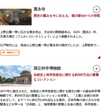
氏の功績を顕彰した記念碑など見どころも多数。月毎に趣向を凝らした御朱
印は、うっとりするほど美しいデザインで人気を博しています。
寛永寺
歴史の重みを今に伝える、徳川家ゆかりの寺院
江戸後期には、学問の神様である菅原道真公も回向院より遷され、境内にあ
る末社を含めて15柱もの神様が祀られています。俳優の渥美清が願をかけた
神社としても知られ、映画「男はつらいよ」で寅さんが首にかけているお守
りは、ここ小野照崎神社のものです。
上野公園一帯に広がる寛永寺は、天台宗の関東総本山。1625（寛永2）年、
天海大僧正（てんかいだいそうじょう）により創建されました。
江戸時代には、現在の上野公園一帯が寛永寺の境内でしたが、上野戦争でそ
の多くを焼失。現在は根本中堂をはじめ開山堂（両大師）、不忍池辯天堂、
上野・御徒町エリア
上野大仏（パゴダ）、輪王殿などの建造物が上野公園とその周辺に点在して
います。戦火を免れた輪王寺門跡御本坊表門、徳川将軍霊廟勅額門など重要
文化財も多く有し、歴史の重みを今に伝える寺院です。
清水観音堂の舞台前に復元された「月の松」は、浮世絵師歌川広重の「名所
国立科学博物館
江戸百景」にも描かれていることで有名。丸い形の松から不忍池辯天堂を見
自然史と科学技術史に関する約500万点の貴重
下ろす風流な景観は、絶好のフォトスポットとなっています。
なコレクション
東叡山（とうえいざん）という山号は、東の「比叡山延暦寺」を意味してお
り、比叡山や京都の有名寺院になぞらえて上野の山に数多くの堂舎が建立さ
1877年に創立された、自然史と科学技術史に関する国立の唯一の総合科学博
れました。本尊は薬師瑠璃光如来（やくしるりこうにょらい）で、伝教大師
物館です。約500万点の貴重なコレクションを保管し、「人類と自然の共存
最澄が自ら彫ったと伝えられる秘仏です。徳川歴代将軍の祈祷寺と菩提寺を
をめざして」をテーマに約2万5,000点以上を展示。日本列島の成り立ちや生
兼ね、御霊廟には6名の将軍が埋葬されています。
態系などが学べる「日本館」と、地球環境の変動と生命の歴史、科学技術の
進歩などが学べる「地球館」の2つの常設展示をメインに、特別展・企画展