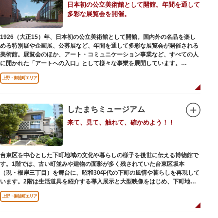
日本初の公立美術館として開館。年間を通して
多彩な展覧会を開催。
1926（大正15）年、日本初の公立美術館として開館。国内外の名品を楽し
める特別展や企画展、公募展など、年間を通して多彩な展覧会が開催される
美術館。展覧会のほか、アート・コミュニケーション事業など、すべての人
に開かれた「アートへの入口」として様々な事業を展開しています。
上野・御徒町エリア
レストランやミュージアムショップも充実。開放的なガラス張りのレストラ
ンからは、美術館のプロムナードや四季折々の公園の景色を眺めることがで
きます。入館は無料で、レストランやミュージアムショップのみの利用も可
能です（観覧料は展覧会によって異なります。展覧会のスケジュールや観覧
したまちミュージアム
料等の詳細は公式サイトをご確認ください）。
来て、見て、触れて、確かめよう！！
専門のスタッフに子供を預け、ゆっくりと展覧会鑑賞を楽しめる託児サービ
ス「パパママデー（事前予約制）」や、個室スペースのある授乳室、ミルク
用のお湯のサービスもあるのでファミリーにもおすすめです。
台東区を中心とした下町地域の文化や暮らしの様子を後世に伝える博物館で
レンガ色のタイル張りの建物は、日本のモダニズム建築の巨匠・前川國男の
す。1階では、古い町並みや建物の面影が多く残されていた台東区坂本
設計。
（現・根岸三丁目）を舞台に、昭和30年代の下町の風情や暮らしを再現して
屋外には彫刻等の立体作品も展示されています。
います。2階は生活道具を紹介する導入展示と大型映像をはじめ、下町地域
の歴史や出来事をたどることのできる資料を展示しています。また3階には
上野・御徒町エリア
企画展示室と、道具や玩具を体験し、調べることができるしたまち情報コー
ナーがあります。