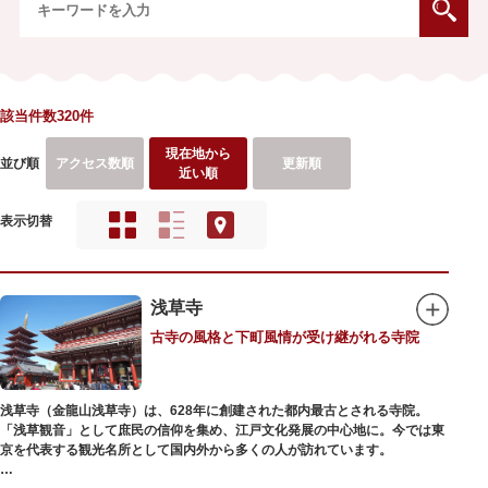
該当件数320件
現在地から
並び順
アクセス数順
更新順
近い順
表示切替
浅草寺
古寺の風格と下町風情が受け継がれる寺院
浅草寺（金龍山浅草寺）は、628年に創建された都内最古とされる寺院。
「浅草観音」として庶民の信仰を集め、江戸文化発展の中心地に。今では東
京を代表する観光名所として国内外から多くの人が訪れています。