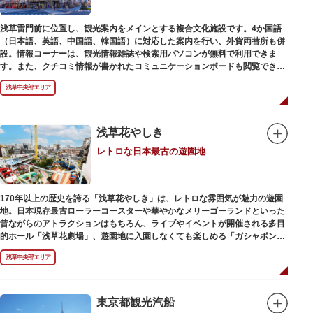
浅草雷門前に位置し、観光案内をメインとする複合文化施設です。4か国語
（日本語、英語、中国語、韓国語）に対応した案内を行い、外貨両替所も併
設。情報コーナーは、観光情報雑誌や検索用パソコンが無料で利用できま
す。また、クチコミ情報が書かれたコミュニケーションボードも閲覧できる
ので、とっておきの旅のヒントを得られるかも。多目的スペースでは、映像
浅草中央部エリア
を活用し台東区のみどころやイベント、歴史、文化を紹介。通常、イスが配
備されているので休憩場所としても利用できます。
ここを訪れたなら、8階の展望テラスも必見です。雷門から浅草寺へと続く
仲見世や、隅田川や東京スカイツリーも一望できるビュースポットとなって
浅草花やしき
います。
レトロな日本最古の遊園地
浅草の街並みに溶け込む平屋を重ねたようなおしゃれな外観は、日本を代表
する建築家・隈研吾氏によるデザイン。木の温もりあふれる空間は、初めて
日本を訪れる海外ツーリストにも優しい印象を与えています。
170年以上の歴史を誇る「浅草花やしき」は、レトロな雰囲気が魅力の遊園
地。日本現存最古ローラーコースターや華やかなメリーゴーランドといった
昔ながらのアトラクションはもちろん、ライブやイベントが開催される多目
的ホール「浅草花劇場」、遊園地に入園しなくても楽しめる「ガシャポンの
デパート浅草花やしき店」も併設され、さまざまな娯楽を楽しめる浅草の
浅草中央部エリア
「遊びの場」として親しまれています。
浅草花やしきは、江戸時代末期の1853年に造園師・森田六三郎により、牡丹
と菊細工を主とした花園（かえん）として誕生しました。明治時代に入ると
東京都観光汽船
遊戯施設が置かれ、珍鳥や猛獣、見世物の展示などでも評判に。全国有数の