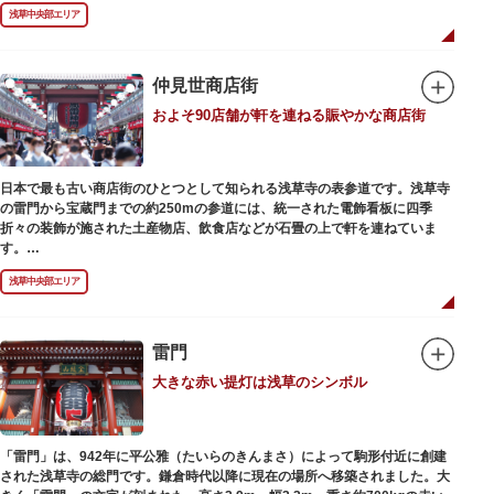
浅草の象徴とも言える「雷門（風雷神門）」は、高さ3.9mの大提灯と風神雷
浅草中央部エリア
神像が安置された浅草寺の総門。本堂前には2体の仁王尊像が並ぶ山門「宝
蔵門」が建ち、参拝客を堂々と迎えてくれます。本堂前には、邪気を払うご
利益があるといわれる常香炉（じょうこうろ）が鎮座。参拝前に煙を浴びて
身を清めましょう。「観音堂」とも呼ばれる本堂にはご本尊の聖観世音菩薩
仲見世商店街
が祀られており、毎日定時に法要が執り行われています。
およそ90店舗が軒を連ねる賑やかな商店街
境内の歴史ある建造物も必見です。ひと際目立つ五重塔、国指定重要文化財
の二天門、浅草名所七福神のひとつ・大黒天が祀られた影向堂（ようごうど
う）など、悠久の時に思いを馳せて見学をお楽しみください。
日本で最も古い商店街のひとつとして知られる浅草寺の表参道です。浅草寺
日没後はライトアップされ、朱塗りの建物がより一層鮮やかに浮かび上がり
の雷門から宝蔵門までの約250mの参道には、統一された電飾看板に四季
ます。昼間は約90店舗が軒を連ねる仲見世のお店も閉まり、シャッターに描
折々の装飾が施された土産物店、飲食店などが石畳の上で軒を連ねていま
かれた「浅草絵巻」を楽しめるのも夜の醍醐味。撮影スポットやデートスポ
す。
ットにもおすすめです。昼間と比べて人が少なくゆっくり巡れるので、足を
人形焼や手焼きせんべいをはじめ、団子や揚げまんじゅう、雷おこしなどの
運んでみてはいかがでしょうか。
浅草中央部エリア
銘菓、和傘や扇子など伝統工芸品も並び、歩いているだけで浅草らしさを感
じる場所です。江戸文化を感じる粋な商品の数々は、海外からの観光客にも
人気。商品が作られる様子がわかる実演販売の店もあり、焼き立て、作り立
ての味を堪能できるのも魅力。下町っ子の威勢の良い売り声が飛び交うな
雷門
か、お気に入りのお土産探しをお楽しみください。
大きな赤い提灯は浅草のシンボル
「雷門」は、942年に平公雅（たいらのきんまさ）によって駒形付近に創建
された浅草寺の総門です。鎌倉時代以降に現在の場所へ移築されました。大