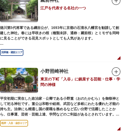
藏前神社
幻想的な光景をつくりだします。例年、数十万人の人出があり、多くの観客
江戸を代表する名社の一つ
で賑わう蔵前の初夏の風物詩になっています。
社務所では、社紋の七曜紋と月星紋がデザインされた御朱印帳の販売や、鳥
越祭の開催期間中は限定御朱印も頒布されます。
徳川第5代将軍である綱吉公が、1693年に京都の石清水八幡宮を勧請して創
建した神社。春には早咲きの桜（種類未詳、通称：藏前桜）とミモザを同時
に見ることができる花見スポットとしても人気があります。
江戸時代には勧進大相撲の開催地としても知られ、3大強豪力士の谷風、小
浅草橋・蔵前エリア
野川、雷電などの名力士による幾多の名勝負が繰り広げられ大いに賑わいを
見せました。また、御神輿は昭和の名工・志布景彩（しふけいさい）による
もので、その華麗さから御神輿として初めて意匠登録されています。
小野照崎神社
創建当初の社号は「石清水八幡宮」でしたが、1951年に「藏前神社」へと改
東京の下町「入谷」に鎮座する芸能・仕事・学
称しました。江戸城鬼門除の守護神ならびに徳川将軍家祈願所の一社として
問の神様
尊崇され、社地は200石の朱印地を賜り、江戸を代表する名社のひとつに数
えられています。赤穂義士討ち入りの成功祈願や、落語の演目にある「元
犬」ゆかりの神社としても知られるパワースポットです。
平安初期に実在した政治家・公卿である小野篁（おのたかむら）を御祭神と
して祀る神社です。篁公は和歌や絵画、武芸など多岐にわたる優れた才能の
持ち主。法律にも精通し国の要職を務めるなど広い分野で活躍したことか
ら、仕事運、芸術・芸能上達、学問などのご利益があるとされています。
根岸・入谷・金杉エリア
境内には、国の重要有形民俗文化財であるミニチュアの富士山「富士塚」
や、日本三大に数えられる「庚申塚」、昭和を代表する囲碁棋士・藤沢秀行