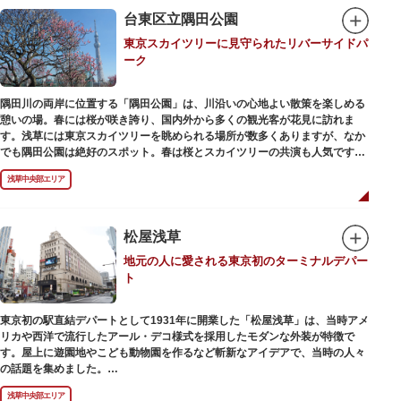
在の門は1964年にホテルニューオオタニ創始者・大谷米太郎の寄進により本
台東区立隅田公園
瓦葺きで再建された（2007年チタン瓦に葺き替え）楼門です。上層部には仏
東京スカイツリーに見守られたリバーサイドパ
教の経典である『元版⼀切経（げんばんいっさいきょう）』や寺宝が収蔵さ
ーク
れています。
隅田川の両岸に位置する「隅田公園」は、川沿いの心地よい散策を楽しめる
憩いの場。春には桜が咲き誇り、国内外から多くの観光客が花見に訪れま
す。浅草には東京スカイツリーを眺められる場所が数多くありますが、なか
でも隅田公園は絶好のスポット。春は桜とスカイツリーの共演も人気です。
川沿いにある「隅田公園オープンカフェ」は、店舗の一部を屋外にした開放
浅草中央部エリア
的なカフェ・レストラン。綺麗な景色を眺めながら、コーヒー片手にのんび
りと過ごしても良いですね。また、クジラの滑り台が目印の「遊具広場」は
ブランコやアスレチックなどの遊具が設置された広場。子どもも思いっきり
身体を動かせます。
松屋浅草
地元の人に愛される東京初のターミナルデパー
隅田川橋梁に設置された全長約160mの「すみだリバーウォーク」は、東京
ト
スカイツリーまでの最短距離ルートのひとつ。歩道橋の途中にあるガラス床
から隅田川を見下ろしたり、すぐ横を走る電車の迫力を楽しんだり、隅田川
散策にいかがでしょうか。
東京初の駅直結デパートとして1931年に開業した「松屋浅草」は、当時アメ
リカや西洋で流行したアール・デコ様式を採用したモダンな外装が特徴で
す。屋上に遊園地やこども動物園を作るなど斬新なアイデアで、当時の人々
の話題を集めました。
現在は、B1階から地上3階までが松屋浅草の売り場。2012年のリニューアル
浅草中央部エリア