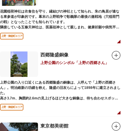
ック。手塚治虫のユニコのお守りなど愛らしいものがありますよ。
花園稲荷神社は衣食住を守り、縁結びの神社として知られ、朱の鳥居が連な
る東参道が印象的です。幕末の上野戦争で彰義隊の最後の激戦地（穴稲荷門
の戦）となったことでも知られています。
隣接している五條天神社は、医薬祖神として親しまれ、健康祈願や病気平癒
祈願の参拝者が多く、相殿には菅原道真公も祀られています。
上野・御徒町エリア
境内がつながっており、まるでひとつの神社かのように並んで鎮座していま
すが、それぞれ別々の由緒の独立した神社です。どちらの御朱印も五條天神
社の境内にある授与所で頒布されています。
西郷隆盛銅像
参拝は6:00～17:00（御朱印の授与は9:00～17:00）
上野公園のシンボル「上野の西郷さん」
上野公園の入り口近くにある西郷隆盛の銅像は、人呼んで「上野の西郷さ
ん」。明治維新の功績を称え、隆盛の旧友らによって1898年に建立されまし
た。
高さ3.7m、胸囲約2.6mの見上げるほど大きな銅像は、待ち合わせスポット
やフォトスポットとして親しまれています。彫刻家、高村光雲によって作ら
上野・御徒町エリア
れた像は、愛犬のツンと一緒にうさぎ狩りに出かけているところだそう。
上野公園にお立ち寄りの際は、ぜひ「上野の西郷さん」と写真撮影を楽しん
ではいかがでしょうか。
東京都美術館