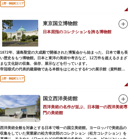
上野・御徒町エリア
などから構成されています。
2005年「愛・地球博」の長久手日本館で人気を博した「地球の部屋」を移設
した、「シアター36○」も見どころのひとつ。直径12.8m（実際の地球の
100万分の1の大きさ）のドームの内側すべてがスクリーンになっている世界
東京国立博物館
初のシアターで、月ごとに変わるオリジナル映像を上映しています。
日本屈指のコレクションを誇る博物館
楽しみながら学習できるイベント企画や、恐竜をはじめとした様々な実物標
本、子ども向けのコーナーもあり、お子様連れでも楽しめる博物館です。
また、国立科学博物館では、日本およびアジアにおける科学系博物館の中核
1872年、湯島聖堂の大成殿で開催された博覧会から始まった、日本で最も長
施設として、調査研究、標本資料の収集・保管・活用、展示・学習支援を推
い歴史をもつ博物館。日本と東洋の美術や考古など、12万件を超えるさまざ
進。これらの活動を上野の本館、白金台の附属自然教育園、茨城県つくば市
まな文化財の収集、保存、展示などを行っています。
の実験植物園や筑波研究施設（非公開）で展開しています。
帝冠様式の代表的建築物である本館をはじめとする6つの展示館（資料館）
からなり、89件の国宝を所蔵。常に貴重な文化財を公開し、講座や講演会、
上野・御徒町エリア
ワークショップなどを実施しています。国宝や重要文化財などの名品をたど
りながら、真の美術史を堪能し価値あるひと時を過ごしてみてはいかがでし
ょうか。
国立西洋美術館
吹き抜けのエントランスに大理石の大階段がある本館では、壁時計やステン
西洋美術の名作が並ぶ、日本随一の西洋美術専
ドグラスなど格調高い内部装飾にも注目してみてください。初めて来館する
門の美術館
方や時間が限られている方などに向け提案されたコース（日本美術入門／た
てものめぐり／仏像大好き）を参考にめぐるのも良いでしょう。
西洋美術全般を対象とする日本で唯一の国立美術館。ヨーロッパで美術品の
敷地内にはレストランやミュージアムショップのほか緑豊かな庭園も。季節
収集をしていた実業家の松方幸次郎のコレクション（松方コレクション）を
ごとの彩りを感じながらゆったりと散策するのもおすすめです。