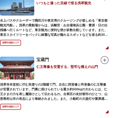
いつもと違った目線で巡る浅草観光
動物園としても知られるようになりました。戦後は遊園地として再開し、温
かさと懐かしさを併せ持つレトロなアトラクションや雰囲気で人気のスポッ
トとなっています。幼児（0歳～4歳）は入園とのりもの料が無料で、年齢や
身長制限の無いアトラクションもあり、子どもの遊園地デビューにもぴった
水上バスやクルーザーで隅田川や東京湾のクルージングが楽しめる「東京都
りです。
観光汽船」。浅草の乗船場からは、浜離宮・お台場海浜公園・豊洲・日の出
桟橋へ行くルートなど、東京観光に便利な便が多数出航しています。また、
東京スカイツリーをバックに綺麗な写真が撮れるスポットなどを巡る約30分
の「浅草周遊コース」も。初日の出やお花見、隅田川花火大会、クリスマス
浅草中央部エリア
などのイベント時は、いつもと違う目線から東京の景色を堪能できるイベン
トクルーズも企画されています。
漫画・アニメ界の巨匠、松本零士氏が宇宙船をイメージしてデザインした船
や、約300人が乗船可能なアメリカンな大型船など多種多様な船体も魅力。
宝蔵門
目的や人数にあわせてコースや時間帯を選べるチャータークルーズも行われ
仁王尊像を安置する、堅牢な構えの山門
ています。
浅草寺本堂前に佇む朱塗りの2階建て門。左右に阿形像と吽形像の仁王尊像
が安置されています。門裏に掛けられている重さ約500kgの大わらじは、仁
王さまの力を表し魔除けとして伝わるもの。台東区の友好都市のひとつ、山
形県村山市の有志により奉納されました。また、小船町の大提灯や重厚感あ
ふれる吊灯篭も存在感を放ち、参拝客を迎えてくれます。
浅草中央部エリア
宝蔵門は、平安時代、武蔵守に任命された平公雅（たいらのきみまさ）によ
り、祈願成就の御礼として942年に建立されました。数度の火災を経て、現