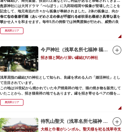
運や縁結び、商売繁盛、技芸の上達などのご利益があると崇敬されてきまし
た。
吉原神社には大河ドラマ「べらぼう」に九郎助稲荷や狐像が登場したことを
記念して、地元有志の方々から狐像が奉納されました。2体の狐像は、向か
春になると逢初桜（あいぞめさくら）と呼ばれるが枝垂れ桜が、見事な花を
って右の像が「逢（あい）」、左の像が「初（そめ）」と命名されていま
咲かせ人々を和ませます。毎年5月の例祭では神輿渡御が行われ、威勢の良
す。
い掛け声とともに各町は活気にあふれます。
奥浅草エリア
吉原弁財天は浅草名所七福神の一社・弁財天にあたり、七福神に関する授与
も年間を通して行われています。
今戸神社（浅草名所七福神 福禄寿）
招き猫と関わり深い縁結びの神社
浅草屈指の縁結びの神社として知られ、良縁を求める人の「婚活神社」とし
て注目されています。
この地は16世紀から焼かれていた今戸焼発祥の地で、猫の焼き物を販売して
いたことから、招き猫発祥の地でもあります。縁を招き寄せるペアの猫をモ
チーフにした絵馬や御朱印帳も人気です。
奥浅草エリア
1063（康平6）年、時の奥羽鎮守府源頼朝・義家父子が祈願し鎌倉の鶴ヶ丘
と浅草今戸とに京都の石清水八幡を勧請して創建されました。境内には、幕
末に活躍した新選組沖田総司の終焉の地の碑も佇んでいます。また、浅草名
待乳山聖天（浅草名所七福神 毘沙門天）
所七福神の福禄寿が祀られており、七福神詣りの参拝客でも賑わうスポット
大根と巾着がシンボル。聖天様を祀る浅草寺支
です。