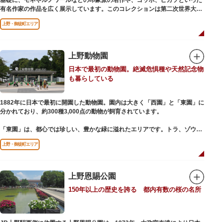
基礎に、モネやルノワールなどの印象派の名作や、ゴッホ、ピカソといった
有名作家の作品を広く展示しています。このコレクションは第二次世界大戦
中にフランス政府に接収され、戦後に専用の美術館を創設することを条件に
上野・御徒町エリア
日本へ寄贈返還されました。
本館の設計は、フランスで活躍した近代建築の巨匠ル・コルビュジエによる
もの。「ル・コルビュジエの建築作品－近代建築運動への顕著な貢献－」の
上野動物園
構成資産の一つとして東京初の世界文化遺産に登録されています。前庭にも
日本で最初の動物園。絶滅危惧種や天然記念物
ロダンの彫刻が展示されており、散策しながら美術鑑賞を楽しめるのも魅力
も暮らしている
のひとつ。 ボランティア・スタッフと一緒に鑑賞する「美術トーク」や、解
説を聞きながら本館や前庭を一緒に歩く「建築ツアー」など、初めての来館
でも気軽に楽しめるプログラムも用意されています。
1882年に日本で最初に開園した動物園。園内は大きく「西園」と「東園」に
分かれており、約300種3,000点の動物が飼育されています。
「東園」は、都心では珍しい、豊かな緑に溢れたエリアです。トラ、ゾウな
どが住む森エリアや、ホッキョクグマやアザラシが住む海エリアでは、水浴
上野・御徒町エリア
びなど迫力あるシーンが目撃できることもあります。国指定重要文化財の
「旧寛永寺五重塔」や藤堂高虎が建て1878（明治11）年に再建された
「閑々亭」などの歴史的建造物も見どころです。
上野恩賜公園
一方「西園」は、蓮の名所としても知られる風光明媚な「不忍池」のほとり
150年以上の歴史を誇る 都内有数の桜の名所
に位置する区域。キリンやサイなどの人気動物をはじめ、アイアイや“動か
ない鳥”として話題のハシビロコウなどユニークな種も見られます。
子ども動物園「すてっぷ」では、小動物を間近で観察することを通じて、命
の大切さや生きものの魅力が学べる体験プログラムが実施されています。