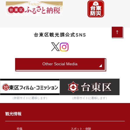
台東区観光課公式SNS
Other Social Media
（外部サイトに遷移します）
（外部サイトに遷移します）
観光情報
特集
スポット・体験