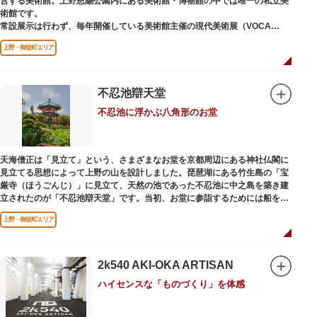
営する美術館。上野恩賜公園内にある美術館・博物館の中では唯一の私立美
術館です。
常設展示は行わず、毎年開催している美術館主催の現代美術展（VOCA
展）、公募展（上野の森美術館大賞展、日本の自然を描く展）のほか、マン
上野・御徒町エリア
ガから書展にいたるまで定期的に多彩なジャンルの独創的な企画展を開催し
ています。
別館の1階には、小企画展などの開催もできる上野の森美術館ギャラリー、
不忍池辯天堂
そして、3階には上野の森アートスクールが設置され、初心者から熟練者を
不忍池に浮かぶ八角形のお堂
対象とした油彩・アクリル、水彩、日本画のクラスや、週末に受講できる単
発講座などを開催しています。
天海僧正は「見立て」という、さまざまなお堂を京都周辺にある神社仏閣に
見立てる思想によって上野の山を設計しました。琵琶湖にある竹生島の「宝
厳寺（ほうごんじ）」に見立て、天然の池であった不忍池に中之島を築き建
立されたのが「不忍池辯天堂」です。当初、お堂に参詣するためには船を使
用していましたが、参詣者が増えたことから橋がかけられました。不忍池の
上野・御徒町エリア
どこからでも参拝できるように、八角形の建物になったと言われ、7月から8
月にかけては、不忍池の蓮が咲き、極楽浄土を連想させる光景が広がりま
す。
2k540 AKI-OKA ARTISAN
ご本尊である辯才天は、音楽と芸能の守り神として広く信仰され、
ハイセンスな「ものづくり」を体感
「辯”財”天」とも書くことから、金運上昇といったご利益もあると言われて
います。辯才天は琵琶を持った姿で知られていますが、不忍池辯天堂の辯才
天は、8本の腕に煩悩を破壊する武器をお持ちになっている「八臂辯才天