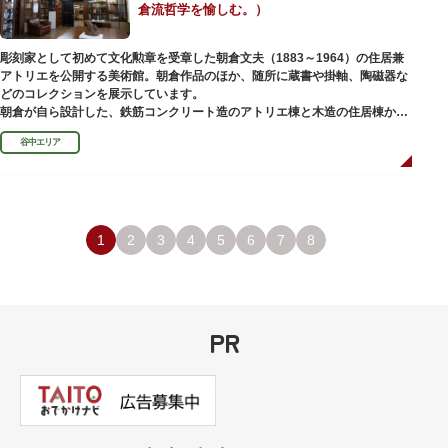
倉流哲学を愉しむ。）
彫刻家として初めて文化勲章を受章した朝倉文夫（1883～1964）の住居兼
アトリエを公開する美術館。朝倉作品のほか、随所に蔵書や掛軸、陶磁器な
どのコレクションを展示しています。
朝倉が自ら設計した、鉄筋コンクリート造のアトリエ棟と木造の住居棟から
なる建物は、異なる素材が違和感なく調和しています。広く門戸を開放し弟
谷中エリア
子を育成した「朝倉彫塑塾」の教育の場としても使われました。巨石と樹木
が濃密な空間を作り出す「五典の池」を中心とした中庭、日本における屋上
緑化の先駆けともいえる屋上庭園など、朝倉独自の美学や哲学、教育論も、
この建物に色濃く反映されています。
彫刻作品や芸術品を鑑賞する美術館という側面だけでなく、庭園や建築の価
値も感じられる施設です。朝倉の芸術思想の特質である自然観を表す庭園
1
2
3
4
5
6
7
8
は、その芸術上・観賞上の価値が評価され、敷地全体が「旧朝倉文夫氏庭
園」として国の名勝に指定されています。
PR