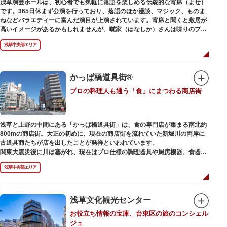
浅草演芸ホールは、初心者でも気軽に落語を楽しめる伝統的な寄席（よせ）
また、浅草名所七福神のひとつとしても知られ、恵比須像が祀られていま
です。365日休まず公演を行っており、落語のほか漫談、マジック、ものま
す。
ねなどバラエティーに富んだ演目が上演されています。寄席と聞くと敷居が
高いイメージがあるかもしれませんが、囃家（はなしか）さんは喋りのプ
ロ。すぐに巧みな話芸に引き込まれ、予備知識が無くても楽しめます。
浅草中央部エリア
ホール内で飲食できるのも魅力のひとつ。売店でお弁当やお菓子を買ってゆ
っくり番組を楽しんではいかがでしょう。数々の著名な落語家やお笑い芸人
を輩出した笑いの殿堂で、昔ながらの下町文化を体感してみてください。
かっぱ橋道具街®
プロの料理人も通う「食」にまつわる商店街
浅草と上野の中間にある「かっぱ橋道具街」は、食の専門店が集まる南北約
800mの商店街。大正の初めに、現在の商店街を流れていた新堀川の両岸に
古道具商たちが店を出したことが発祥といわれています。
関東大震災後に川は塞がれ、現在はプロ仕様の調理器具や厨房機器、食器、
包材、調理衣装など「食」にまつわる約170軒の専門店が集まる個性的な専
浅草中央部エリア
門商店街として賑わいを見せています。もちろん、ほとんどのお店が小売に
も対応。家庭の調理用具を購入したい人や観光客にもおすすめです。食品サ
ンプル作り体験ができるお店もありますよ。
浅草文化観光センター
毎年、道具の日である10月9日前後に開催される「かっぱ橋道具まつり」で
お役立ち情報の宝庫、台東区の旅のコンシェル
は、各店舗がおすすめ商品や掘り出しものを販売。また、年ごとに異なる
ジュ
様々な催しものも行われます。