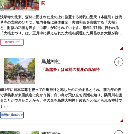
院
浅草寺の北東、森林に囲まれた丘の上に位置する待乳山聖天（本龍院）は浅
草寺の支院のひとつ。境内各所に身体健全・夫婦和合を意味する「大根」
と、財福の功徳を表す「巾着」が印されています。毎年1月7日に行われる
「大根まつり」は、正月中に供えられた大根を調理した風呂吹き大根が御神
酒とともに参拝者に振る舞われるイベント。聖天様のお下がりの大根をいた
奥浅草エリア
だくことで、心身健康のご利益があるそうです。
毎朝本堂で執り行われている「浴油祈祷（よくゆきとう）」は、聖天様を供
養する最高の祈祷法。心願成就の力があると考えられており、依頼すると7
鳥越神社
日間毎朝祈祷していただけます。また、浅草名所七福神のひとつとしても知
「鳥越祭」は蔵前の初夏の風物詩
られ、毘沙門天が祀られています。
651年に日本武尊を祀って白鳥神社と称したのに始まるとされ、前九年の役
で源義家が東国鎮定に向かう折、白い鳥が飛び立ち浅瀬を知り、隅田川を渡
ることができたことから、その名を鳥越大明神と改めたと伝えられる神社で
す。
江戸時代までは三社の神社から成り、約2万坪の広大な敷地を所領していま
浅草橋・蔵前エリア
したが、天領からの米を収蔵する蔵や、大名屋敷などを建てるために没収さ
れ、現在の鳥越神社が残りました。
毎年6月上旬に行われる鳥越祭では、都内最大級を誇る千貫神輿（約4トン）
が氏子町内を渡御し、夜の宮入道中では、提灯に照らされた神輿が荘厳かつ