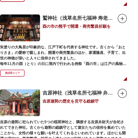
で建設当時のシンボル・大時計も復活し、昭和の面影を残す百貨店は今でも
人々に親しまれています。地上1階は 浅草らしい下町銘菓をはじめ、全国か
らセレクトされた銘菓が並ぶ「浅草すいーつ小町」。東武線「浅草駅」直結
なので、お土産購入にも便利です。
鷲神社（浅草名所七福神 寿老人）
酉の市の熊手で開運・商売繫昌祈願を
朱塗りの大鳥居が印象的な、江戸下町を代表する神社です。古くから「おと
りさま」の愛称で親しまれ、開運や商売繁昌のほか、家運隆昌、子育て、出
世の神徳が深いと人々に信仰されてきました。
毎年11月の酉（とり）の日に境内で行われる例祭「酉の市」は江戸の風物詩
として有名。福をかきこむと言われる熊手をはじめ八ツ頭芋、お多福の面な
奥浅草エリア
ど、色とりどりの縁起物を買い求める人たちで賑わいます。樋口一葉の代表
作『たけくらべ』や他の文学作品にもこの酉の市が数多く登場することか
ら、いかに地域に根付いた催し物だったかが伺い知れます。
吉原神社（浅草名所七福神 弁財天）
なでる場所によって異なるご利益を授かるといわれる「なでおかめ」も人
吉原遊郭の歴史を見守る総鎮守
気。ふっくらとした優しい顔立ちのおかめは「お多福」とも言われ、福が多
く幸せを招く女性の象徴という事から長年親しまれる縁起物です。
ご祭神としては天日鷲命（あめのひわしのみこと）と日本武尊（やまとたけ
吉原の遊郭に祀られていた5つの稲荷神社と、隣接する吉原弁財天が合祀さ
るのみこと）の他、浅草名所七福神のひとつとしても知られ、寿老人が祀ら
れてできた神社。古くから遊郭の総鎮守として遊女たちの信仰を集めていた
れています。
ことから、女性の様々な願いを叶えてくれるといわれています。ほかにも開