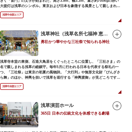
きく「雷門」の文字が刻まれた、高さ3.9m、幅3.3m、重さ約700kgの赤い
大提灯は浅草のシンボル。東京および日本を象徴する風景として親しまれ、
フォトスポットとしても国内外の観光客を魅了し続けています。
浅草中央部エリア
提灯の底部に施された見事な龍の彫刻や、門の北側（風神雷神の背後）に安
置されている浅草寺の護法善神「天龍像」と「金龍像」も見どころ。正式名
称の「風雷神門」は、門の左右に立つ2体の彫像、風神像と雷神像に由来し
ます。日没から23時頃までは雷門や浅草寺がライトアップされ、昼間とは違
浅草神社（浅草名所七福神 恵比須）
った荘厳な雰囲気に包まれます。
勇壮かつ華やかな三社祭で知られる神社
何度も焼失と再建を繰り返し、現在の雷門は1960年に松下電器産業（現パナ
ソニック）の松下幸之助氏の寄進により再建されたものです。
浅草寺本堂の東側、石造大鳥居をくぐったところに位置し、「三社さま」の
名で親しまれる浅草の総鎮守。毎年5月に行われる日本を代表する祭礼の一
つ、「三社祭」は東京の初夏の風物詩。「大行列」や無形文化財「びんざさ
ら舞」のほか、神輿を担いで浅草を巡行する「神輿渡御」が見どころです。
町を練り歩く担ぎ手たちの威勢良い掛け声が響き渡り、浅草の町がまつり一
浅草中央部エリア
色に染まります。
6月の「夏越し（なごし）の大祓」では、茅草で作られた輪の中（茅の輪）
が設置されます。それを八の字に三回通って穢れを祓うことで疫病や災厄か
ら逃れ、福徳があると伝えられる行事です。
浅草演芸ホール
365日 日本の伝統文化を体感できる劇場
本殿には浅草寺のご本尊である聖観世音菩薩像を見つけた漁師の兄弟ととも
に、尊像として奉安した郷土の文化人、土師真中知（はじのなかとも）の3
人が祀られています。江戸時代に徳川家光が寄進した社殿は本殿・幣殿と拝
殿の間が渡り廊下で繋がる建築様式。国の重要文化財に指定されています。