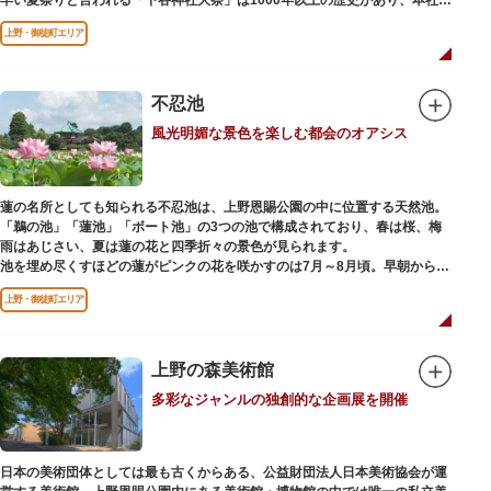
輿の渡御を行う「本祭り」と、町会神輿の渡御だけの「陰祭り」が隔年に行
上野・御徒町エリア
われています。
本殿には、日本を代表する画家 横山大観による「龍」の天井絵が掲げられて
おり、その壮大な美しさは見る者を圧倒します。俳句の大家・正岡子規の
「句碑」や、初代・三笑亭可楽の寄席が境内で初めて開かれたという「寄席
不忍池
発祥之地」の石碑などの見どころも。
風光明媚な景色を楽しむ都会のオアシス
オリジナルの朱印帳の販売や、月や日によって限定の御朱印頒布も行ってい
ます。
蓮の名所としても知られる不忍池は、上野恩賜公園の中に位置する天然池。
「鵜の池」「蓮池」「ボート池」の3つの池で構成されており、春は桜、梅
雨はあじさい、夏は蓮の花と四季折々の景色が見られます。
池を埋め尽くすほどの蓮がピンクの花を咲かすのは7月～8月頃。早朝から午
前のみ開花するので、シーズン中は多くの観光客が朝早くから池を訪れま
上野・御徒町エリア
す。綺麗な蓮の花を近くから観察できるデッキを散歩しながら朝の不忍池を
楽しむのがおすすめです。
「ボート池」ではスワンボートやオール式のボートのレンタルが可能。水上
から池を眺めれば、新しい発見ができるかもしれません。また、「鵜の池」
上野の森美術館
にはマガモ・オナガガモなどたくさんの鴨や渡り鳥が訪れます。大都会の中
多彩なジャンルの独創的な企画展を開催
でバードウォッチングができる珍しいスポットです。
ファミリーで、カップルで、または一人でゆったりと、思い思いの時間をお
過ごしください。
日本の美術団体としては最も古くからある、公益財団法人日本美術協会が運