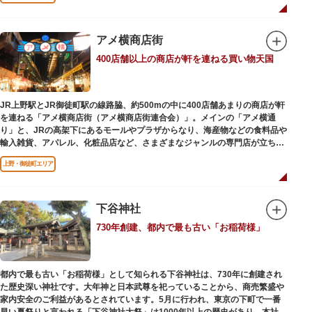
ビールを飲みながら、演目をお楽しみください。
一度にさまざま建築様式が見られるとあって見ごたえ抜群。大名庭園の形式
を一部踏襲している広大な庭は、建築様式同様に和洋併置式とされ、「芝
アメ横商店街
庭」をもつ近代庭園の初期の形を残しています。江戸時代の石碑や手水鉢、
庭石などが見られ、煉瓦塀を含めた敷地全体が重要文化財に指定されていま
400店舗以上の商店が軒を連ねる買い物天国
す。
JR上野駅とJR御徒町駅の線路脇、約500mの中に400店舗あまりの商店が軒
を連ねる「アメ横商店街（アメ横商店街連合会）」。メインの「アメ横通
り」と、JRの高架下にあるモールやプラザからなり、海産物などの食料品や
輸入雑貨、アパレル、化粧品店など、さまざまなジャンルの専門店が立ち並
んでいます。活気ある呼び込みが飛び交うなかで、店員さんとの会話も楽し
上野・御徒町エリア
みながら目玉商品や特価品を探せるのが魅力のひとつ。年末の叩き売りは風
物詩にもなっています。
アメ横のはじまりは、物資が底をついた第二次世界大戦後にできた闇市。多
下谷神社
くの闇市が的屋の仕切りであったのに対して、アメ横は満州からの復員兵が
730年創建、都内で最も古い「お稲荷様」
共同体となり連合会を結成。出店を統制し、商店街が形成されました。
当時、JR上野駅のすぐ南に発生した闇市は、飴を販売する屋台があったこと
から「アメヤ横丁（飴屋通り）」と呼ばれるように。反対側のJR御徒町付近
都内で最も古い「お稲荷様」として知られる下谷神社は、730年に創建され
には、アメリカ進駐軍の放出物資を販売する店ができたので「アメリカ横丁
た歴史深い神社です。大年神と日本武尊を祀っていることから、商売繁盛や
（アメリカ通り）」と呼ばれるようになりました。この2つのエリアが統合
家内安全のご利益があるとされています。5月に行われ、東京の下町で一番
され、今の「アメ横」になったと言われています。
早い夏祭りと言われる「下谷神社大祭」は1000年以上の歴史があり、本社神