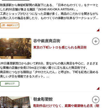
（はっぴべんざいてん）」。9月に行われる「巳成金（みなるかね）大祭」
秋葉原駅から御徒町駅間の高架下にある、「日本のものづくり」をテーマと
で目にすることができます。
した約50店舗が集まる施設「2k540 AKI-OKA ARTISAN」。
不忍池辯天堂には、豊臣秀吉公が大切にしていたという伝説のある、谷中七
工房とショップがひとつになった店舗が多く、商品のこだわりを聞きながら
福神とは別の「大黒天」も祀られています。
お気に入りの逸品を探したり、ものづくりの体験が出来るワークショップに
参加して自分だけのオリジナル商品を作ったり、クリエイターと直接コミュ
上野・御徒町エリア
ニケーションをとりながらのショッピングが楽しめます。飲食店もあるので
ランチやカフェ利用もおすすめ。
ここでしか買えない商品や一点物を扱うブランドなど、大量生産の製品には
ないぬくもりと、新しいデザインの商品に出会うことができます。
谷中銀座商店街
東京の下町レトロを感じられる商店街
名前の由来は、東京駅から2k540m付近にあることから「2k540」、秋葉原
駅（AKIHABARA）と御徒町駅（OKACHIMACHI）の間にあるという造語
「AKI-OKA」、フランス語で「職人」を意味する「ARTISAN」を組み合わ
せたもの。
JR日暮里駅西口から歩いて約5分。昔ながらの個人商店を中心に、さまざま
施設周辺は、江戸の文化を伝える伝統工芸職人の街だったという背景もあ
な業種の店舗が全長170mほどの短い通りに立ち並んだ商店街です。
り、現在もジュエリーや皮製品を扱うお店が多く、高いセンスとクオリティ
商店街につながる階段は「夕やけだんだん」と呼ばれ、下町を紅色に染める
をもった店舗が集結しています。
美しい夕日を堪能できるスポット。
谷中エリア
谷中銀座商店街は1945年頃に自然発生的に生まれ、現在の近隣型商店街へと
発展。昭和の懐かしい商店街の景観を見ることができます。東京の下町レト
ロを感じられるスポットとして、近隣住民だけではなく、国内外から多くの
観光客が訪れ、買い物や散策を楽しんでいます。
朝倉彫塑館
彫刻作品だけでなく、庭園や建築物も必見（朝