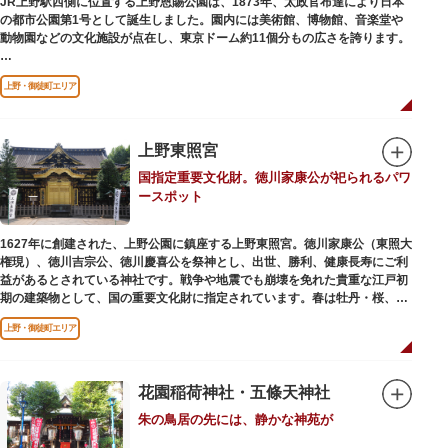
JR上野駅西側に位置する上野恩賜公園は、1873年、太政官布達により日本
の都市公園第1号として誕生しました。園内には美術館、博物館、音楽堂や
歩き疲れたり、お腹が空いてきたら、園内にいくつかあるフードショップで
動物園などの文化施設が点在し、東京ドーム約11個分もの広さを誇ります。
休憩しましょう。それぞれのお店で、動物たちをモチーフにした可愛いフー
ドやスイーツが食べられます。オリジナルグッズを取り扱うギフトショップ
ソメイヨシノやヤマザクラなど約1,200本の桜が植えられた園内は、桜の名
も必見です。
上野・御徒町エリア
所としても有名。シーズンにはライトアップされた夜桜が一層風情を添え、
例年延べ330万人近い人出となります。不忍池（しのばずのいけ）は江戸時
代より浮世絵に描かれたほどのハスの名所。たくさんの鴨や渡り鳥が訪れる
ので、バードウォッチングを楽しむ人の姿も見られるスポットです。
上野東照宮
国指定重要文化財。徳川家康公が祀られるパワ
美術館や博物館で国内外の芸術作品や文化・自然科学に触れたり、歴史の薫
ースポット
りを感じながら史跡巡りを楽しんではいかがでしょうか。1日では見てまわ
りきれないほどの魅力にあふれた公園です。
1627年に創建された、上野公園に鎮座する上野東照宮。徳川家康公（東照大
権現）、徳川吉宗公、徳川慶喜公を祭神とし、出世、勝利、健康長寿にご利
益があるとされている神社です。戦争や地震でも崩壊を免れた貴重な江戸初
期の建築物として、国の重要文化財に指定されています。春は牡丹・桜、秋
は紅葉やダリア展、お正月は初詣や冬ぼたん鑑賞の地として、年間を通して
上野・御徒町エリア
国内外からの参拝者で賑わうスポットです。
贅沢に金箔が使われた豪華絢爛な金色殿（社殿）などの建造物は、三代将
軍・徳川家光公が、日光東照宮までお参りに行けない江戸の人々のために建
花園稲荷神社・五條天神社
てられたそう。社殿内部は文化財保護のため通常は非公開ですが、特別公開
朱の鳥居の先には、静かな神苑が
が実施されることもあるので、拝観を申し込んでみてはいかがでしょうか。
授与所では、期間・数量限定のお守りや御朱印も授与されているので要チェ