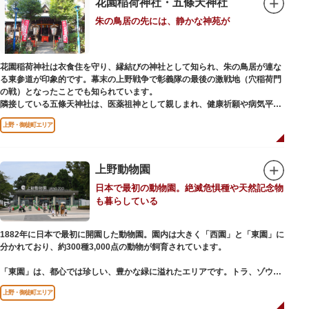
花園稲荷神社・五條天神社
ご本尊である辯才天は、音楽と芸能の守り神として広く信仰され、
朱の鳥居の先には、静かな神苑が
「辯”財”天」とも書くことから、金運上昇といったご利益もあると言われて
います。辯才天は琵琶を持った姿で知られていますが、不忍池辯天堂の辯才
天は、8本の腕に煩悩を破壊する武器をお持ちになっている「八臂辯才天
（はっぴべんざいてん）」。9月に行われる「巳成金（みなるかね）大祭」
花園稲荷神社は衣食住を守り、縁結びの神社として知られ、朱の鳥居が連な
で目にすることができます。
る東参道が印象的です。幕末の上野戦争で彰義隊の最後の激戦地（穴稲荷門
不忍池辯天堂には、豊臣秀吉公が大切にしていたという伝説のある、谷中七
の戦）となったことでも知られています。
福神とは別の「大黒天」も祀られています。
隣接している五條天神社は、医薬祖神として親しまれ、健康祈願や病気平癒
祈願の参拝者が多く、相殿には菅原道真公も祀られています。
上野・御徒町エリア
境内がつながっており、まるでひとつの神社かのように並んで鎮座していま
すが、それぞれ別々の由緒の独立した神社です。どちらの御朱印も五條天神
社の境内にある授与所で頒布されています。
上野動物園
参拝は6:00～17:00（御朱印の授与は9:00～17:00）
日本で最初の動物園。絶滅危惧種や天然記念物
も暮らしている
1882年に日本で最初に開園した動物園。園内は大きく「西園」と「東園」に
分かれており、約300種3,000点の動物が飼育されています。
「東園」は、都心では珍しい、豊かな緑に溢れたエリアです。トラ、ゾウな
どが住む森エリアや、ホッキョクグマやアザラシが住む海エリアでは、水浴
上野・御徒町エリア
びなど迫力あるシーンが目撃できることもあります。国指定重要文化財の