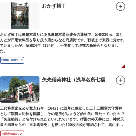
別館の1階には、小企画展などの開催もできる上野の森美術館ギャラリー、
おかず横丁
そして、3階には上野の森アートスクールが設置され、初心者から熟練者を
対象とした油彩・アクリル、水彩、日本画のクラスや、週末に受講できる単
発講座などを開催しています。
おかず横丁は鳥越本通りにある鳥越本通商盛会の通称で、延長230ｍ、ほと
んどが日用食料品を取り扱う店からなる商店街です。戦後まで東西に分かれ
ていましたが、昭和24年（1949）、一本化して現在の商盛会となりまし
た。
浅草橋・蔵前エリア
矢先稲荷神社（浅草名所七福神 福禄寿）
三代将軍家光公が寛永19年（1642）に浅草に建立した三十三間堂の守護神
として稲荷大明神を勧請し、その場所がちょうど的の先に当たっていたので
「矢先稲荷」と名付けられたといわれています。拝殿の格天井には、神武天
皇の御世からの「日本馬乗史」を描いた100枚の絵が奉納されて、馬にまつ
わる歴史が一目瞭然に理解できます。
浅草中央部エリア