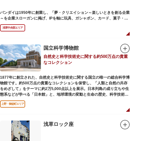
バンダイは1950年に創業し、「夢・クリエイション～楽しいときを創る企業
～を企業スローガンに掲げ、IPを軸に玩具、ガシャポン、カード、菓子・食
品・食玩、アパレル、日用雑貨など、お客さまの身近で楽しんでいただける
浅草中央部エリア
エンターテインメントをお届けしています。
国立科学博物館
自然史と科学技術史に関する約500万点の貴重
なコレクション
1877年に創立された、自然史と科学技術史に関する国立の唯一の総合科学博
物館です。約500万点の貴重なコレクションを保管し、「人類と自然の共存
をめざして」をテーマに約2万5,000点以上を展示。日本列島の成り立ちや生
態系などが学べる「日本館」と、地球環境の変動と生命の歴史、科学技術の
進歩などが学べる「地球館」の2つの常設展示をメインに、特別展・企画展
上野・御徒町エリア
などから構成されています。
2005年「愛・地球博」の長久手日本館で人気を博した「地球の部屋」を移設
した、「シアター36○」も見どころのひとつ。直径12.8m（実際の地球の
100万分の1の大きさ）のドームの内側すべてがスクリーンになっている世界
浅草ロック座
初のシアターで、月ごとに変わるオリジナル映像を上映しています。
楽しみながら学習できるイベント企画や、恐竜をはじめとした様々な実物標
本、子ども向けのコーナーもあり、お子様連れでも楽しめる博物館です。