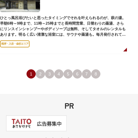
のひとつ。 ボランティア・スタッフと一緒に鑑賞する「美術トーク」や、解
説を聞きながら本館や前庭を一緒に歩く「建築ツアー」など、初めての来館
でも気軽に楽しめるプログラムも用意されています。
ひとっ風呂浴びたいと思ったタイミングでそれを叶えられるのが、萩の湯。
早朝6時～9時まで、11時～25時までと長時間営業、日替わりの薬湯、さら
にリンスインシャンプーやボディソープは無料、そしてタオルのレンタルも
あります。明るく広い清潔な浴室には、サウナや薬湯も。毎月発行されてい
る萩の湯だよりで薬湯の予定を確認すれば、お好みの薬湯を楽しめます。
根岸・入谷・金杉エリア
また併設されたレストラン、食事処こもれびではおいしい食事だけでなく、
たくさんの種類の飲み物やおつまみが。昼からでも晩酌セットの注文がで
き、明るい時間の一杯も最高です。好きな時間にお風呂に入り、お風呂の前
後これまた好きなタイミングで、おいしい食事をいただき、心も体も整えて
日々の生活を支えてくれる空間です。
1
2
3
4
5
6
7
8
PR