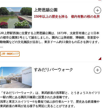
「旧寛永寺五重塔」や藤堂高虎が建て1878（明治11）年に再建された
「閑々亭」などの歴史的建造物も見どころです。
上野恩賜公園
一方「西園」は、蓮の名所としても知られる風光明媚な「不忍池」のほとり
150年以上の歴史を誇る 都内有数の桜の名所
に位置する区域。キリンやサイなどの人気動物をはじめ、アイアイや“動か
ない鳥”として話題のハシビロコウなどユニークな種も見られます。
子ども動物園「すてっぷ」では、小動物を間近で観察することを通じて、命
の大切さや生きものの魅力が学べる体験プログラムが実施されています。
JR上野駅西側に位置する上野恩賜公園は、1873年、太政官布達により日本
の都市公園第1号として誕生しました。園内には美術館、博物館、音楽堂や
歩き疲れたり、お腹が空いてきたら、園内にいくつかあるフードショップで
動物園などの文化施設が点在し、東京ドーム約11個分もの広さを誇ります。
休憩しましょう。それぞれのお店で、動物たちをモチーフにした可愛いフー
ドやスイーツが食べられます。オリジナルグッズを取り扱うギフトショップ
ソメイヨシノやヤマザクラなど約1,200本の桜が植えられた園内は、桜の名
も必見です。
上野・御徒町エリア
所としても有名。シーズンにはライトアップされた夜桜が一層風情を添え、
例年延べ330万人近い人出となります。不忍池（しのばずのいけ）は江戸時
代より浮世絵に描かれたほどのハスの名所。たくさんの鴨や渡り鳥が訪れる
ので、バードウォッチングを楽しむ人の姿も見られるスポットです。
すみだリバーウォーク
美術館や博物館で国内外の芸術作品や文化・自然科学に触れたり、歴史の薫
りを感じながら史跡巡りを楽しんではいかがでしょうか。1日では見てまわ
りきれないほどの魅力にあふれた公園です。
「すみだリバーウォーク」は、東武鉄道の浅草駅と、とうきょうスカイツリ
ー駅の間にある隅田川橋梁に設置された歩道橋です。
浅草と東京スカイツリー®を最短で結ぶ歩行者ルートで、歴史ある鉄道橋や
東武鉄道の車両が走る様子を間近に見ることができます。