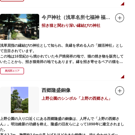
今戸神社（浅草名所七福神 福禄寿）
招き猫と関わり深い縁結びの神社
浅草屈指の縁結びの神社として知られ、良縁を求める人の「婚活神社」とし
て注目されています。
この地は16世紀から焼かれていた今戸焼発祥の地で、猫の焼き物を販売して
いたことから、招き猫発祥の地でもあります。縁を招き寄せるペアの猫をモ
チーフにした絵馬や御朱印帳も人気です。
奥浅草エリア
1063（康平6）年、時の奥羽鎮守府源頼朝・義家父子が祈願し鎌倉の鶴ヶ丘
と浅草今戸とに京都の石清水八幡を勧請して創建されました。境内には、幕
末に活躍した新選組沖田総司の終焉の地の碑も佇んでいます。また、浅草名
西郷隆盛銅像
所七福神の福禄寿が祀られており、七福神詣りの参拝客でも賑わうスポット
上野公園のシンボル「上野の西郷さん」
です。
上野公園の入り口近くにある西郷隆盛の銅像は、人呼んで「上野の西郷さ
ん」。明治維新の功績を称え、隆盛の旧友らによって1898年に建立されまし
た。
高さ3.7m、胸囲約2.6mの見上げるほど大きな銅像は、待ち合わせスポット