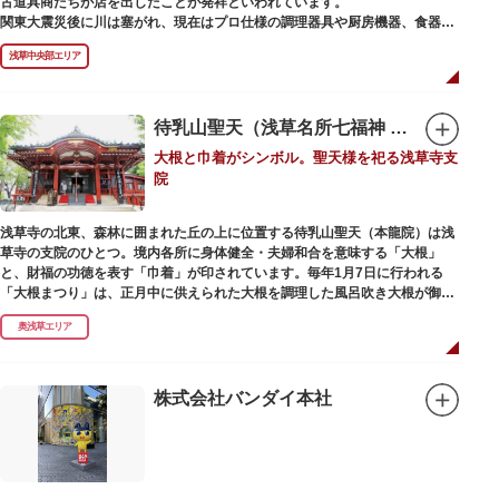
古道具商たちが店を出したことが発祥といわれています。
かれた「浅草絵巻」を楽しめるのも夜の醍醐味。撮影スポットやデートスポ
関東大震災後に川は塞がれ、現在はプロ仕様の調理器具や厨房機器、食器、
ットにもおすすめです。昼間と比べて人が少なくゆっくり巡れるので、足を
包材、調理衣装など「食」にまつわる約170軒の専門店が集まる個性的な専
運んでみてはいかがでしょうか。
浅草中央部エリア
門商店街として賑わいを見せています。もちろん、ほとんどのお店が小売に
も対応。家庭の調理用具を購入したい人や観光客にもおすすめです。食品サ
ンプル作り体験ができるお店もありますよ。
待乳山聖天（浅草名所七福神 毘沙門天）
毎年、道具の日である10月9日前後に開催される「かっぱ橋道具まつり」で
大根と巾着がシンボル。聖天様を祀る浅草寺支
は、各店舗がおすすめ商品や掘り出しものを販売。また、年ごとに異なる
院
様々な催しものも行われます。
浅草寺の北東、森林に囲まれた丘の上に位置する待乳山聖天（本龍院）は浅
草寺の支院のひとつ。境内各所に身体健全・夫婦和合を意味する「大根」
と、財福の功徳を表す「巾着」が印されています。毎年1月7日に行われる
「大根まつり」は、正月中に供えられた大根を調理した風呂吹き大根が御神
酒とともに参拝者に振る舞われるイベント。聖天様のお下がりの大根をいた
奥浅草エリア
だくことで、心身健康のご利益があるそうです。
毎朝本堂で執り行われている「浴油祈祷（よくゆきとう）」は、聖天様を供
養する最高の祈祷法。心願成就の力があると考えられており、依頼すると7
株式会社バンダイ本社
日間毎朝祈祷していただけます。また、浅草名所七福神のひとつとしても知
られ、毘沙門天が祀られています。