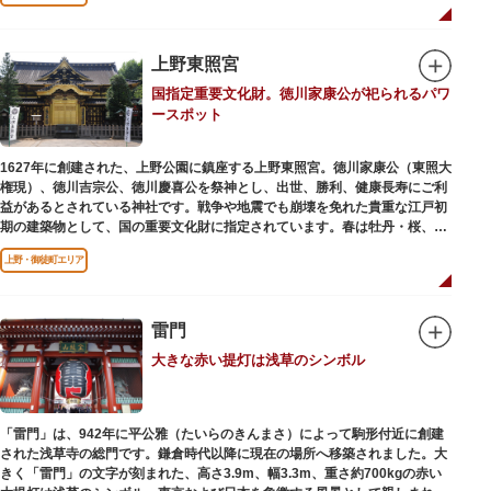
ワークショップなどを実施しています。国宝や重要文化財などの名品をたど
りながら、真の美術史を堪能し価値あるひと時を過ごしてみてはいかがでし
ょうか。
上野東照宮
吹き抜けのエントランスに大理石の大階段がある本館では、壁時計やステン
国指定重要文化財。徳川家康公が祀られるパワ
ドグラスなど格調高い内部装飾にも注目してみてください。初めて来館する
ースポット
方や時間が限られている方などに向け提案されたコース（日本美術入門／た
てものめぐり／仏像大好き）を参考にめぐるのも良いでしょう。
1627年に創建された、上野公園に鎮座する上野東照宮。徳川家康公（東照大
敷地内にはレストランやミュージアムショップのほか緑豊かな庭園も。季節
権現）、徳川吉宗公、徳川慶喜公を祭神とし、出世、勝利、健康長寿にご利
ごとの彩りを感じながらゆったりと散策するのもおすすめです。
益があるとされている神社です。戦争や地震でも崩壊を免れた貴重な江戸初
期の建築物として、国の重要文化財に指定されています。春は牡丹・桜、秋
は紅葉やダリア展、お正月は初詣や冬ぼたん鑑賞の地として、年間を通して
上野・御徒町エリア
国内外からの参拝者で賑わうスポットです。
贅沢に金箔が使われた豪華絢爛な金色殿（社殿）などの建造物は、三代将
軍・徳川家光公が、日光東照宮までお参りに行けない江戸の人々のために建
雷門
てられたそう。社殿内部は文化財保護のため通常は非公開ですが、特別公開
大きな赤い提灯は浅草のシンボル
が実施されることもあるので、拝観を申し込んでみてはいかがでしょうか。
授与所では、期間・数量限定のお守りや御朱印も授与されているので要チェ
ック。手塚治虫のユニコのお守りなど愛らしいものがありますよ。
「雷門」は、942年に平公雅（たいらのきんまさ）によって駒形付近に創建
された浅草寺の総門です。鎌倉時代以降に現在の場所へ移築されました。大
きく「雷門」の文字が刻まれた、高さ3.9m、幅3.3m、重さ約700kgの赤い