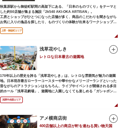
秋葉原駅から御徒町駅間の高架下にある、「日本のものづくり」をテーマと
した約50店舗が集まる施設「2k540 AKI-OKA ARTISAN」。
工房とショップがひとつになった店舗が多く、商品のこだわりを聞きながら
お気に入りの逸品を探したり、ものづくりの体験が出来るワークショップに
参加して自分だけのオリジナル商品を作ったり、クリエイターと直接コミュ
上野・御徒町エリア
ニケーションをとりながらのショッピングが楽しめます。飲食店もあるので
ランチやカフェ利用もおすすめ。
ここでしか買えない商品や一点物を扱うブランドなど、大量生産の製品には
ないぬくもりと、新しいデザインの商品に出会うことができます。
浅草花やしき
レトロな日本最古の遊園地
名前の由来は、東京駅から2k540m付近にあることから「2k540」、秋葉原
駅（AKIHABARA）と御徒町駅（OKACHIMACHI）の間にあるという造語
「AKI-OKA」、フランス語で「職人」を意味する「ARTISAN」を組み合わ
せたもの。
170年以上の歴史を誇る「浅草花やしき」は、レトロな雰囲気が魅力の遊園
施設周辺は、江戸の文化を伝える伝統工芸職人の街だったという背景もあ
地。日本現存最古ローラーコースターや華やかなメリーゴーランドといった
り、現在もジュエリーや皮製品を扱うお店が多く、高いセンスとクオリティ
昔ながらのアトラクションはもちろん、ライブやイベントが開催される多目
をもった店舗が集結しています。
的ホール「浅草花劇場」、遊園地に入園しなくても楽しめる「ガシャポンの
デパート浅草花やしき店」も併設され、さまざまな娯楽を楽しめる浅草の
浅草中央部エリア
「遊びの場」として親しまれています。
浅草花やしきは、江戸時代末期の1853年に造園師・森田六三郎により、牡丹
と菊細工を主とした花園（かえん）として誕生しました。明治時代に入ると
アメ横商店街
遊戯施設が置かれ、珍鳥や猛獣、見世物の展示などでも評判に。全国有数の
400店舗以上の商店が軒を連ねる買い物天国
動物園としても知られるようになりました。戦後は遊園地として再開し、温