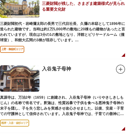
三菱財閥が残した、さまざま建築様式が見られ
後は、オープンカフェでほっと一息つくのもおすすめです。
る重要文化財
隅田川にかかる橋々も、それぞれ特徴的な形をしていて見応えは抜群。せっ
かくなら水上バスに乗船して、優雅に観察してみてはいかがでしょうか。
三菱財閥初代・岩崎彌太郎の長男で三代目社長、久彌の本邸として1896年に
造られた建物です。当時は約1万5,000坪の敷地に20棟もの建物があったと言
われていますが、現在は3分の1の敷地となり、洋館とビリヤードルーム（撞
球室）、和館大広間の3棟が現存しています。
上野・御徒町エリア
【洋館】
鹿鳴館の建築家として知られるジョサイア・コンドルによって設計された西
洋木造建築の洋館で、館内の随所に見事なジャコビアン様式の装飾が施され
ています。
入谷鬼子母神
【撞球室】
当時の日本では非常に珍しいスイスの山小屋風の撞球室（ビリヤード場）
で、洋館から地下道でつながっています。通常は非公開ですが、毎月15日
（10月のみ10/16）に先着順で限定公開されています。
真源寺は、万治2年（1659）に創建され、入谷鬼子母神（いりやきしきしも
じん）の名称で有名です。釈迦は、性質凶暴で子供を食べる悪神鬼子母神の
【和館大広間】
末子を隠し、子を失う悲しみを実感させ改心させました。以後、安産・子育
洋館に併置された名棟 梁大河喜十郎の手によるものと伝えられている書院造
ての守護神として信仰されています。入谷鬼子母神では、子育ての善神にな
りの和館で、当時は550坪に及ぶ洋館を遥かにしのぐ規模でしたが、現在は
った由来からツノのない「おに」の文字を使っています。
冠婚葬祭などに使われていた大広間の1棟だけが残っています。
根岸・入谷・金杉エリア
一度にさまざま建築様式が見られるとあって見ごたえ抜群。大名庭園の形式