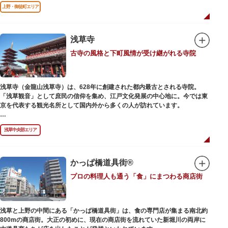
前のみ開花するので、シーズン中は多くの観光客が朝早くから池を訪れま
上野・御徒町エリア
す。綺麗な蓮の花を近くから観察できるデッキを散歩しながら朝の不忍池を
楽しむのがおすすめです。
「ボート池」ではスワンボートやオール式のボートのレンタルが可能。水上
から池を眺めれば、新しい発見ができるかもしれません。また、「鵜の池」
浅草寺
にはマガモ・オナガガモなどたくさんの鴨や渡り鳥が訪れます。大都会の中
古寺の風格と下町風情が受け継がれる寺院
でバードウォッチングができる珍しいスポットです。
ファミリーで、カップルで、または一人でゆったりと、思い思いの時間をお
過ごしください。
浅草寺（金龍山浅草寺）は、628年に創建された都内最古とされる寺院。
「浅草観音」として庶民の信仰を集め、江戸文化発展の中心地に。今では東
京を代表する観光名所として国内外から多くの人が訪れています。
浅草の象徴とも言える「雷門（風雷神門）」は、高さ3.9mの大提灯と風神雷
浅草中央部エリア
神像が安置された浅草寺の総門。本堂前には2体の仁王尊像が並ぶ山門「宝
蔵門」が建ち、参拝客を堂々と迎えてくれます。本堂前には、邪気を払うご
利益があるといわれる常香炉（じょうこうろ）が鎮座。参拝前に煙を浴びて
身を清めましょう。「観音堂」とも呼ばれる本堂にはご本尊の聖観世音菩薩
かっぱ橋道具街®
が祀られており、毎日定時に法要が執り行われています。
プロの料理人も通う「食」にまつわる商店街
境内の歴史ある建造物も必見です。ひと際目立つ五重塔、国指定重要文化財
の二天門、浅草名所七福神のひとつ・大黒天が祀られた影向堂（ようごうど
う）など、悠久の時に思いを馳せて見学をお楽しみください。
浅草と上野の中間にある「かっぱ橋道具街」は、食の専門店が集まる南北約
日没後はライトアップされ、朱塗りの建物がより一層鮮やかに浮かび上がり
800mの商店街。大正の初めに、現在の商店街を流れていた新堀川の両岸に
ます。昼間は約90店舗が軒を連ねる仲見世のお店も閉まり、シャッターに描