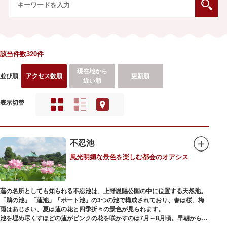
該当件数320件
現在地から
並び順
アクセス数順
更新順
近い順
表示切替
不忍池
風光明媚な景色を楽しむ都会のオアシス
蓮の名所としても知られる不忍池は、上野恩賜公園の中に位置する天然池。
「鵜の池」「蓮池」「ボート池」の3つの池で構成されており、春は桜、梅
雨はあじさい、夏は蓮の花と四季折々の景色が見られます。
池を埋め尽くすほどの蓮がピンクの花を咲かすのは7月～8月頃。早朝から午