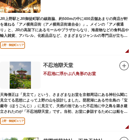
かさと懐かしさを併せ持つレトロなアトラクションや雰囲気で人気のスポッ
トとなっています。幼児（0歳～4歳）は入園とのりもの料が無料で、年齢や
身長制限の無いアトラクションもあり、子どもの遊園地デビューにもぴった
JR上野駅とJR御徒町駅の線路脇、約500mの中に400店舗あまりの商店が軒
りです。
を連ねる「アメ横商店街（アメ横商店街連合会）」。メインの「アメ横通
り」と、JRの高架下にあるモールやプラザからなり、海産物などの食料品や
輸入雑貨、アパレル、化粧品店など、さまざまなジャンルの専門店が立ち並
んでいます。活気ある呼び込みが飛び交うなかで、店員さんとの会話も楽し
上野・御徒町エリア
みながら目玉商品や特価品を探せるのが魅力のひとつ。年末の叩き売りは風
物詩にもなっています。
アメ横のはじまりは、物資が底をついた第二次世界大戦後にできた闇市。多
不忍池辯天堂
くの闇市が的屋の仕切りであったのに対して、アメ横は満州からの復員兵が
不忍池に浮かぶ八角形のお堂
共同体となり連合会を結成。出店を統制し、商店街が形成されました。
当時、JR上野駅のすぐ南に発生した闇市は、飴を販売する屋台があったこと
から「アメヤ横丁（飴屋通り）」と呼ばれるように。反対側のJR御徒町付近
天海僧正は「見立て」という、さまざまなお堂を京都周辺にある神社仏閣に
には、アメリカ進駐軍の放出物資を販売する店ができたので「アメリカ横丁
見立てる思想によって上野の山を設計しました。琵琶湖にある竹生島の「宝
（アメリカ通り）」と呼ばれるようになりました。この2つのエリアが統合
厳寺（ほうごんじ）」に見立て、天然の池であった不忍池に中之島を築き建
され、今の「アメ横」になったと言われています。
立されたのが「不忍池辯天堂」です。当初、お堂に参詣するためには船を使
用していましたが、参詣者が増えたことから橋がかけられました。不忍池の
上野・御徒町エリア
どこからでも参拝できるように、八角形の建物になったと言われ、7月から8
月にかけては、不忍池の蓮が咲き、極楽浄土を連想させる光景が広がりま
す。