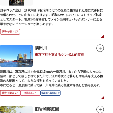
また、国立科学博物館では、日本およびアジアにおける科学系博物館の中核
浅草ロック座は、浅草六区（明治期に七つの区画に整備された際に六番目に
施設として、調査研究、標本資料の収集・保管・活用、展示・学習支援を推
整備されたことに由来）にあります。昭和22年（1947）にストリップ劇場
進。これらの活動を上野の本館、白金台の附属自然教育園、茨城県つくば市
としてスタート。客席145席を有してメイン出演者とバックダンサーによる
の実験植物園や筑波研究施設（非公開）で展開しています。
華やかなレビューショーが楽しめます。
浅草中央部エリア
隅田川
東京下町を支えるシンボル的存在
隅田川は、東京湾に注ぐ全長23.5kmの一級河川。古くから下町の人々の生
活の一部として親しまれてきた川で、江戸時代には暮らしや経済を支える輸
送の大動脈として、大きな役割を担っていました。
春になると、屋形船に乗って隅田川両岸に続く桜並木を楽しむ姿も見られ、
東京スカイツリーとのコラボレーションも、まさに絵になる光景です。ま
浅草中央部エリア
奥浅草エリア
浅草橋・蔵前エリア
た、毎年7月の最終土曜日に開催される「隅田川花火大会」は、東京の夏の
風物詩になっており、こちらも多くの見物客でにぎわいます。
川沿いには「隅田川テラス」と呼ばれる遊歩道も整備されています。心地よ
旧岩崎邸庭園
い風に吹かれながら、緑化が施された遊歩道で散歩やジョギングを楽しんだ