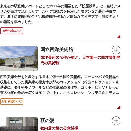
東京初の駅直結デパートとして1931年に開業した「松屋浅草」は、当時アメ
リカや西洋で流行したアール・デコ様式を採用したモダンな外装が特徴で
す。屋上に遊園地やこども動物園を作るなど斬新なアイデアで、当時の人々
の話題を集めました。
現在は、B1階から地上3階までが松屋浅草の売り場。2012年のリニューアル
浅草中央部エリア
で建設当時のシンボル・大時計も復活し、昭和の面影を残す百貨店は今でも
人々に親しまれています。地上1階は 浅草らしい下町銘菓をはじめ、全国か
らセレクトされた銘菓が並ぶ「浅草すいーつ小町」。東武線「浅草駅」直結
なので、お土産購入にも便利です。
国立西洋美術館
西洋美術の名作が並ぶ、日本随一の西洋美術専
門の美術館
西洋美術全般を対象とする日本で唯一の国立美術館。ヨーロッパで美術品の
収集をしていた実業家の松方幸次郎のコレクション（松方コレクション）を
基礎に、モネやルノワールなどの印象派の名作や、ゴッホ、ピカソといった
有名作家の作品を広く展示しています。このコレクションは第二次世界大戦
中にフランス政府に接収され、戦後に専用の美術館を創設することを条件に
上野・御徒町エリア
日本へ寄贈返還されました。
本館の設計は、フランスで活躍した近代建築の巨匠ル・コルビュジエによる
もの。「ル・コルビュジエの建築作品－近代建築運動への顕著な貢献－」の
萩の湯
構成資産の一つとして東京初の世界文化遺産に登録されています。前庭にも
都内最大級の公衆浴場
ロダンの彫刻が展示されており、散策しながら美術鑑賞を楽しめるのも魅力