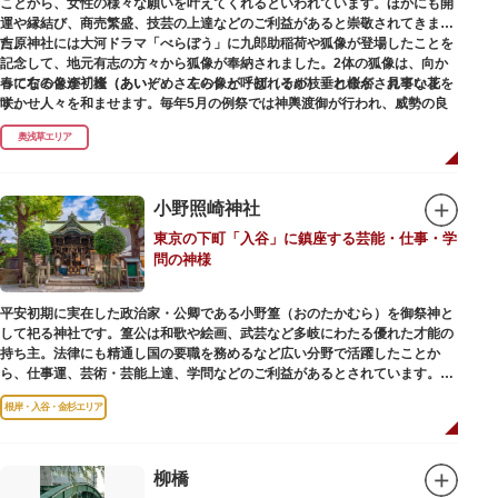
ことから、女性の様々な願いを叶えてくれるといわれています。ほかにも開
運や縁結び、商売繁盛、技芸の上達などのご利益があると崇敬されてきまし
た。
吉原神社には大河ドラマ「べらぼう」に九郎助稲荷や狐像が登場したことを
記念して、地元有志の方々から狐像が奉納されました。2体の狐像は、向か
春になると逢初桜（あいぞめさくら）と呼ばれるが枝垂れ桜が、見事な花を
って右の像が「逢（あい）」、左の像が「初（そめ）」と命名されていま
咲かせ人々を和ませます。毎年5月の例祭では神輿渡御が行われ、威勢の良
す。
い掛け声とともに各町は活気にあふれます。
奥浅草エリア
吉原弁財天は浅草名所七福神の一社・弁財天にあたり、七福神に関する授与
も年間を通して行われています。
小野照崎神社
東京の下町「入谷」に鎮座する芸能・仕事・学
問の神様
平安初期に実在した政治家・公卿である小野篁（おのたかむら）を御祭神と
して祀る神社です。篁公は和歌や絵画、武芸など多岐にわたる優れた才能の
持ち主。法律にも精通し国の要職を務めるなど広い分野で活躍したことか
ら、仕事運、芸術・芸能上達、学問などのご利益があるとされています。
根岸・入谷・金杉エリア
境内には、国の重要有形民俗文化財であるミニチュアの富士山「富士塚」
や、日本三大に数えられる「庚申塚」、昭和を代表する囲碁棋士・藤沢秀行
氏の功績を顕彰した記念碑など見どころも多数。月毎に趣向を凝らした御朱
印は、うっとりするほど美しいデザインで人気を博しています。
柳橋