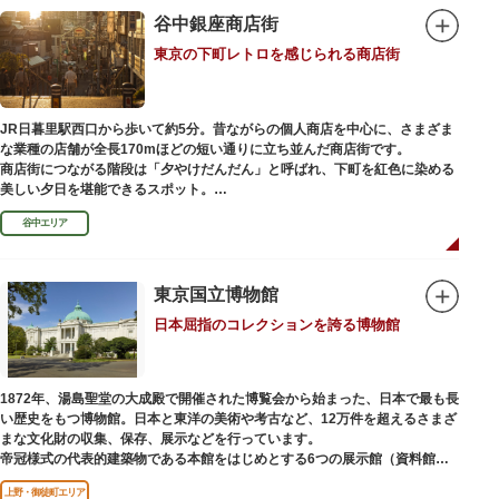
を一部踏襲している広大な庭は、建築様式同様に和洋併置式とされ、「芝
谷中銀座商店街
庭」をもつ近代庭園の初期の形を残しています。江戸時代の石碑や手水鉢、
庭石などが見られ、煉瓦塀を含めた敷地全体が重要文化財に指定されていま
東京の下町レトロを感じられる商店街
す。
JR日暮里駅西口から歩いて約5分。昔ながらの個人商店を中心に、さまざま
な業種の店舗が全長170mほどの短い通りに立ち並んだ商店街です。
商店街につながる階段は「夕やけだんだん」と呼ばれ、下町を紅色に染める
美しい夕日を堪能できるスポット。
谷中エリア
谷中銀座商店街は1945年頃に自然発生的に生まれ、現在の近隣型商店街へと
発展。昭和の懐かしい商店街の景観を見ることができます。東京の下町レト
ロを感じられるスポットとして、近隣住民だけではなく、国内外から多くの
観光客が訪れ、買い物や散策を楽しんでいます。
東京国立博物館
日本屈指のコレクションを誇る博物館
1872年、湯島聖堂の大成殿で開催された博覧会から始まった、日本で最も長
い歴史をもつ博物館。日本と東洋の美術や考古など、12万件を超えるさまざ
まな文化財の収集、保存、展示などを行っています。
帝冠様式の代表的建築物である本館をはじめとする6つの展示館（資料館）
からなり、89件の国宝を所蔵。常に貴重な文化財を公開し、講座や講演会、
上野・御徒町エリア