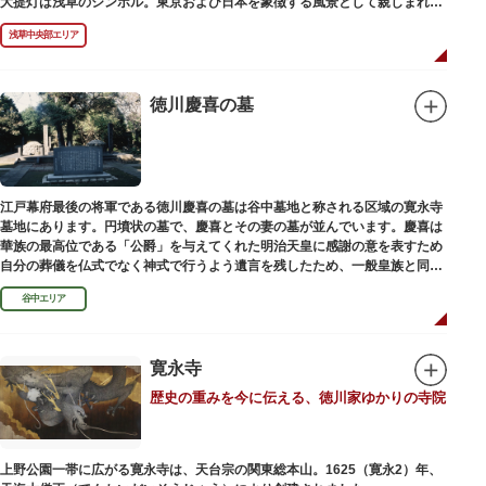
大提灯は浅草のシンボル。東京および日本を象徴する風景として親しまれ、
フォトスポットとしても国内外の観光客を魅了し続けています。
浅草中央部エリア
提灯の底部に施された見事な龍の彫刻や、門の北側（風神雷神の背後）に安
置されている浅草寺の護法善神「天龍像」と「金龍像」も見どころ。正式名
称の「風雷神門」は、門の左右に立つ2体の彫像、風神像と雷神像に由来し
ます。日没から23時頃までは雷門や浅草寺がライトアップされ、昼間とは違
徳川慶喜の墓
った荘厳な雰囲気に包まれます。
何度も焼失と再建を繰り返し、現在の雷門は1960年に松下電器産業（現パナ
ソニック）の松下幸之助氏の寄進により再建されたものです。
江戸幕府最後の将軍である徳川慶喜の墓は谷中墓地と称される区域の寛永寺
墓地にあります。円墳状の墓で、慶喜とその妻の墓が並んでいます。慶喜は
華族の最高位である「公爵」を与えてくれた明治天皇に感謝の意を表すため
自分の葬儀を仏式でなく神式で行うよう遺言を残したため、一般皇族と同じ
ような円墳が建てられました。
谷中エリア
寛永寺
歴史の重みを今に伝える、徳川家ゆかりの寺院
上野公園一帯に広がる寛永寺は、天台宗の関東総本山。1625（寛永2）年、