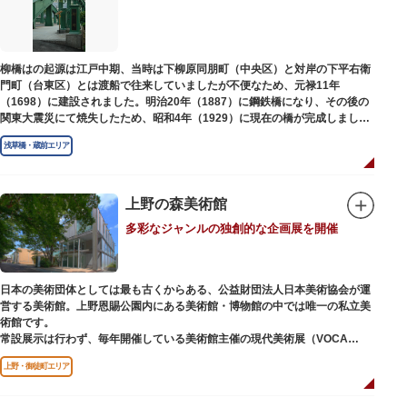
江戸後期には、学問の神様である菅原道真公も回向院より遷され、境内にあ
る末社を含めて15柱もの神様が祀られています。俳優の渥美清が願をかけた
神社としても知られ、映画「男はつらいよ」で寅さんが首にかけているお守
りは、ここ小野照崎神社のものです。
柳橋はの起源は江戸中期、当時は下柳原同朋町（中央区）と対岸の下平右衛
門町（台東区）とは渡船で往来していましたが不便なため、元禄11年
（1698）に建設されました。明治20年（1887）に鋼鉄橋になり、その後の
関東大震災にて焼失したため、昭和4年（1929）に現在の橋が完成しまし
た。
浅草橋・蔵前エリア
上野の森美術館
多彩なジャンルの独創的な企画展を開催
日本の美術団体としては最も古くからある、公益財団法人日本美術協会が運
営する美術館。上野恩賜公園内にある美術館・博物館の中では唯一の私立美
術館です。
常設展示は行わず、毎年開催している美術館主催の現代美術展（VOCA
展）、公募展（上野の森美術館大賞展、日本の自然を描く展）のほか、マン
上野・御徒町エリア
ガから書展にいたるまで定期的に多彩なジャンルの独創的な企画展を開催し
ています。