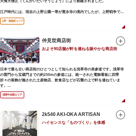
天海大僧正（てんかいだいそうじょう）により創建されました。
江戸時代には、現在の上野公園一帯が寛永寺の境内でしたが、上野戦争でそ
の多くを焼失。現在は根本中堂をはじめ開山堂（両大師）、不忍池辯天堂、
上野・御徒町エリア
上野大仏（パゴダ）、輪王殿などの建造物が上野公園とその周辺に点在して
います。戦火を免れた輪王寺門跡御本坊表門、徳川将軍霊廟勅額門など重要
文化財も多く有し、歴史の重みを今に伝える寺院です。
清水観音堂の舞台前に復元された「月の松」は、浮世絵師歌川広重の「名所
仲見世商店街
江戸百景」にも描かれていることで有名。丸い形の松から不忍池辯天堂を見
およそ90店舗が軒を連ねる賑やかな商店街
下ろす風流な景観は、絶好のフォトスポットとなっています。
東叡山（とうえいざん）という山号は、東の「比叡山延暦寺」を意味してお
り、比叡山や京都の有名寺院になぞらえて上野の山に数多くの堂舎が建立さ
日本で最も古い商店街のひとつとして知られる浅草寺の表参道です。浅草寺
れました。本尊は薬師瑠璃光如来（やくしるりこうにょらい）で、伝教大師
の雷門から宝蔵門までの約250mの参道には、統一された電飾看板に四季
最澄が自ら彫ったと伝えられる秘仏です。徳川歴代将軍の祈祷寺と菩提寺を
折々の装飾が施された土産物店、飲食店などが石畳の上で軒を連ねていま
兼ね、御霊廟には6名の将軍が埋葬されています。
す。
人形焼や手焼きせんべいをはじめ、団子や揚げまんじゅう、雷おこしなどの
浅草中央部エリア
銘菓、和傘や扇子など伝統工芸品も並び、歩いているだけで浅草らしさを感
じる場所です。江戸文化を感じる粋な商品の数々は、海外からの観光客にも
人気。商品が作られる様子がわかる実演販売の店もあり、焼き立て、作り立
ての味を堪能できるのも魅力。下町っ子の威勢の良い売り声が飛び交うな
2k540 AKI-OKA ARTISAN
か、お気に入りのお土産探しをお楽しみください。
ハイセンスな「ものづくり」を体感