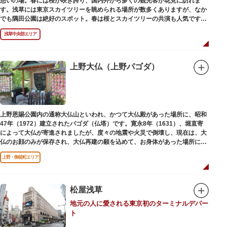
憩いの場。春には桜が咲き誇り、国内外から多くの観光客が花見に訪れま
す。浅草には東京スカイツリーを眺められる場所が数多くありますが、なか
でも隅田公園は絶好のスポット。春は桜とスカイツリーの共演も人気です。
川沿いにある「隅田公園オープンカフェ」は、店舗の一部を屋外にした開放
浅草中央部エリア
的なカフェ・レストラン。綺麗な景色を眺めながら、コーヒー片手にのんび
りと過ごしても良いですね。また、クジラの滑り台が目印の「遊具広場」は
ブランコやアスレチックなどの遊具が設置された広場。子どもも思いっきり
身体を動かせます。
上野大仏（上野パゴダ）
隅田川橋梁に設置された全長約160mの「すみだリバーウォーク」は、東京
スカイツリーまでの最短距離ルートのひとつ。歩道橋の途中にあるガラス床
から隅田川を見下ろしたり、すぐ横を走る電車の迫力を楽しんだり、隅田川
散策にいかがでしょうか。
上野恩賜公園内の通称大仏山といわれ、かつて大仏殿があった場所に、昭和
47年（1972）建立されたパゴダ（仏塔）です。寛永8年（1631）、堀直寄
によって大仏が寄進されましたが、度々の地震や火災で倒壊し、現在は、大
仏のお顔のみが保存され、大仏再建の願を込めて、お身体があった場所にパ
ゴダが建てられました。
上野・御徒町エリア
松屋浅草
地元の人に愛される東京初のターミナルデパー
ト