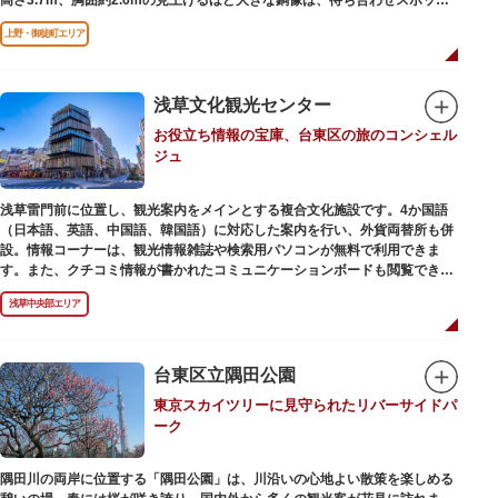
やフォトスポットとして親しまれています。彫刻家、高村光雲によって作ら
上野・御徒町エリア
れた像は、愛犬のツンと一緒にうさぎ狩りに出かけているところだそう。
上野公園にお立ち寄りの際は、ぜひ「上野の西郷さん」と写真撮影を楽しん
ではいかがでしょうか。
浅草文化観光センター
お役立ち情報の宝庫、台東区の旅のコンシェル
ジュ
浅草雷門前に位置し、観光案内をメインとする複合文化施設です。4か国語
（日本語、英語、中国語、韓国語）に対応した案内を行い、外貨両替所も併
設。情報コーナーは、観光情報雑誌や検索用パソコンが無料で利用できま
す。また、クチコミ情報が書かれたコミュニケーションボードも閲覧できる
ので、とっておきの旅のヒントを得られるかも。多目的スペースでは、映像
浅草中央部エリア
を活用し台東区のみどころやイベント、歴史、文化を紹介。通常、イスが配
備されているので休憩場所としても利用できます。
ここを訪れたなら、8階の展望テラスも必見です。雷門から浅草寺へと続く
仲見世や、隅田川や東京スカイツリーも一望できるビュースポットとなって
台東区立隅田公園
います。
東京スカイツリーに見守られたリバーサイドパ
ーク
浅草の街並みに溶け込む平屋を重ねたようなおしゃれな外観は、日本を代表
する建築家・隈研吾氏によるデザイン。木の温もりあふれる空間は、初めて
日本を訪れる海外ツーリストにも優しい印象を与えています。
隅田川の両岸に位置する「隅田公園」は、川沿いの心地よい散策を楽しめる