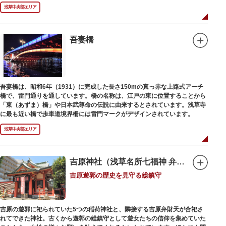
浅草中央部エリア
吾妻橋
吾妻橋は、昭和6年（1931）に完成した長さ150mの真っ赤な上路式アーチ
橋で、雷門通りを通しています。橋の名称は、江戸の東に位置することから
「東（あずま）橋」や日本武尊命の伝説に由来するとされています。浅草寺
に最も近い橋で歩車道境界柵には雷門マークがデザインされています。
浅草中央部エリア
吉原神社（浅草名所七福神 弁財天）
吉原遊郭の歴史を見守る総鎮守
吉原の遊郭に祀られていた5つの稲荷神社と、隣接する吉原弁財天が合祀さ
れてできた神社。古くから遊郭の総鎮守として遊女たちの信仰を集めていた