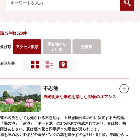
該当件数320件
現在地から
並び順
アクセス数順
更新順
近い順
表示切替
不忍池
風光明媚な景色を楽しむ都会のオアシス
蓮の名所としても知られる不忍池は、上野恩賜公園の中に位置する天然池。
「鵜の池」「蓮池」「ボート池」の3つの池で構成されており、春は桜、梅
雨はあじさい、夏は蓮の花と四季折々の景色が見られます。
池を埋め尽くすほどの蓮がピンクの花を咲かすのは7月～8月頃。早朝から午