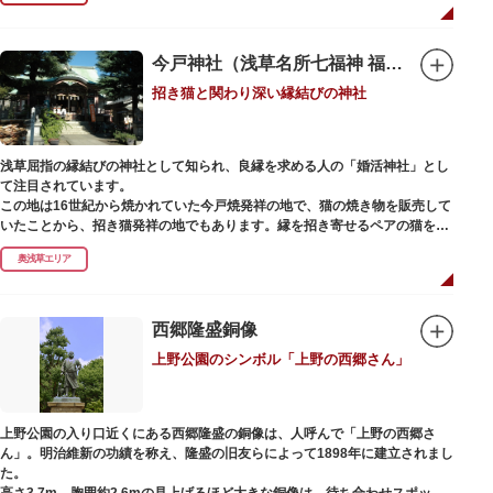
今戸神社（浅草名所七福神 福禄寿）
招き猫と関わり深い縁結びの神社
浅草屈指の縁結びの神社として知られ、良縁を求める人の「婚活神社」とし
て注目されています。
この地は16世紀から焼かれていた今戸焼発祥の地で、猫の焼き物を販売して
いたことから、招き猫発祥の地でもあります。縁を招き寄せるペアの猫をモ
チーフにした絵馬や御朱印帳も人気です。
奥浅草エリア
1063（康平6）年、時の奥羽鎮守府源頼朝・義家父子が祈願し鎌倉の鶴ヶ丘
と浅草今戸とに京都の石清水八幡を勧請して創建されました。境内には、幕
末に活躍した新選組沖田総司の終焉の地の碑も佇んでいます。また、浅草名
西郷隆盛銅像
所七福神の福禄寿が祀られており、七福神詣りの参拝客でも賑わうスポット
上野公園のシンボル「上野の西郷さん」
です。
上野公園の入り口近くにある西郷隆盛の銅像は、人呼んで「上野の西郷さ
ん」。明治維新の功績を称え、隆盛の旧友らによって1898年に建立されまし
た。
高さ3.7m、胸囲約2.6mの見上げるほど大きな銅像は、待ち合わせスポット