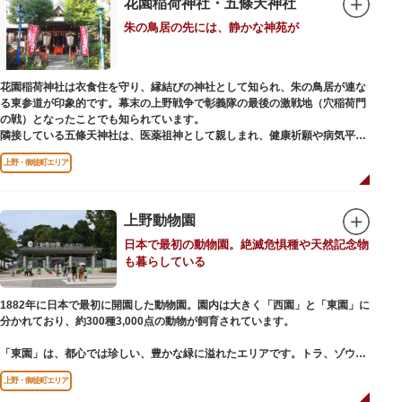
花園稲荷神社・五條天神社
ご本尊である辯才天は、音楽と芸能の守り神として広く信仰され、
朱の鳥居の先には、静かな神苑が
「辯”財”天」とも書くことから、金運上昇といったご利益もあると言われて
います。辯才天は琵琶を持った姿で知られていますが、不忍池辯天堂の辯才
天は、8本の腕に煩悩を破壊する武器をお持ちになっている「八臂辯才天
（はっぴべんざいてん）」。9月に行われる「巳成金（みなるかね）大祭」
花園稲荷神社は衣食住を守り、縁結びの神社として知られ、朱の鳥居が連な
で目にすることができます。
る東参道が印象的です。幕末の上野戦争で彰義隊の最後の激戦地（穴稲荷門
不忍池辯天堂には、豊臣秀吉公が大切にしていたという伝説のある、谷中七
の戦）となったことでも知られています。
福神とは別の「大黒天」も祀られています。
隣接している五條天神社は、医薬祖神として親しまれ、健康祈願や病気平癒
祈願の参拝者が多く、相殿には菅原道真公も祀られています。
上野・御徒町エリア
境内がつながっており、まるでひとつの神社かのように並んで鎮座していま
すが、それぞれ別々の由緒の独立した神社です。どちらの御朱印も五條天神
社の境内にある授与所で頒布されています。
上野動物園
参拝は6:00～17:00（御朱印の授与は9:00～17:00）
日本で最初の動物園。絶滅危惧種や天然記念物
も暮らしている
1882年に日本で最初に開園した動物園。園内は大きく「西園」と「東園」に
分かれており、約300種3,000点の動物が飼育されています。
「東園」は、都心では珍しい、豊かな緑に溢れたエリアです。トラ、ゾウな
どが住む森エリアや、ホッキョクグマやアザラシが住む海エリアでは、水浴
上野・御徒町エリア
びなど迫力あるシーンが目撃できることもあります。国指定重要文化財の