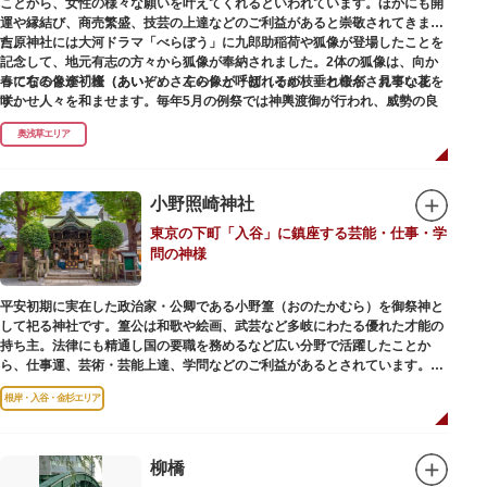
ことから、女性の様々な願いを叶えてくれるといわれています。ほかにも開
運や縁結び、商売繁盛、技芸の上達などのご利益があると崇敬されてきまし
た。
吉原神社には大河ドラマ「べらぼう」に九郎助稲荷や狐像が登場したことを
記念して、地元有志の方々から狐像が奉納されました。2体の狐像は、向か
春になると逢初桜（あいぞめさくら）と呼ばれるが枝垂れ桜が、見事な花を
って右の像が「逢（あい）」、左の像が「初（そめ）」と命名されていま
咲かせ人々を和ませます。毎年5月の例祭では神輿渡御が行われ、威勢の良
す。
い掛け声とともに各町は活気にあふれます。
奥浅草エリア
吉原弁財天は浅草名所七福神の一社・弁財天にあたり、七福神に関する授与
も年間を通して行われています。
小野照崎神社
東京の下町「入谷」に鎮座する芸能・仕事・学
問の神様
平安初期に実在した政治家・公卿である小野篁（おのたかむら）を御祭神と
して祀る神社です。篁公は和歌や絵画、武芸など多岐にわたる優れた才能の
持ち主。法律にも精通し国の要職を務めるなど広い分野で活躍したことか
ら、仕事運、芸術・芸能上達、学問などのご利益があるとされています。
根岸・入谷・金杉エリア
境内には、国の重要有形民俗文化財であるミニチュアの富士山「富士塚」
や、日本三大に数えられる「庚申塚」、昭和を代表する囲碁棋士・藤沢秀行
氏の功績を顕彰した記念碑など見どころも多数。月毎に趣向を凝らした御朱
印は、うっとりするほど美しいデザインで人気を博しています。
柳橋