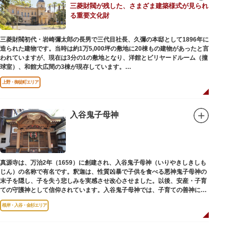
三菱財閥が残した、さまざま建築様式が見られ
後は、オープンカフェでほっと一息つくのもおすすめです。
る重要文化財
隅田川にかかる橋々も、それぞれ特徴的な形をしていて見応えは抜群。せっ
かくなら水上バスに乗船して、優雅に観察してみてはいかがでしょうか。
三菱財閥初代・岩崎彌太郎の長男で三代目社長、久彌の本邸として1896年に
造られた建物です。当時は約1万5,000坪の敷地に20棟もの建物があったと言
われていますが、現在は3分の1の敷地となり、洋館とビリヤードルーム（撞
球室）、和館大広間の3棟が現存しています。
上野・御徒町エリア
【洋館】
鹿鳴館の建築家として知られるジョサイア・コンドルによって設計された西
洋木造建築の洋館で、館内の随所に見事なジャコビアン様式の装飾が施され
ています。
入谷鬼子母神
【撞球室】
当時の日本では非常に珍しいスイスの山小屋風の撞球室（ビリヤード場）
で、洋館から地下道でつながっています。通常は非公開ですが、毎月15日
（10月のみ10/16）に先着順で限定公開されています。
真源寺は、万治2年（1659）に創建され、入谷鬼子母神（いりやきしきしも
じん）の名称で有名です。釈迦は、性質凶暴で子供を食べる悪神鬼子母神の
【和館大広間】
末子を隠し、子を失う悲しみを実感させ改心させました。以後、安産・子育
洋館に併置された名棟 梁大河喜十郎の手によるものと伝えられている書院造
ての守護神として信仰されています。入谷鬼子母神では、子育ての善神にな
りの和館で、当時は550坪に及ぶ洋館を遥かにしのぐ規模でしたが、現在は
った由来からツノのない「おに」の文字を使っています。
冠婚葬祭などに使われていた大広間の1棟だけが残っています。
根岸・入谷・金杉エリア
一度にさまざま建築様式が見られるとあって見ごたえ抜群。大名庭園の形式