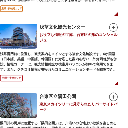
やフォトスポットとして親しまれています。彫刻家、高村光雲によって作ら
上野・御徒町エリア
れた像は、愛犬のツンと一緒にうさぎ狩りに出かけているところだそう。
上野公園にお立ち寄りの際は、ぜひ「上野の西郷さん」と写真撮影を楽しん
ではいかがでしょうか。
浅草文化観光センター
お役立ち情報の宝庫、台東区の旅のコンシェル
ジュ
浅草雷門前に位置し、観光案内をメインとする複合文化施設です。4か国語
（日本語、英語、中国語、韓国語）に対応した案内を行い、外貨両替所も併
設。情報コーナーは、観光情報雑誌や検索用パソコンが無料で利用できま
す。また、クチコミ情報が書かれたコミュニケーションボードも閲覧できる
ので、とっておきの旅のヒントを得られるかも。多目的スペースでは、映像
浅草中央部エリア
を活用し台東区のみどころやイベント、歴史、文化を紹介。通常、イスが配
備されているので休憩場所としても利用できます。
ここを訪れたなら、8階の展望テラスも必見です。雷門から浅草寺へと続く
仲見世や、隅田川や東京スカイツリーも一望できるビュースポットとなって
台東区立隅田公園
います。
東京スカイツリーに見守られたリバーサイドパ
ーク
浅草の街並みに溶け込む平屋を重ねたようなおしゃれな外観は、日本を代表
する建築家・隈研吾氏によるデザイン。木の温もりあふれる空間は、初めて
日本を訪れる海外ツーリストにも優しい印象を与えています。
隅田川の両岸に位置する「隅田公園」は、川沿いの心地よい散策を楽しめる