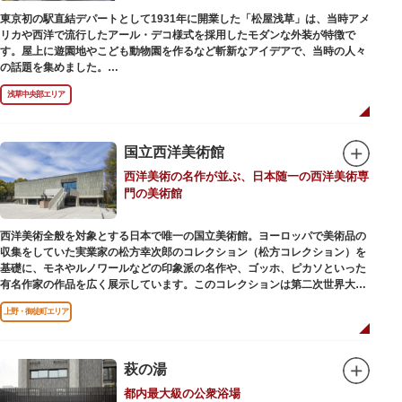
東京初の駅直結デパートとして1931年に開業した「松屋浅草」は、当時アメ
リカや西洋で流行したアール・デコ様式を採用したモダンな外装が特徴で
す。屋上に遊園地やこども動物園を作るなど斬新なアイデアで、当時の人々
の話題を集めました。
現在は、B1階から地上3階までが松屋浅草の売り場。2012年のリニューアル
浅草中央部エリア
で建設当時のシンボル・大時計も復活し、昭和の面影を残す百貨店は今でも
人々に親しまれています。地上1階は 浅草らしい下町銘菓をはじめ、全国か
らセレクトされた銘菓が並ぶ「浅草すいーつ小町」。東武線「浅草駅」直結
なので、お土産購入にも便利です。
国立西洋美術館
西洋美術の名作が並ぶ、日本随一の西洋美術専
門の美術館
西洋美術全般を対象とする日本で唯一の国立美術館。ヨーロッパで美術品の
収集をしていた実業家の松方幸次郎のコレクション（松方コレクション）を
基礎に、モネやルノワールなどの印象派の名作や、ゴッホ、ピカソといった
有名作家の作品を広く展示しています。このコレクションは第二次世界大戦
中にフランス政府に接収され、戦後に専用の美術館を創設することを条件に
上野・御徒町エリア
日本へ寄贈返還されました。
本館の設計は、フランスで活躍した近代建築の巨匠ル・コルビュジエによる
もの。「ル・コルビュジエの建築作品－近代建築運動への顕著な貢献－」の
萩の湯
構成資産の一つとして東京初の世界文化遺産に登録されています。前庭にも
都内最大級の公衆浴場
ロダンの彫刻が展示されており、散策しながら美術鑑賞を楽しめるのも魅力