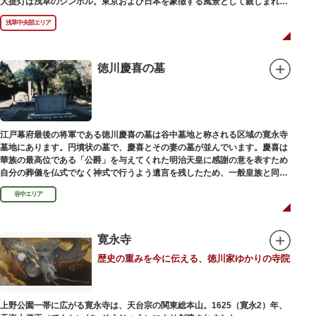
大提灯は浅草のシンボル。東京および日本を象徴する風景として親しまれ、
フォトスポットとしても国内外の観光客を魅了し続けています。
浅草中央部エリア
提灯の底部に施された見事な龍の彫刻や、門の北側（風神雷神の背後）に安
置されている浅草寺の護法善神「天龍像」と「金龍像」も見どころ。正式名
称の「風雷神門」は、門の左右に立つ2体の彫像、風神像と雷神像に由来し
ます。日没から23時頃までは雷門や浅草寺がライトアップされ、昼間とは違
徳川慶喜の墓
った荘厳な雰囲気に包まれます。
何度も焼失と再建を繰り返し、現在の雷門は1960年に松下電器産業（現パナ
ソニック）の松下幸之助氏の寄進により再建されたものです。
江戸幕府最後の将軍である徳川慶喜の墓は谷中墓地と称される区域の寛永寺
墓地にあります。円墳状の墓で、慶喜とその妻の墓が並んでいます。慶喜は
華族の最高位である「公爵」を与えてくれた明治天皇に感謝の意を表すため
自分の葬儀を仏式でなく神式で行うよう遺言を残したため、一般皇族と同じ
ような円墳が建てられました。
谷中エリア
寛永寺
歴史の重みを今に伝える、徳川家ゆかりの寺院
上野公園一帯に広がる寛永寺は、天台宗の関東総本山。1625（寛永2）年、