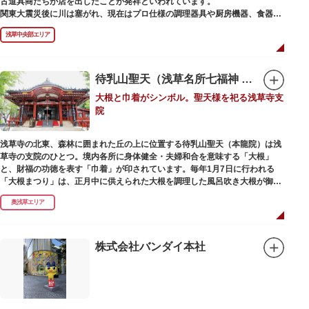
古道具商たちが店を出したことが発祥といわれています。
かれた「浅草絵巻」を楽しめるのも夜の醍醐味。撮影スポットやデートスポ
関東大震災後に川は塞がれ、現在はプロ仕様の調理器具や厨房機器、食器、
ットにもおすすめです。昼間と比べて人が少なくゆっくり巡れるので、足を
包材、調理衣装など「食」にまつわる約170軒の専門店が集まる個性的な専
運んでみてはいかがでしょうか。
浅草中央部エリア
門商店街として賑わいを見せています。もちろん、ほとんどのお店が小売に
も対応。家庭の調理用具を購入したい人や観光客にもおすすめです。食品サ
ンプル作り体験ができるお店もありますよ。
待乳山聖天（浅草名所七福神 毘沙門天）
毎年、道具の日である10月9日前後に開催される「かっぱ橋道具まつり」で
大根と巾着がシンボル。聖天様を祀る浅草寺支
は、各店舗がおすすめ商品や掘り出しものを販売。また、年ごとに異なる
院
様々な催しものも行われます。
浅草寺の北東、森林に囲まれた丘の上に位置する待乳山聖天（本龍院）は浅
草寺の支院のひとつ。境内各所に身体健全・夫婦和合を意味する「大根」
と、財福の功徳を表す「巾着」が印されています。毎年1月7日に行われる
「大根まつり」は、正月中に供えられた大根を調理した風呂吹き大根が御神
酒とともに参拝者に振る舞われるイベント。聖天様のお下がりの大根をいた
奥浅草エリア
だくことで、心身健康のご利益があるそうです。
毎朝本堂で執り行われている「浴油祈祷（よくゆきとう）」は、聖天様を供
養する最高の祈祷法。心願成就の力があると考えられており、依頼すると7
株式会社バンダイ本社
日間毎朝祈祷していただけます。また、浅草名所七福神のひとつとしても知
られ、毘沙門天が祀られています。