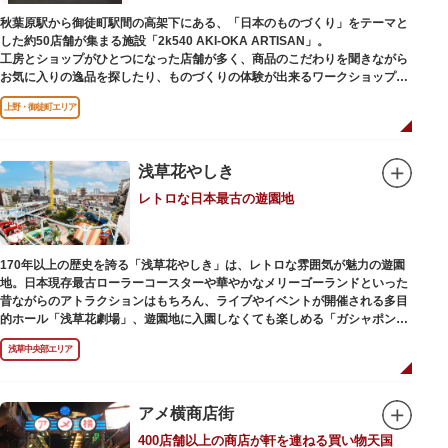
秋葉原駅から御徒町駅間の高架下にある、「日本のものづくり」をテーマと
した約50店舗が集まる施設「2k540 AKI-OKA ARTISAN」。
工房とショップがひとつになった店舗が多く、商品のこだわりを聞きながら
お気に入りの逸品を探したり、ものづくりの体験が出来るワークショップに
参加して自分だけのオリジナル商品を作ったり、クリエイターと直接コミュ
上野・御徒町エリア
ニケーションをとりながらのショッピングが楽しめます。飲食店もあるので
ランチやカフェ利用もおすすめ。
ここでしか買えない商品や一点物を扱うブランドなど、大量生産の製品には
ないぬくもりと、新しいデザインの商品に出会うことができます。
浅草花やしき
レトロな日本最古の遊園地
名前の由来は、東京駅から2k540m付近にあることから「2k540」、秋葉原
駅（AKIHABARA）と御徒町駅（OKACHIMACHI）の間にあるという造語
「AKI-OKA」、フランス語で「職人」を意味する「ARTISAN」を組み合わ
せたもの。
170年以上の歴史を誇る「浅草花やしき」は、レトロな雰囲気が魅力の遊園
施設周辺は、江戸の文化を伝える伝統工芸職人の街だったという背景もあ
地。日本現存最古ローラーコースターや華やかなメリーゴーランドといった
り、現在もジュエリーや皮製品を扱うお店が多く、高いセンスとクオリティ
昔ながらのアトラクションはもちろん、ライブやイベントが開催される多目
をもった店舗が集結しています。
的ホール「浅草花劇場」、遊園地に入園しなくても楽しめる「ガシャポンの
デパート浅草花やしき店」も併設され、さまざまな娯楽を楽しめる浅草の
浅草中央部エリア
「遊びの場」として親しまれています。
浅草花やしきは、江戸時代末期の1853年に造園師・森田六三郎により、牡丹
と菊細工を主とした花園（かえん）として誕生しました。明治時代に入ると
アメ横商店街
遊戯施設が置かれ、珍鳥や猛獣、見世物の展示などでも評判に。全国有数の
400店舗以上の商店が軒を連ねる買い物天国
動物園としても知られるようになりました。戦後は遊園地として再開し、温