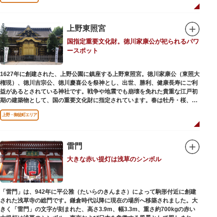
ワークショップなどを実施しています。国宝や重要文化財などの名品をたど
りながら、真の美術史を堪能し価値あるひと時を過ごしてみてはいかがでし
ょうか。
上野東照宮
吹き抜けのエントランスに大理石の大階段がある本館では、壁時計やステン
国指定重要文化財。徳川家康公が祀られるパワ
ドグラスなど格調高い内部装飾にも注目してみてください。初めて来館する
ースポット
方や時間が限られている方などに向け提案されたコース（日本美術入門／た
てものめぐり／仏像大好き）を参考にめぐるのも良いでしょう。
1627年に創建された、上野公園に鎮座する上野東照宮。徳川家康公（東照大
敷地内にはレストランやミュージアムショップのほか緑豊かな庭園も。季節
権現）、徳川吉宗公、徳川慶喜公を祭神とし、出世、勝利、健康長寿にご利
ごとの彩りを感じながらゆったりと散策するのもおすすめです。
益があるとされている神社です。戦争や地震でも崩壊を免れた貴重な江戸初
期の建築物として、国の重要文化財に指定されています。春は牡丹・桜、秋
は紅葉やダリア展、お正月は初詣や冬ぼたん鑑賞の地として、年間を通して
上野・御徒町エリア
国内外からの参拝者で賑わうスポットです。
贅沢に金箔が使われた豪華絢爛な金色殿（社殿）などの建造物は、三代将
軍・徳川家光公が、日光東照宮までお参りに行けない江戸の人々のために建
雷門
てられたそう。社殿内部は文化財保護のため通常は非公開ですが、特別公開
大きな赤い提灯は浅草のシンボル
が実施されることもあるので、拝観を申し込んでみてはいかがでしょうか。
授与所では、期間・数量限定のお守りや御朱印も授与されているので要チェ
ック。手塚治虫のユニコのお守りなど愛らしいものがありますよ。
「雷門」は、942年に平公雅（たいらのきんまさ）によって駒形付近に創建
された浅草寺の総門です。鎌倉時代以降に現在の場所へ移築されました。大
きく「雷門」の文字が刻まれた、高さ3.9m、幅3.3m、重さ約700kgの赤い