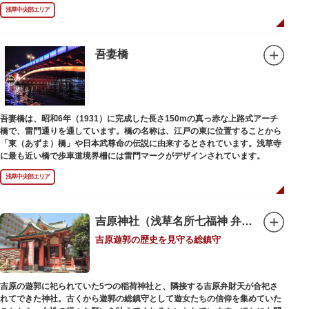
浅草中央部エリア
吾妻橋
吾妻橋は、昭和6年（1931）に完成した長さ150mの真っ赤な上路式アーチ
橋で、雷門通りを通しています。橋の名称は、江戸の東に位置することから
「東（あずま）橋」や日本武尊命の伝説に由来するとされています。浅草寺
に最も近い橋で歩車道境界柵には雷門マークがデザインされています。
浅草中央部エリア
吉原神社（浅草名所七福神 弁財天）
吉原遊郭の歴史を見守る総鎮守
吉原の遊郭に祀られていた5つの稲荷神社と、隣接する吉原弁財天が合祀さ
れてできた神社。古くから遊郭の総鎮守として遊女たちの信仰を集めていた