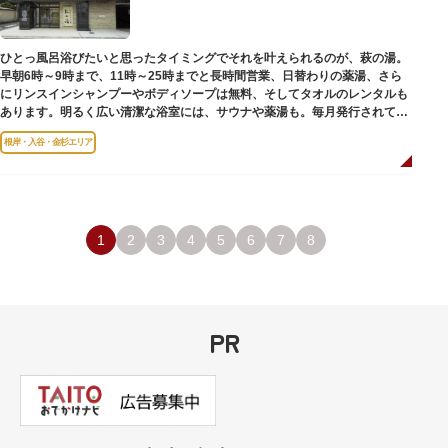
のひとつ。 ボランティア・スタッフと一緒に鑑賞する「美術トーク」や、解
説を聞きながら本館や前庭を一緒に歩く「建築ツアー」など、初めての来館
でも気軽に楽しめるプログラムも用意されています。
ひとっ風呂浴びたいと思ったタイミングでそれを叶えられるのが、萩の湯。
早朝6時～9時まで、11時～25時までと長時間営業、日替わりの薬湯、さら
にリンスインシャンプーやボディソープは無料、そしてタオルのレンタルも
あります。明るく広い清潔な浴室には、サウナや薬湯も。毎月発行されてい
る萩の湯だよりで薬湯の予定を確認すれば、お好みの薬湯を楽しめます。
根岸・入谷・金杉エリア
また併設されたレストラン、食事処こもれびではおいしい食事だけでなく、
たくさんの種類の飲み物やおつまみが。昼からでも晩酌セットの注文がで
き、明るい時間の一杯も最高です。好きな時間にお風呂に入り、お風呂の前
後これまた好きなタイミングで、おいしい食事をいただき、心も体も整えて
日々の生活を支えてくれる空間です。
1
2
3
4
5
6
7
8
PR