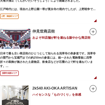
天海大僧正（てんかいだいそうじょう）により創建されました。
江戸時代には、現在の上野公園一帯が寛永寺の境内でしたが、上野戦争でそ
の多くを焼失。現在は根本中堂をはじめ開山堂（両大師）、不忍池辯天堂、
上野・御徒町エリア
上野大仏（パゴダ）、輪王殿などの建造物が上野公園とその周辺に点在して
います。戦火を免れた輪王寺門跡御本坊表門、徳川将軍霊廟勅額門など重要
文化財も多く有し、歴史の重みを今に伝える寺院です。
清水観音堂の舞台前に復元された「月の松」は、浮世絵師歌川広重の「名所
仲見世商店街
江戸百景」にも描かれていることで有名。丸い形の松から不忍池辯天堂を見
およそ90店舗が軒を連ねる賑やかな商店街
下ろす風流な景観は、絶好のフォトスポットとなっています。
東叡山（とうえいざん）という山号は、東の「比叡山延暦寺」を意味してお
り、比叡山や京都の有名寺院になぞらえて上野の山に数多くの堂舎が建立さ
日本で最も古い商店街のひとつとして知られる浅草寺の表参道です。浅草寺
れました。本尊は薬師瑠璃光如来（やくしるりこうにょらい）で、伝教大師
の雷門から宝蔵門までの約250mの参道には、統一された電飾看板に四季
最澄が自ら彫ったと伝えられる秘仏です。徳川歴代将軍の祈祷寺と菩提寺を
折々の装飾が施された土産物店、飲食店などが石畳の上で軒を連ねていま
兼ね、御霊廟には6名の将軍が埋葬されています。
す。
人形焼や手焼きせんべいをはじめ、団子や揚げまんじゅう、雷おこしなどの
浅草中央部エリア
銘菓、和傘や扇子など伝統工芸品も並び、歩いているだけで浅草らしさを感
じる場所です。江戸文化を感じる粋な商品の数々は、海外からの観光客にも
人気。商品が作られる様子がわかる実演販売の店もあり、焼き立て、作り立
ての味を堪能できるのも魅力。下町っ子の威勢の良い売り声が飛び交うな
2k540 AKI-OKA ARTISAN
か、お気に入りのお土産探しをお楽しみください。
ハイセンスな「ものづくり」を体感