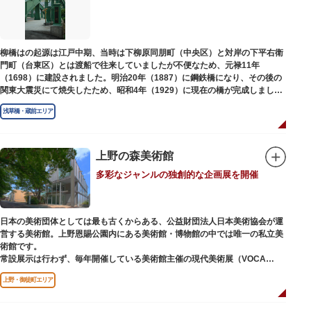
江戸後期には、学問の神様である菅原道真公も回向院より遷され、境内にあ
る末社を含めて15柱もの神様が祀られています。俳優の渥美清が願をかけた
神社としても知られ、映画「男はつらいよ」で寅さんが首にかけているお守
りは、ここ小野照崎神社のものです。
柳橋はの起源は江戸中期、当時は下柳原同朋町（中央区）と対岸の下平右衛
門町（台東区）とは渡船で往来していましたが不便なため、元禄11年
（1698）に建設されました。明治20年（1887）に鋼鉄橋になり、その後の
関東大震災にて焼失したため、昭和4年（1929）に現在の橋が完成しまし
た。
浅草橋・蔵前エリア
上野の森美術館
多彩なジャンルの独創的な企画展を開催
日本の美術団体としては最も古くからある、公益財団法人日本美術協会が運
営する美術館。上野恩賜公園内にある美術館・博物館の中では唯一の私立美
術館です。
常設展示は行わず、毎年開催している美術館主催の現代美術展（VOCA
展）、公募展（上野の森美術館大賞展、日本の自然を描く展）のほか、マン
上野・御徒町エリア
ガから書展にいたるまで定期的に多彩なジャンルの独創的な企画展を開催し
ています。