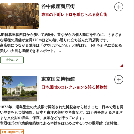
を一部踏襲している広大な庭は、建築様式同様に和洋併置式とされ、「芝
谷中銀座商店街
庭」をもつ近代庭園の初期の形を残しています。江戸時代の石碑や手水鉢、
庭石などが見られ、煉瓦塀を含めた敷地全体が重要文化財に指定されていま
東京の下町レトロを感じられる商店街
す。
JR日暮里駅西口から歩いて約5分。昔ながらの個人商店を中心に、さまざま
な業種の店舗が全長170mほどの短い通りに立ち並んだ商店街です。
商店街につながる階段は「夕やけだんだん」と呼ばれ、下町を紅色に染める
美しい夕日を堪能できるスポット。
谷中エリア
谷中銀座商店街は1945年頃に自然発生的に生まれ、現在の近隣型商店街へと
発展。昭和の懐かしい商店街の景観を見ることができます。東京の下町レト
ロを感じられるスポットとして、近隣住民だけではなく、国内外から多くの
観光客が訪れ、買い物や散策を楽しんでいます。
東京国立博物館
日本屈指のコレクションを誇る博物館
1872年、湯島聖堂の大成殿で開催された博覧会から始まった、日本で最も長
い歴史をもつ博物館。日本と東洋の美術や考古など、12万件を超えるさまざ
まな文化財の収集、保存、展示などを行っています。
帝冠様式の代表的建築物である本館をはじめとする6つの展示館（資料館）
からなり、89件の国宝を所蔵。常に貴重な文化財を公開し、講座や講演会、
上野・御徒町エリア