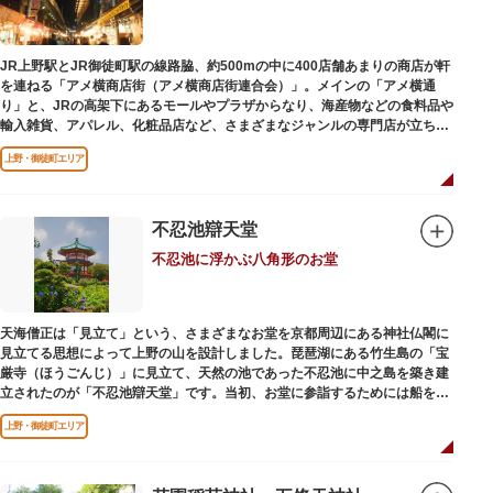
かさと懐かしさを併せ持つレトロなアトラクションや雰囲気で人気のスポッ
トとなっています。幼児（0歳～4歳）は入園とのりもの料が無料で、年齢や
身長制限の無いアトラクションもあり、子どもの遊園地デビューにもぴった
JR上野駅とJR御徒町駅の線路脇、約500mの中に400店舗あまりの商店が軒
りです。
を連ねる「アメ横商店街（アメ横商店街連合会）」。メインの「アメ横通
り」と、JRの高架下にあるモールやプラザからなり、海産物などの食料品や
輸入雑貨、アパレル、化粧品店など、さまざまなジャンルの専門店が立ち並
んでいます。活気ある呼び込みが飛び交うなかで、店員さんとの会話も楽し
上野・御徒町エリア
みながら目玉商品や特価品を探せるのが魅力のひとつ。年末の叩き売りは風
物詩にもなっています。
アメ横のはじまりは、物資が底をついた第二次世界大戦後にできた闇市。多
不忍池辯天堂
くの闇市が的屋の仕切りであったのに対して、アメ横は満州からの復員兵が
不忍池に浮かぶ八角形のお堂
共同体となり連合会を結成。出店を統制し、商店街が形成されました。
当時、JR上野駅のすぐ南に発生した闇市は、飴を販売する屋台があったこと
から「アメヤ横丁（飴屋通り）」と呼ばれるように。反対側のJR御徒町付近
天海僧正は「見立て」という、さまざまなお堂を京都周辺にある神社仏閣に
には、アメリカ進駐軍の放出物資を販売する店ができたので「アメリカ横丁
見立てる思想によって上野の山を設計しました。琵琶湖にある竹生島の「宝
（アメリカ通り）」と呼ばれるようになりました。この2つのエリアが統合
厳寺（ほうごんじ）」に見立て、天然の池であった不忍池に中之島を築き建
され、今の「アメ横」になったと言われています。
立されたのが「不忍池辯天堂」です。当初、お堂に参詣するためには船を使
用していましたが、参詣者が増えたことから橋がかけられました。不忍池の
上野・御徒町エリア
どこからでも参拝できるように、八角形の建物になったと言われ、7月から8
月にかけては、不忍池の蓮が咲き、極楽浄土を連想させる光景が広がりま
す。