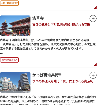
前のみ開花するので、シーズン中は多くの観光客が朝早くから池を訪れま
上野・御徒町エリア
す。綺麗な蓮の花を近くから観察できるデッキを散歩しながら朝の不忍池を
楽しむのがおすすめです。
「ボート池」ではスワンボートやオール式のボートのレンタルが可能。水上
から池を眺めれば、新しい発見ができるかもしれません。また、「鵜の池」
浅草寺
にはマガモ・オナガガモなどたくさんの鴨や渡り鳥が訪れます。大都会の中
古寺の風格と下町風情が受け継がれる寺院
でバードウォッチングができる珍しいスポットです。
ファミリーで、カップルで、または一人でゆったりと、思い思いの時間をお
過ごしください。
浅草寺（金龍山浅草寺）は、628年に創建された都内最古とされる寺院。
「浅草観音」として庶民の信仰を集め、江戸文化発展の中心地に。今では東
京を代表する観光名所として国内外から多くの人が訪れています。
浅草の象徴とも言える「雷門（風雷神門）」は、高さ3.9mの大提灯と風神雷
浅草中央部エリア
神像が安置された浅草寺の総門。本堂前には2体の仁王尊像が並ぶ山門「宝
蔵門」が建ち、参拝客を堂々と迎えてくれます。本堂前には、邪気を払うご
利益があるといわれる常香炉（じょうこうろ）が鎮座。参拝前に煙を浴びて
身を清めましょう。「観音堂」とも呼ばれる本堂にはご本尊の聖観世音菩薩
かっぱ橋道具街®
が祀られており、毎日定時に法要が執り行われています。
プロの料理人も通う「食」にまつわる商店街
境内の歴史ある建造物も必見です。ひと際目立つ五重塔、国指定重要文化財
の二天門、浅草名所七福神のひとつ・大黒天が祀られた影向堂（ようごうど
う）など、悠久の時に思いを馳せて見学をお楽しみください。
浅草と上野の中間にある「かっぱ橋道具街」は、食の専門店が集まる南北約
日没後はライトアップされ、朱塗りの建物がより一層鮮やかに浮かび上がり
800mの商店街。大正の初めに、現在の商店街を流れていた新堀川の両岸に
ます。昼間は約90店舗が軒を連ねる仲見世のお店も閉まり、シャッターに描