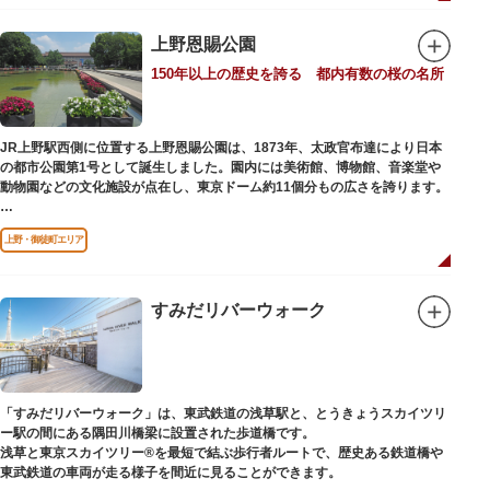
「旧寛永寺五重塔」や藤堂高虎が建て1878（明治11）年に再建された
「閑々亭」などの歴史的建造物も見どころです。
上野恩賜公園
一方「西園」は、蓮の名所としても知られる風光明媚な「不忍池」のほとり
150年以上の歴史を誇る 都内有数の桜の名所
に位置する区域。キリンやサイなどの人気動物をはじめ、アイアイや“動か
ない鳥”として話題のハシビロコウなどユニークな種も見られます。
子ども動物園「すてっぷ」では、小動物を間近で観察することを通じて、命
の大切さや生きものの魅力が学べる体験プログラムが実施されています。
JR上野駅西側に位置する上野恩賜公園は、1873年、太政官布達により日本
の都市公園第1号として誕生しました。園内には美術館、博物館、音楽堂や
歩き疲れたり、お腹が空いてきたら、園内にいくつかあるフードショップで
動物園などの文化施設が点在し、東京ドーム約11個分もの広さを誇ります。
休憩しましょう。それぞれのお店で、動物たちをモチーフにした可愛いフー
ドやスイーツが食べられます。オリジナルグッズを取り扱うギフトショップ
ソメイヨシノやヤマザクラなど約1,200本の桜が植えられた園内は、桜の名
も必見です。
上野・御徒町エリア
所としても有名。シーズンにはライトアップされた夜桜が一層風情を添え、
例年延べ330万人近い人出となります。不忍池（しのばずのいけ）は江戸時
代より浮世絵に描かれたほどのハスの名所。たくさんの鴨や渡り鳥が訪れる
ので、バードウォッチングを楽しむ人の姿も見られるスポットです。
すみだリバーウォーク
美術館や博物館で国内外の芸術作品や文化・自然科学に触れたり、歴史の薫
りを感じながら史跡巡りを楽しんではいかがでしょうか。1日では見てまわ
りきれないほどの魅力にあふれた公園です。
「すみだリバーウォーク」は、東武鉄道の浅草駅と、とうきょうスカイツリ
ー駅の間にある隅田川橋梁に設置された歩道橋です。
浅草と東京スカイツリー®を最短で結ぶ歩行者ルートで、歴史ある鉄道橋や
東武鉄道の車両が走る様子を間近に見ることができます。