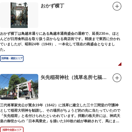
別館の1階には、小企画展などの開催もできる上野の森美術館ギャラリー、
おかず横丁
そして、3階には上野の森アートスクールが設置され、初心者から熟練者を
対象とした油彩・アクリル、水彩、日本画のクラスや、週末に受講できる単
発講座などを開催しています。
おかず横丁は鳥越本通りにある鳥越本通商盛会の通称で、延長230ｍ、ほと
んどが日用食料品を取り扱う店からなる商店街です。戦後まで東西に分かれ
ていましたが、昭和24年（1949）、一本化して現在の商盛会となりまし
た。
浅草橋・蔵前エリア
矢先稲荷神社（浅草名所七福神 福禄寿）
三代将軍家光公が寛永19年（1642）に浅草に建立した三十三間堂の守護神
として稲荷大明神を勧請し、その場所がちょうど的の先に当たっていたので
「矢先稲荷」と名付けられたといわれています。拝殿の格天井には、神武天
皇の御世からの「日本馬乗史」を描いた100枚の絵が奉納されて、馬にまつ
わる歴史が一目瞭然に理解できます。
浅草中央部エリア