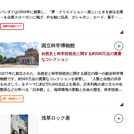
バンダイは1950年に創業し、「夢・クリエイション～楽しいときを創る企業
～を企業スローガンに掲げ、IPを軸に玩具、ガシャポン、カード、菓子・食
品・食玩、アパレル、日用雑貨など、お客さまの身近で楽しんでいただける
浅草中央部エリア
エンターテインメントをお届けしています。
国立科学博物館
自然史と科学技術史に関する約500万点の貴重
なコレクション
1877年に創立された、自然史と科学技術史に関する国立の唯一の総合科学博
物館です。約500万点の貴重なコレクションを保管し、「人類と自然の共存
をめざして」をテーマに約2万5,000点以上を展示。日本列島の成り立ちや生
態系などが学べる「日本館」と、地球環境の変動と生命の歴史、科学技術の
進歩などが学べる「地球館」の2つの常設展示をメインに、特別展・企画展
上野・御徒町エリア
などから構成されています。
2005年「愛・地球博」の長久手日本館で人気を博した「地球の部屋」を移設
した、「シアター36○」も見どころのひとつ。直径12.8m（実際の地球の
100万分の1の大きさ）のドームの内側すべてがスクリーンになっている世界
浅草ロック座
初のシアターで、月ごとに変わるオリジナル映像を上映しています。
楽しみながら学習できるイベント企画や、恐竜をはじめとした様々な実物標
本、子ども向けのコーナーもあり、お子様連れでも楽しめる博物館です。