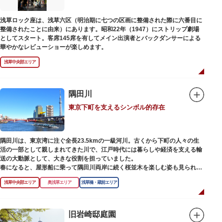
また、国立科学博物館では、日本およびアジアにおける科学系博物館の中核
浅草ロック座は、浅草六区（明治期に七つの区画に整備された際に六番目に
施設として、調査研究、標本資料の収集・保管・活用、展示・学習支援を推
整備されたことに由来）にあります。昭和22年（1947）にストリップ劇場
進。これらの活動を上野の本館、白金台の附属自然教育園、茨城県つくば市
としてスタート。客席145席を有してメイン出演者とバックダンサーによる
の実験植物園や筑波研究施設（非公開）で展開しています。
華やかなレビューショーが楽しめます。
浅草中央部エリア
隅田川
東京下町を支えるシンボル的存在
隅田川は、東京湾に注ぐ全長23.5kmの一級河川。古くから下町の人々の生
活の一部として親しまれてきた川で、江戸時代には暮らしや経済を支える輸
送の大動脈として、大きな役割を担っていました。
春になると、屋形船に乗って隅田川両岸に続く桜並木を楽しむ姿も見られ、
東京スカイツリーとのコラボレーションも、まさに絵になる光景です。ま
浅草中央部エリア
奥浅草エリア
浅草橋・蔵前エリア
た、毎年7月の最終土曜日に開催される「隅田川花火大会」は、東京の夏の
風物詩になっており、こちらも多くの見物客でにぎわいます。
川沿いには「隅田川テラス」と呼ばれる遊歩道も整備されています。心地よ
旧岩崎邸庭園
い風に吹かれながら、緑化が施された遊歩道で散歩やジョギングを楽しんだ