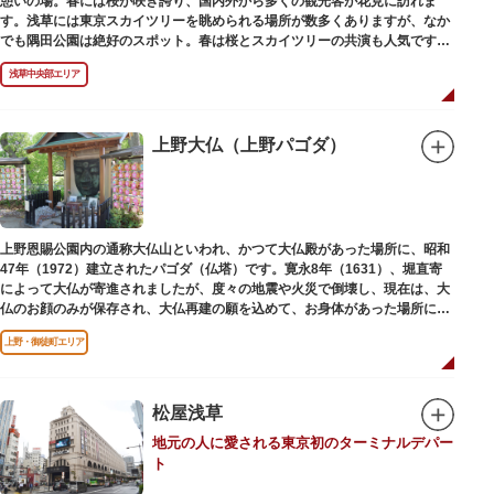
憩いの場。春には桜が咲き誇り、国内外から多くの観光客が花見に訪れま
す。浅草には東京スカイツリーを眺められる場所が数多くありますが、なか
でも隅田公園は絶好のスポット。春は桜とスカイツリーの共演も人気です。
川沿いにある「隅田公園オープンカフェ」は、店舗の一部を屋外にした開放
浅草中央部エリア
的なカフェ・レストラン。綺麗な景色を眺めながら、コーヒー片手にのんび
りと過ごしても良いですね。また、クジラの滑り台が目印の「遊具広場」は
ブランコやアスレチックなどの遊具が設置された広場。子どもも思いっきり
身体を動かせます。
上野大仏（上野パゴダ）
隅田川橋梁に設置された全長約160mの「すみだリバーウォーク」は、東京
スカイツリーまでの最短距離ルートのひとつ。歩道橋の途中にあるガラス床
から隅田川を見下ろしたり、すぐ横を走る電車の迫力を楽しんだり、隅田川
散策にいかがでしょうか。
上野恩賜公園内の通称大仏山といわれ、かつて大仏殿があった場所に、昭和
47年（1972）建立されたパゴダ（仏塔）です。寛永8年（1631）、堀直寄
によって大仏が寄進されましたが、度々の地震や火災で倒壊し、現在は、大
仏のお顔のみが保存され、大仏再建の願を込めて、お身体があった場所にパ
ゴダが建てられました。
上野・御徒町エリア
松屋浅草
地元の人に愛される東京初のターミナルデパー
ト