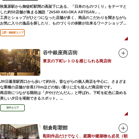
（はっぴべんざいてん）」。9月に行われる「巳成金（みなるかね）大祭」
秋葉原駅から御徒町駅間の高架下にある、「日本のものづくり」をテーマと
で目にすることができます。
した約50店舗が集まる施設「2k540 AKI-OKA ARTISAN」。
不忍池辯天堂には、豊臣秀吉公が大切にしていたという伝説のある、谷中七
工房とショップがひとつになった店舗が多く、商品のこだわりを聞きながら
福神とは別の「大黒天」も祀られています。
お気に入りの逸品を探したり、ものづくりの体験が出来るワークショップに
参加して自分だけのオリジナル商品を作ったり、クリエイターと直接コミュ
上野・御徒町エリア
ニケーションをとりながらのショッピングが楽しめます。飲食店もあるので
ランチやカフェ利用もおすすめ。
ここでしか買えない商品や一点物を扱うブランドなど、大量生産の製品には
ないぬくもりと、新しいデザインの商品に出会うことができます。
谷中銀座商店街
東京の下町レトロを感じられる商店街
名前の由来は、東京駅から2k540m付近にあることから「2k540」、秋葉原
駅（AKIHABARA）と御徒町駅（OKACHIMACHI）の間にあるという造語
「AKI-OKA」、フランス語で「職人」を意味する「ARTISAN」を組み合わ
せたもの。
JR日暮里駅西口から歩いて約5分。昔ながらの個人商店を中心に、さまざま
施設周辺は、江戸の文化を伝える伝統工芸職人の街だったという背景もあ
な業種の店舗が全長170mほどの短い通りに立ち並んだ商店街です。
り、現在もジュエリーや皮製品を扱うお店が多く、高いセンスとクオリティ
商店街につながる階段は「夕やけだんだん」と呼ばれ、下町を紅色に染める
をもった店舗が集結しています。
美しい夕日を堪能できるスポット。
谷中エリア
谷中銀座商店街は1945年頃に自然発生的に生まれ、現在の近隣型商店街へと
発展。昭和の懐かしい商店街の景観を見ることができます。東京の下町レト
ロを感じられるスポットとして、近隣住民だけではなく、国内外から多くの
観光客が訪れ、買い物や散策を楽しんでいます。
朝倉彫塑館
彫刻作品だけでなく、庭園や建築物も必見（朝