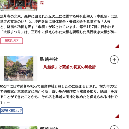
院
浅草寺の北東、森林に囲まれた丘の上に位置する待乳山聖天（本龍院）は浅
草寺の支院のひとつ。境内各所に身体健全・夫婦和合を意味する「大根」
と、財福の功徳を表す「巾着」が印されています。毎年1月7日に行われる
「大根まつり」は、正月中に供えられた大根を調理した風呂吹き大根が御神
酒とともに参拝者に振る舞われるイベント。聖天様のお下がりの大根をいた
奥浅草エリア
だくことで、心身健康のご利益があるそうです。
毎朝本堂で執り行われている「浴油祈祷（よくゆきとう）」は、聖天様を供
養する最高の祈祷法。心願成就の力があると考えられており、依頼すると7
鳥越神社
日間毎朝祈祷していただけます。また、浅草名所七福神のひとつとしても知
「鳥越祭」は蔵前の初夏の風物詩
られ、毘沙門天が祀られています。
651年に日本武尊を祀って白鳥神社と称したのに始まるとされ、前九年の役
で源義家が東国鎮定に向かう折、白い鳥が飛び立ち浅瀬を知り、隅田川を渡
ることができたことから、その名を鳥越大明神と改めたと伝えられる神社で
す。
江戸時代までは三社の神社から成り、約2万坪の広大な敷地を所領していま
浅草橋・蔵前エリア
したが、天領からの米を収蔵する蔵や、大名屋敷などを建てるために没収さ
れ、現在の鳥越神社が残りました。
毎年6月上旬に行われる鳥越祭では、都内最大級を誇る千貫神輿（約4トン）
が氏子町内を渡御し、夜の宮入道中では、提灯に照らされた神輿が荘厳かつ