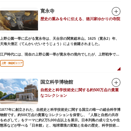
氏の功績を顕彰した記念碑など見どころも多数。月毎に趣向を凝らした御朱
印は、うっとりするほど美しいデザインで人気を博しています。
寛永寺
歴史の重みを今に伝える、徳川家ゆかりの寺院
江戸後期には、学問の神様である菅原道真公も回向院より遷され、境内にあ
る末社を含めて15柱もの神様が祀られています。俳優の渥美清が願をかけた
神社としても知られ、映画「男はつらいよ」で寅さんが首にかけているお守
りは、ここ小野照崎神社のものです。
上野公園一帯に広がる寛永寺は、天台宗の関東総本山。1625（寛永2）年、
天海大僧正（てんかいだいそうじょう）により創建されました。
江戸時代には、現在の上野公園一帯が寛永寺の境内でしたが、上野戦争でそ
の多くを焼失。現在は根本中堂をはじめ開山堂（両大師）、不忍池辯天堂、
上野・御徒町エリア
上野大仏（パゴダ）、輪王殿などの建造物が上野公園とその周辺に点在して
います。戦火を免れた輪王寺門跡御本坊表門、徳川将軍霊廟勅額門など重要
文化財も多く有し、歴史の重みを今に伝える寺院です。
清水観音堂の舞台前に復元された「月の松」は、浮世絵師歌川広重の「名所
国立科学博物館
江戸百景」にも描かれていることで有名。丸い形の松から不忍池辯天堂を見
自然史と科学技術史に関する約500万点の貴重
下ろす風流な景観は、絶好のフォトスポットとなっています。
なコレクション
東叡山（とうえいざん）という山号は、東の「比叡山延暦寺」を意味してお
り、比叡山や京都の有名寺院になぞらえて上野の山に数多くの堂舎が建立さ
1877年に創立された、自然史と科学技術史に関する国立の唯一の総合科学博
れました。本尊は薬師瑠璃光如来（やくしるりこうにょらい）で、伝教大師
物館です。約500万点の貴重なコレクションを保管し、「人類と自然の共存
最澄が自ら彫ったと伝えられる秘仏です。徳川歴代将軍の祈祷寺と菩提寺を
をめざして」をテーマに約2万5,000点以上を展示。日本列島の成り立ちや生
兼ね、御霊廟には6名の将軍が埋葬されています。
態系などが学べる「日本館」と、地球環境の変動と生命の歴史、科学技術の
進歩などが学べる「地球館」の2つの常設展示をメインに、特別展・企画展