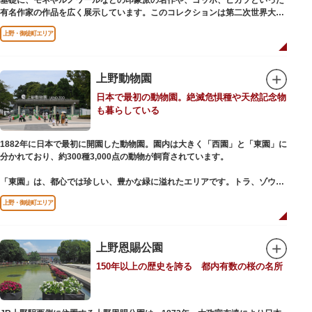
基礎に、モネやルノワールなどの印象派の名作や、ゴッホ、ピカソといった
有名作家の作品を広く展示しています。このコレクションは第二次世界大戦
中にフランス政府に接収され、戦後に専用の美術館を創設することを条件に
上野・御徒町エリア
日本へ寄贈返還されました。
本館の設計は、フランスで活躍した近代建築の巨匠ル・コルビュジエによる
もの。「ル・コルビュジエの建築作品－近代建築運動への顕著な貢献－」の
上野動物園
構成資産の一つとして東京初の世界文化遺産に登録されています。前庭にも
日本で最初の動物園。絶滅危惧種や天然記念物
ロダンの彫刻が展示されており、散策しながら美術鑑賞を楽しめるのも魅力
も暮らしている
のひとつ。 ボランティア・スタッフと一緒に鑑賞する「美術トーク」や、解
説を聞きながら本館や前庭を一緒に歩く「建築ツアー」など、初めての来館
でも気軽に楽しめるプログラムも用意されています。
1882年に日本で最初に開園した動物園。園内は大きく「西園」と「東園」に
分かれており、約300種3,000点の動物が飼育されています。
「東園」は、都心では珍しい、豊かな緑に溢れたエリアです。トラ、ゾウな
どが住む森エリアや、ホッキョクグマやアザラシが住む海エリアでは、水浴
上野・御徒町エリア
びなど迫力あるシーンが目撃できることもあります。国指定重要文化財の
「旧寛永寺五重塔」や藤堂高虎が建て1878（明治11）年に再建された
「閑々亭」などの歴史的建造物も見どころです。
上野恩賜公園
一方「西園」は、蓮の名所としても知られる風光明媚な「不忍池」のほとり
150年以上の歴史を誇る 都内有数の桜の名所
に位置する区域。キリンやサイなどの人気動物をはじめ、アイアイや“動か
ない鳥”として話題のハシビロコウなどユニークな種も見られます。
子ども動物園「すてっぷ」では、小動物を間近で観察することを通じて、命
の大切さや生きものの魅力が学べる体験プログラムが実施されています。