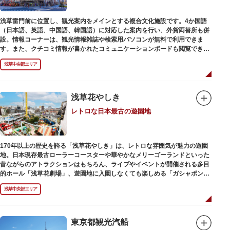
浅草雷門前に位置し、観光案内をメインとする複合文化施設です。4か国語
（日本語、英語、中国語、韓国語）に対応した案内を行い、外貨両替所も併
設。情報コーナーは、観光情報雑誌や検索用パソコンが無料で利用できま
す。また、クチコミ情報が書かれたコミュニケーションボードも閲覧できる
ので、とっておきの旅のヒントを得られるかも。多目的スペースでは、映像
浅草中央部エリア
を活用し台東区のみどころやイベント、歴史、文化を紹介。通常、イスが配
備されているので休憩場所としても利用できます。
ここを訪れたなら、8階の展望テラスも必見です。雷門から浅草寺へと続く
仲見世や、隅田川や東京スカイツリーも一望できるビュースポットとなって
浅草花やしき
います。
レトロな日本最古の遊園地
浅草の街並みに溶け込む平屋を重ねたようなおしゃれな外観は、日本を代表
する建築家・隈研吾氏によるデザイン。木の温もりあふれる空間は、初めて
日本を訪れる海外ツーリストにも優しい印象を与えています。
170年以上の歴史を誇る「浅草花やしき」は、レトロな雰囲気が魅力の遊園
地。日本現存最古ローラーコースターや華やかなメリーゴーランドといった
昔ながらのアトラクションはもちろん、ライブやイベントが開催される多目
的ホール「浅草花劇場」、遊園地に入園しなくても楽しめる「ガシャポンの
デパート浅草花やしき店」も併設され、さまざまな娯楽を楽しめる浅草の
浅草中央部エリア
「遊びの場」として親しまれています。
浅草花やしきは、江戸時代末期の1853年に造園師・森田六三郎により、牡丹
と菊細工を主とした花園（かえん）として誕生しました。明治時代に入ると
東京都観光汽船
遊戯施設が置かれ、珍鳥や猛獣、見世物の展示などでも評判に。全国有数の