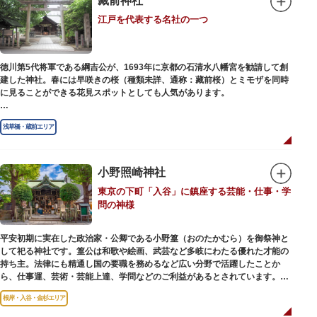
藏前神社
幻想的な光景をつくりだします。例年、数十万人の人出があり、多くの観客
江戸を代表する名社の一つ
で賑わう蔵前の初夏の風物詩になっています。
社務所では、社紋の七曜紋と月星紋がデザインされた御朱印帳の販売や、鳥
越祭の開催期間中は限定御朱印も頒布されます。
徳川第5代将軍である綱吉公が、1693年に京都の石清水八幡宮を勧請して創
建した神社。春には早咲きの桜（種類未詳、通称：藏前桜）とミモザを同時
に見ることができる花見スポットとしても人気があります。
江戸時代には勧進大相撲の開催地としても知られ、3大強豪力士の谷風、小
浅草橋・蔵前エリア
野川、雷電などの名力士による幾多の名勝負が繰り広げられ大いに賑わいを
見せました。また、御神輿は昭和の名工・志布景彩（しふけいさい）による
もので、その華麗さから御神輿として初めて意匠登録されています。
小野照崎神社
創建当初の社号は「石清水八幡宮」でしたが、1951年に「藏前神社」へと改
東京の下町「入谷」に鎮座する芸能・仕事・学
称しました。江戸城鬼門除の守護神ならびに徳川将軍家祈願所の一社として
問の神様
尊崇され、社地は200石の朱印地を賜り、江戸を代表する名社のひとつに数
えられています。赤穂義士討ち入りの成功祈願や、落語の演目にある「元
犬」ゆかりの神社としても知られるパワースポットです。
平安初期に実在した政治家・公卿である小野篁（おのたかむら）を御祭神と
して祀る神社です。篁公は和歌や絵画、武芸など多岐にわたる優れた才能の
持ち主。法律にも精通し国の要職を務めるなど広い分野で活躍したことか
ら、仕事運、芸術・芸能上達、学問などのご利益があるとされています。
根岸・入谷・金杉エリア
境内には、国の重要有形民俗文化財であるミニチュアの富士山「富士塚」
や、日本三大に数えられる「庚申塚」、昭和を代表する囲碁棋士・藤沢秀行