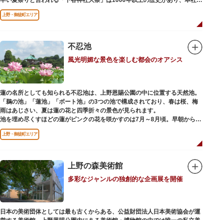
輿の渡御を行う「本祭り」と、町会神輿の渡御だけの「陰祭り」が隔年に行
上野・御徒町エリア
われています。
本殿には、日本を代表する画家 横山大観による「龍」の天井絵が掲げられて
おり、その壮大な美しさは見る者を圧倒します。俳句の大家・正岡子規の
「句碑」や、初代・三笑亭可楽の寄席が境内で初めて開かれたという「寄席
不忍池
発祥之地」の石碑などの見どころも。
風光明媚な景色を楽しむ都会のオアシス
オリジナルの朱印帳の販売や、月や日によって限定の御朱印頒布も行ってい
ます。
蓮の名所としても知られる不忍池は、上野恩賜公園の中に位置する天然池。
「鵜の池」「蓮池」「ボート池」の3つの池で構成されており、春は桜、梅
雨はあじさい、夏は蓮の花と四季折々の景色が見られます。
池を埋め尽くすほどの蓮がピンクの花を咲かすのは7月～8月頃。早朝から午
前のみ開花するので、シーズン中は多くの観光客が朝早くから池を訪れま
上野・御徒町エリア
す。綺麗な蓮の花を近くから観察できるデッキを散歩しながら朝の不忍池を
楽しむのがおすすめです。
「ボート池」ではスワンボートやオール式のボートのレンタルが可能。水上
から池を眺めれば、新しい発見ができるかもしれません。また、「鵜の池」
上野の森美術館
にはマガモ・オナガガモなどたくさんの鴨や渡り鳥が訪れます。大都会の中
多彩なジャンルの独創的な企画展を開催
でバードウォッチングができる珍しいスポットです。
ファミリーで、カップルで、または一人でゆったりと、思い思いの時間をお
過ごしください。
日本の美術団体としては最も古くからある、公益財団法人日本美術協会が運