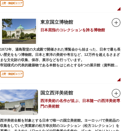
上野・御徒町エリア
などから構成されています。
2005年「愛・地球博」の長久手日本館で人気を博した「地球の部屋」を移設
した、「シアター36○」も見どころのひとつ。直径12.8m（実際の地球の
100万分の1の大きさ）のドームの内側すべてがスクリーンになっている世界
東京国立博物館
初のシアターで、月ごとに変わるオリジナル映像を上映しています。
日本屈指のコレクションを誇る博物館
楽しみながら学習できるイベント企画や、恐竜をはじめとした様々な実物標
本、子ども向けのコーナーもあり、お子様連れでも楽しめる博物館です。
また、国立科学博物館では、日本およびアジアにおける科学系博物館の中核
1872年、湯島聖堂の大成殿で開催された博覧会から始まった、日本で最も長
施設として、調査研究、標本資料の収集・保管・活用、展示・学習支援を推
い歴史をもつ博物館。日本と東洋の美術や考古など、12万件を超えるさまざ
進。これらの活動を上野の本館、白金台の附属自然教育園、茨城県つくば市
まな文化財の収集、保存、展示などを行っています。
の実験植物園や筑波研究施設（非公開）で展開しています。
帝冠様式の代表的建築物である本館をはじめとする6つの展示館（資料館）
からなり、89件の国宝を所蔵。常に貴重な文化財を公開し、講座や講演会、
上野・御徒町エリア
ワークショップなどを実施しています。国宝や重要文化財などの名品をたど
りながら、真の美術史を堪能し価値あるひと時を過ごしてみてはいかがでし
ょうか。
国立西洋美術館
吹き抜けのエントランスに大理石の大階段がある本館では、壁時計やステン
西洋美術の名作が並ぶ、日本随一の西洋美術専
ドグラスなど格調高い内部装飾にも注目してみてください。初めて来館する
門の美術館
方や時間が限られている方などに向け提案されたコース（日本美術入門／た
てものめぐり／仏像大好き）を参考にめぐるのも良いでしょう。
西洋美術全般を対象とする日本で唯一の国立美術館。ヨーロッパで美術品の
敷地内にはレストランやミュージアムショップのほか緑豊かな庭園も。季節
収集をしていた実業家の松方幸次郎のコレクション（松方コレクション）を
ごとの彩りを感じながらゆったりと散策するのもおすすめです。