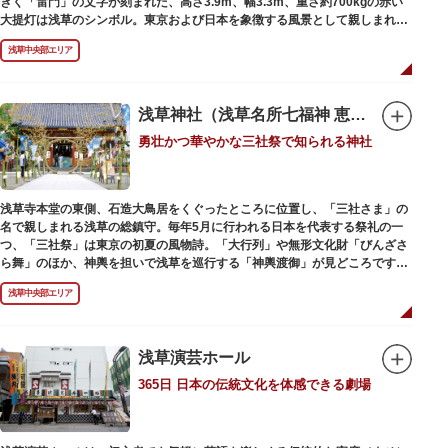
きく「雷門」の文字が刻まれた、高さ3.9m、幅3.3m、重さ約700kgの赤い
大提灯は浅草のシンボル。東京および日本を象徴する風景として親しまれ、
フォトスポットとしても国内外の観光客を魅了し続けています。
浅草中央部エリア
提灯の底部に施された見事な龍の彫刻や、門の北側（風神雷神の背後）に安
置されている浅草寺の護法善神「天龍像」と「金龍像」も見どころ。正式名
称の「風雷神門」は、門の左右に立つ2体の彫像、風神像と雷神像に由来し
ます。日没から23時頃までは雷門や浅草寺がライトアップされ、昼間とは違
浅草神社（浅草名所七福神 恵比須）
った荘厳な雰囲気に包まれます。
勇壮かつ華やかな三社祭で知られる神社
何度も焼失と再建を繰り返し、現在の雷門は1960年に松下電器産業（現パナ
ソニック）の松下幸之助氏の寄進により再建されたものです。
浅草寺本堂の東側、石造大鳥居をくぐったところに位置し、「三社さま」の
名で親しまれる浅草の総鎮守。毎年5月に行われる日本を代表する祭礼の一
つ、「三社祭」は東京の初夏の風物詩。「大行列」や無形文化財「びんざさ
ら舞」のほか、神輿を担いで浅草を巡行する「神輿渡御」が見どころです。
町を練り歩く担ぎ手たちの威勢良い掛け声が響き渡り、浅草の町がまつり一
浅草中央部エリア
色に染まります。
6月の「夏越し（なごし）の大祓」では、茅草で作られた輪の中（茅の輪）
が設置されます。それを八の字に三回通って穢れを祓うことで疫病や災厄か
ら逃れ、福徳があると伝えられる行事です。
浅草演芸ホール
365日 日本の伝統文化を体感できる劇場
本殿には浅草寺のご本尊である聖観世音菩薩像を見つけた漁師の兄弟ととも
に、尊像として奉安した郷土の文化人、土師真中知（はじのなかとも）の3
人が祀られています。江戸時代に徳川家光が寄進した社殿は本殿・幣殿と拝
殿の間が渡り廊下で繋がる建築様式。国の重要文化財に指定されています。