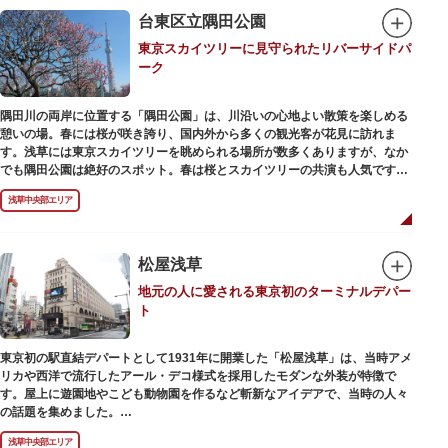
在の門は1964年にホテルニューオオタニ創始者・大谷米太郎の寄進により本
台東区立隅田公園
瓦葺きで再建された（2007年チタン瓦に葺き替え）楼門です。上層部には仏
東京スカイツリーに見守られたリバーサイドパ
教の経典である『元版⼀切経（げんばんいっさいきょう）』や寺宝が収蔵さ
ーク
れています。
隅田川の両岸に位置する「隅田公園」は、川沿いの心地よい散策を楽しめる
憩いの場。春には桜が咲き誇り、国内外から多くの観光客が花見に訪れま
す。浅草には東京スカイツリーを眺められる場所が数多くありますが、なか
でも隅田公園は絶好のスポット。春は桜とスカイツリーの共演も人気です。
川沿いにある「隅田公園オープンカフェ」は、店舗の一部を屋外にした開放
浅草中央部エリア
的なカフェ・レストラン。綺麗な景色を眺めながら、コーヒー片手にのんび
りと過ごしても良いですね。また、クジラの滑り台が目印の「遊具広場」は
ブランコやアスレチックなどの遊具が設置された広場。子どもも思いっきり
身体を動かせます。
松屋浅草
地元の人に愛される東京初のターミナルデパー
隅田川橋梁に設置された全長約160mの「すみだリバーウォーク」は、東京
ト
スカイツリーまでの最短距離ルートのひとつ。歩道橋の途中にあるガラス床
から隅田川を見下ろしたり、すぐ横を走る電車の迫力を楽しんだり、隅田川
散策にいかがでしょうか。
東京初の駅直結デパートとして1931年に開業した「松屋浅草」は、当時アメ
リカや西洋で流行したアール・デコ様式を採用したモダンな外装が特徴で
す。屋上に遊園地やこども動物園を作るなど斬新なアイデアで、当時の人々
の話題を集めました。
現在は、B1階から地上3階までが松屋浅草の売り場。2012年のリニューアル
浅草中央部エリア