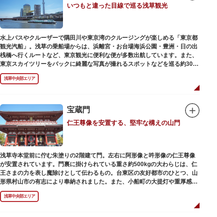
いつもと違った目線で巡る浅草観光
動物園としても知られるようになりました。戦後は遊園地として再開し、温
かさと懐かしさを併せ持つレトロなアトラクションや雰囲気で人気のスポッ
トとなっています。幼児（0歳～4歳）は入園とのりもの料が無料で、年齢や
身長制限の無いアトラクションもあり、子どもの遊園地デビューにもぴった
水上バスやクルーザーで隅田川や東京湾のクルージングが楽しめる「東京都
りです。
観光汽船」。浅草の乗船場からは、浜離宮・お台場海浜公園・豊洲・日の出
桟橋へ行くルートなど、東京観光に便利な便が多数出航しています。また、
東京スカイツリーをバックに綺麗な写真が撮れるスポットなどを巡る約30分
の「浅草周遊コース」も。初日の出やお花見、隅田川花火大会、クリスマス
浅草中央部エリア
などのイベント時は、いつもと違う目線から東京の景色を堪能できるイベン
トクルーズも企画されています。
漫画・アニメ界の巨匠、松本零士氏が宇宙船をイメージしてデザインした船
や、約300人が乗船可能なアメリカンな大型船など多種多様な船体も魅力。
宝蔵門
目的や人数にあわせてコースや時間帯を選べるチャータークルーズも行われ
仁王尊像を安置する、堅牢な構えの山門
ています。
浅草寺本堂前に佇む朱塗りの2階建て門。左右に阿形像と吽形像の仁王尊像
が安置されています。門裏に掛けられている重さ約500kgの大わらじは、仁
王さまの力を表し魔除けとして伝わるもの。台東区の友好都市のひとつ、山
形県村山市の有志により奉納されました。また、小船町の大提灯や重厚感あ
ふれる吊灯篭も存在感を放ち、参拝客を迎えてくれます。
浅草中央部エリア
宝蔵門は、平安時代、武蔵守に任命された平公雅（たいらのきみまさ）によ
り、祈願成就の御礼として942年に建立されました。数度の火災を経て、現