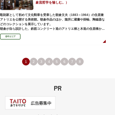
倉流哲学を愉しむ。）
彫刻家として初めて文化勲章を受章した朝倉文夫（1883～1964）の住居兼
アトリエを公開する美術館。朝倉作品のほか、随所に蔵書や掛軸、陶磁器な
どのコレクションを展示しています。
朝倉が自ら設計した、鉄筋コンクリート造のアトリエ棟と木造の住居棟から
なる建物は、異なる素材が違和感なく調和しています。広く門戸を開放し弟
谷中エリア
子を育成した「朝倉彫塑塾」の教育の場としても使われました。巨石と樹木
が濃密な空間を作り出す「五典の池」を中心とした中庭、日本における屋上
緑化の先駆けともいえる屋上庭園など、朝倉独自の美学や哲学、教育論も、
この建物に色濃く反映されています。
彫刻作品や芸術品を鑑賞する美術館という側面だけでなく、庭園や建築の価
値も感じられる施設です。朝倉の芸術思想の特質である自然観を表す庭園
1
2
3
4
5
6
7
8
は、その芸術上・観賞上の価値が評価され、敷地全体が「旧朝倉文夫氏庭
園」として国の名勝に指定されています。
PR