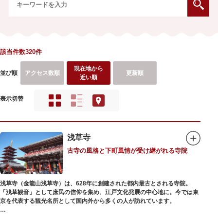
該当件数320件
現在地から
並び順
アクセス数順
更新順
近い順
表示切替
浅草寺
古寺の風格と下町風情が受け継がれる寺院
浅草寺（金龍山浅草寺）は、628年に創建された都内最古とされる寺院。
「浅草観音」として庶民の信仰を集め、江戸文化発展の中心地に。今では東
京を代表する観光名所として国内外から多くの人が訪れています。