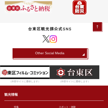
台東区観光課公式SNS
Other Social Media
（外部サイトに遷移します）
（外部サイトに遷移します）
観光情報
特集
スポット・体験