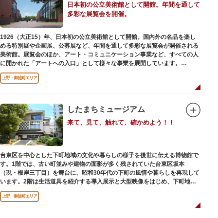
日本初の公立美術館として開館。年間を通して
多彩な展覧会を開催。
1926（大正15）年、日本初の公立美術館として開館。国内外の名品を楽し
める特別展や企画展、公募展など、年間を通して多彩な展覧会が開催される
美術館。展覧会のほか、アート・コミュニケーション事業など、すべての人
に開かれた「アートへの入口」として様々な事業を展開しています。
上野・御徒町エリア
レストランやミュージアムショップも充実。開放的なガラス張りのレストラ
ンからは、美術館のプロムナードや四季折々の公園の景色を眺めることがで
きます。入館は無料で、レストランやミュージアムショップのみの利用も可
能です（観覧料は展覧会によって異なります。展覧会のスケジュールや観覧
したまちミュージアム
料等の詳細は公式サイトをご確認ください）。
来て、見て、触れて、確かめよう！！
専門のスタッフに子供を預け、ゆっくりと展覧会鑑賞を楽しめる託児サービ
ス「パパママデー（事前予約制）」や、個室スペースのある授乳室、ミルク
用のお湯のサービスもあるのでファミリーにもおすすめです。
台東区を中心とした下町地域の文化や暮らしの様子を後世に伝える博物館で
レンガ色のタイル張りの建物は、日本のモダニズム建築の巨匠・前川國男の
す。1階では、古い町並みや建物の面影が多く残されていた台東区坂本
設計。
（現・根岸三丁目）を舞台に、昭和30年代の下町の風情や暮らしを再現して
屋外には彫刻等の立体作品も展示されています。
います。2階は生活道具を紹介する導入展示と大型映像をはじめ、下町地域
の歴史や出来事をたどることのできる資料を展示しています。また3階には
上野・御徒町エリア
企画展示室と、道具や玩具を体験し、調べることができるしたまち情報コー
ナーがあります。