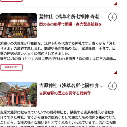
で建設当時のシンボル・大時計も復活し、昭和の面影を残す百貨店は今でも
人々に親しまれています。地上1階は 浅草らしい下町銘菓をはじめ、全国か
らセレクトされた銘菓が並ぶ「浅草すいーつ小町」。東武線「浅草駅」直結
なので、お土産購入にも便利です。
鷲神社（浅草名所七福神 寿老人）
酉の市の熊手で開運・商売繫昌祈願を
朱塗りの大鳥居が印象的な、江戸下町を代表する神社です。古くから「おと
りさま」の愛称で親しまれ、開運や商売繁昌のほか、家運隆昌、子育て、出
世の神徳が深いと人々に信仰されてきました。
毎年11月の酉（とり）の日に境内で行われる例祭「酉の市」は江戸の風物詩
として有名。福をかきこむと言われる熊手をはじめ八ツ頭芋、お多福の面な
奥浅草エリア
ど、色とりどりの縁起物を買い求める人たちで賑わいます。樋口一葉の代表
作『たけくらべ』や他の文学作品にもこの酉の市が数多く登場することか
ら、いかに地域に根付いた催し物だったかが伺い知れます。
吉原神社（浅草名所七福神 弁財天）
なでる場所によって異なるご利益を授かるといわれる「なでおかめ」も人
吉原遊郭の歴史を見守る総鎮守
気。ふっくらとした優しい顔立ちのおかめは「お多福」とも言われ、福が多
く幸せを招く女性の象徴という事から長年親しまれる縁起物です。
ご祭神としては天日鷲命（あめのひわしのみこと）と日本武尊（やまとたけ
吉原の遊郭に祀られていた5つの稲荷神社と、隣接する吉原弁財天が合祀さ
るのみこと）の他、浅草名所七福神のひとつとしても知られ、寿老人が祀ら
れてできた神社。古くから遊郭の総鎮守として遊女たちの信仰を集めていた
れています。
ことから、女性の様々な願いを叶えてくれるといわれています。ほかにも開