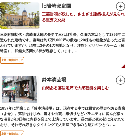
旧岩崎邸庭園
三菱財閥が残した、さまざま建築様式が見られ
る重要文化財
三菱財閥初代・岩崎彌太郎の長男で三代目社長、久彌の本邸として1896年に
造られた建物です。当時は約1万5,000坪の敷地に20棟もの建物があったと言
われていますが、現在は3分の1の敷地となり、洋館とビリヤードルーム（撞
球室）、和館大広間の3棟が現存しています。
上野・御徒町エリア
【洋館】
鹿鳴館の建築家として知られるジョサイア・コンドルによって設計された西
洋木造建築の洋館で、館内の随所に見事なジャコビアン様式の装飾が施され
ています。
鈴本演芸場
由緒ある落語定席で大衆芸能を楽しむ
【撞球室】
当時の日本では非常に珍しいスイスの山小屋風の撞球室（ビリヤード場）
で、洋館から地下道でつながっています。通常は非公開ですが、毎月15日
（10月のみ10/16）に先着順で限定公開されています。
1857年に開席した「鈴本演芸場」は、現存する中では最古の歴史を誇る寄席
（よせ）。落語をはじめ、漫才や曲芸、紙切りなどバラエティに富んだ様々
【和館大広間】
な演目が10日毎に内容を変えて上演しています。昼の部と夜の部に分かれて
洋館に併置された名棟 梁大河喜十郎の手によるものと伝えられている書院造
おり、それぞれ好きなタイミングで入退室できるのも魅力のひとつ。
りの和館で、当時は550坪に及ぶ洋館を遥かにしのぐ規模でしたが、現在は
上演中は飲食も可能です。おすすめは売店で購入できる、お箸で切れるやわ
冠婚葬祭などに使われていた大広間の1棟だけが残っています。
上野・御徒町エリア
らかさで有名な「上野 井泉本店」のかつサンド。お弁当やお菓子を食べたり