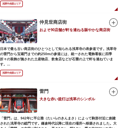
浅草の象徴とも言える「雷門（風雷神門）」は、高さ3.9mの大提灯と風神雷
浅草中央部エリア
神像が安置された浅草寺の総門。本堂前には2体の仁王尊像が並ぶ山門「宝
蔵門」が建ち、参拝客を堂々と迎えてくれます。本堂前には、邪気を払うご
利益があるといわれる常香炉（じょうこうろ）が鎮座。参拝前に煙を浴びて
身を清めましょう。「観音堂」とも呼ばれる本堂にはご本尊の聖観世音菩薩
仲見世商店街
が祀られており、毎日定時に法要が執り行われています。
およそ90店舗が軒を連ねる賑やかな商店街
境内の歴史ある建造物も必見です。ひと際目立つ五重塔、国指定重要文化財
の二天門、浅草名所七福神のひとつ・大黒天が祀られた影向堂（ようごうど
う）など、悠久の時に思いを馳せて見学をお楽しみください。
日本で最も古い商店街のひとつとして知られる浅草寺の表参道です。浅草寺
日没後はライトアップされ、朱塗りの建物がより一層鮮やかに浮かび上がり
の雷門から宝蔵門までの約250mの参道には、統一された電飾看板に四季
ます。昼間は約90店舗が軒を連ねる仲見世のお店も閉まり、シャッターに描
折々の装飾が施された土産物店、飲食店などが石畳の上で軒を連ねていま
かれた「浅草絵巻」を楽しめるのも夜の醍醐味。撮影スポットやデートスポ
す。
ットにもおすすめです。昼間と比べて人が少なくゆっくり巡れるので、足を
人形焼や手焼きせんべいをはじめ、団子や揚げまんじゅう、雷おこしなどの
運んでみてはいかがでしょうか。
浅草中央部エリア
銘菓、和傘や扇子など伝統工芸品も並び、歩いているだけで浅草らしさを感
じる場所です。江戸文化を感じる粋な商品の数々は、海外からの観光客にも
人気。商品が作られる様子がわかる実演販売の店もあり、焼き立て、作り立
ての味を堪能できるのも魅力。下町っ子の威勢の良い売り声が飛び交うな
雷門
か、お気に入りのお土産探しをお楽しみください。
大きな赤い提灯は浅草のシンボル
「雷門」は、942年に平公雅（たいらのきんまさ）によって駒形付近に創建
された浅草寺の総門です。鎌倉時代以降に現在の場所へ移築されました。大