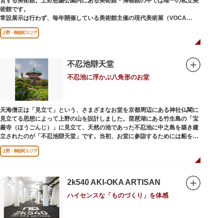
営する美術館。上野恩賜公園内にある美術館・博物館の中では唯一の私立美
術館です。
常設展示は行わず、毎年開催している美術館主催の現代美術展（VOCA
展）、公募展（上野の森美術館大賞展、日本の自然を描く展）のほか、マン
上野・御徒町エリア
ガから書展にいたるまで定期的に多彩なジャンルの独創的な企画展を開催し
ています。
別館の1階には、小企画展などの開催もできる上野の森美術館ギャラリー、
不忍池辯天堂
そして、3階には上野の森アートスクールが設置され、初心者から熟練者を
不忍池に浮かぶ八角形のお堂
対象とした油彩・アクリル、水彩、日本画のクラスや、週末に受講できる単
発講座などを開催しています。
天海僧正は「見立て」という、さまざまなお堂を京都周辺にある神社仏閣に
見立てる思想によって上野の山を設計しました。琵琶湖にある竹生島の「宝
厳寺（ほうごんじ）」に見立て、天然の池であった不忍池に中之島を築き建
立されたのが「不忍池辯天堂」です。当初、お堂に参詣するためには船を使
用していましたが、参詣者が増えたことから橋がかけられました。不忍池の
上野・御徒町エリア
どこからでも参拝できるように、八角形の建物になったと言われ、7月から8
月にかけては、不忍池の蓮が咲き、極楽浄土を連想させる光景が広がりま
す。
2k540 AKI-OKA ARTISAN
ご本尊である辯才天は、音楽と芸能の守り神として広く信仰され、
ハイセンスな「ものづくり」を体感
「辯”財”天」とも書くことから、金運上昇といったご利益もあると言われて
います。辯才天は琵琶を持った姿で知られていますが、不忍池辯天堂の辯才
天は、8本の腕に煩悩を破壊する武器をお持ちになっている「八臂辯才天