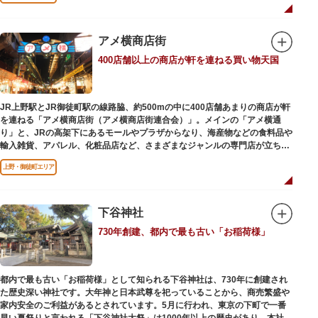
ビールを飲みながら、演目をお楽しみください。
一度にさまざま建築様式が見られるとあって見ごたえ抜群。大名庭園の形式
を一部踏襲している広大な庭は、建築様式同様に和洋併置式とされ、「芝
アメ横商店街
庭」をもつ近代庭園の初期の形を残しています。江戸時代の石碑や手水鉢、
庭石などが見られ、煉瓦塀を含めた敷地全体が重要文化財に指定されていま
400店舗以上の商店が軒を連ねる買い物天国
す。
JR上野駅とJR御徒町駅の線路脇、約500mの中に400店舗あまりの商店が軒
を連ねる「アメ横商店街（アメ横商店街連合会）」。メインの「アメ横通
り」と、JRの高架下にあるモールやプラザからなり、海産物などの食料品や
輸入雑貨、アパレル、化粧品店など、さまざまなジャンルの専門店が立ち並
んでいます。活気ある呼び込みが飛び交うなかで、店員さんとの会話も楽し
上野・御徒町エリア
みながら目玉商品や特価品を探せるのが魅力のひとつ。年末の叩き売りは風
物詩にもなっています。
アメ横のはじまりは、物資が底をついた第二次世界大戦後にできた闇市。多
下谷神社
くの闇市が的屋の仕切りであったのに対して、アメ横は満州からの復員兵が
730年創建、都内で最も古い「お稲荷様」
共同体となり連合会を結成。出店を統制し、商店街が形成されました。
当時、JR上野駅のすぐ南に発生した闇市は、飴を販売する屋台があったこと
から「アメヤ横丁（飴屋通り）」と呼ばれるように。反対側のJR御徒町付近
都内で最も古い「お稲荷様」として知られる下谷神社は、730年に創建され
には、アメリカ進駐軍の放出物資を販売する店ができたので「アメリカ横丁
た歴史深い神社です。大年神と日本武尊を祀っていることから、商売繁盛や
（アメリカ通り）」と呼ばれるようになりました。この2つのエリアが統合
家内安全のご利益があるとされています。5月に行われ、東京の下町で一番
され、今の「アメ横」になったと言われています。
早い夏祭りと言われる「下谷神社大祭」は1000年以上の歴史があり、本社神