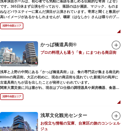
浅草演芸ホールは、初心者でも気軽に落語を楽しめる伝統的な寄席（よせ）
また、浅草名所七福神のひとつとしても知られ、恵比須像が祀られていま
です。365日休まず公演を行っており、落語のほか漫談、マジック、ものま
す。
ねなどバラエティーに富んだ演目が上演されています。寄席と聞くと敷居が
高いイメージがあるかもしれませんが、囃家（はなしか）さんは喋りのプ
ロ。すぐに巧みな話芸に引き込まれ、予備知識が無くても楽しめます。
浅草中央部エリア
ホール内で飲食できるのも魅力のひとつ。売店でお弁当やお菓子を買ってゆ
っくり番組を楽しんではいかがでしょう。数々の著名な落語家やお笑い芸人
を輩出した笑いの殿堂で、昔ながらの下町文化を体感してみてください。
かっぱ橋道具街®
プロの料理人も通う「食」にまつわる商店街
浅草と上野の中間にある「かっぱ橋道具街」は、食の専門店が集まる南北約
800mの商店街。大正の初めに、現在の商店街を流れていた新堀川の両岸に
古道具商たちが店を出したことが発祥といわれています。
関東大震災後に川は塞がれ、現在はプロ仕様の調理器具や厨房機器、食器、
包材、調理衣装など「食」にまつわる約170軒の専門店が集まる個性的な専
浅草中央部エリア
門商店街として賑わいを見せています。もちろん、ほとんどのお店が小売に
も対応。家庭の調理用具を購入したい人や観光客にもおすすめです。食品サ
ンプル作り体験ができるお店もありますよ。
浅草文化観光センター
毎年、道具の日である10月9日前後に開催される「かっぱ橋道具まつり」で
お役立ち情報の宝庫、台東区の旅のコンシェル
は、各店舗がおすすめ商品や掘り出しものを販売。また、年ごとに異なる
ジュ
様々な催しものも行われます。