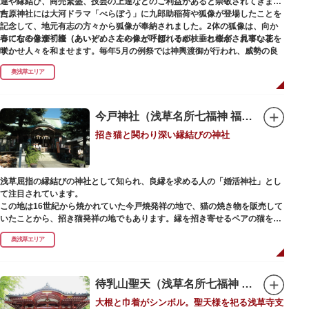
運や縁結び、商売繁盛、技芸の上達などのご利益があると崇敬されてきまし
た。
吉原神社には大河ドラマ「べらぼう」に九郎助稲荷や狐像が登場したことを
記念して、地元有志の方々から狐像が奉納されました。2体の狐像は、向か
春になると逢初桜（あいぞめさくら）と呼ばれるが枝垂れ桜が、見事な花を
って右の像が「逢（あい）」、左の像が「初（そめ）」と命名されていま
咲かせ人々を和ませます。毎年5月の例祭では神輿渡御が行われ、威勢の良
す。
い掛け声とともに各町は活気にあふれます。
奥浅草エリア
吉原弁財天は浅草名所七福神の一社・弁財天にあたり、七福神に関する授与
も年間を通して行われています。
今戸神社（浅草名所七福神 福禄寿）
招き猫と関わり深い縁結びの神社
浅草屈指の縁結びの神社として知られ、良縁を求める人の「婚活神社」とし
て注目されています。
この地は16世紀から焼かれていた今戸焼発祥の地で、猫の焼き物を販売して
いたことから、招き猫発祥の地でもあります。縁を招き寄せるペアの猫をモ
チーフにした絵馬や御朱印帳も人気です。
奥浅草エリア
1063（康平6）年、時の奥羽鎮守府源頼朝・義家父子が祈願し鎌倉の鶴ヶ丘
と浅草今戸とに京都の石清水八幡を勧請して創建されました。境内には、幕
末に活躍した新選組沖田総司の終焉の地の碑も佇んでいます。また、浅草名
待乳山聖天（浅草名所七福神 毘沙門天）
所七福神の福禄寿が祀られており、七福神詣りの参拝客でも賑わうスポット
大根と巾着がシンボル。聖天様を祀る浅草寺支
です。