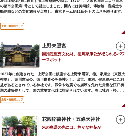
JR上野駅西側に位置する上野恩賜公園は、1873年、太政官布達により日本
の都市公園第1号として誕生しました。園内には美術館、博物館、音楽堂や
歩き疲れたり、お腹が空いてきたら、園内にいくつかあるフードショップで
動物園などの文化施設が点在し、東京ドーム約11個分もの広さを誇ります。
休憩しましょう。それぞれのお店で、動物たちをモチーフにした可愛いフー
ドやスイーツが食べられます。オリジナルグッズを取り扱うギフトショップ
ソメイヨシノやヤマザクラなど約1,200本の桜が植えられた園内は、桜の名
も必見です。
上野・御徒町エリア
所としても有名。シーズンにはライトアップされた夜桜が一層風情を添え、
例年延べ330万人近い人出となります。不忍池（しのばずのいけ）は江戸時
代より浮世絵に描かれたほどのハスの名所。たくさんの鴨や渡り鳥が訪れる
ので、バードウォッチングを楽しむ人の姿も見られるスポットです。
上野東照宮
国指定重要文化財。徳川家康公が祀られるパワ
美術館や博物館で国内外の芸術作品や文化・自然科学に触れたり、歴史の薫
ースポット
りを感じながら史跡巡りを楽しんではいかがでしょうか。1日では見てまわ
りきれないほどの魅力にあふれた公園です。
1627年に創建された、上野公園に鎮座する上野東照宮。徳川家康公（東照大
権現）、徳川吉宗公、徳川慶喜公を祭神とし、出世、勝利、健康長寿にご利
益があるとされている神社です。戦争や地震でも崩壊を免れた貴重な江戸初
期の建築物として、国の重要文化財に指定されています。春は牡丹・桜、秋
は紅葉やダリア展、お正月は初詣や冬ぼたん鑑賞の地として、年間を通して
上野・御徒町エリア
国内外からの参拝者で賑わうスポットです。
贅沢に金箔が使われた豪華絢爛な金色殿（社殿）などの建造物は、三代将
軍・徳川家光公が、日光東照宮までお参りに行けない江戸の人々のために建
花園稲荷神社・五條天神社
てられたそう。社殿内部は文化財保護のため通常は非公開ですが、特別公開
朱の鳥居の先には、静かな神苑が
が実施されることもあるので、拝観を申し込んでみてはいかがでしょうか。
授与所では、期間・数量限定のお守りや御朱印も授与されているので要チェ