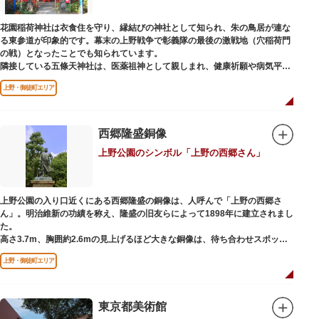
ック。手塚治虫のユニコのお守りなど愛らしいものがありますよ。
花園稲荷神社は衣食住を守り、縁結びの神社として知られ、朱の鳥居が連な
る東参道が印象的です。幕末の上野戦争で彰義隊の最後の激戦地（穴稲荷門
の戦）となったことでも知られています。
隣接している五條天神社は、医薬祖神として親しまれ、健康祈願や病気平癒
祈願の参拝者が多く、相殿には菅原道真公も祀られています。
上野・御徒町エリア
境内がつながっており、まるでひとつの神社かのように並んで鎮座していま
すが、それぞれ別々の由緒の独立した神社です。どちらの御朱印も五條天神
社の境内にある授与所で頒布されています。
西郷隆盛銅像
参拝は6:00～17:00（御朱印の授与は9:00～17:00）
上野公園のシンボル「上野の西郷さん」
上野公園の入り口近くにある西郷隆盛の銅像は、人呼んで「上野の西郷さ
ん」。明治維新の功績を称え、隆盛の旧友らによって1898年に建立されまし
た。
高さ3.7m、胸囲約2.6mの見上げるほど大きな銅像は、待ち合わせスポット
やフォトスポットとして親しまれています。彫刻家、高村光雲によって作ら
上野・御徒町エリア
れた像は、愛犬のツンと一緒にうさぎ狩りに出かけているところだそう。
上野公園にお立ち寄りの際は、ぜひ「上野の西郷さん」と写真撮影を楽しん
ではいかがでしょうか。
東京都美術館