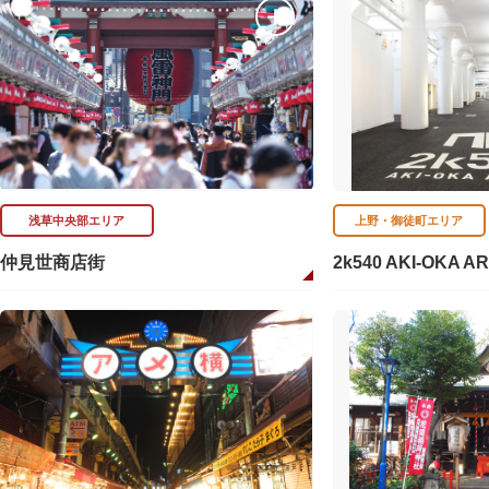
浅草中央部エリア
上野・御徒町エリア
仲見世商店街
2k540 AKI-OKA A