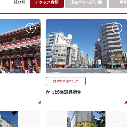
並び順
アクセス数順
現在地から
近い順
更
浅草中央部エリア
かっぱ橋道具街®