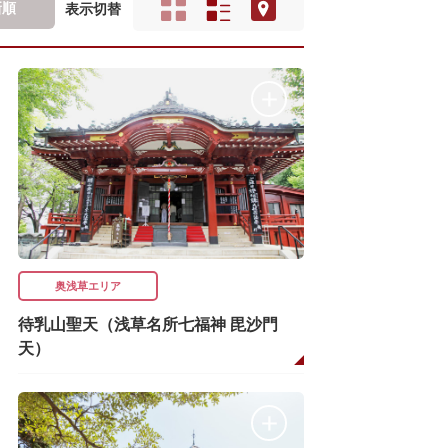
新順
表示切替
奥浅草エリア
待乳山聖天（浅草名所七福神 毘沙門
天）