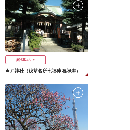
奥浅草エリア
今戸神社（浅草名所七福神 福禄寿）