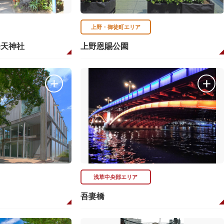
上野・御徒町エリア
條天神社
上野恩賜公園
浅草中央部エリア
吾妻橋