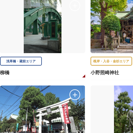
浅草橋・蔵前エリア
根岸・入谷・金杉エリア
柳橋
小野照崎神社