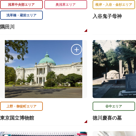
浅草中央部エリア
奥浅草エリア
根岸・入谷・金杉エリア
浅草橋・蔵前エリア
入谷鬼子母神
隅田川
上野・御徒町エリア
谷中エリア
東京国立博物館
徳川慶喜の墓