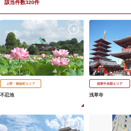
該当件数320件
上野・御徒町エリア
浅草中央部エリア
不忍池
浅草寺