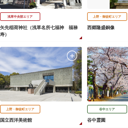
浅草中央部エリア
上野・御徒町エリア
矢先稲荷神社（浅草名所七福神 福禄
西郷隆盛銅像
寿）
上野・御徒町エリア
谷中エリア
国立西洋美術館
谷中霊園