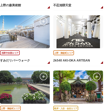
上野の森美術館
不忍池辯天堂
浅草中央部エリア
上野・御徒町エリア
すみだリバーウォーク
2k540 AKI-OKA ARTISAN
上野・御徒町エリア
根岸・入谷・金杉エリア