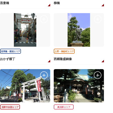
吾妻橋
柳橋
浅草橋・蔵前エリア
上野・御徒町エリア
おかず横丁
西郷隆盛銅像
浅草中央部エリア
奥浅草エリア