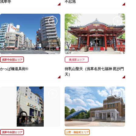
浅草寺
不忍池
浅草中央部エリア
奥浅草エリア
かっぱ橋道具街®
待乳山聖天（浅草名所七福神 毘沙門
天）
浅草中央部エリア
上野・御徒町エリア