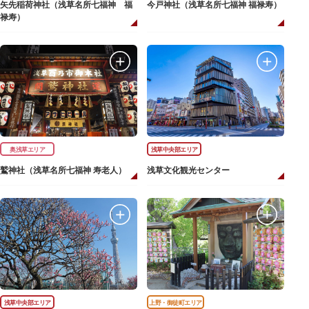
矢先稲荷神社（浅草名所七福神 福
今戸神社（浅草名所七福神 福禄寿）
禄寿）
奥浅草エリア
浅草中央部エリア
鷲神社（浅草名所七福神 寿老人）
浅草文化観光センター
浅草中央部エリア
上野・御徒町エリア