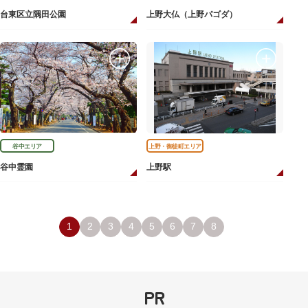
台東区立隅田公園
上野大仏（上野パゴダ）
谷中エリア
上野・御徒町エリア
谷中霊園
上野駅
1
2
3
4
5
6
7
8
PR