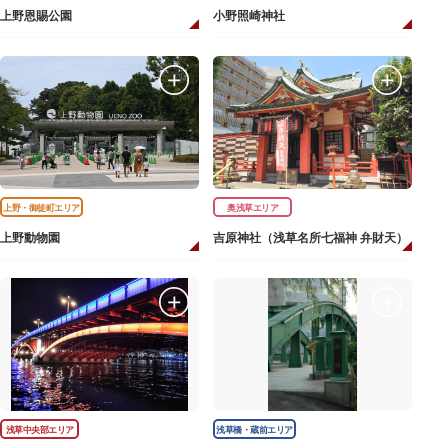
上野恩賜公園
小野照崎神社
上野・御徒町エリア
奥浅草エリア
上野動物園
吉原神社（浅草名所七福神 弁財天）
浅草中央部エリア
浅草橋・蔵前エリア