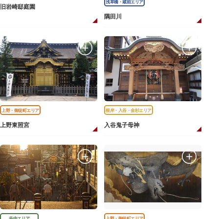
浅草橋・蔵前エリア
旧岩崎邸庭園
隅田川
上野・御徒町エリア
根岸・入谷・金杉エリア
上野東照宮
入谷鬼子母神
谷中エリア
上野・御徒町エリア