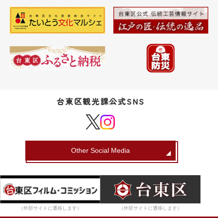
台東区観光課公式SNS
Other Social Media
（外部サイトに遷移します）
（外部サイトに遷移します）