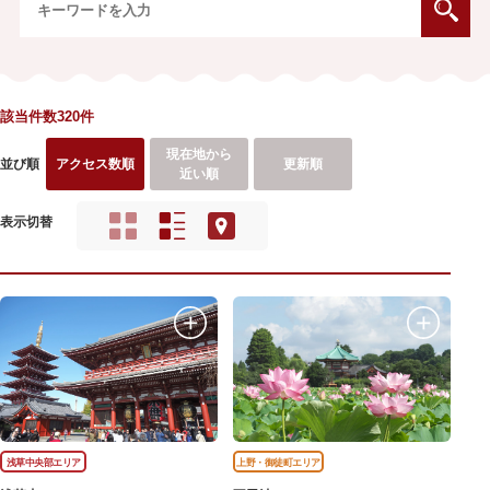
該当件数320件
現在地から
並び順
アクセス数順
更新順
近い順
表示切替
浅草中央部エリア
上野・御徒町エリア