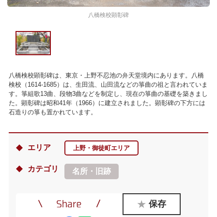
八橋検校顕彰碑
八橋検校顕彰碑は、東京・上野不忍池の弁天堂境内にあります。八橋
検校（1614-1685）は、生田流、山田流などの箏曲の祖と言われていま
す。箏組歌13曲、段物3曲などを制定し、現在の箏曲の基礎を築きまし
た。顕彰碑は昭和41年（1966）に建立されました。顕彰碑の下方には
石造りの箏も置かれています。
エリア
上野・御徒町エリア
カテゴリ
名所・旧跡
保存