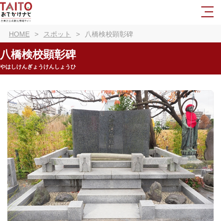
HOME
スポット
八橋検校顕彰碑
八橋検校顕彰碑
やはしけんぎょうけんしょうひ