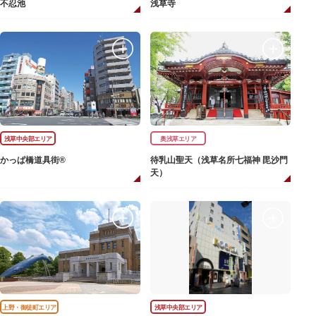
不忍池
浅草寺
浅草中央部エリア
奥浅草エリア
かっぱ橋道具街®
待乳山聖天（浅草名所七福神 毘沙門
天）
上野・御徒町エリア
浅草中央部エリア