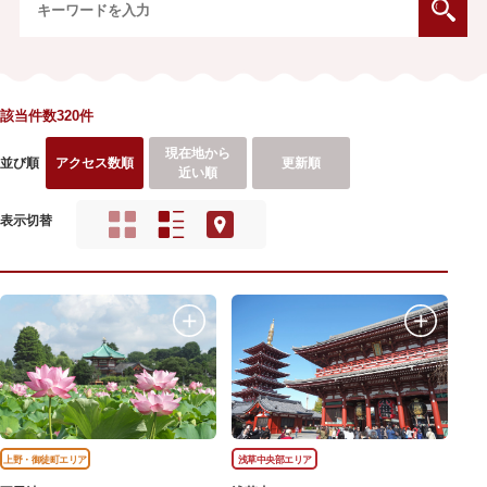
該当件数320件
現在地から
並び順
アクセス数順
更新順
近い順
表示切替
上野・御徒町エリア
浅草中央部エリア