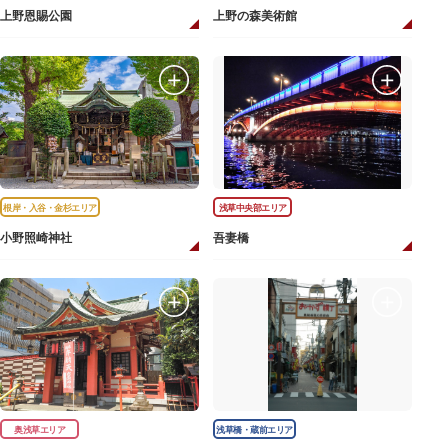
上野恩賜公園
上野の森美術館
根岸・入谷・金杉エリア
浅草中央部エリア
小野照崎神社
吾妻橋
奥浅草エリア
浅草橋・蔵前エリア