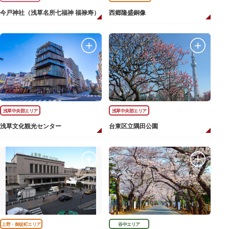
今戸神社（浅草名所七福神 福禄寿）
西郷隆盛銅像
浅草中央部エリア
浅草中央部エリア
浅草文化観光センター
台東区立隅田公園
上野・御徒町エリア
谷中エリア