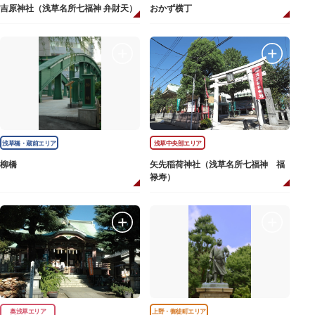
吉原神社（浅草名所七福神 弁財天）
おかず横丁
浅草橋・蔵前エリア
浅草中央部エリア
柳橋
矢先稲荷神社（浅草名所七福神 福
禄寿）
奥浅草エリア
上野・御徒町エリア