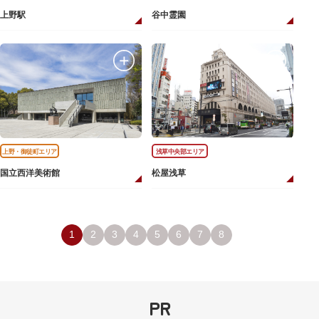
上野駅
谷中霊園
上野・御徒町エリア
浅草中央部エリア
国立西洋美術館
松屋浅草
1
2
3
4
5
6
7
8
PR