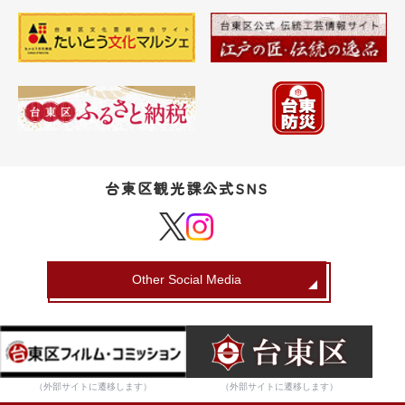
台東区観光課公式SNS
Other Social Media
（外部サイトに遷移します）
（外部サイトに遷移します）