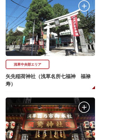
浅草中央部エリア
矢先稲荷神社（浅草名所七福神 福禄
寿）