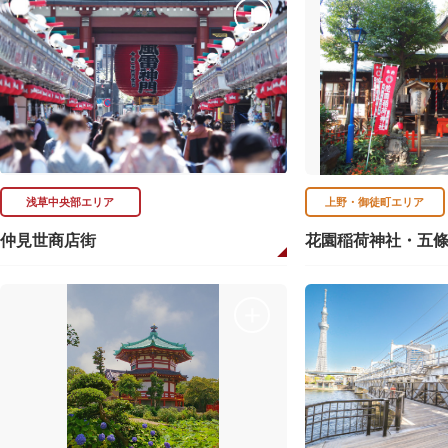
浅草中央部エリア
上野・御徒町エリア
仲見世商店街
花園稲荷神社・五