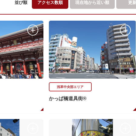
並び順
アクセス数順
現在地から
近い順
更
浅草中央部エリア
かっぱ橋道具街®