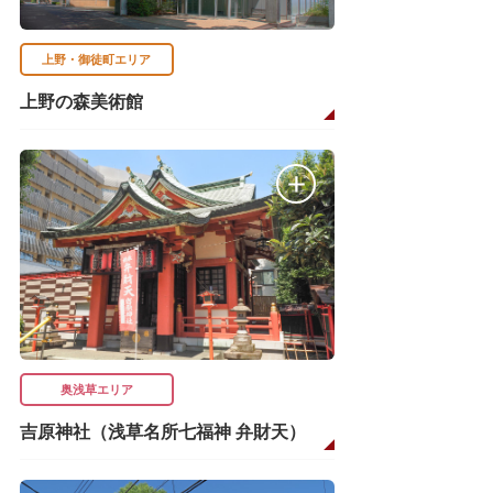
上野・御徒町エリア
上野の森美術館
奥浅草エリア
吉原神社（浅草名所七福神 弁財天）