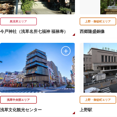
奥浅草エリア
上野・御徒町エリア
今戸神社（浅草名所七福神 福禄寿）
西郷隆盛銅像
浅草中央部エリア
上野・御徒町エリア
浅草文化観光センター
上野駅