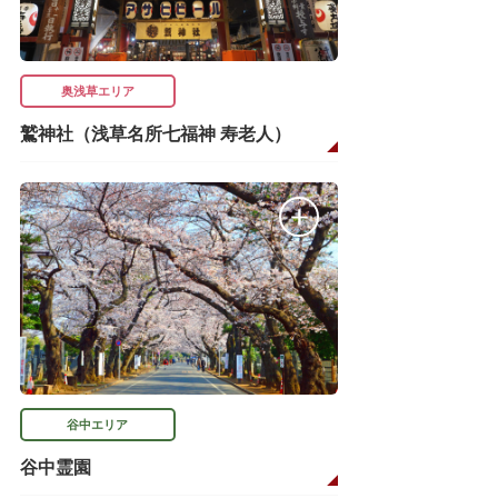
奥浅草エリア
鷲神社（浅草名所七福神 寿老人）
谷中エリア
谷中霊園