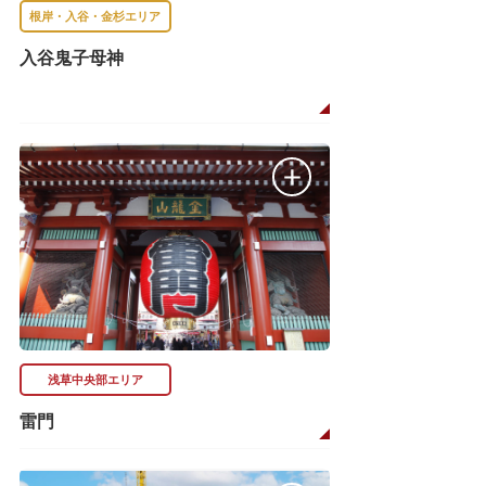
根岸・入谷・金杉エリア
入谷鬼子母神
浅草中央部エリア
雷門