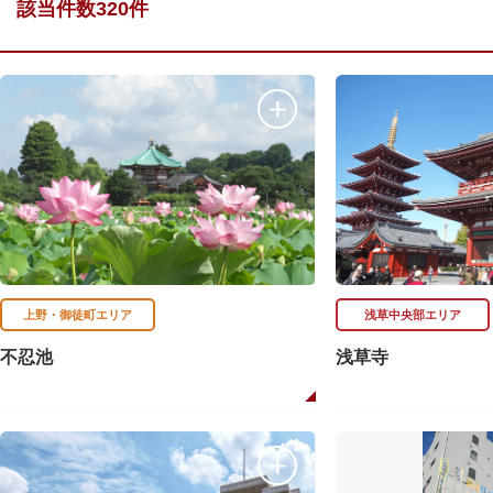
該当件数320件
上野・御徒町エリア
浅草中央部エリア
不忍池
浅草寺