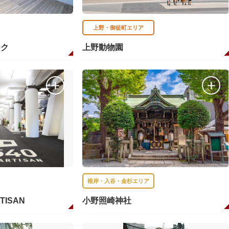
上野・御徒町エリア
ーク
上野動物園
根岸・入谷・金杉エリア
RTISAN
小野照崎神社