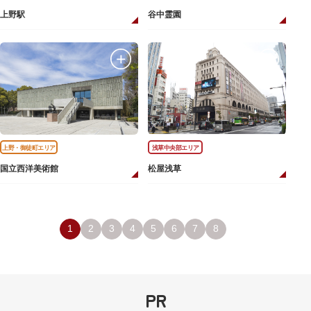
上野駅
谷中霊園
上野・御徒町エリア
浅草中央部エリア
国立西洋美術館
松屋浅草
1
2
3
4
5
6
7
8
PR