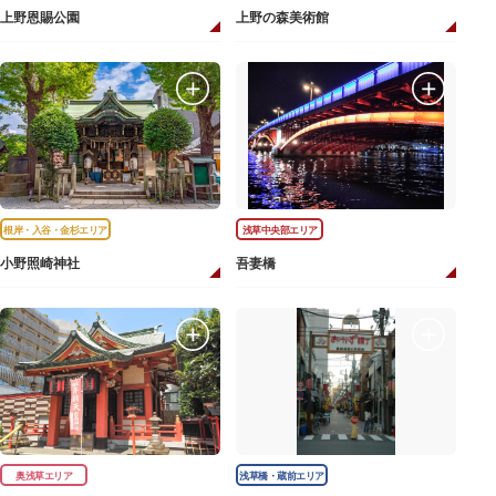
上野恩賜公園
上野の森美術館
根岸・入谷・金杉エリア
浅草中央部エリア
小野照崎神社
吾妻橋
奥浅草エリア
浅草橋・蔵前エリア