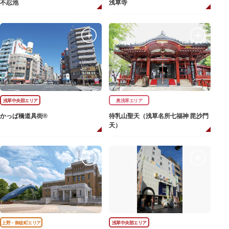
不忍池
浅草寺
浅草中央部エリア
奥浅草エリア
かっぱ橋道具街®
待乳山聖天（浅草名所七福神 毘沙門
天）
上野・御徒町エリア
浅草中央部エリア