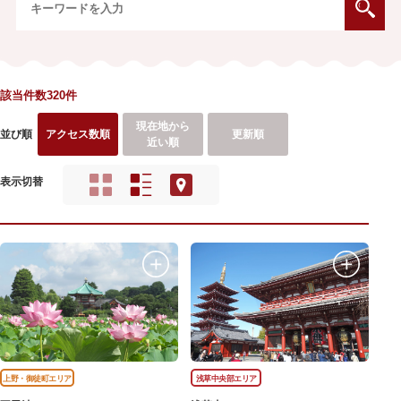
該当件数320件
現在地から
並び順
アクセス数順
更新順
近い順
表示切替
上野・御徒町エリア
浅草中央部エリア