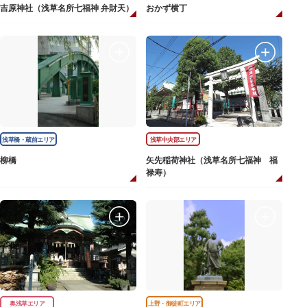
吉原神社（浅草名所七福神 弁財天）
おかず横丁
浅草橋・蔵前エリア
浅草中央部エリア
柳橋
矢先稲荷神社（浅草名所七福神 福
禄寿）
奥浅草エリア
上野・御徒町エリア