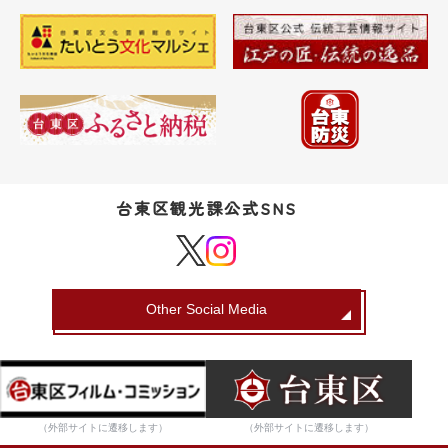
台東区観光課公式SNS
Other Social Media
（外部サイトに遷移します）
（外部サイトに遷移します）