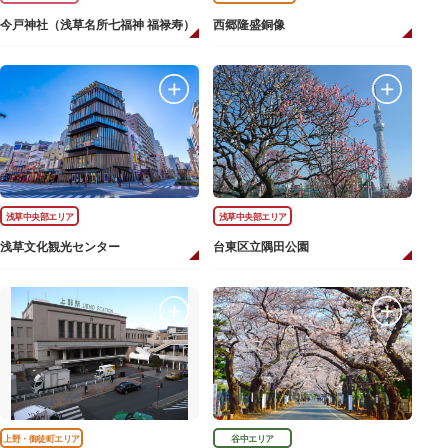
今戸神社（浅草名所七福神 福禄寿）
西郷隆盛銅像
浅草中央部エリア
浅草中央部エリア
浅草文化観光センター
台東区立隅田公園
上野・御徒町エリア
谷中エリア