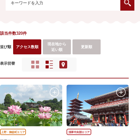
該当件数320件
現在地から
並び順
アクセス数順
更新順
近い順
表示切替
上野・御徒町エリア
浅草中央部エリア