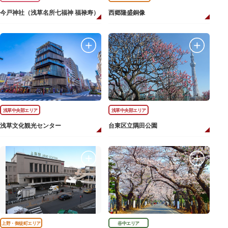
今戸神社（浅草名所七福神 福禄寿）
西郷隆盛銅像
浅草中央部エリア
浅草中央部エリア
浅草文化観光センター
台東区立隅田公園
上野・御徒町エリア
谷中エリア