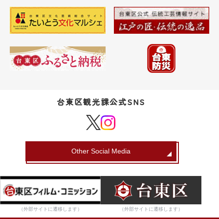
台東区観光課公式SNS
Other Social Media
（外部サイトに遷移します）
（外部サイトに遷移します）