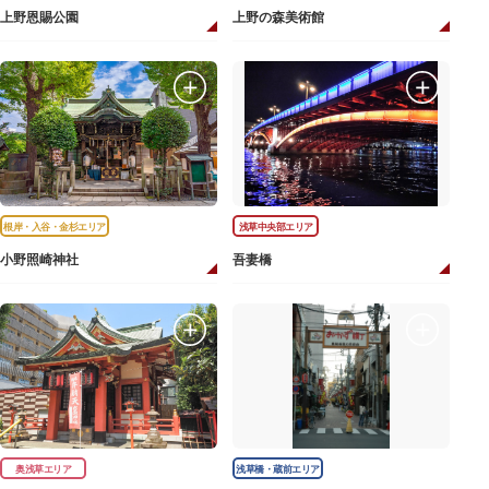
上野恩賜公園
上野の森美術館
根岸・入谷・金杉エリア
浅草中央部エリア
小野照崎神社
吾妻橋
奥浅草エリア
浅草橋・蔵前エリア