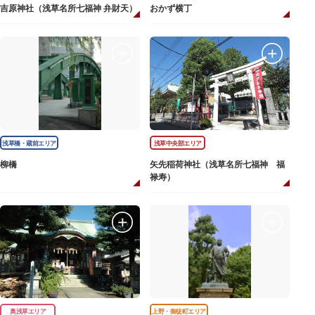
吉原神社（浅草名所七福神 弁財天）
おかず横丁
浅草橋・蔵前エリア
浅草中央部エリア
柳橋
矢先稲荷神社（浅草名所七福神 福
禄寿）
奥浅草エリア
上野・御徒町エリア