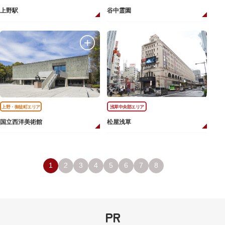
上野駅
谷中霊園
上野・御徒町エリア
浅草中央部エリア
国立西洋美術館
松屋浅草
1
2
3
4
5
6
7
8
PR