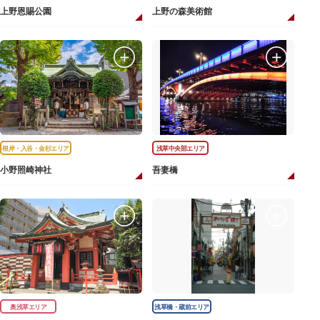
上野恩賜公園
上野の森美術館
根岸・入谷・金杉エリア
浅草中央部エリア
小野照崎神社
吾妻橋
奥浅草エリア
浅草橋・蔵前エリア