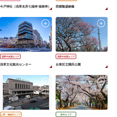
今戸神社（浅草名所七福神 福禄寿）
西郷隆盛銅像
浅草中央部エリア
浅草中央部エリア
浅草文化観光センター
台東区立隅田公園
上野・御徒町エリア
谷中エリア