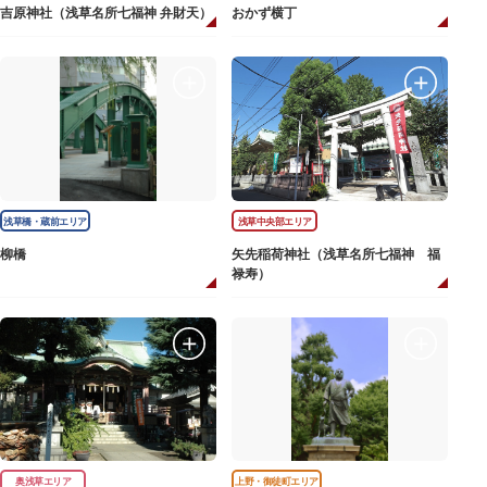
吉原神社（浅草名所七福神 弁財天）
おかず横丁
浅草橋・蔵前エリア
浅草中央部エリア
柳橋
矢先稲荷神社（浅草名所七福神 福
禄寿）
奥浅草エリア
上野・御徒町エリア