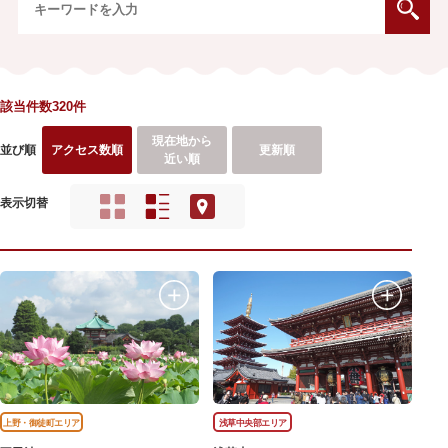
該当件数320件
現在地から
並び順
アクセス数順
更新順
近い順
表示切替
上野・御徒町エリア
浅草中央部エリア