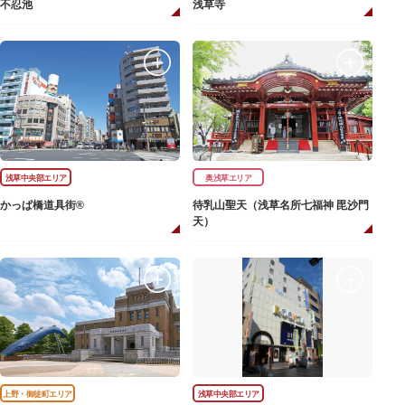
不忍池
浅草寺
浅草中央部エリア
奥浅草エリア
かっぱ橋道具街®
待乳山聖天（浅草名所七福神 毘沙門
天）
上野・御徒町エリア
浅草中央部エリア