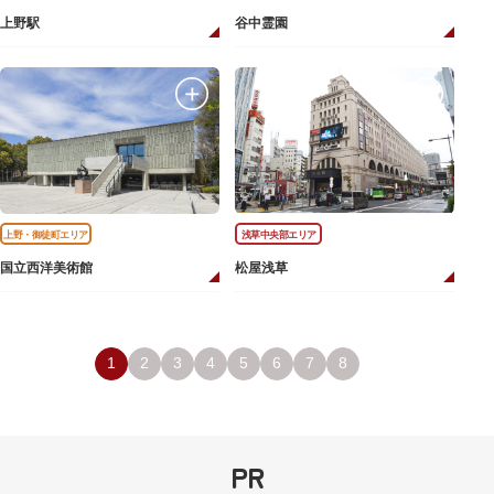
上野駅
谷中霊園
上野・御徒町エリア
浅草中央部エリア
国立西洋美術館
松屋浅草
1
2
3
4
5
6
7
8
PR