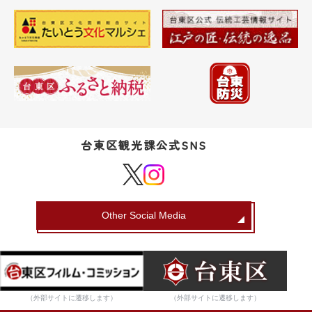
台東区観光課公式SNS
Other Social Media
（外部サイトに遷移します）
（外部サイトに遷移します）