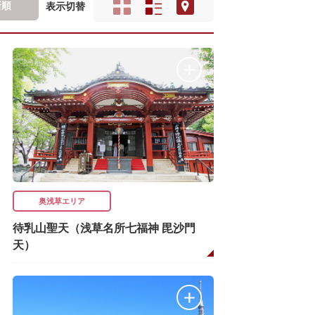
新順
表示切替
奥浅草エリア
待乳山聖天（浅草名所七福神 毘沙門
天）