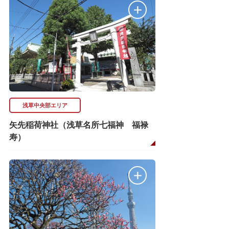
浅草中央部エリア
矢先稲荷神社（浅草名所七福神 福禄
寿）