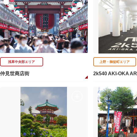
浅草中央部エリア
上野・御徒町エリア
仲見世商店街
2k540 AKI-OKA A