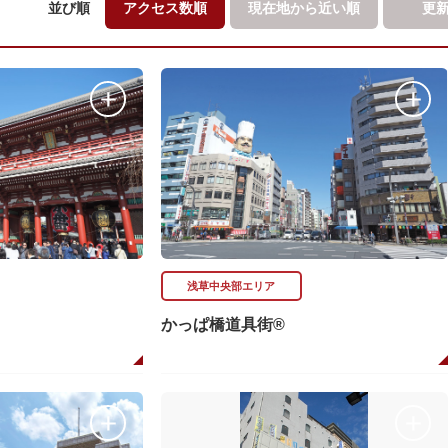
並び順
アクセス数順
現在地から
近い順
更
浅草中央部エリア
かっぱ橋道具街®