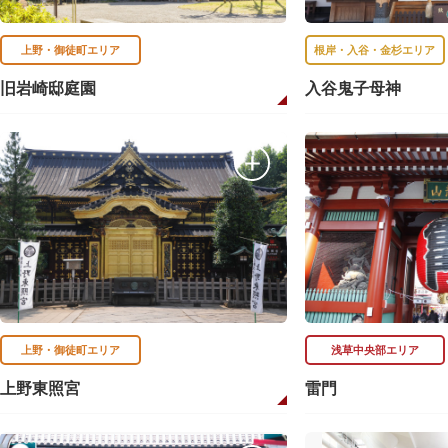
上野・御徒町エリア
根岸・入谷・金杉エリア
旧岩崎邸庭園
入谷鬼子母神
上野・御徒町エリア
浅草中央部エリア
上野東照宮
雷門