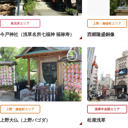
奥浅草エリア
上野・御徒町エリア
今戸神社（浅草名所七福神 福禄寿）
西郷隆盛銅像
上野・御徒町エリア
浅草中央部エリア
上野大仏（上野パゴダ）
松屋浅草