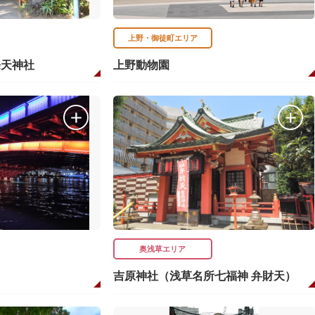
上野・御徒町エリア
條天神社
上野動物園
奥浅草エリア
吉原神社（浅草名所七福神 弁財天）