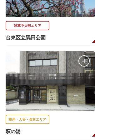
浅草中央部エリア
台東区立隅田公園
根岸・入谷・金杉エリア
萩の湯