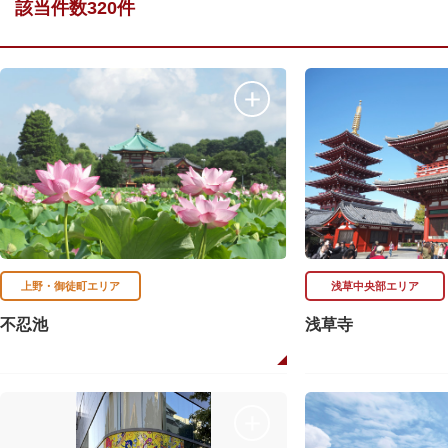
該当件数320件
上野・御徒町エリア
浅草中央部エリア
不忍池
浅草寺