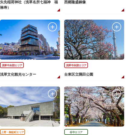
矢先稲荷神社（浅草名所七福神 福
西郷隆盛銅像
禄寿）
浅草中央部エリア
浅草中央部エリア
浅草文化観光センター
台東区立隅田公園
上野・御徒町エリア
谷中エリア