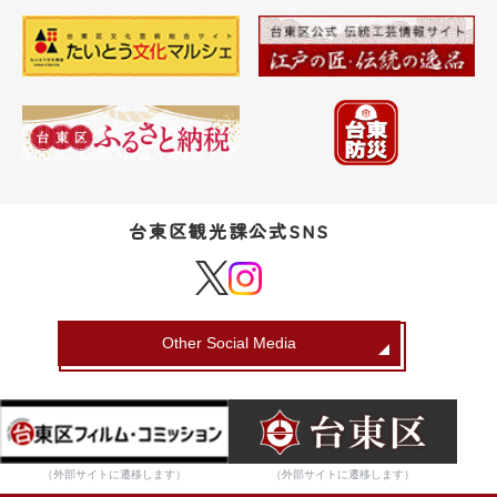
台東区観光課公式SNS
Other Social Media
（外部サイトに遷移します）
（外部サイトに遷移します）