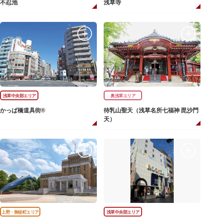
不忍池
浅草寺
浅草中央部エリア
奥浅草エリア
かっぱ橋道具街®
待乳山聖天（浅草名所七福神 毘沙門
天）
上野・御徒町エリア
浅草中央部エリア