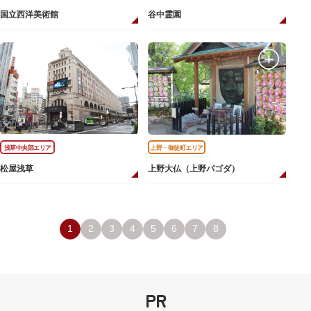
国立西洋美術館
谷中霊園
浅草中央部エリア
上野・御徒町エリア
松屋浅草
上野大仏（上野パゴダ）
1
2
3
4
5
6
7
8
PR