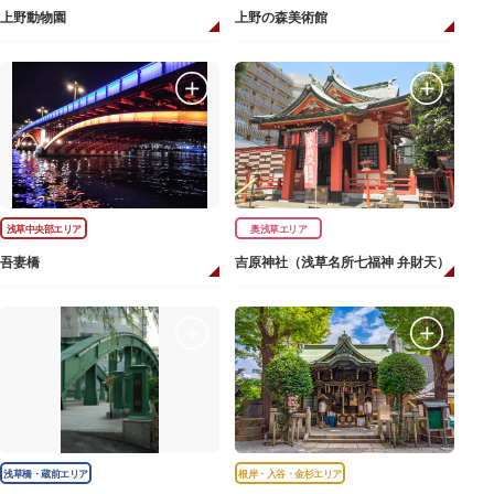
上野動物園
上野の森美術館
浅草中央部エリア
奥浅草エリア
吾妻橋
吉原神社（浅草名所七福神 弁財天）
浅草橋・蔵前エリア
根岸・入谷・金杉エリア