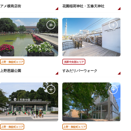
アメ横商店街
花園稲荷神社・五條天神社
上野・御徒町エリア
浅草中央部エリア
上野恩賜公園
すみだリバーウォーク
上野・御徒町エリア
上野・御徒町エリア