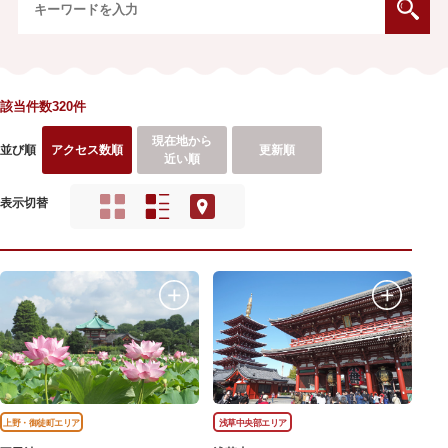
該当件数320件
現在地から
並び順
アクセス数順
更新順
近い順
表示切替
上野・御徒町エリア
浅草中央部エリア