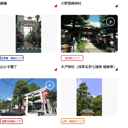
柳橋
小野照崎神社
浅草橋・蔵前エリア
奥浅草エリア
おかず横丁
今戸神社（浅草名所七福神 福禄寿）
浅草中央部エリア
上野・御徒町エリア