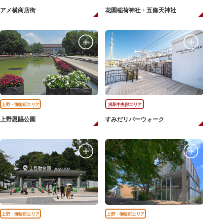
アメ横商店街
花園稲荷神社・五條天神社
上野・御徒町エリア
浅草中央部エリア
上野恩賜公園
すみだリバーウォーク
上野・御徒町エリア
上野・御徒町エリア