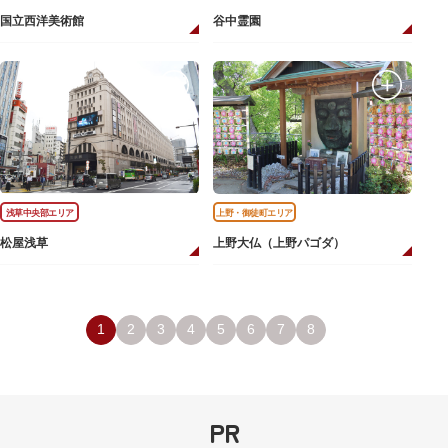
国立西洋美術館
谷中霊園
浅草中央部エリア
上野・御徒町エリア
松屋浅草
上野大仏（上野パゴダ）
1
2
3
4
5
6
7
8
PR