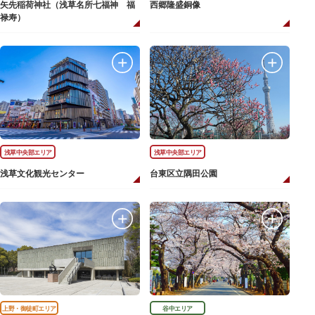
矢先稲荷神社（浅草名所七福神 福
西郷隆盛銅像
禄寿）
浅草中央部エリア
浅草中央部エリア
浅草文化観光センター
台東区立隅田公園
上野・御徒町エリア
谷中エリア