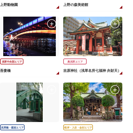
上野動物園
上野の森美術館
浅草中央部エリア
奥浅草エリア
吾妻橋
吉原神社（浅草名所七福神 弁財天）
浅草橋・蔵前エリア
根岸・入谷・金杉エリア