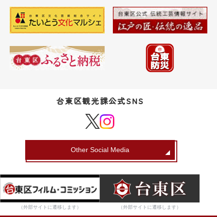
台東区観光課公式SNS
Other Social Media
（外部サイトに遷移します）
（外部サイトに遷移します）