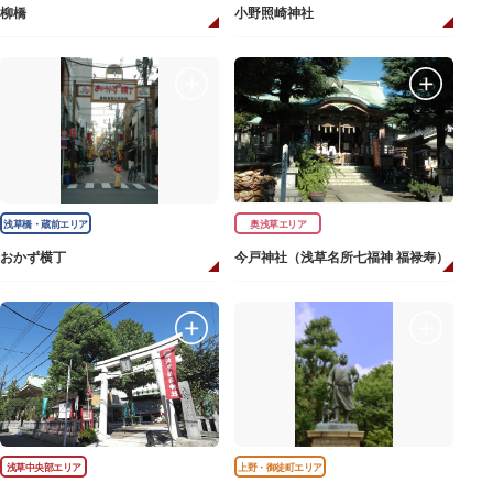
柳橋
小野照崎神社
浅草橋・蔵前エリア
奥浅草エリア
おかず横丁
今戸神社（浅草名所七福神 福禄寿）
浅草中央部エリア
上野・御徒町エリア