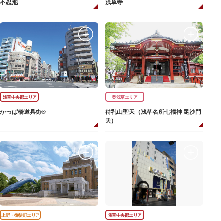
不忍池
浅草寺
浅草中央部エリア
奥浅草エリア
かっぱ橋道具街®
待乳山聖天（浅草名所七福神 毘沙門
天）
上野・御徒町エリア
浅草中央部エリア