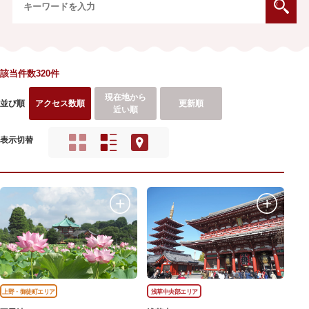
該当件数320件
現在地から
並び順
アクセス数順
更新順
近い順
表示切替
上野・御徒町エリア
浅草中央部エリア