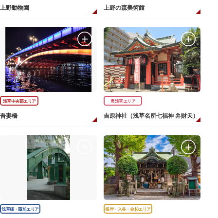
上野動物園
上野の森美術館
浅草中央部エリア
奥浅草エリア
吾妻橋
吉原神社（浅草名所七福神 弁財天）
浅草橋・蔵前エリア
根岸・入谷・金杉エリア