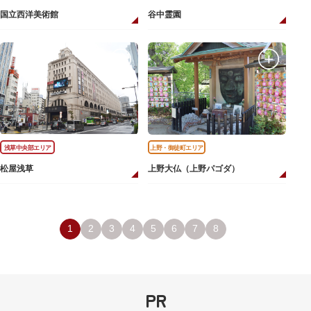
国立西洋美術館
谷中霊園
浅草中央部エリア
上野・御徒町エリア
松屋浅草
上野大仏（上野パゴダ）
1
2
3
4
5
6
7
8
PR