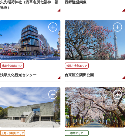
矢先稲荷神社（浅草名所七福神 福
西郷隆盛銅像
禄寿）
浅草中央部エリア
浅草中央部エリア
浅草文化観光センター
台東区立隅田公園
上野・御徒町エリア
谷中エリア