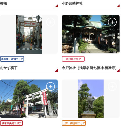
柳橋
小野照崎神社
浅草橋・蔵前エリア
奥浅草エリア
おかず横丁
今戸神社（浅草名所七福神 福禄寿）
浅草中央部エリア
上野・御徒町エリア