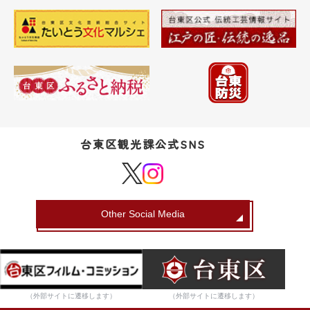
台東区観光課公式SNS
Other Social Media
（外部サイトに遷移します）
（外部サイトに遷移します）