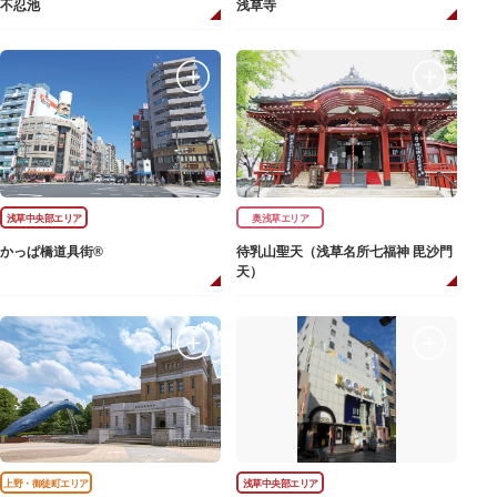
不忍池
浅草寺
浅草中央部エリア
奥浅草エリア
かっぱ橋道具街®
待乳山聖天（浅草名所七福神 毘沙門
天）
上野・御徒町エリア
浅草中央部エリア