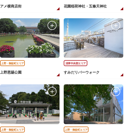
アメ横商店街
花園稲荷神社・五條天神社
上野・御徒町エリア
浅草中央部エリア
上野恩賜公園
すみだリバーウォーク
上野・御徒町エリア
上野・御徒町エリア