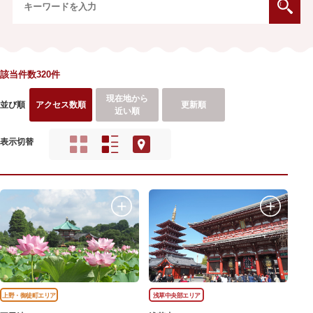
該当件数320件
現在地から
並び順
アクセス数順
更新順
近い順
表示切替
上野・御徒町エリア
浅草中央部エリア