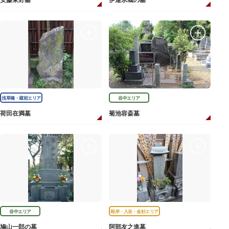
安藤東野墓
伊達宗城の墓
浅草橋・蔵前エリア
谷中エリア
荷田在満墓
菊池容斎墓
谷中エリア
根岸・入谷・金杉エリア
鳩山一郎の墓
阿部友之進墓