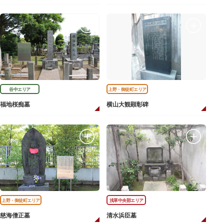
谷中エリア
上野・御徒町エリア
福地桜痴墓
横山大観顕彰碑
上野・御徒町エリア
浅草中央部エリア
慈海僧正墓
清水浜臣墓