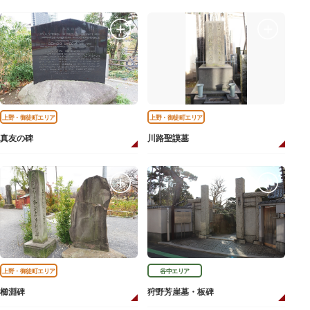
上野・御徒町エリア
上野・御徒町エリア
真友の碑
川路聖謨墓
上野・御徒町エリア
谷中エリア
櫛淵碑
狩野芳崖墓・板碑