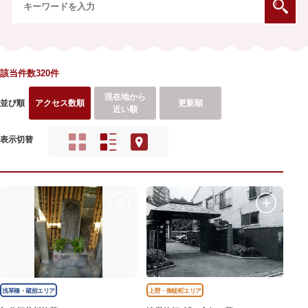
該当件数320件
現在地から
並び順
アクセス数順
更新順
近い順
表示切替
浅草橋・蔵前エリア
上野・御徒町エリア