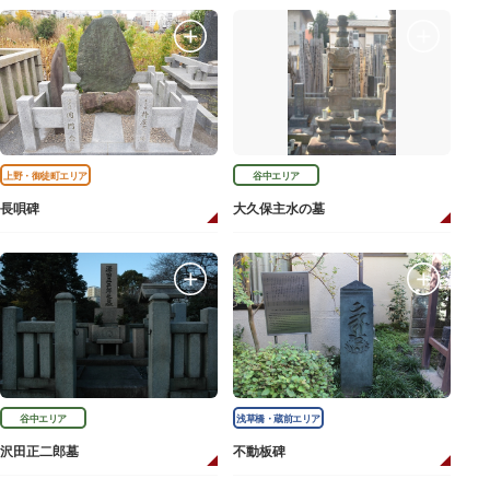
上野・御徒町エリア
谷中エリア
長唄碑
大久保主水の墓
谷中エリア
浅草橋・蔵前エリア
沢田正二郎墓
不動板碑