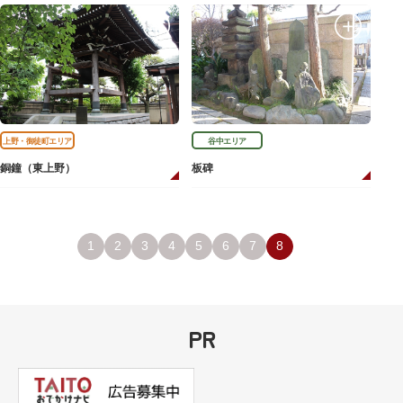
上野・御徒町エリア
谷中エリア
銅鐘（東上野）
板碑
1
2
3
4
5
6
7
8
PR