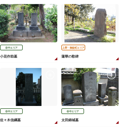
谷中エリア
上野・御徒町エリア
小花作助墓
蓮華の歌碑
谷中エリア
谷中エリア
佐々木信綱墓
太田錦城墓