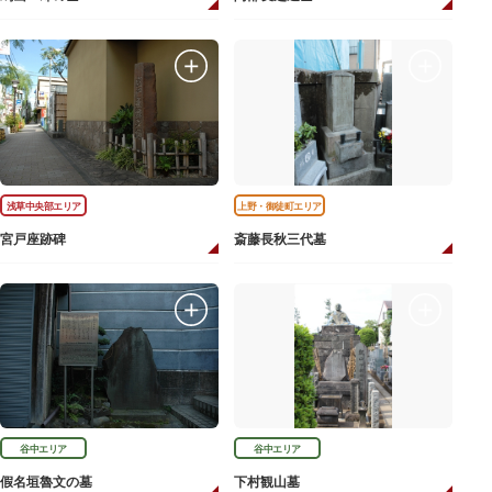
浅草中央部エリア
上野・御徒町エリア
宮戸座跡碑
斎藤長秋三代墓
谷中エリア
谷中エリア
假名垣魯文の墓
下村観山墓