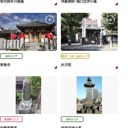
初代柄井川柳墓
浄厳律師･樋口定伊の墓
谷中エリア
根岸・入谷・金杉エリア
東覚寺
弁天院
奥浅草エリア
谷中エリア