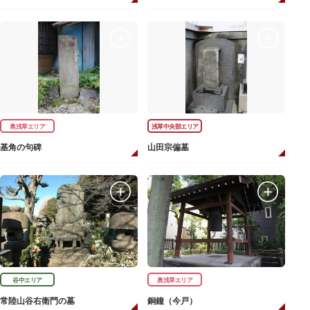
奥浅草エリア
浅草中央部エリア
基角の句碑
山田宗偏墓
谷中エリア
奥浅草エリア
常陸山谷右衛門の墓
銅鐘（今戸）