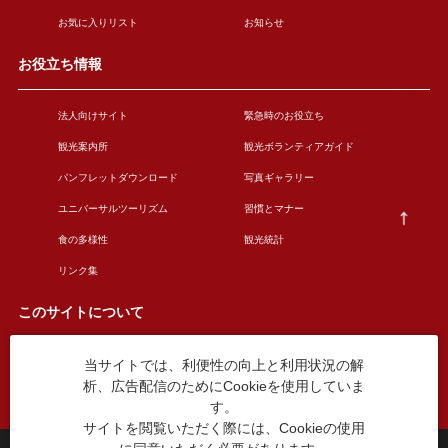
お気に入りリスト
お知らせ
お役立ち情報
法人向けサイト
緊急時のお役立ち
観光案内所
観光ボランティアガイド
パンフレットダウンロード
写真ギャラリー
ユニバーサルツーリズム
習慣とマナー
食の多様性
観光統計
リンク集
このサイトについて
当サイトでは、利便性の向上と利用状況の解
このサイトについて
広告掲載について
析、広告配信のためにCookieを使用していま
お問い合わせ
す。
サイトを閲覧いただく際には、Cookieの使用