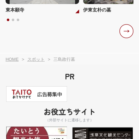
東本願寺
伊東玄朴の墓
HOME
スポット
三島政行墓
PR
お役立ちサイト
（外部サイトに遷移します）