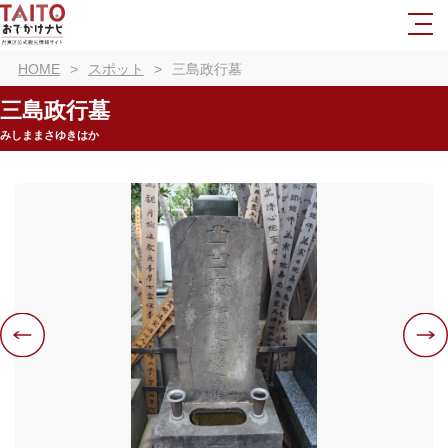
HOME
スポット
三島政行墓
三島政行墓
みしままさゆきはか