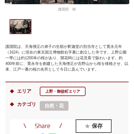
護国院 桜
護国院は、天海僧正の弟子の生順が釈迦堂の別当寺として寛永元年
（1624）に現在の東京国立博物館右手裏に創立した寺です。上野公園
一帯には約1200本の桜があり、開花時には花見客で賑わいます。約
400年前に、寛永寺を創建した天海僧正が吉野山から桜を移植させ、以
来、江戸一番の桜の名所として今日に及んでいます。
エリア
上野・御徒町エリア
カテゴリ
自然・花
保存