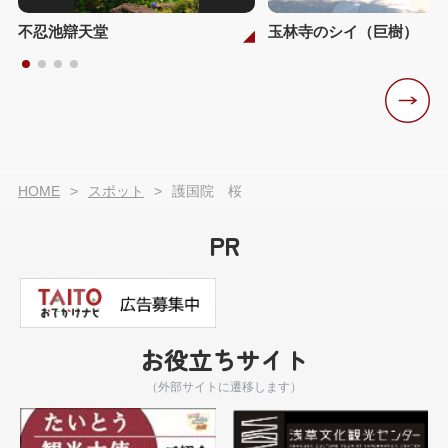
不忍池辯天堂
玉林寺のシイ（巨樹）
HOME
スポット
護国院 桜
PR
お役立ちサイト
（外部サイトに遷移します）