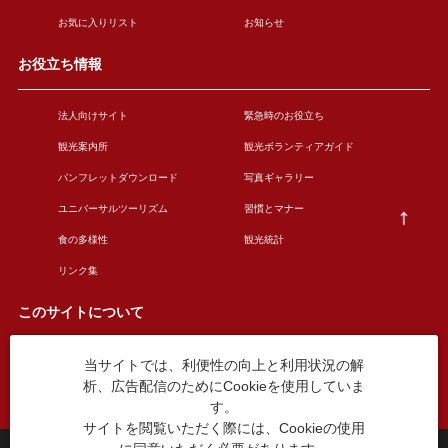
お気に入りリスト
お知らせ
お役立ち情報
法人向けサイト
緊急時のお役立ち
観光案内所
観光ボランティアガイド
パンフレットダウンロード
写真ギャラリー
ユニバーサルツーリズム
習慣とマナー
食の多様性
観光統計
リンク集
このサイトについて
当サイトでは、利便性の向上と利用状況の解
このサイトについて
広告掲載について
析、広告配信のためにCookieを使用していま
お問い合わせ
す。
サイトを閲覧いただく際には、Cookieの使用