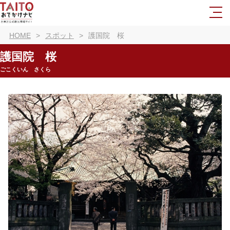
HOME
スポット
護国院 桜
護国院 桜
ごこくいん さくら