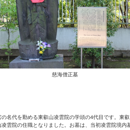
慈海僧正墓
宮の名代を勤める東叡山凌雲院の学頭の4代目です。東
山凌雲院の住職となりました。お墓は、当初凌雲院境内墓