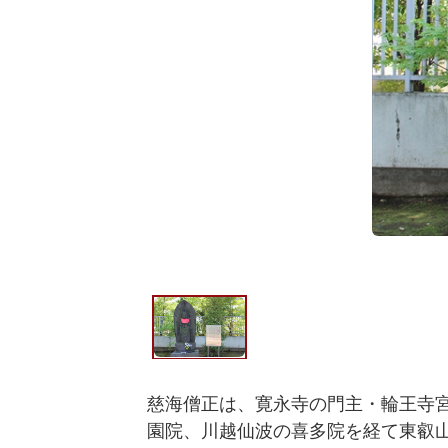
慈海僧正は、寛永寺の門主・輪王寺
園院、川越仙波の喜多院を経て東叡