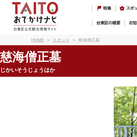
特集
スポ
台東区の概要
お知
HOME
スポット
慈海僧正墓
慈海僧正墓
じかいそうじょうはか