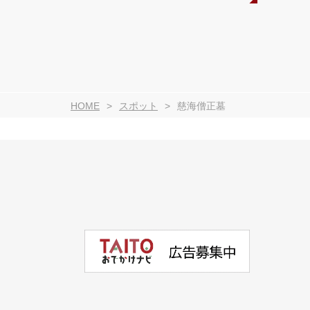
HOME
スポット
慈海僧正墓