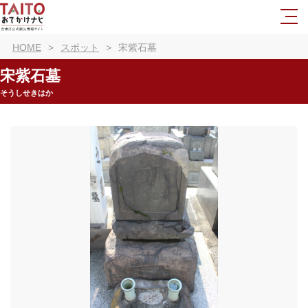
HOME
スポット
宋紫石墓
宋紫石墓
そうしせきはか