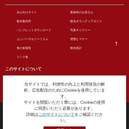
法人向けサイト
緊急時のお役立ち
観光案内所
観光ボランティアガイド
パンフレットダウンロード
写真ギャラリー
ユニバーサルツーリズム
習慣とマナー
食の多様性
観光統計
リンク集
このサイトについて
当サイトでは、利便性の向上と利用状況の解
このサイトについて
広告掲載について
析、広告配信のためにCookieを使用していま
お問い合わせ
す。
サイトを閲覧いただく際には、Cookieの使用
に同意いただく必要があります。
台東区役所観光課
詳細は
このサイトについて
をご確認くださ
〒110-8615 東京都台東区東上野4丁目5番6号
い。
TEL：03-5246-1151
（平日8:30〜17:15 土日祝休み）