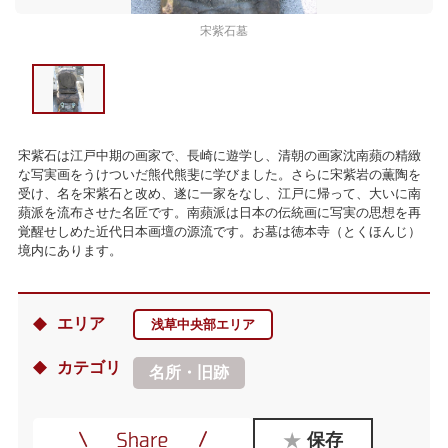
宋紫石墓
宋紫石は江戸中期の画家で、長崎に遊学し、清朝の画家沈南蘋の精緻
な写実画をうけついだ熊代熊斐に学びました。さらに宋紫岩の薫陶を
受け、名を宋紫石と改め、遂に一家をなし、江戸に帰って、大いに南
蘋派を流布させた名匠です。南蘋派は日本の伝統画に写実の思想を再
覚醒せしめた近代日本画壇の源流です。お墓は徳本寺（とくほんじ）
境内にあります。
エリア
浅草中央部エリア
カテゴリ
名所・旧跡
保存