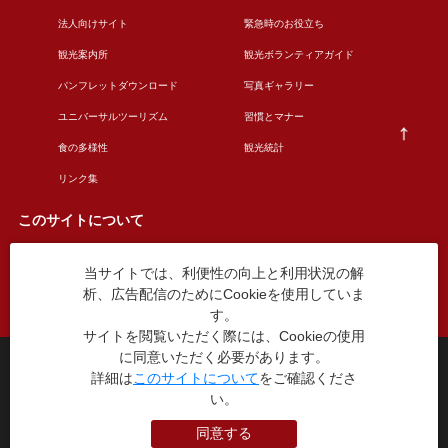
法人向けサイト
緊急時のお役立ち
観光案内所
観光ボランティアガイド
パンフレットダウンロード
写真ギャラリー
ユニバーサルツーリズム
習慣とマナー
食の多様性
観光統計
リンク集
このサイトについて
当サイトでは、利便性の向上と利用状況の解
このサイトについて
広告掲載について
析、広告配信のためにCookieを使用していま
お問い合わせ
す。
サイトを閲覧いただく際には、Cookieの使用
に同意いただく必要があります。
台東区役所観光課
詳細は
このサイトについて
をご確認くださ
〒110-8615 東京都台東区東上野4丁目5番6号
い。
TEL：03-5246-1151
（平日8:30〜17:15 土日祝休み）
同意する
本WEBサイトに掲就されている全データについて無断転載・引用を禁じます。