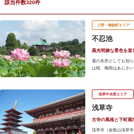
該当件数320件
上野・御徒町エリア
不忍池
風光明媚な景色を楽
蓮の名所としても知ら
は桜、梅雨はあじさい
池を埋め尽くすほどの
を訪れます。綺麗な蓮
「ボート池」ではスワ
浅草中央部エリア
「鵜の池」にはマガモ
ファミリーで、カップ
浅草寺
古寺の風格と下町風
浅草寺（金龍山浅草寺