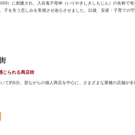
、それぞれ特徴的な形をしていて見応えは抜群。せっかくなら水上バス
1659）に創建され、入谷鬼子母神（いりやきしきしもじん）の名称で
、子を失う悲しみを実感させ改心させました。以後、安産・子育ての守
った由来からツノのない「おに」の文字を使っています。
街
感じられる商店街
歩いて約5分。昔ながらの個人商店を中心に、さまざまな業種の店舗が全
は「夕やけだんだん」と呼ばれ、下町を紅色に染める美しい夕日を堪能
45年頃に自然発生的に生まれ、現在の近隣型商店街へと発展。昭和の懐
れるスポットとして、近隣住民だけではなく、国内外から多くの観光客