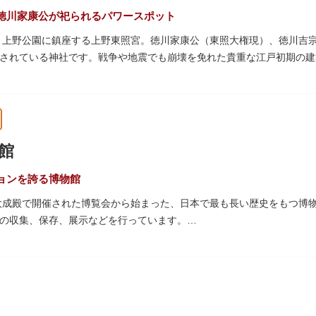
徳川家康公が祀られるパワースポット
た、上野公園に鎮座する上野東照宮。徳川家康公（東照大権現）、徳川吉
されている神社です。戦争や地震でも崩壊を免れた貴重な江戸初期の建
は紅葉やダリア展、お正月は初詣や冬ぼたん鑑賞の地として、年間を通
豪華絢爛な金色殿（社殿）などの建造物は、三代将軍・徳川家光公が、
。社殿内部は文化財保護のため通常は非公開ですが、特別公開が実施さ
館
量限定のお守りや御朱印も授与されているので要チェック。手塚治虫の
ョンを誇る博物館
の大成殿で開催された博覧会から始まった、日本で最も長い歴史をもつ博
の収集、保存、展示などを行っています。
物である本館をはじめとする6つの展示館（資料館）からなり、89件
プなどを実施しています。国宝や重要文化財などの名品をたどりながら
うか。
スに大理石の大階段がある本館では、壁時計やステンドグラスなど格調