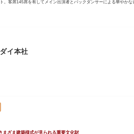
ト。客席145席を有してメイン出演者とバックダンサーによる華やかな
の活動を上野の本館、白金台の附属自然教育園、茨城県つくば市の実験
ダイ本社
に創業し、「夢・クリエイション～楽しいときを創る企業～を企業スロー
、アパレル、日用雑貨など、お客さまの身近で楽しんでいただけるエン
さまざま建築様式が見られる重要文化財