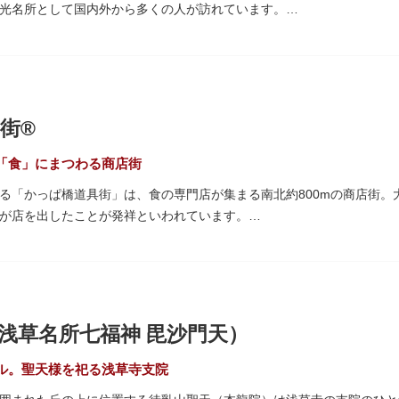
光名所として国内外から多くの人が訪れています。
「雷門（風雷神門）」は、高さ3.9mの大提灯と風神雷神像が安置され
ち、参拝客を堂々と迎えてくれます。本堂前には、邪気を払うご利益が
て身を清めましょう。「観音堂」とも呼ばれる本堂にはご本尊の聖観世
街®
も必見です。ひと際目立つ五重塔、国指定重要文化財の二天門、浅草名
、悠久の時に思いを馳せて見学をお楽しみください。
「食」にまつわる商店街
る「かっぱ橋道具街」は、食の専門店が集まる南北約800mの商店街。
され、朱塗りの建物がより一層鮮やかに浮かび上がります。昼間は約9
が店を出したことが発祥といわれています。
草絵巻」を楽しめるのも夜の醍醐味。撮影スポットやデートスポットに
がれ、現在はプロ仕様の調理器具や厨房機器、食器、包材、調理衣装な
運んでみてはいかがでしょうか。
て賑わいを見せています。もちろん、ほとんどのお店が小売にも対応。
プル作り体験ができるお店もありますよ。
10月9日前後に開催される「かっぱ橋道具まつり」では、各店舗がお
浅草名所七福神 毘沙門天）
も行われます。
ル。聖天様を祀る浅草寺支院