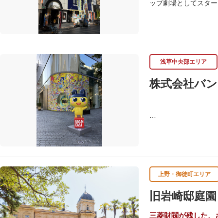
ップ劇場としてスター
習支援を推進。これら
ます。
浅草中央部エリア
株式会社バン
バンダイは1950年
ド、菓子・食品・食玩
上野・御徒町エリア
旧岩崎邸庭園
三菱財閥が残した、