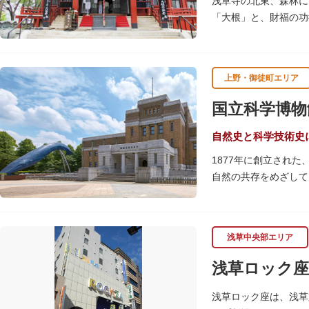
浅草寺の北東、森林に
「大根」と、財福の功
呂吹き大根が御神酒と
す。
上野・御徒町エリア
毎朝本堂で執り行われ
頼すると7日間毎朝祈
国立科学博物
自然史と科学技術史
1877年に創立され
自然の共存をめざして
命の歴史、科学技術の
2005年「愛・地球
の地球の100万分の
浅草中央部エリア
しています。
楽しみながら学習でき
浅草ロック座
館です。
浅草ロック座は、浅草
また、国立科学博物館