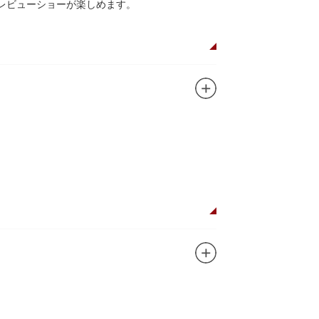
レビューショーが楽しめます。
植物園や筑波研究施設（非公開）で展開してい
ガンに掲げ、IPを軸に玩具、ガシャポン、カー
ターテインメントをお届けしています。