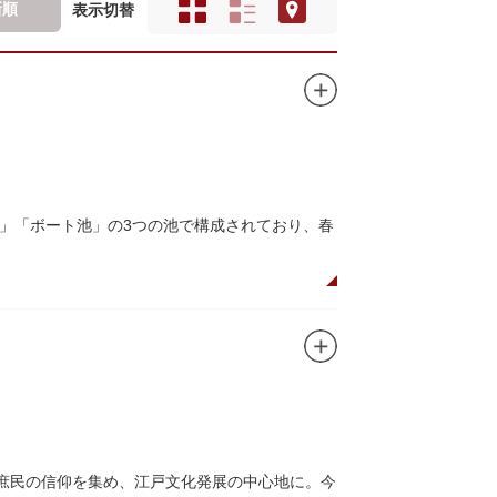
新順
表示切替
」「ボート池」の3つの池で構成されており、春
ので、シーズン中は多くの観光客が朝早くから池
がおすすめです。
、新しい発見ができるかもしれません。また、
ドウォッチングができる珍しいスポットです。
て庶民の信仰を集め、江戸文化発展の中心地に。今