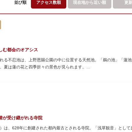
並び順
アクセス数順
現在地から
近い順
更
しむ都会のオアシス
れる不忍池は、上野恩賜公園の中に位置する天然池。「鵜の池」「蓮池
、夏は蓮の花と四季折々の景色が見られます。
蓮がピンクの花を咲かすのは7月～8月頃。早朝から午前のみ開花する
の花を近くから観察できるデッキを散歩しながら朝の不忍池を楽しむの
ンボートやオール式のボートのレンタルが可能。水上から池を眺めれば
・オナガガモなどたくさんの鴨や渡り鳥が訪れます。大都会の中でバー
ルで、または一人でゆったりと、思い思いの時間をお過ごしください。
情が受け継がれる寺院
）は、628年に創建された都内最古とされる寺院。「浅草観音」とし