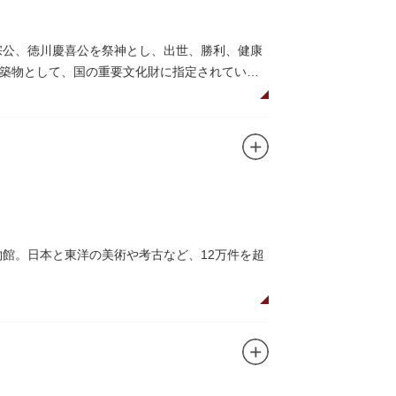
宗公、徳川慶喜公を祭神とし、出世、勝利、健康
築物として、国の重要文化財に指定されていま
して国内外からの参拝者で賑わうスポットで
日光東照宮までお参りに行けない江戸の人々の
れることもあるので、拝観を申し込んでみては
ユニコのお守りなど愛らしいものがあります
物館。日本と東洋の美術や考古など、12万件を超
の国宝を所蔵。常に貴重な文化財を公開し、講座や
、真の美術史を堪能し価値あるひと時を過ごし
高い内部装飾にも注目してみてください。初め