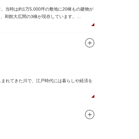
当時は約1万5,000坪の敷地に20棟もの建物が
）、和館大広間の3棟が現存しています。
で、館内の随所に見事なジャコビアン様式の装
でつながっています。通常は非公開ですが、毎
親しまれてきた川で、江戸時代には暮らしや経済を
とのコラボレーションも、まさに絵になる光景
は550坪に及ぶ洋館を遥かにしのぐ規模でした
なっており、こちらも多くの見物客でにぎわいま
る広大な庭は、建築様式同様に和洋併置式とさ
ら、緑化が施された遊歩道で散歩やジョギング
が見られ、煉瓦塀を含めた敷地全体が重要文化