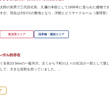
太郎の長男で三代目社長、久彌の本邸として1896年に造られた建物です。
すが、現在は3分の1の敷地となり、洋館とビリヤードルーム（撞球室
知られるジョサイア・コンドルによって設計された西洋木造建築の洋館
奥浅草エリア
浅草橋・蔵前エリア
珍しいスイスの山小屋風の撞球室（ビリヤード場）で、洋館から地下道
ンボル的存在
0/16）に先着順で限定公開されています。
ぐ全長23.5kmの一級河川。古くから下町の人々の生活の一部として
して、大きな役割を担っていました。
乗って隅田川両岸に続く桜並木を楽しむ姿も見られ、東京スカイツリー
 梁大河喜十郎の手によるものと伝えられている書院造りの和館で、当時
の最終土曜日に開催される「隅田川花火大会」は、東京の夏の風物詩に
どに使われていた大広間の1棟だけが残っています。
ア
式が見られるとあって見ごたえ抜群。大名庭園の形式を一部踏襲してい
ラス」と呼ばれる遊歩道も整備されています。心地よい風に吹かれなが
代庭園の初期の形を残しています。江戸時代の石碑や手水鉢、庭石など
プンカフェでほっと一息つくのもおすすめです。
。