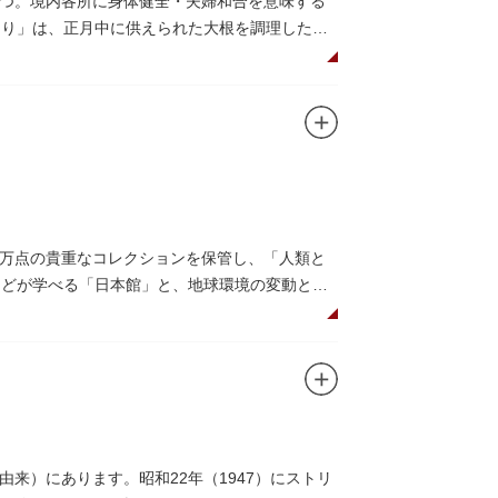
つ。境内各所に身体健全・夫婦和合を意味する
つり」は、正月中に供えられた大根を調理した風
だくことで、心身健康のご利益があるそうで
法。心願成就の力があると考えられており、依
毘沙門天が祀られています。
0万点の貴重なコレクションを保管し、「人類と
系などが学べる「日本館」と、地球環境の変動と生
画展などから構成されています。
6○」も見どころのひとつ。直径12.8m（実際
アターで、月ごとに変わるオリジナル映像を上映
コーナーもあり、お子様連れでも楽しめる博物
来）にあります。昭和22年（1947）にストリ
研究、標本資料の収集・保管・活用、展示・学