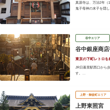
隅田川にかかる橋々も
真源寺は、万治2年（
ょうか。
鬼子母神の末子を隠し
は、子育ての善神にな
谷中エリア
谷中銀座商店
東京の下町レトロを
JR日暮里駅西口から
す。
商店街につながる階段
谷中銀座商店街は19
上野・御徒町エリア
の下町レトロを感じら
上野東照宮