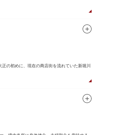
た浅草寺の総門。本堂前には2体の仁王尊像が並
あるといわれる常香炉（じょうこうろ）が鎮
音菩薩が祀られており、毎日定時に法要が執り
所七福神のひとつ・大黒天が祀られた影向堂
大正の初めに、現在の商店街を流れていた新堀川
0店舗が軒を連ねる仲見世のお店も閉まり、シャ
もおすすめです。昼間と比べて人が少なくゆっ
ど「食」にまつわる約170軒の専門店が集まる個
家庭の調理用具を購入したい人や観光客にもお
すすめ商品や掘り出しものを販売。また、年ごとに