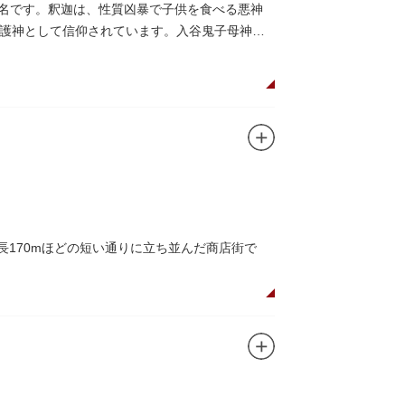
に乗船して、優雅に観察してみてはいかがでし
有名です。釈迦は、性質凶暴で子供を食べる悪神
護神として信仰されています。入谷鬼子母神で
長170mほどの短い通りに立ち並んだ商店街で
できるスポット。
かしい商店街の景観を見ることができます。東京
が訪れ、買い物や散策を楽しんでいます。