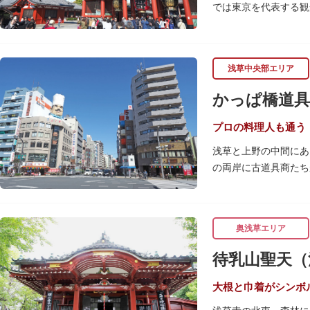
では東京を代表する観
浅草の象徴とも言える
ぶ山門「宝蔵門」が建
浅草中央部エリア
座。参拝前に煙を浴び
行われています。
かっぱ橋道具
境内の歴史ある建造物
（ようごうどう）など
プロの料理人も通う
浅草と上野の中間にあ
日没後はライトアップ
の両岸に古道具商たち
ッターに描かれた「浅
関東大震災後に川は塞
くり巡れるので、足を
性的な専門商店街とし
すすめです。食品サン
奥浅草エリア
毎年、道具の日である
待乳山聖天（
異なる様々な催しもの
大根と巾着がシンボ