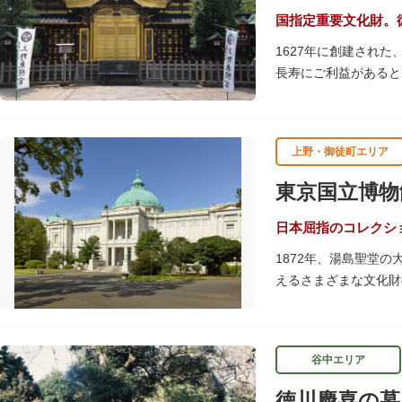
国指定重要文化財。
1627年に創建され
長寿にご利益があると
す。春は牡丹・桜、秋
す。
上野・御徒町エリア
贅沢に金箔が使われた
ために建てられたそう
東京国立博物
いかがでしょうか。
授与所では、期間・数
日本屈指のコレクシ
よ。
1872年、湯島聖堂
えるさまざまな文化財
帝冠様式の代表的建築
講演会、ワークショッ
てみてはいかがでしょ
谷中エリア
吹き抜けのエントラン
徳川慶喜の墓