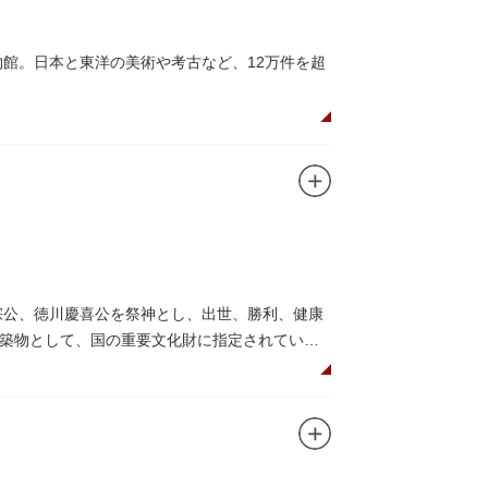
物館。日本と東洋の美術や考古など、12万件を超
の国宝を所蔵。常に貴重な文化財を公開し、講座や
、真の美術史を堪能し価値あるひと時を過ごし
高い内部装飾にも注目してみてください。初め
めぐり／仏像大好き）を参考にめぐるのも良い
宗公、徳川慶喜公を祭神とし、出世、勝利、健康
ながらゆったりと散策するのもおすすめです。
築物として、国の重要文化財に指定されていま
して国内外からの参拝者で賑わうスポットで
日光東照宮までお参りに行けない江戸の人々の
れることもあるので、拝観を申し込んでみては