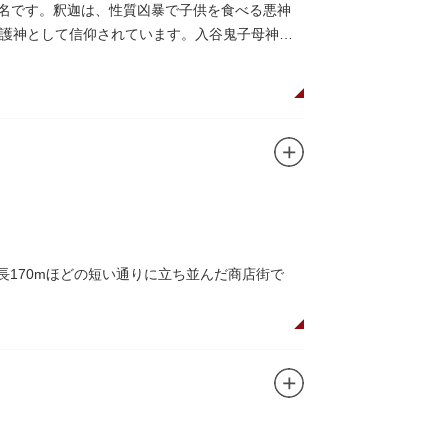
でつながっています。通常は非公開ですが、毎
有名です。釈迦は、性質凶暴で子供を食べる悪神
護神として信仰されています。入谷鬼子母神で
は550坪に及ぶ洋館を遥かにしのぐ規模でした
る広大な庭は、建築様式同様に和洋併置式とさ
が見られ、煉瓦塀を含めた敷地全体が重要文化
長170mほどの短い通りに立ち並んだ商店街で
できるスポット。
かしい商店街の景観を見ることができます。東京
が訪れ、買い物や散策を楽しんでいます。