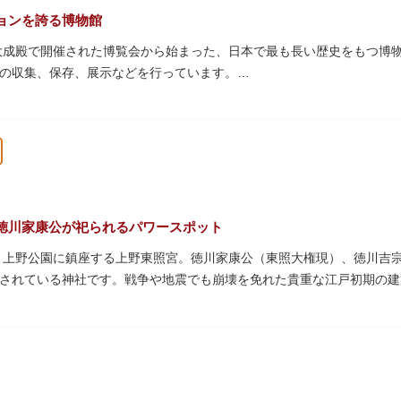
ョンを誇る博物館
の大成殿で開催された博覧会から始まった、日本で最も長い歴史をもつ博
の収集、保存、展示などを行っています。
物である本館をはじめとする6つの展示館（資料館）からなり、89件
プなどを実施しています。国宝や重要文化財などの名品をたどりながら
うか。
スに大理石の大階段がある本館では、壁時計やステンドグラスなど格調
限られている方などに向け提案されたコース（日本美術入門／たてもの
徳川家康公が祀られるパワースポット
た、上野公園に鎮座する上野東照宮。徳川家康公（東照大権現）、徳川吉
やミュージアムショップのほか緑豊かな庭園も。季節ごとの彩りを感じ
されている神社です。戦争や地震でも崩壊を免れた貴重な江戸初期の建
は紅葉やダリア展、お正月は初詣や冬ぼたん鑑賞の地として、年間を通
豪華絢爛な金色殿（社殿）などの建造物は、三代将軍・徳川家光公が、
。社殿内部は文化財保護のため通常は非公開ですが、特別公開が実施さ