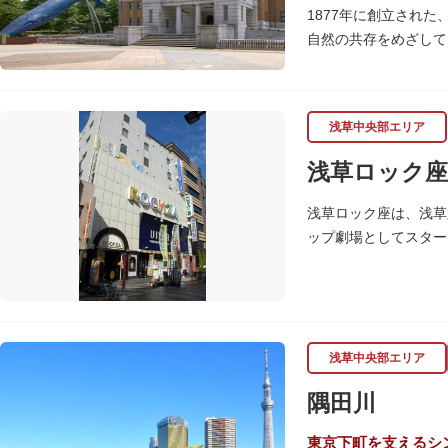
1877年に創立され
自然の共存をめざして
命の歴史、科学技術の
2005年「愛・地球
の地球の100万分の
浅草中央部エリア
しています。
楽しみながら学習でき
浅草ロック座
館です。
浅草ロック座は、浅草
また、国立科学博物館
ップ劇場としてスター
習支援を推進。これら
ます。
浅草中央部エリア
隅田川
東京下町を支えるシ