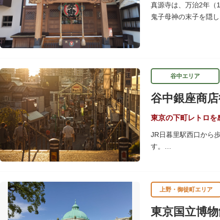
当時の日本では非常に
真源寺は、万治2年（
月15日（10月のみ1
鬼子母神の末子を隠し
は、子育ての善神にな
【和館大広間】
洋館に併置された名棟
が、現在は冠婚葬祭な
谷中エリア
一度にさまざま建築様
谷中銀座商店
れ、「芝庭」をもつ近
財に指定されています
東京の下町レトロを
JR日暮里駅西口から
す。
商店街につながる階段
谷中銀座商店街は19
上野・御徒町エリア
の下町レトロを感じら
東京国立博物