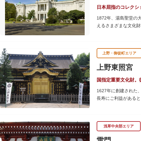
日本屈指のコレクシ
1872年、湯島聖堂
えるさまざまな文化財
帝冠様式の代表的建築
講演会、ワークショッ
てみてはいかがでしょ
上野・御徒町エリア
吹き抜けのエントラン
上野東照宮
て来館する方や時間が
でしょう。
国指定重要文化財。
1627年に創建され
敷地内にはレストラン
長寿にご利益があると
す。春は牡丹・桜、秋
す。
浅草中央部エリア
贅沢に金箔が使われた
ために建てられたそう
雷門