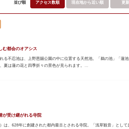
並び順
アクセス数順
現在地から
近い順
更
しむ都会のオアシス
れる不忍池は、上野恩賜公園の中に位置する天然池。「鵜の池」「蓮池
、夏は蓮の花と四季折々の景色が見られます。
蓮がピンクの花を咲かすのは7月～8月頃。早朝から午前のみ開花する
の花を近くから観察できるデッキを散歩しながら朝の不忍池を楽しむの
ンボートやオール式のボートのレンタルが可能。水上から池を眺めれば
・オナガガモなどたくさんの鴨や渡り鳥が訪れます。大都会の中でバー
ルで、または一人でゆったりと、思い思いの時間をお過ごしください。
情が受け継がれる寺院
）は、628年に創建された都内最古とされる寺院。「浅草観音」とし