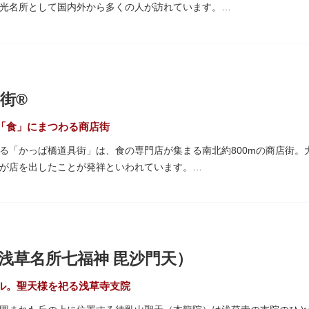
光名所として国内外から多くの人が訪れています。
「雷門（風雷神門）」は、高さ3.9mの大提灯と風神雷神像が安置され
ち、参拝客を堂々と迎えてくれます。本堂前には、邪気を払うご利益が
て身を清めましょう。「観音堂」とも呼ばれる本堂にはご本尊の聖観世
街®
も必見です。ひと際目立つ五重塔、国指定重要文化財の二天門、浅草名
、悠久の時に思いを馳せて見学をお楽しみください。
「食」にまつわる商店街
る「かっぱ橋道具街」は、食の専門店が集まる南北約800mの商店街。
され、朱塗りの建物がより一層鮮やかに浮かび上がります。昼間は約9
が店を出したことが発祥といわれています。
草絵巻」を楽しめるのも夜の醍醐味。撮影スポットやデートスポットに
がれ、現在はプロ仕様の調理器具や厨房機器、食器、包材、調理衣装な
運んでみてはいかがでしょうか。
て賑わいを見せています。もちろん、ほとんどのお店が小売にも対応。
プル作り体験ができるお店もありますよ。
10月9日前後に開催される「かっぱ橋道具まつり」では、各店舗がお
浅草名所七福神 毘沙門天）
も行われます。
ル。聖天様を祀る浅草寺支院