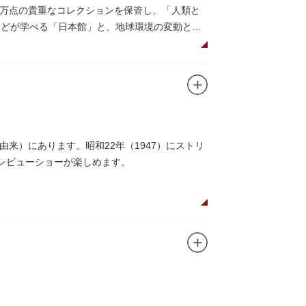
0万点の貴重なコレクションを保管し、「人類と
系などが学べる「日本館」と、地球環境の変動と生
画展などから構成されています。
6○」も見どころのひとつ。直径12.8m（実際
アターで、月ごとに変わるオリジナル映像を上映
コーナーもあり、お子様連れでも楽しめる博物
来）にあります。昭和22年（1947）にストリ
研究、標本資料の収集・保管・活用、展示・学
レビューショーが楽しめます。
植物園や筑波研究施設（非公開）で展開してい