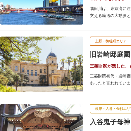
隅田川は、東京湾に注
支える輸送の大動脈と
春になると、屋形船に
です。また、毎年7月
す。
上野・御徒町エリア
川沿いには「隅田川テ
旧岩崎邸庭園
を楽しんだ後は、オー
隅田川にかかる橋々も
三菱財閥が残した、
ょうか。
三菱財閥初代・岩崎彌
あったと言われていま
【洋館】
鹿鳴館の建築家として
根岸・入谷・金杉エリ
飾が施されています。
入谷鬼子母神
【撞球室】