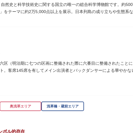
た、自然史と科学技術史に関する国立の唯一の総合科学博物館です。約50
」をテーマに約2万5,000点以上を展示。日本列島の成り立ちや生態
進歩などが学べる「地球館」の2つの常設展示をメインに、特別展・企
博」の長久手日本館で人気を博した「地球の部屋」を移設した、「シアター3
1の大きさ）のドームの内側すべてがスクリーンになっている世界初のシ
るイベント企画や、恐竜をはじめとした様々な実物標本、子ども向けの
六区（明治期に七つの区画に整備された際に六番目に整備されたことに由
では、日本およびアジアにおける科学系博物館の中核施設として、調査
ト。客席145席を有してメイン出演者とバックダンサーによる華やかな
の活動を上野の本館、白金台の附属自然教育園、茨城県つくば市の実験
奥浅草エリア
浅草橋・蔵前エリア
ンボル的存在