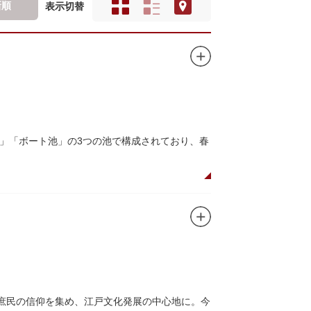
新順
表示切替
」「ボート池」の3つの池で構成されており、春
ので、シーズン中は多くの観光客が朝早くから池
がおすすめです。
、新しい発見ができるかもしれません。また、
ドウォッチングができる珍しいスポットです。
て庶民の信仰を集め、江戸文化発展の中心地に。今