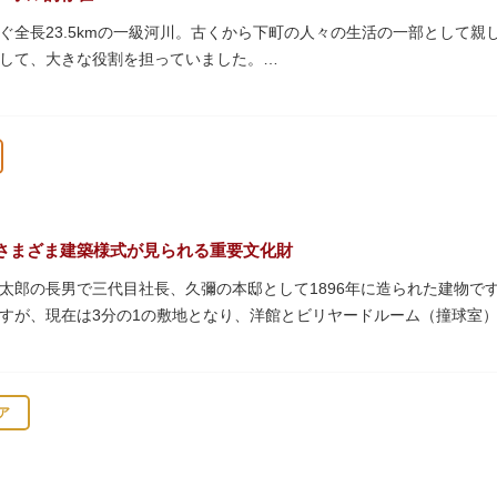
ぐ全長23.5kmの一級河川。古くから下町の人々の生活の一部として
して、大きな役割を担っていました。
乗って隅田川両岸に続く桜並木を楽しむ姿も見られ、東京スカイツリー
の最終土曜日に開催される「隅田川花火大会」は、東京の夏の風物詩に
ラス」と呼ばれる遊歩道も整備されています。心地よい風に吹かれなが
プンカフェでほっと一息つくのもおすすめです。
、それぞれ特徴的な形をしていて見応えは抜群。せっかくなら水上バス
さまざま建築様式が見られる重要文化財
太郎の長男で三代目社長、久彌の本邸として1896年に造られた建物です。
すが、現在は3分の1の敷地となり、洋館とビリヤードルーム（撞球室
知られるジョサイア・コンドルによって設計された西洋木造建築の洋館
ア