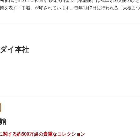
囲まれた丘の上に位置する待乳山聖天（本龍院）は浅草寺の支院のひと
徳を表す「巾着」が印されています。毎年1月7日に行われる「大根ま
ともに参拝者に振る舞われるイベント。聖天様のお下がりの大根をいた
ている「浴油祈祷（よくゆきとう）」は、聖天様を供養する最高の祈祷
祷していただけます。また、浅草名所七福神のひとつとしても知られ、
ダイ本社
に創業し、「夢・クリエイション～楽しいときを創る企業～を企業スロー
、アパレル、日用雑貨など、お客さまの身近で楽しんでいただけるエン
館
に関する約500万点の貴重なコレクション