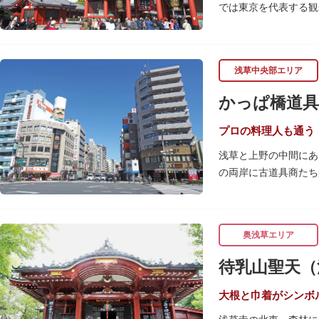
では東京を代表する観
浅草の象徴とも言える
ぶ山門「宝蔵門」が建
浅草中央部エリア
座。参拝前に煙を浴び
行われています。
かっぱ橋道具
境内の歴史ある建造物
（ようごうどう）など
プロの料理人も通う
浅草と上野の中間にあ
日没後はライトアップ
の両岸に古道具商たち
ッターに描かれた「浅
関東大震災後に川は塞
くり巡れるので、足を
性的な専門商店街とし
すすめです。食品サン
奥浅草エリア
毎年、道具の日である
待乳山聖天（
異なる様々な催しもの
大根と巾着がシンボ