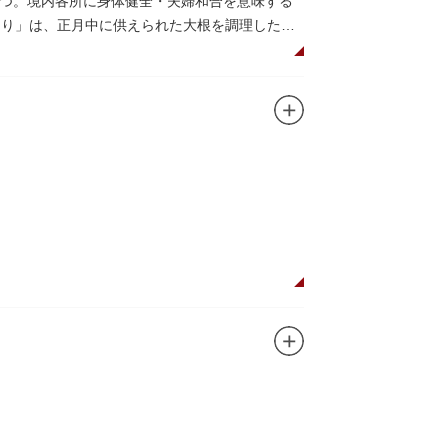
つ。境内各所に身体健全・夫婦和合を意味する
つり」は、正月中に供えられた大根を調理した風
だくことで、心身健康のご利益があるそうで
法。心願成就の力があると考えられており、依
毘沙門天が祀られています。
ガンに掲げ、IPを軸に玩具、ガシャポン、カー
ターテインメントをお届けしています。