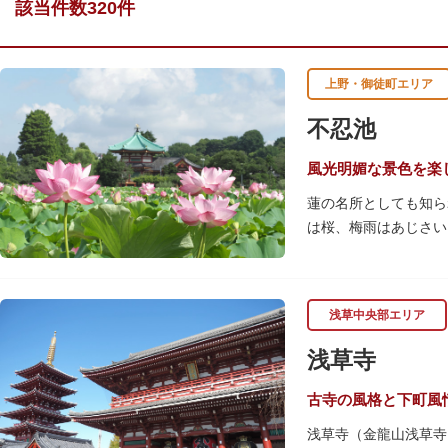
該当件数320件
上野・御徒町エリア
不忍池
風光明媚な景色を楽
蓮の名所としても知ら
は桜、梅雨はあじさい
池を埋め尽くすほどの
を訪れます。綺麗な蓮
「ボート池」ではスワ
浅草中央部エリア
「鵜の池」にはマガモ
ファミリーで、カップ
浅草寺
古寺の風格と下町風
浅草寺（金龍山浅草寺