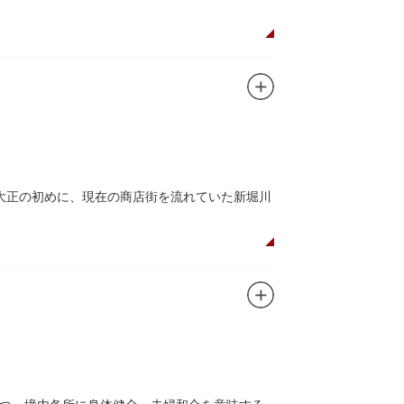
た浅草寺の総門。本堂前には2体の仁王尊像が並
あるといわれる常香炉（じょうこうろ）が鎮
音菩薩が祀られており、毎日定時に法要が執り
所七福神のひとつ・大黒天が祀られた影向堂
大正の初めに、現在の商店街を流れていた新堀川
0店舗が軒を連ねる仲見世のお店も閉まり、シャ
もおすすめです。昼間と比べて人が少なくゆっ
ど「食」にまつわる約170軒の専門店が集まる個
家庭の調理用具を購入したい人や観光客にもお
すすめ商品や掘り出しものを販売。また、年ごとに