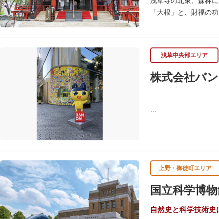
浅草寺の北東、森林に
「大根」と、財福の功
呂吹き大根が御神酒と
す。
浅草中央部エリア
毎朝本堂で執り行われ
頼すると7日間毎朝祈
株式会社バン
バンダイは1950年
ド、菓子・食品・食玩
上野・御徒町エリア
国立科学博物
自然史と科学技術史