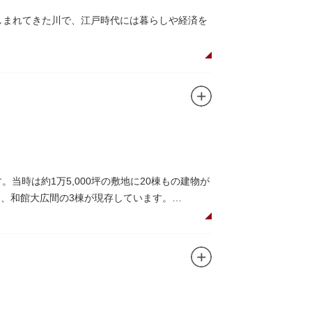
親しまれてきた川で、江戸時代には暮らしや経済を
とのコラボレーションも、まさに絵になる光景
なっており、こちらも多くの見物客でにぎわいま
ら、緑化が施された遊歩道で散歩やジョギング
に乗船して、優雅に観察してみてはいかがでし
当時は約1万5,000坪の敷地に20棟もの建物が
）、和館大広間の3棟が現存しています。
で、館内の随所に見事なジャコビアン様式の装