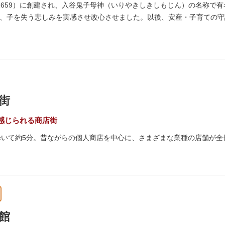
珍しいスイスの山小屋風の撞球室（ビリヤード場）で、洋館から地下道
1659）に創建され、入谷鬼子母神（いりやきしきしもじん）の名称で
0/16）に先着順で限定公開されています。
、子を失う悲しみを実感させ改心させました。以後、安産・子育ての守
った由来からツノのない「おに」の文字を使っています。
 梁大河喜十郎の手によるものと伝えられている書院造りの和館で、当時
どに使われていた大広間の1棟だけが残っています。
式が見られるとあって見ごたえ抜群。大名庭園の形式を一部踏襲してい
街
代庭園の初期の形を残しています。江戸時代の石碑や手水鉢、庭石など
。
感じられる商店街
歩いて約5分。昔ながらの個人商店を中心に、さまざまな業種の店舗が全
は「夕やけだんだん」と呼ばれ、下町を紅色に染める美しい夕日を堪能
45年頃に自然発生的に生まれ、現在の近隣型商店街へと発展。昭和の懐
れるスポットとして、近隣住民だけではなく、国内外から多くの観光客
館