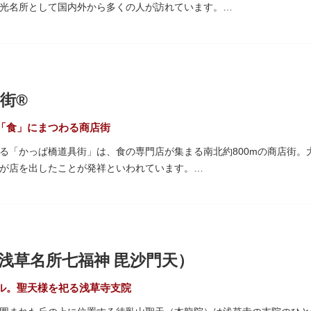
光名所として国内外から多くの人が訪れています。
「雷門（風雷神門）」は、高さ3.9mの大提灯と風神雷神像が安置され
ち、参拝客を堂々と迎えてくれます。本堂前には、邪気を払うご利益が
て身を清めましょう。「観音堂」とも呼ばれる本堂にはご本尊の聖観世
街®
も必見です。ひと際目立つ五重塔、国指定重要文化財の二天門、浅草名
、悠久の時に思いを馳せて見学をお楽しみください。
「食」にまつわる商店街
る「かっぱ橋道具街」は、食の専門店が集まる南北約800mの商店街。
され、朱塗りの建物がより一層鮮やかに浮かび上がります。昼間は約9
が店を出したことが発祥といわれています。
草絵巻」を楽しめるのも夜の醍醐味。撮影スポットやデートスポットに
がれ、現在はプロ仕様の調理器具や厨房機器、食器、包材、調理衣装な
運んでみてはいかがでしょうか。
て賑わいを見せています。もちろん、ほとんどのお店が小売にも対応。
プル作り体験ができるお店もありますよ。
10月9日前後に開催される「かっぱ橋道具まつり」では、各店舗がお
浅草名所七福神 毘沙門天）
も行われます。
ル。聖天様を祀る浅草寺支院