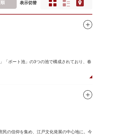
新順
表示切替
」「ボート池」の3つの池で構成されており、春
ので、シーズン中は多くの観光客が朝早くから池
がおすすめです。
、新しい発見ができるかもしれません。また、
ドウォッチングができる珍しいスポットです。
て庶民の信仰を集め、江戸文化発展の中心地に。今