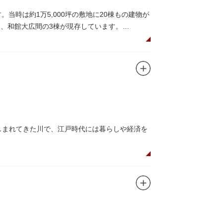
当時は約1万5,000坪の敷地に20棟もの建物が
）、和館大広間の3棟が現存しています。
で、館内の随所に見事なジャコビアン様式の装
でつながっています。通常は非公開ですが、毎
親しまれてきた川で、江戸時代には暮らしや経済を
とのコラボレーションも、まさに絵になる光景
は550坪に及ぶ洋館を遥かにしのぐ規模でした
なっており、こちらも多くの見物客でにぎわいま
る広大な庭は、建築様式同様に和洋併置式とさ
ら、緑化が施された遊歩道で散歩やジョギング
が見られ、煉瓦塀を含めた敷地全体が重要文化