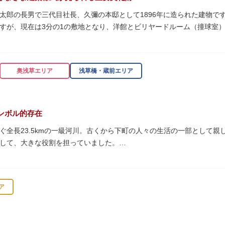
太郎の長男で三代目社長、久彌の本邸として1896年に造られた建物です。
すが、現在は3分の1の敷地となり、洋館とビリヤードルーム（撞球室
知られるジョサイア・コンドルによって設計された西洋木造建築の洋館
奥浅草エリア
浅草橋・蔵前エリア
珍しいスイスの山小屋風の撞球室（ビリヤード場）で、洋館から地下道
ンボル的存在
0/16）に先着順で限定公開されています。
ぐ全長23.5kmの一級河川。古くから下町の人々の生活の一部として
して、大きな役割を担っていました。
乗って隅田川両岸に続く桜並木を楽しむ姿も見られ、東京スカイツリー
 梁大河喜十郎の手によるものと伝えられている書院造りの和館で、当時
の最終土曜日に開催される「隅田川花火大会」は、東京の夏の風物詩に
どに使われていた大広間の1棟だけが残っています。
ア
式が見られるとあって見ごたえ抜群。大名庭園の形式を一部踏襲してい
ラス」と呼ばれる遊歩道も整備されています。心地よい風に吹かれなが
代庭園の初期の形を残しています。江戸時代の石碑や手水鉢、庭石など
プンカフェでほっと一息つくのもおすすめです。
。