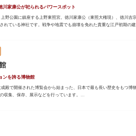
徳川家康公が祀られるパワースポット
た、上野公園に鎮座する上野東照宮。徳川家康公（東照大権現）、徳川吉
されている神社です。戦争や地震でも崩壊を免れた貴重な江戸初期の建
は紅葉やダリア展、お正月は初詣や冬ぼたん鑑賞の地として、年間を通
豪華絢爛な金色殿（社殿）などの建造物は、三代将軍・徳川家光公が、
。社殿内部は文化財保護のため通常は非公開ですが、特別公開が実施さ
館
量限定のお守りや御朱印も授与されているので要チェック。手塚治虫の
ョンを誇る博物館
の大成殿で開催された博覧会から始まった、日本で最も長い歴史をもつ博
の収集、保存、展示などを行っています。
物である本館をはじめとする6つの展示館（資料館）からなり、89件
プなどを実施しています。国宝や重要文化財などの名品をたどりながら
うか。
スに大理石の大階段がある本館では、壁時計やステンドグラスなど格調