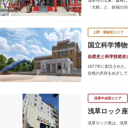
浅草寺の北東、森林に
「大根」と、財福の功
呂吹き大根が御神酒と
す。
上野・御徒町エリア
毎朝本堂で執り行われ
頼すると7日間毎朝祈
国立科学博物
自然史と科学技術史
1877年に創立され
自然の共存をめざして
命の歴史、科学技術の
2005年「愛・地球
の地球の100万分の
浅草中央部エリア
しています。
楽しみながら学習でき
浅草ロック座
館です。
浅草ロック座は、浅草
また、国立科学博物館