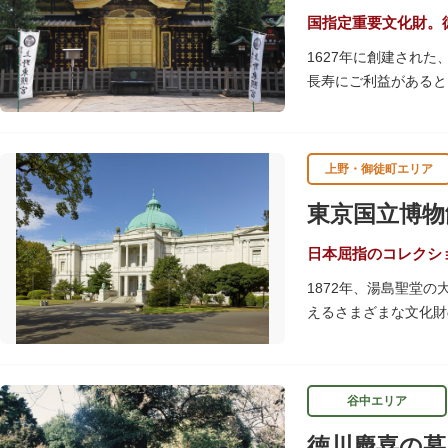
国指定重要文化財。
1627年に創建され
長寿にご利益があると
す。春は牡丹・桜、秋
す。
上野・御徒町エリア
贅沢に金箔が使われた
ために建てられたそう
東京国立博物
いかがでしょうか。
授与所では、期間・数
日本屈指のコレクシ
よ。
1872年、湯島聖堂
えるさまざまな文化財
帝冠様式の代表的建築
講演会、ワークショッ
てみてはいかがでしょ
谷中エリア
吹き抜けのエントラン
徳川慶喜の墓