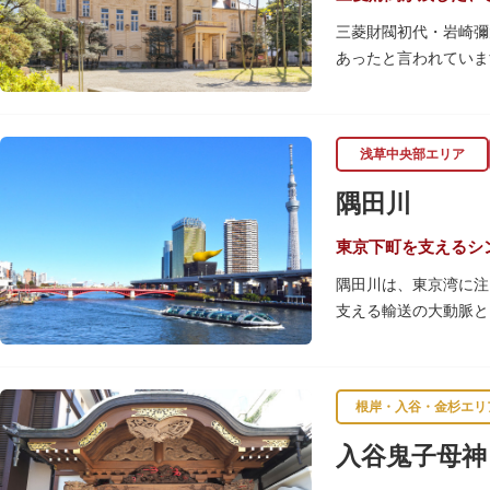
三菱財閥初代・岩崎彌
あったと言われていま
【洋館】
鹿鳴館の建築家として
浅草中央部エリア
飾が施されています。
隅田川
【撞球室】
当時の日本では非常に
東京下町を支えるシ
月15日（10月のみ1
隅田川は、東京湾に注
支える輸送の大動脈と
【和館大広間】
春になると、屋形船に
洋館に併置された名棟
です。また、毎年7月
が、現在は冠婚葬祭な
す。
根岸・入谷・金杉エリ
一度にさまざま建築様
川沿いには「隅田川テ
入谷鬼子母神
れ、「芝庭」をもつ近
を楽しんだ後は、オー
財に指定されています