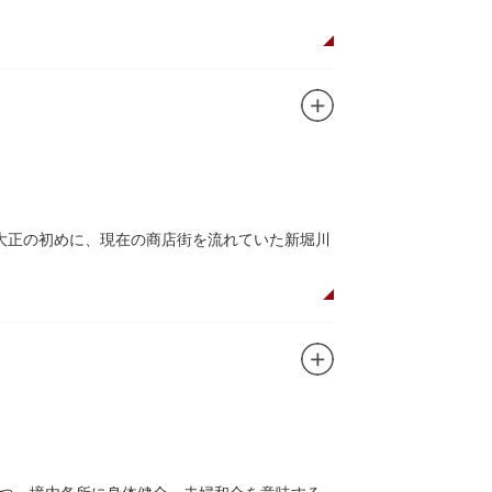
た浅草寺の総門。本堂前には2体の仁王尊像が並
あるといわれる常香炉（じょうこうろ）が鎮
音菩薩が祀られており、毎日定時に法要が執り
所七福神のひとつ・大黒天が祀られた影向堂
大正の初めに、現在の商店街を流れていた新堀川
0店舗が軒を連ねる仲見世のお店も閉まり、シャ
もおすすめです。昼間と比べて人が少なくゆっ
ど「食」にまつわる約170軒の専門店が集まる個
家庭の調理用具を購入したい人や観光客にもお
すすめ商品や掘り出しものを販売。また、年ごとに