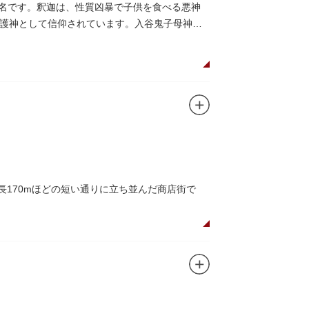
に乗船して、優雅に観察してみてはいかがでし
有名です。釈迦は、性質凶暴で子供を食べる悪神
護神として信仰されています。入谷鬼子母神で
長170mほどの短い通りに立ち並んだ商店街で
できるスポット。
かしい商店街の景観を見ることができます。東京
が訪れ、買い物や散策を楽しんでいます。