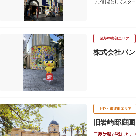
ップ劇場としてスター
習支援を推進。これら
ます。
浅草中央部エリア
株式会社バン
バンダイは1950年
ド、菓子・食品・食玩
上野・御徒町エリア
旧岩崎邸庭園
三菱財閥が残した、