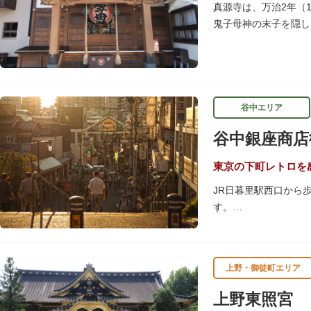
隅田川にかかる橋々も
真源寺は、万治2年（
ょうか。
鬼子母神の末子を隠し
は、子育ての善神にな
谷中エリア
谷中銀座商店
東京の下町レトロを
JR日暮里駅西口から
す。
商店街につながる階段
谷中銀座商店街は19
上野・御徒町エリア
の下町レトロを感じら
上野東照宮