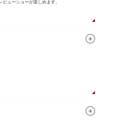
レビューショーが楽しめます。
植物園や筑波研究施設（非公開）で展開してい
ガンに掲げ、IPを軸に玩具、ガシャポン、カー
ターテインメントをお届けしています。