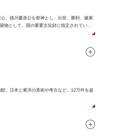
宗公、徳川慶喜公を祭神とし、出世、勝利、健康
築物として、国の重要文化財に指定されていま
して国内外からの参拝者で賑わうスポットで
日光東照宮までお参りに行けない江戸の人々の
れることもあるので、拝観を申し込んでみては
ユニコのお守りなど愛らしいものがあります
物館。日本と東洋の美術や考古など、12万件を超
の国宝を所蔵。常に貴重な文化財を公開し、講座や
、真の美術史を堪能し価値あるひと時を過ごし
高い内部装飾にも注目してみてください。初め