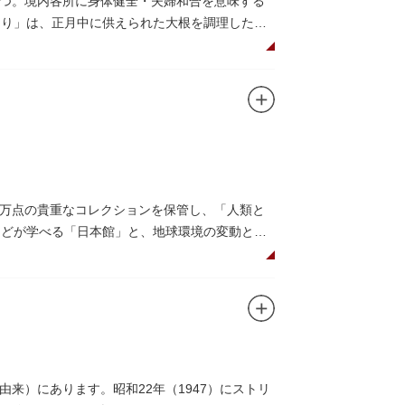
つ。境内各所に身体健全・夫婦和合を意味する
つり」は、正月中に供えられた大根を調理した風
だくことで、心身健康のご利益があるそうで
法。心願成就の力があると考えられており、依
毘沙門天が祀られています。
0万点の貴重なコレクションを保管し、「人類と
系などが学べる「日本館」と、地球環境の変動と生
画展などから構成されています。
6○」も見どころのひとつ。直径12.8m（実際
アターで、月ごとに変わるオリジナル映像を上映
コーナーもあり、お子様連れでも楽しめる博物
来）にあります。昭和22年（1947）にストリ
研究、標本資料の収集・保管・活用、展示・学