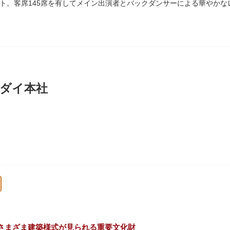
ト。客席145席を有してメイン出演者とバックダンサーによる華やかな
の活動を上野の本館、白金台の附属自然教育園、茨城県つくば市の実験
ダイ本社
に創業し、「夢・クリエイション～楽しいときを創る企業～を企業スロー
、アパレル、日用雑貨など、お客さまの身近で楽しんでいただけるエン
さまざま建築様式が見られる重要文化財