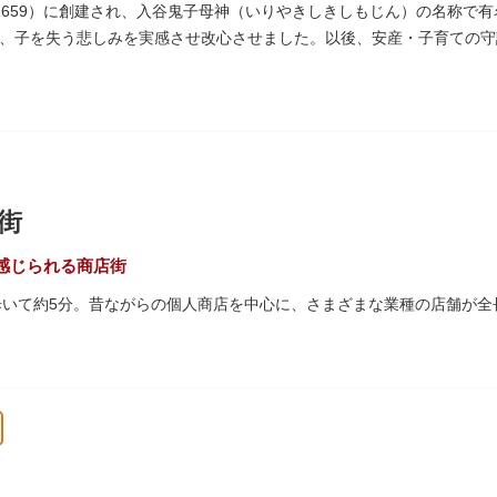
、それぞれ特徴的な形をしていて見応えは抜群。せっかくなら水上バス
1659）に創建され、入谷鬼子母神（いりやきしきしもじん）の名称で
、子を失う悲しみを実感させ改心させました。以後、安産・子育ての守
った由来からツノのない「おに」の文字を使っています。
街
感じられる商店街
歩いて約5分。昔ながらの個人商店を中心に、さまざまな業種の店舗が全
は「夕やけだんだん」と呼ばれ、下町を紅色に染める美しい夕日を堪能
45年頃に自然発生的に生まれ、現在の近隣型商店街へと発展。昭和の懐
れるスポットとして、近隣住民だけではなく、国内外から多くの観光客