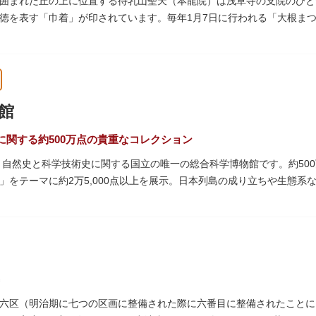
囲まれた丘の上に位置する待乳山聖天（本龍院）は浅草寺の支院のひと
徳を表す「巾着」が印されています。毎年1月7日に行われる「大根ま
ともに参拝者に振る舞われるイベント。聖天様のお下がりの大根をいた
ている「浴油祈祷（よくゆきとう）」は、聖天様を供養する最高の祈祷
祷していただけます。また、浅草名所七福神のひとつとしても知られ、
館
に関する約500万点の貴重なコレクション
た、自然史と科学技術史に関する国立の唯一の総合科学博物館です。約50
」をテーマに約2万5,000点以上を展示。日本列島の成り立ちや生態
進歩などが学べる「地球館」の2つの常設展示をメインに、特別展・企
博」の長久手日本館で人気を博した「地球の部屋」を移設した、「シアター3
1の大きさ）のドームの内側すべてがスクリーンになっている世界初のシ
るイベント企画や、恐竜をはじめとした様々な実物標本、子ども向けの
六区（明治期に七つの区画に整備された際に六番目に整備されたことに由
では、日本およびアジアにおける科学系博物館の中核施設として、調査