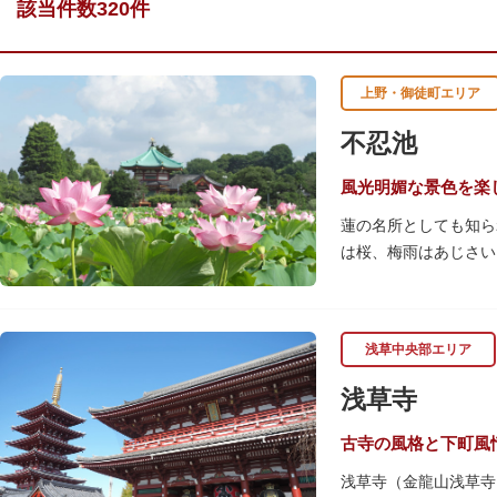
該当件数320件
上野・御徒町エリア
不忍池
風光明媚な景色を楽
蓮の名所としても知ら
は桜、梅雨はあじさい
池を埋め尽くすほどの
を訪れます。綺麗な蓮
「ボート池」ではスワ
浅草中央部エリア
「鵜の池」にはマガモ
ファミリーで、カップ
浅草寺
古寺の風格と下町風
浅草寺（金龍山浅草寺