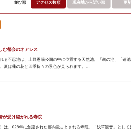
並び順
アクセス数順
現在地から
近い順
更
しむ都会のオアシス
れる不忍池は、上野恩賜公園の中に位置する天然池。「鵜の池」「蓮池
、夏は蓮の花と四季折々の景色が見られます。
蓮がピンクの花を咲かすのは7月～8月頃。早朝から午前のみ開花する
の花を近くから観察できるデッキを散歩しながら朝の不忍池を楽しむの
ンボートやオール式のボートのレンタルが可能。水上から池を眺めれば
・オナガガモなどたくさんの鴨や渡り鳥が訪れます。大都会の中でバー
ルで、または一人でゆったりと、思い思いの時間をお過ごしください。
情が受け継がれる寺院
）は、628年に創建された都内最古とされる寺院。「浅草観音」とし