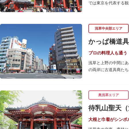
では東京を代表する観
浅草の象徴とも言える
ぶ山門「宝蔵門」が建
浅草中央部エリア
座。参拝前に煙を浴び
行われています。
かっぱ橋道具
境内の歴史ある建造物
（ようごうどう）など
プロの料理人も通う
浅草と上野の中間にあ
日没後はライトアップ
の両岸に古道具商たち
ッターに描かれた「浅
関東大震災後に川は塞
くり巡れるので、足を
性的な専門商店街とし
すすめです。食品サン
奥浅草エリア
毎年、道具の日である
待乳山聖天（
異なる様々な催しもの
大根と巾着がシンボ