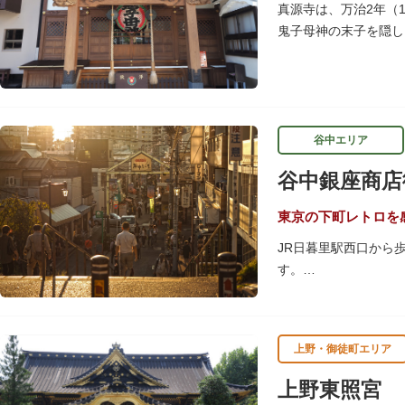
隅田川にかかる橋々も
真源寺は、万治2年（
ょうか。
鬼子母神の末子を隠し
は、子育ての善神にな
谷中エリア
谷中銀座商店
東京の下町レトロを
JR日暮里駅西口から
す。
商店街につながる階段
谷中銀座商店街は19
上野・御徒町エリア
の下町レトロを感じら
上野東照宮