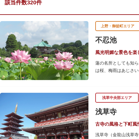
該当件数320件
上野・御徒町エリア
不忍池
風光明媚な景色を楽
蓮の名所としても知ら
は桜、梅雨はあじさい
池を埋め尽くすほどの
を訪れます。綺麗な蓮
「ボート池」ではスワ
浅草中央部エリア
「鵜の池」にはマガモ
ファミリーで、カップ
浅草寺
古寺の風格と下町風
浅草寺（金龍山浅草寺