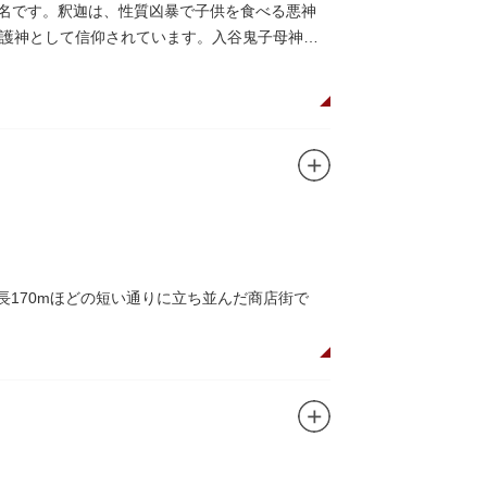
に乗船して、優雅に観察してみてはいかがでし
有名です。釈迦は、性質凶暴で子供を食べる悪神
護神として信仰されています。入谷鬼子母神で
長170mほどの短い通りに立ち並んだ商店街で
できるスポット。
かしい商店街の景観を見ることができます。東京
が訪れ、買い物や散策を楽しんでいます。