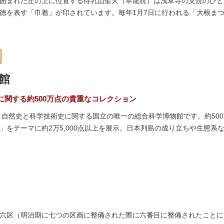
囲まれた丘の上に位置する待乳山聖天（本龍院）は浅草寺の支院のひと
徳を表す「巾着」が印されています。毎年1月7日に行われる「大根ま
ともに参拝者に振る舞われるイベント。聖天様のお下がりの大根をいた
ている「浴油祈祷（よくゆきとう）」は、聖天様を供養する最高の祈祷
祷していただけます。また、浅草名所七福神のひとつとしても知られ、
館
に関する約500万点の貴重なコレクション
た、自然史と科学技術史に関する国立の唯一の総合科学博物館です。約50
」をテーマに約2万5,000点以上を展示。日本列島の成り立ちや生態
進歩などが学べる「地球館」の2つの常設展示をメインに、特別展・企
博」の長久手日本館で人気を博した「地球の部屋」を移設した、「シアター3
1の大きさ）のドームの内側すべてがスクリーンになっている世界初のシ
るイベント企画や、恐竜をはじめとした様々な実物標本、子ども向けの
六区（明治期に七つの区画に整備された際に六番目に整備されたことに由
では、日本およびアジアにおける科学系博物館の中核施設として、調査