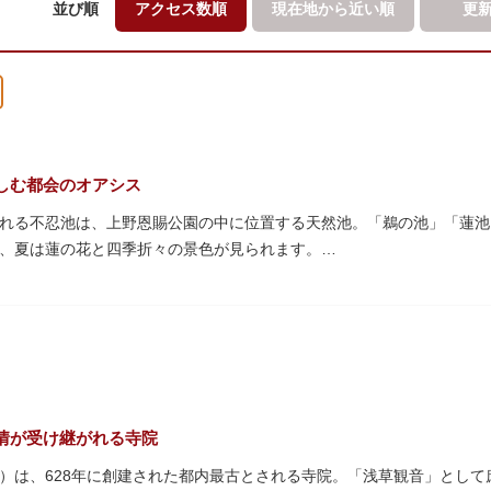
並び順
アクセス数順
現在地から
近い順
更
しむ都会のオアシス
れる不忍池は、上野恩賜公園の中に位置する天然池。「鵜の池」「蓮池
、夏は蓮の花と四季折々の景色が見られます。
蓮がピンクの花を咲かすのは7月～8月頃。早朝から午前のみ開花する
の花を近くから観察できるデッキを散歩しながら朝の不忍池を楽しむの
ンボートやオール式のボートのレンタルが可能。水上から池を眺めれば
・オナガガモなどたくさんの鴨や渡り鳥が訪れます。大都会の中でバー
ルで、または一人でゆったりと、思い思いの時間をお過ごしください。
情が受け継がれる寺院
）は、628年に創建された都内最古とされる寺院。「浅草観音」とし