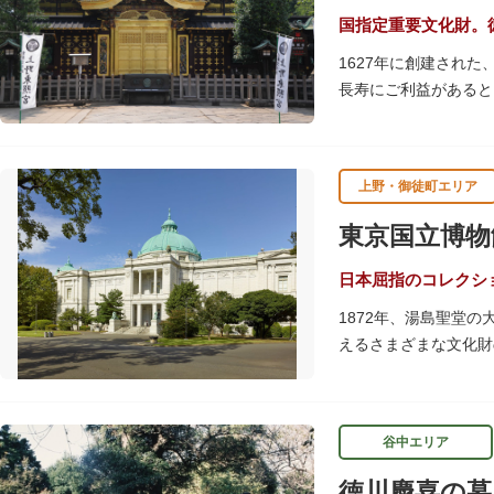
国指定重要文化財。
1627年に創建され
長寿にご利益があると
す。春は牡丹・桜、秋
す。
上野・御徒町エリア
贅沢に金箔が使われた
ために建てられたそう
東京国立博物
いかがでしょうか。
授与所では、期間・数
日本屈指のコレクシ
よ。
1872年、湯島聖堂
えるさまざまな文化財
帝冠様式の代表的建築
講演会、ワークショッ
てみてはいかがでしょ
谷中エリア
吹き抜けのエントラン
徳川慶喜の墓