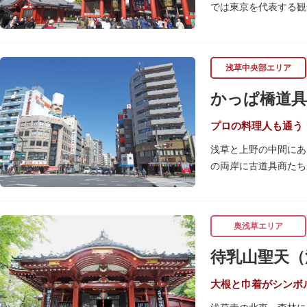
では東京を代表する観
浅草の象徴とも言える
ぶ山門「宝蔵門」が建
浅草中央部エリア
座。参拝前に煙を浴び
行われています。
かっぱ橋道具
境内の歴史ある建造物
（ようごうどう）など
プロの料理人も通う
浅草と上野の中間にあ
日没後はライトアップ
の両岸に古道具商たち
ッターに描かれた「浅
関東大震災後に川は塞
くり巡れるので、足を
性的な専門商店街とし
すすめです。食品サン
奥浅草エリア
毎年、道具の日である
待乳山聖天（
異なる様々な催しもの
大根と巾着がシンボ