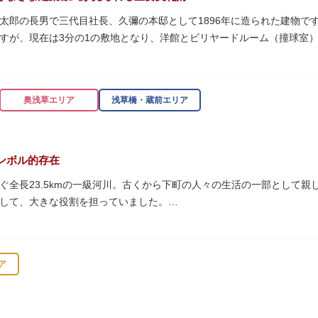
太郎の長男で三代目社長、久彌の本邸として1896年に造られた建物です。
すが、現在は3分の1の敷地となり、洋館とビリヤードルーム（撞球室
知られるジョサイア・コンドルによって設計された西洋木造建築の洋館
奥浅草エリア
浅草橋・蔵前エリア
珍しいスイスの山小屋風の撞球室（ビリヤード場）で、洋館から地下道
ンボル的存在
0/16）に先着順で限定公開されています。
ぐ全長23.5kmの一級河川。古くから下町の人々の生活の一部として
して、大きな役割を担っていました。
乗って隅田川両岸に続く桜並木を楽しむ姿も見られ、東京スカイツリー
 梁大河喜十郎の手によるものと伝えられている書院造りの和館で、当時
の最終土曜日に開催される「隅田川花火大会」は、東京の夏の風物詩に
どに使われていた大広間の1棟だけが残っています。
ア
式が見られるとあって見ごたえ抜群。大名庭園の形式を一部踏襲してい
ラス」と呼ばれる遊歩道も整備されています。心地よい風に吹かれなが
代庭園の初期の形を残しています。江戸時代の石碑や手水鉢、庭石など
プンカフェでほっと一息つくのもおすすめです。
。