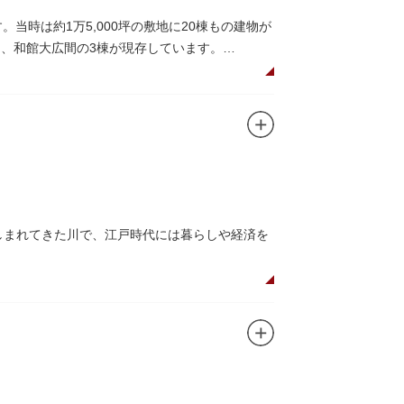
当時は約1万5,000坪の敷地に20棟もの建物が
）、和館大広間の3棟が現存しています。
で、館内の随所に見事なジャコビアン様式の装
でつながっています。通常は非公開ですが、毎
親しまれてきた川で、江戸時代には暮らしや経済を
とのコラボレーションも、まさに絵になる光景
は550坪に及ぶ洋館を遥かにしのぐ規模でした
なっており、こちらも多くの見物客でにぎわいま
る広大な庭は、建築様式同様に和洋併置式とさ
ら、緑化が施された遊歩道で散歩やジョギング
が見られ、煉瓦塀を含めた敷地全体が重要文化