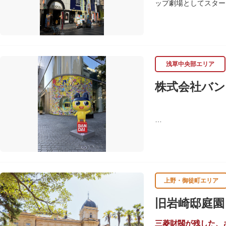
ップ劇場としてスター
習支援を推進。これら
ます。
浅草中央部エリア
株式会社バン
バンダイは1950年
ド、菓子・食品・食玩
上野・御徒町エリア
旧岩崎邸庭園
三菱財閥が残した、