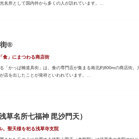
光名所として国内外から多くの人が訪れています。
「雷門（風雷神門）」は、高さ3.9mの大提灯と風神雷神像が安置され
ち、参拝客を堂々と迎えてくれます。本堂前には、邪気を払うご利益が
て身を清めましょう。「観音堂」とも呼ばれる本堂にはご本尊の聖観世
街®
も必見です。ひと際目立つ五重塔、国指定重要文化財の二天門、浅草名
、悠久の時に思いを馳せて見学をお楽しみください。
「食」にまつわる商店街
る「かっぱ橋道具街」は、食の専門店が集まる南北約800mの商店街。
され、朱塗りの建物がより一層鮮やかに浮かび上がります。昼間は約9
が店を出したことが発祥といわれています。
草絵巻」を楽しめるのも夜の醍醐味。撮影スポットやデートスポットに
がれ、現在はプロ仕様の調理器具や厨房機器、食器、包材、調理衣装な
運んでみてはいかがでしょうか。
て賑わいを見せています。もちろん、ほとんどのお店が小売にも対応。
プル作り体験ができるお店もありますよ。
10月9日前後に開催される「かっぱ橋道具まつり」では、各店舗がお
浅草名所七福神 毘沙門天）
も行われます。
ル。聖天様を祀る浅草寺支院