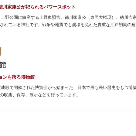
徳川家康公が祀られるパワースポット
た、上野公園に鎮座する上野東照宮。徳川家康公（東照大権現）、徳川吉
されている神社です。戦争や地震でも崩壊を免れた貴重な江戸初期の建
は紅葉やダリア展、お正月は初詣や冬ぼたん鑑賞の地として、年間を通
豪華絢爛な金色殿（社殿）などの建造物は、三代将軍・徳川家光公が、
。社殿内部は文化財保護のため通常は非公開ですが、特別公開が実施さ
館
量限定のお守りや御朱印も授与されているので要チェック。手塚治虫の
ョンを誇る博物館
の大成殿で開催された博覧会から始まった、日本で最も長い歴史をもつ博
の収集、保存、展示などを行っています。
物である本館をはじめとする6つの展示館（資料館）からなり、89件
プなどを実施しています。国宝や重要文化財などの名品をたどりながら
うか。
スに大理石の大階段がある本館では、壁時計やステンドグラスなど格調