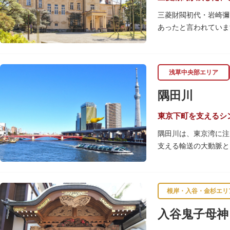
三菱財閥初代・岩崎彌
あったと言われていま
【洋館】
鹿鳴館の建築家として
浅草中央部エリア
飾が施されています。
隅田川
【撞球室】
当時の日本では非常に
東京下町を支えるシ
月15日（10月のみ1
隅田川は、東京湾に注
支える輸送の大動脈と
【和館大広間】
春になると、屋形船に
洋館に併置された名棟
です。また、毎年7月
が、現在は冠婚葬祭な
す。
根岸・入谷・金杉エリ
一度にさまざま建築様
川沿いには「隅田川テ
入谷鬼子母神
れ、「芝庭」をもつ近
を楽しんだ後は、オー
財に指定されています