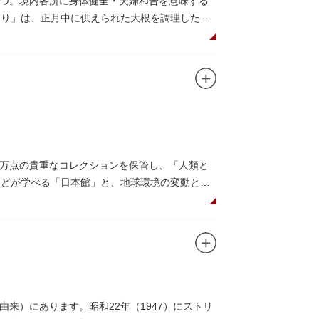
つ。境内各所に身体健全・夫婦和合を意味する
つり」は、正月中に供えられた大根を調理した風
だくことで、心身健康のご利益があるそうで
法。心願成就の力があると考えられており、依
毘沙門天が祀られています。
0万点の貴重なコレクションを保管し、「人類と
系などが学べる「日本館」と、地球環境の変動と生
画展などから構成されています。
6○」も見どころのひとつ。直径12.8m（実際
アターで、月ごとに変わるオリジナル映像を上映
コーナーもあり、お子様連れでも楽しめる博物
来）にあります。昭和22年（1947）にストリ
研究、標本資料の収集・保管・活用、展示・学