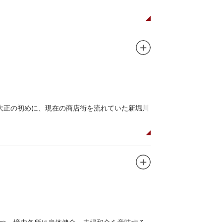
た浅草寺の総門。本堂前には2体の仁王尊像が並
あるといわれる常香炉（じょうこうろ）が鎮
音菩薩が祀られており、毎日定時に法要が執り
所七福神のひとつ・大黒天が祀られた影向堂
大正の初めに、現在の商店街を流れていた新堀川
0店舗が軒を連ねる仲見世のお店も閉まり、シャ
もおすすめです。昼間と比べて人が少なくゆっ
ど「食」にまつわる約170軒の専門店が集まる個
家庭の調理用具を購入したい人や観光客にもお
すすめ商品や掘り出しものを販売。また、年ごとに