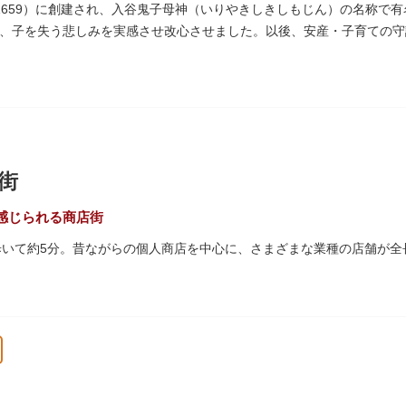
、それぞれ特徴的な形をしていて見応えは抜群。せっかくなら水上バス
1659）に創建され、入谷鬼子母神（いりやきしきしもじん）の名称で
、子を失う悲しみを実感させ改心させました。以後、安産・子育ての守
った由来からツノのない「おに」の文字を使っています。
街
感じられる商店街
歩いて約5分。昔ながらの個人商店を中心に、さまざまな業種の店舗が全
は「夕やけだんだん」と呼ばれ、下町を紅色に染める美しい夕日を堪能
45年頃に自然発生的に生まれ、現在の近隣型商店街へと発展。昭和の懐
れるスポットとして、近隣住民だけではなく、国内外から多くの観光客