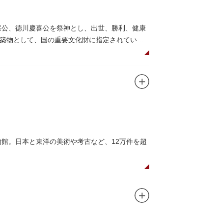
宗公、徳川慶喜公を祭神とし、出世、勝利、健康
築物として、国の重要文化財に指定されていま
して国内外からの参拝者で賑わうスポットで
日光東照宮までお参りに行けない江戸の人々の
れることもあるので、拝観を申し込んでみては
ユニコのお守りなど愛らしいものがあります
物館。日本と東洋の美術や考古など、12万件を超
の国宝を所蔵。常に貴重な文化財を公開し、講座や
、真の美術史を堪能し価値あるひと時を過ごし
高い内部装飾にも注目してみてください。初め