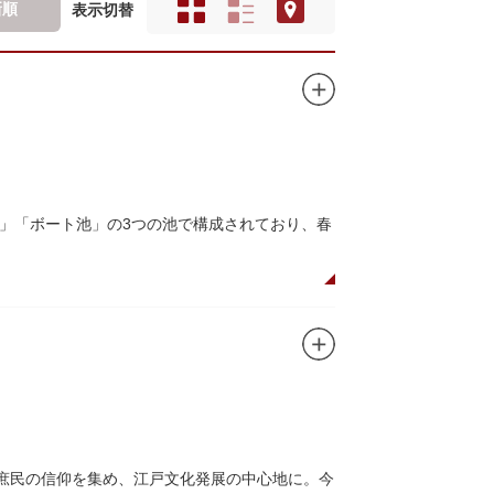
新順
表示切替
」「ボート池」の3つの池で構成されており、春
ので、シーズン中は多くの観光客が朝早くから池
がおすすめです。
、新しい発見ができるかもしれません。また、
ドウォッチングができる珍しいスポットです。
て庶民の信仰を集め、江戸文化発展の中心地に。今