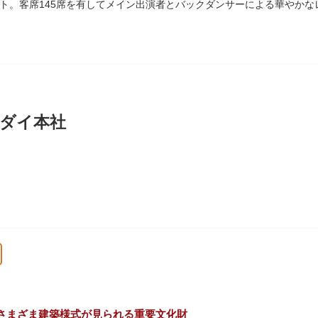
ト。客席145席を有してメイン出演者とバックダンサーによる華やかな
の活動を上野の本館、白金台の附属自然教育園、茨城県つくば市の実験
ダイ本社
に創業し、「夢・クリエイション～楽しいときを創る企業～を企業スロー
、アパレル、日用雑貨など、お客さまの身近で楽しんでいただけるエン
さまざま建築様式が見られる重要文化財