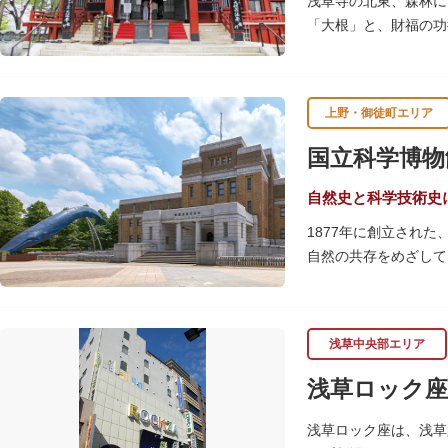
浅草寺の北東、森林に
「大根」と、財福の功
呂吹き大根が御神酒と
す。
上野・御徒町エリア
毎朝本堂で執り行われ
頼すると7日間毎朝祈
国立科学博物
自然史と科学技術史
1877年に創立され
自然の共存をめざして
命の歴史、科学技術の
2005年「愛・地球
の地球の100万分の
浅草中央部エリア
しています。
楽しみながら学習でき
浅草ロック座
館です。
浅草ロック座は、浅草
また、国立科学博物館