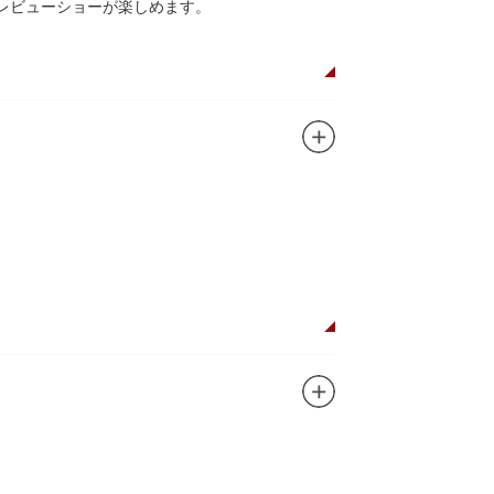
レビューショーが楽しめます。
植物園や筑波研究施設（非公開）で展開してい
ガンに掲げ、IPを軸に玩具、ガシャポン、カー
ターテインメントをお届けしています。