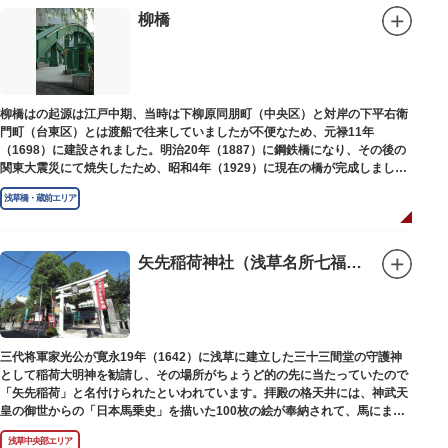
柳橋
柳橋はの起源は江戸中期、当時は下柳原同朋町（中央区）と対岸の下平右衛
門町（台東区）とは渡船で往来していましたが不便なため、元禄11年
（1698）に建設されました。明治20年（1887）に鋼鉄橋になり、その後の
関東大震災にて焼失したため、昭和4年（1929）に現在の橋が完成しまし
た。
浅草橋・蔵前エリア
矢先稲荷神社（浅草名所七福神 福禄寿）
三代将軍家光公が寛永19年（1642）に浅草に建立した三十三間堂の守護神
として稲荷大明神を勧請し、その場所がちょうど的の先に当たっていたので
「矢先稲荷」と名付けられたといわれています。拝殿の格天井には、神武天
皇の御世からの「日本馬乗史」を描いた100枚の絵が奉納されて、馬にまつ
わる歴史が一目瞭然に理解できます。
浅草中央部エリア