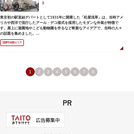
ト
のひとつ。 ボランティア・スタッフと一緒に鑑賞する「美術トーク」や、解
説を聞きながら本館や前庭を一緒に歩く「建築ツアー」など、初めての来館
でも気軽に楽しめるプログラムも用意されています。
東京初の駅直結デパートとして1931年に開業した「松屋浅草」は、当時アメ
リカや西洋で流行したアール・デコ様式を採用したモダンな外装が特徴で
す。屋上に遊園地やこども動物園を作るなど斬新なアイデアで、当時の人々
の話題を集めました。
現在は、B1階から地上3階までが松屋浅草の売り場。2012年のリニューアル
浅草中央部エリア
で建設当時のシンボル・大時計も復活し、昭和の面影を残す百貨店は今でも
人々に親しまれています。地上1階は 浅草らしい下町銘菓をはじめ、全国か
らセレクトされた銘菓が並ぶ「浅草すいーつ小町」。東武線「浅草駅」直結
なので、お土産購入にも便利です。
1
2
3
4
5
6
7
8
PR