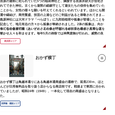
吉原の遊郭に祀られていた5つの稲荷神社と、隣接する吉原弁財天が合祀さ
れてできた神社。古くから遊郭の総鎮守として遊女たちの信仰を集めていた
ことから、女性の様々な願いを叶えてくれるといわれています。ほかにも開
運や縁結び、商売繁盛、技芸の上達などのご利益があると崇敬されてきまし
た。
吉原神社には大河ドラマ「べらぼう」に九郎助稲荷や狐像が登場したことを
記念して、地元有志の方々から狐像が奉納されました。2体の狐像は、向か
春になると逢初桜（あいぞめさくら）と呼ばれるが枝垂れ桜が、見事な花を
って右の像が「逢（あい）」、左の像が「初（そめ）」と命名されていま
咲かせ人々を和ませます。毎年5月の例祭では神輿渡御が行われ、威勢の良
す。
い掛け声とともに各町は活気にあふれます。
奥浅草エリア
吉原弁財天は浅草名所七福神の一社・弁財天にあたり、七福神に関する授与
も年間を通して行われています。
おかず横丁
おかず横丁は鳥越本通りにある鳥越本通商盛会の通称で、延長230ｍ、ほと
んどが日用食料品を取り扱う店からなる商店街です。戦後まで東西に分かれ
ていましたが、昭和24年（1949）、一本化して現在の商盛会となりまし
た。
浅草橋・蔵前エリア