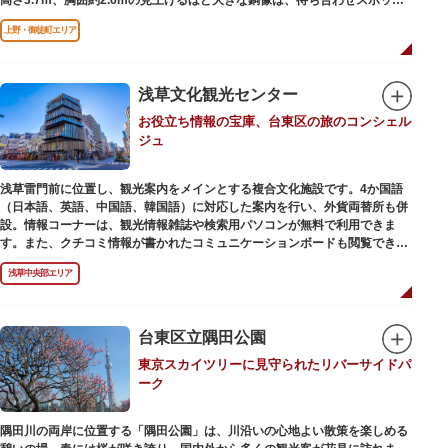
やフォトスポットとして親しまれています。彫刻家、高村光雲によって作ら
上野・御徒町エリア
れた像は、愛犬のツンと一緒にうさぎ狩りに出かけているところだそう。
上野公園にお立ち寄りの際は、ぜひ「上野の西郷さん」と写真撮影を楽しん
ではいかがでしょうか。
浅草文化観光センター
お役立ち情報の宝庫、台東区の旅のコンシェル
ジュ
浅草雷門前に位置し、観光案内をメインとする複合文化施設です。4か国語
（日本語、英語、中国語、韓国語）に対応した案内を行い、外貨両替所も併
設。情報コーナーは、観光情報雑誌や検索用パソコンが無料で利用できま
す。また、クチコミ情報が書かれたコミュニケーションボードも閲覧できる
ので、とっておきの旅のヒントを得られるかも。多目的スペースでは、映像
浅草中央部エリア
を活用し台東区のみどころやイベント、歴史、文化を紹介。通常、イスが配
備されているので休憩場所としても利用できます。
ここを訪れたなら、8階の展望テラスも必見です。雷門から浅草寺へと続く
仲見世や、隅田川や東京スカイツリーも一望できるビュースポットとなって
台東区立隅田公園
います。
東京スカイツリーに見守られたリバーサイドパ
ーク
浅草の街並みに溶け込む平屋を重ねたようなおしゃれな外観は、日本を代表
する建築家・隈研吾氏によるデザイン。木の温もりあふれる空間は、初めて
日本を訪れる海外ツーリストにも優しい印象を与えています。
隅田川の両岸に位置する「隅田公園」は、川沿いの心地よい散策を楽しめる