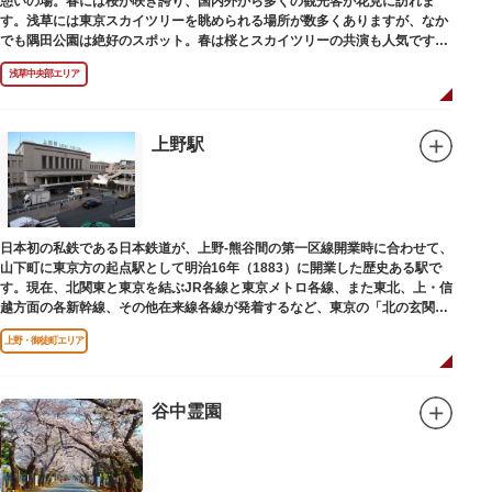
憩いの場。春には桜が咲き誇り、国内外から多くの観光客が花見に訪れま
す。浅草には東京スカイツリーを眺められる場所が数多くありますが、なか
でも隅田公園は絶好のスポット。春は桜とスカイツリーの共演も人気です。
川沿いにある「隅田公園オープンカフェ」は、店舗の一部を屋外にした開放
浅草中央部エリア
的なカフェ・レストラン。綺麗な景色を眺めながら、コーヒー片手にのんび
りと過ごしても良いですね。また、クジラの滑り台が目印の「遊具広場」は
ブランコやアスレチックなどの遊具が設置された広場。子どもも思いっきり
身体を動かせます。
上野駅
隅田川橋梁に設置された全長約160mの「すみだリバーウォーク」は、東京
スカイツリーまでの最短距離ルートのひとつ。歩道橋の途中にあるガラス床
から隅田川を見下ろしたり、すぐ横を走る電車の迫力を楽しんだり、隅田川
散策にいかがでしょうか。
日本初の私鉄である日本鉄道が、上野-熊谷間の第一区線開業時に合わせて、
山下町に東京方の起点駅として明治16年（1883）に開業した歴史ある駅で
す。現在、北関東と東京を結ぶJR各線と東京メトロ各線、また東北、上・信
越方面の各新幹線、その他在来線各線が発着するなど、東京の「北の玄関
口」として機能しています。
上野・御徒町エリア
谷中霊園