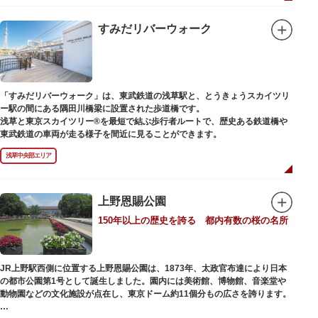
「旧寛永寺五重塔」や藤堂高虎が建て1878（明治11）年に再建された
「閑々亭」などの歴史的建造物も見どころです。
すみだリバーウォーク
一方「西園」は、蓮の名所としても知られる風光明媚な「不忍池」のほとり
に位置する区域。キリンやサイなどの人気動物をはじめ、アイアイや“動か
ない鳥”として話題のハシビロコウなどユニークな種も見られます。
子ども動物園「すてっぷ」では、小動物を間近で観察することを通じて、命
の大切さや生きものの魅力が学べる体験プログラムが実施されています。
「すみだリバーウォーク」は、東武鉄道の浅草駅と、とうきょうスカイツリ
ー駅の間にある隅田川橋梁に設置された歩道橋です。
歩き疲れたり、お腹が空いてきたら、園内にいくつかあるフードショップで
浅草と東京スカイツリー®を最短で結ぶ歩行者ルートで、歴史ある鉄道橋や
休憩しましょう。それぞれのお店で、動物たちをモチーフにした可愛いフー
東武鉄道の車両が走る様子を間近に見ることができます。
ドやスイーツが食べられます。オリジナルグッズを取り扱うギフトショップ
も必見です。
浅草中央部エリア
上野恩賜公園
150年以上の歴史を誇る 都内有数の桜の名所
JR上野駅西側に位置する上野恩賜公園は、1873年、太政官布達により日本
の都市公園第1号として誕生しました。園内には美術館、博物館、音楽堂や
動物園などの文化施設が点在し、東京ドーム約11個分もの広さを誇ります。