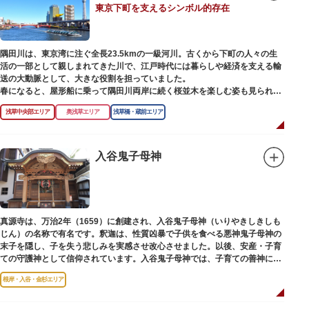
東京下町を支えるシンボル的存在
【撞球室】
当時の日本では非常に珍しいスイスの山小屋風の撞球室（ビリヤード場）
で、洋館から地下道でつながっています。通常は非公開ですが、毎月15日
（10月のみ10/16）に先着順で限定公開されています。
隅田川は、東京湾に注ぐ全長23.5kmの一級河川。古くから下町の人々の生
活の一部として親しまれてきた川で、江戸時代には暮らしや経済を支える輸
【和館大広間】
送の大動脈として、大きな役割を担っていました。
洋館に併置された名棟 梁大河喜十郎の手によるものと伝えられている書院造
春になると、屋形船に乗って隅田川両岸に続く桜並木を楽しむ姿も見られ、
りの和館で、当時は550坪に及ぶ洋館を遥かにしのぐ規模でしたが、現在は
東京スカイツリーとのコラボレーションも、まさに絵になる光景です。ま
冠婚葬祭などに使われていた大広間の1棟だけが残っています。
浅草中央部エリア
奥浅草エリア
浅草橋・蔵前エリア
た、毎年7月の最終土曜日に開催される「隅田川花火大会」は、東京の夏の
風物詩になっており、こちらも多くの見物客でにぎわいます。
一度にさまざま建築様式が見られるとあって見ごたえ抜群。大名庭園の形式
を一部踏襲している広大な庭は、建築様式同様に和洋併置式とされ、「芝
川沿いには「隅田川テラス」と呼ばれる遊歩道も整備されています。心地よ
入谷鬼子母神
庭」をもつ近代庭園の初期の形を残しています。江戸時代の石碑や手水鉢、
い風に吹かれながら、緑化が施された遊歩道で散歩やジョギングを楽しんだ
庭石などが見られ、煉瓦塀を含めた敷地全体が重要文化財に指定されていま
後は、オープンカフェでほっと一息つくのもおすすめです。
す。
隅田川にかかる橋々も、それぞれ特徴的な形をしていて見応えは抜群。せっ
かくなら水上バスに乗船して、優雅に観察してみてはいかがでしょうか。
真源寺は、万治2年（1659）に創建され、入谷鬼子母神（いりやきしきしも
じん）の名称で有名です。釈迦は、性質凶暴で子供を食べる悪神鬼子母神の
末子を隠し、子を失う悲しみを実感させ改心させました。以後、安産・子育
ての守護神として信仰されています。入谷鬼子母神では、子育ての善神にな
った由来からツノのない「おに」の文字を使っています。
根岸・入谷・金杉エリア