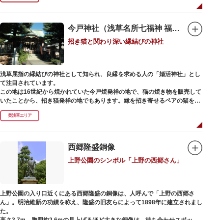
今戸神社（浅草名所七福神 福禄寿）
招き猫と関わり深い縁結びの神社
浅草屈指の縁結びの神社として知られ、良縁を求める人の「婚活神社」とし
て注目されています。
この地は16世紀から焼かれていた今戸焼発祥の地で、猫の焼き物を販売して
いたことから、招き猫発祥の地でもあります。縁を招き寄せるペアの猫をモ
チーフにした絵馬や御朱印帳も人気です。
奥浅草エリア
1063（康平6）年、時の奥羽鎮守府源頼朝・義家父子が祈願し鎌倉の鶴ヶ丘
と浅草今戸とに京都の石清水八幡を勧請して創建されました。境内には、幕
末に活躍した新選組沖田総司の終焉の地の碑も佇んでいます。また、浅草名
西郷隆盛銅像
所七福神の福禄寿が祀られており、七福神詣りの参拝客でも賑わうスポット
上野公園のシンボル「上野の西郷さん」
です。
上野公園の入り口近くにある西郷隆盛の銅像は、人呼んで「上野の西郷さ
ん」。明治維新の功績を称え、隆盛の旧友らによって1898年に建立されまし
た。
高さ3.7m、胸囲約2.6mの見上げるほど大きな銅像は、待ち合わせスポット