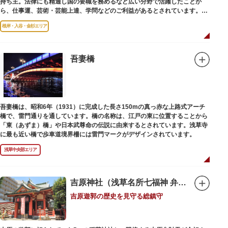
持ち主。法律にも精通し国の要職を務めるなど広い分野で活躍したことか
ら、仕事運、芸術・芸能上達、学問などのご利益があるとされています。
根岸・入谷・金杉エリア
境内には、国の重要有形民俗文化財であるミニチュアの富士山「富士塚」
や、日本三大に数えられる「庚申塚」、昭和を代表する囲碁棋士・藤沢秀行
氏の功績を顕彰した記念碑など見どころも多数。月毎に趣向を凝らした御朱
印は、うっとりするほど美しいデザインで人気を博しています。
吾妻橋
江戸後期には、学問の神様である菅原道真公も回向院より遷され、境内にあ
る末社を含めて15柱もの神様が祀られています。俳優の渥美清が願をかけた
神社としても知られ、映画「男はつらいよ」で寅さんが首にかけているお守
りは、ここ小野照崎神社のものです。
吾妻橋は、昭和6年（1931）に完成した長さ150mの真っ赤な上路式アーチ
橋で、雷門通りを通しています。橋の名称は、江戸の東に位置することから
「東（あずま）橋」や日本武尊命の伝説に由来するとされています。浅草寺
に最も近い橋で歩車道境界柵には雷門マークがデザインされています。
浅草中央部エリア
吉原神社（浅草名所七福神 弁財天）
吉原遊郭の歴史を見守る総鎮守