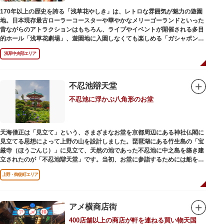
170年以上の歴史を誇る「浅草花やしき」は、レトロな雰囲気が魅力の遊園
地。日本現存最古ローラーコースターや華やかなメリーゴーランドといった
昔ながらのアトラクションはもちろん、ライブやイベントが開催される多目
的ホール「浅草花劇場」、遊園地に入園しなくても楽しめる「ガシャポンの
デパート浅草花やしき店」も併設され、さまざまな娯楽を楽しめる浅草の
浅草中央部エリア
「遊びの場」として親しまれています。
浅草花やしきは、江戸時代末期の1853年に造園師・森田六三郎により、牡丹
と菊細工を主とした花園（かえん）として誕生しました。明治時代に入ると
不忍池辯天堂
遊戯施設が置かれ、珍鳥や猛獣、見世物の展示などでも評判に。全国有数の
不忍池に浮かぶ八角形のお堂
動物園としても知られるようになりました。戦後は遊園地として再開し、温
かさと懐かしさを併せ持つレトロなアトラクションや雰囲気で人気のスポッ
トとなっています。幼児（0歳～4歳）は入園とのりもの料が無料で、年齢や
身長制限の無いアトラクションもあり、子どもの遊園地デビューにもぴった
天海僧正は「見立て」という、さまざまなお堂を京都周辺にある神社仏閣に
りです。
見立てる思想によって上野の山を設計しました。琵琶湖にある竹生島の「宝
厳寺（ほうごんじ）」に見立て、天然の池であった不忍池に中之島を築き建
立されたのが「不忍池辯天堂」です。当初、お堂に参詣するためには船を使
用していましたが、参詣者が増えたことから橋がかけられました。不忍池の
上野・御徒町エリア
どこからでも参拝できるように、八角形の建物になったと言われ、7月から8
月にかけては、不忍池の蓮が咲き、極楽浄土を連想させる光景が広がりま
す。
アメ横商店街
ご本尊である辯才天は、音楽と芸能の守り神として広く信仰され、
400店舗以上の商店が軒を連ねる買い物天国
「辯”財”天」とも書くことから、金運上昇といったご利益もあると言われて