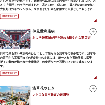
された浅草寺の総門です。鎌倉時代以降に現在の場所へ移築されました。大
最澄が自ら彫ったと伝えられる秘仏です。徳川歴代将軍の祈祷寺と菩提寺を
きく「雷門」の文字が刻まれた、高さ3.9m、幅3.3m、重さ約700kgの赤い
兼ね、御霊廟には6名の将軍が埋葬されています。
大提灯は浅草のシンボル。東京および日本を象徴する風景として親しまれ、
フォトスポットとしても国内外の観光客を魅了し続けています。
浅草中央部エリア
提灯の底部に施された見事な龍の彫刻や、門の北側（風神雷神の背後）に安
置されている浅草寺の護法善神「天龍像」と「金龍像」も見どころ。正式名
称の「風雷神門」は、門の左右に立つ2体の彫像、風神像と雷神像に由来し
ます。日没から23時頃までは雷門や浅草寺がライトアップされ、昼間とは違
仲見世商店街
った荘厳な雰囲気に包まれます。
およそ90店舗が軒を連ねる賑やかな商店街
何度も焼失と再建を繰り返し、現在の雷門は1960年に松下電器産業（現パナ
ソニック）の松下幸之助氏の寄進により再建されたものです。
日本で最も古い商店街のひとつとして知られる浅草寺の表参道です。浅草寺
の雷門から宝蔵門までの約250mの参道には、統一された電飾看板に四季
折々の装飾が施された土産物店、飲食店などが石畳の上で軒を連ねていま
す。
人形焼や手焼きせんべいをはじめ、団子や揚げまんじゅう、雷おこしなどの
浅草中央部エリア
銘菓、和傘や扇子など伝統工芸品も並び、歩いているだけで浅草らしさを感
じる場所です。江戸文化を感じる粋な商品の数々は、海外からの観光客にも
人気。商品が作られる様子がわかる実演販売の店もあり、焼き立て、作り立
ての味を堪能できるのも魅力。下町っ子の威勢の良い売り声が飛び交うな
浅草花やしき
か、お気に入りのお土産探しをお楽しみください。
レトロな日本最古の遊園地