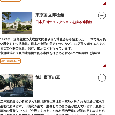
国内外からの参拝者で賑わうスポットです。
贅沢に金箔が使われた豪華絢爛な金色殿（社殿）などの建造物は、三代将
軍・徳川家光公が、日光東照宮までお参りに行けない江戸の人々のために建
東京国立博物館
てられたそう。社殿内部は文化財保護のため通常は非公開ですが、特別公開
日本屈指のコレクションを誇る博物館
が実施されることもあるので、拝観を申し込んでみてはいかがでしょうか。
授与所では、期間・数量限定のお守りや御朱印も授与されているので要チェ
ック。手塚治虫のユニコのお守りなど愛らしいものがありますよ。
1872年、湯島聖堂の大成殿で開催された博覧会から始まった、日本で最も長
い歴史をもつ博物館。日本と東洋の美術や考古など、12万件を超えるさまざ
まな文化財の収集、保存、展示などを行っています。
帝冠様式の代表的建築物である本館をはじめとする6つの展示館（資料館）
からなり、89件の国宝を所蔵。常に貴重な文化財を公開し、講座や講演会、
上野・御徒町エリア
ワークショップなどを実施しています。国宝や重要文化財などの名品をたど
りながら、真の美術史を堪能し価値あるひと時を過ごしてみてはいかがでし
ょうか。
徳川慶喜の墓
吹き抜けのエントランスに大理石の大階段がある本館では、壁時計やステン
ドグラスなど格調高い内部装飾にも注目してみてください。初めて来館する
方や時間が限られている方などに向け提案されたコース（日本美術入門／た
てものめぐり／仏像大好き）を参考にめぐるのも良いでしょう。
江戸幕府最後の将軍である徳川慶喜の墓は谷中墓地と称される区域の寛永寺
敷地内にはレストランやミュージアムショップのほか緑豊かな庭園も。季節
墓地にあります。円墳状の墓で、慶喜とその妻の墓が並んでいます。慶喜は
ごとの彩りを感じながらゆったりと散策するのもおすすめです。
華族の最高位である「公爵」を与えてくれた明治天皇に感謝の意を表すため