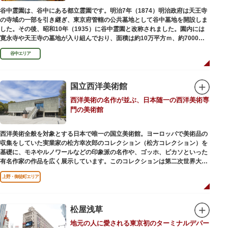
谷中霊園は、谷中にある都立霊園です。明治7年（1874）明治政府は天王寺
の寺域の一部を引き継ぎ、東京府管轄の公共墓地として谷中墓地を開設しま
した。その後、昭和10年（1935）に谷中霊園と改称されました。園内には
寛永寺や天王寺の墓地が入り組んでおり、面積は約10万平方ｍ、約7000基
の墓が並んでいます。園内を通る「さくら通り」は桜の名所となっていま
谷中エリア
す。
国立西洋美術館
西洋美術の名作が並ぶ、日本随一の西洋美術専
門の美術館
西洋美術全般を対象とする日本で唯一の国立美術館。ヨーロッパで美術品の
収集をしていた実業家の松方幸次郎のコレクション（松方コレクション）を
基礎に、モネやルノワールなどの印象派の名作や、ゴッホ、ピカソといった
有名作家の作品を広く展示しています。このコレクションは第二次世界大戦
中にフランス政府に接収され、戦後に専用の美術館を創設することを条件に
上野・御徒町エリア
日本へ寄贈返還されました。
本館の設計は、フランスで活躍した近代建築の巨匠ル・コルビュジエによる
もの。「ル・コルビュジエの建築作品－近代建築運動への顕著な貢献－」の
松屋浅草
構成資産の一つとして東京初の世界文化遺産に登録されています。前庭にも
地元の人に愛される東京初のターミナルデパー
ロダンの彫刻が展示されており、散策しながら美術鑑賞を楽しめるのも魅力