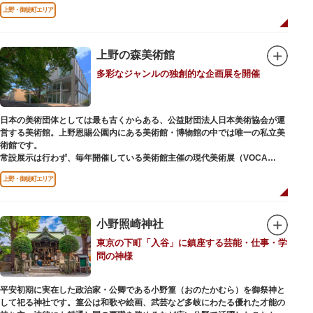
ソメイヨシノやヤマザクラなど約1,200本の桜が植えられた園内は、桜の名
上野・御徒町エリア
所としても有名。シーズンにはライトアップされた夜桜が一層風情を添え、
例年延べ330万人近い人出となります。不忍池（しのばずのいけ）は江戸時
代より浮世絵に描かれたほどのハスの名所。たくさんの鴨や渡り鳥が訪れる
ので、バードウォッチングを楽しむ人の姿も見られるスポットです。
上野の森美術館
多彩なジャンルの独創的な企画展を開催
美術館や博物館で国内外の芸術作品や文化・自然科学に触れたり、歴史の薫
りを感じながら史跡巡りを楽しんではいかがでしょうか。1日では見てまわ
りきれないほどの魅力にあふれた公園です。
日本の美術団体としては最も古くからある、公益財団法人日本美術協会が運
営する美術館。上野恩賜公園内にある美術館・博物館の中では唯一の私立美
術館です。
常設展示は行わず、毎年開催している美術館主催の現代美術展（VOCA
展）、公募展（上野の森美術館大賞展、日本の自然を描く展）のほか、マン
上野・御徒町エリア
ガから書展にいたるまで定期的に多彩なジャンルの独創的な企画展を開催し
ています。
別館の1階には、小企画展などの開催もできる上野の森美術館ギャラリー、
小野照崎神社
そして、3階には上野の森アートスクールが設置され、初心者から熟練者を
東京の下町「入谷」に鎮座する芸能・仕事・学
対象とした油彩・アクリル、水彩、日本画のクラスや、週末に受講できる単
問の神様
発講座などを開催しています。
平安初期に実在した政治家・公卿である小野篁（おのたかむら）を御祭神と
して祀る神社です。篁公は和歌や絵画、武芸など多岐にわたる優れた才能の