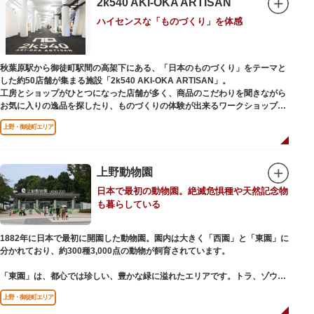
2k540 AKI-OKA ARTISAN
参拝は6:00～17:00（御朱印の授与は9:00～17:00）
ハイセンスな「ものづくり」を体感
秋葉原駅から御徒町駅間の高架下にある、「日本のものづくり」をテーマと
した約50店舗が集まる施設「2k540 AKI-OKA ARTISAN」。
工房とショップがひとつになった店舗が多く、商品のこだわりを聞きながら
お気に入りの逸品を探したり、ものづくりの体験が出来るワークショップに
参加して自分だけのオリジナル商品を作ったり、クリエイターと直接コミュ
上野・御徒町エリア
ニケーションをとりながらのショッピングが楽しめます。飲食店もあるので
ランチやカフェ利用もおすすめ。
ここでしか買えない商品や一点物を扱うブランドなど、大量生産の製品には
ないぬくもりと、新しいデザインの商品に出会うことができます。
上野動物園
日本で最初の動物園。絶滅危惧種や天然記念物
名前の由来は、東京駅から2k540m付近にあることから「2k540」、秋葉原
も暮らしている
駅（AKIHABARA）と御徒町駅（OKACHIMACHI）の間にあるという造語
「AKI-OKA」、フランス語で「職人」を意味する「ARTISAN」を組み合わ
せたもの。
1882年に日本で最初に開園した動物園。園内は大きく「西園」と「東園」に
施設周辺は、江戸の文化を伝える伝統工芸職人の街だったという背景もあ
分かれており、約300種3,000点の動物が飼育されています。
り、現在もジュエリーや皮製品を扱うお店が多く、高いセンスとクオリティ
をもった店舗が集結しています。
「東園」は、都心では珍しい、豊かな緑に溢れたエリアです。トラ、ゾウな
どが住む森エリアや、ホッキョクグマやアザラシが住む海エリアでは、水浴
上野・御徒町エリア
びなど迫力あるシーンが目撃できることもあります。国指定重要文化財の