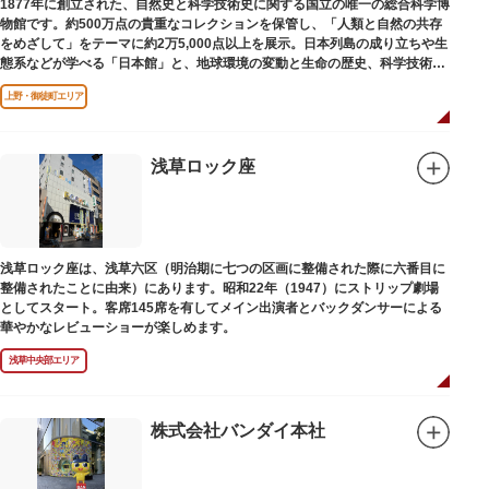
1877年に創立された、自然史と科学技術史に関する国立の唯一の総合科学博
物館です。約500万点の貴重なコレクションを保管し、「人類と自然の共存
をめざして」をテーマに約2万5,000点以上を展示。日本列島の成り立ちや生
態系などが学べる「日本館」と、地球環境の変動と生命の歴史、科学技術の
進歩などが学べる「地球館」の2つの常設展示をメインに、特別展・企画展
上野・御徒町エリア
などから構成されています。
2005年「愛・地球博」の長久手日本館で人気を博した「地球の部屋」を移設
した、「シアター36○」も見どころのひとつ。直径12.8m（実際の地球の
100万分の1の大きさ）のドームの内側すべてがスクリーンになっている世界
浅草ロック座
初のシアターで、月ごとに変わるオリジナル映像を上映しています。
楽しみながら学習できるイベント企画や、恐竜をはじめとした様々な実物標
本、子ども向けのコーナーもあり、お子様連れでも楽しめる博物館です。
また、国立科学博物館では、日本およびアジアにおける科学系博物館の中核
浅草ロック座は、浅草六区（明治期に七つの区画に整備された際に六番目に
施設として、調査研究、標本資料の収集・保管・活用、展示・学習支援を推
整備されたことに由来）にあります。昭和22年（1947）にストリップ劇場
進。これらの活動を上野の本館、白金台の附属自然教育園、茨城県つくば市
としてスタート。客席145席を有してメイン出演者とバックダンサーによる
の実験植物園や筑波研究施設（非公開）で展開しています。
華やかなレビューショーが楽しめます。
浅草中央部エリア
株式会社バンダイ本社