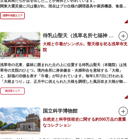
古道具商たちが店を出したことが発祥といわれています。
かれた「浅草絵巻」を楽しめるのも夜の醍醐味。撮影スポットやデートスポ
関東大震災後に川は塞がれ、現在はプロ仕様の調理器具や厨房機器、食器、
ットにもおすすめです。昼間と比べて人が少なくゆっくり巡れるので、足を
包材、調理衣装など「食」にまつわる約170軒の専門店が集まる個性的な専
運んでみてはいかがでしょうか。
浅草中央部エリア
門商店街として賑わいを見せています。もちろん、ほとんどのお店が小売に
も対応。家庭の調理用具を購入したい人や観光客にもおすすめです。食品サ
ンプル作り体験ができるお店もありますよ。
待乳山聖天（浅草名所七福神 毘沙門天）
毎年、道具の日である10月9日前後に開催される「かっぱ橋道具まつり」で
大根と巾着がシンボル。聖天様を祀る浅草寺支
は、各店舗がおすすめ商品や掘り出しものを販売。また、年ごとに異なる
院
様々な催しものも行われます。
浅草寺の北東、森林に囲まれた丘の上に位置する待乳山聖天（本龍院）は浅
草寺の支院のひとつ。境内各所に身体健全・夫婦和合を意味する「大根」
と、財福の功徳を表す「巾着」が印されています。毎年1月7日に行われる
「大根まつり」は、正月中に供えられた大根を調理した風呂吹き大根が御神
酒とともに参拝者に振る舞われるイベント。聖天様のお下がりの大根をいた
奥浅草エリア
だくことで、心身健康のご利益があるそうです。
毎朝本堂で執り行われている「浴油祈祷（よくゆきとう）」は、聖天様を供
養する最高の祈祷法。心願成就の力があると考えられており、依頼すると7
国立科学博物館
日間毎朝祈祷していただけます。また、浅草名所七福神のひとつとしても知
自然史と科学技術史に関する約500万点の貴重
られ、毘沙門天が祀られています。
なコレクション