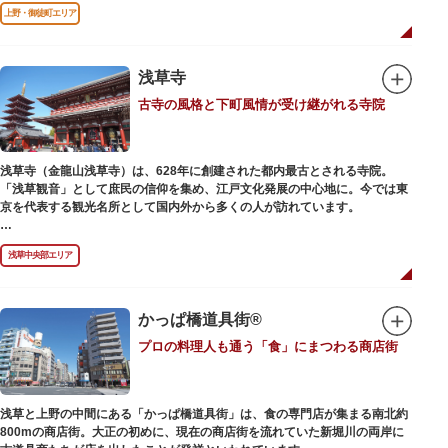
前のみ開花するので、シーズン中は多くの観光客が朝早くから池を訪れま
上野・御徒町エリア
す。綺麗な蓮の花を近くから観察できるデッキを散歩しながら朝の不忍池を
楽しむのがおすすめです。
「ボート池」ではスワンボートやオール式のボートのレンタルが可能。水上
から池を眺めれば、新しい発見ができるかもしれません。また、「鵜の池」
浅草寺
にはマガモ・オナガガモなどたくさんの鴨や渡り鳥が訪れます。大都会の中
古寺の風格と下町風情が受け継がれる寺院
でバードウォッチングができる珍しいスポットです。
ファミリーで、カップルで、または一人でゆったりと、思い思いの時間をお
過ごしください。
浅草寺（金龍山浅草寺）は、628年に創建された都内最古とされる寺院。
「浅草観音」として庶民の信仰を集め、江戸文化発展の中心地に。今では東
京を代表する観光名所として国内外から多くの人が訪れています。
浅草の象徴とも言える「雷門（風雷神門）」は、高さ3.9mの大提灯と風神雷
浅草中央部エリア
神像が安置された浅草寺の総門。本堂前には2体の仁王尊像が並ぶ山門「宝
蔵門」が建ち、参拝客を堂々と迎えてくれます。本堂前には、邪気を払うご
利益があるといわれる常香炉（じょうこうろ）が鎮座。参拝前に煙を浴びて
身を清めましょう。「観音堂」とも呼ばれる本堂にはご本尊の聖観世音菩薩
かっぱ橋道具街®
が祀られており、毎日定時に法要が執り行われています。
プロの料理人も通う「食」にまつわる商店街
境内の歴史ある建造物も必見です。ひと際目立つ五重塔、国指定重要文化財
の二天門、浅草名所七福神のひとつ・大黒天が祀られた影向堂（ようごうど
う）など、悠久の時に思いを馳せて見学をお楽しみください。
浅草と上野の中間にある「かっぱ橋道具街」は、食の専門店が集まる南北約
日没後はライトアップされ、朱塗りの建物がより一層鮮やかに浮かび上がり
800mの商店街。大正の初めに、現在の商店街を流れていた新堀川の両岸に
ます。昼間は約90店舗が軒を連ねる仲見世のお店も閉まり、シャッターに描