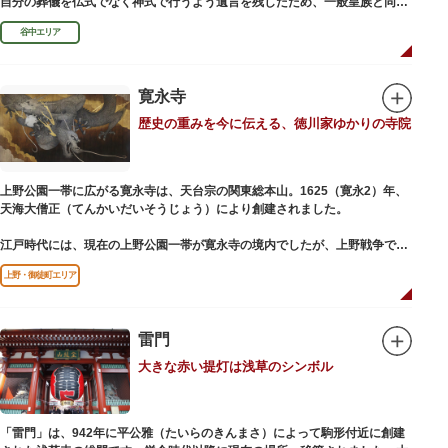
自分の葬儀を仏式でなく神式で行うよう遺言を残したため、一般皇族と同じ
ような円墳が建てられました。
谷中エリア
寛永寺
歴史の重みを今に伝える、徳川家ゆかりの寺院
上野公園一帯に広がる寛永寺は、天台宗の関東総本山。1625（寛永2）年、
天海大僧正（てんかいだいそうじょう）により創建されました。
江戸時代には、現在の上野公園一帯が寛永寺の境内でしたが、上野戦争でそ
の多くを焼失。現在は根本中堂をはじめ開山堂（両大師）、不忍池辯天堂、
上野・御徒町エリア
上野大仏（パゴダ）、輪王殿などの建造物が上野公園とその周辺に点在して
います。戦火を免れた輪王寺門跡御本坊表門、徳川将軍霊廟勅額門など重要
文化財も多く有し、歴史の重みを今に伝える寺院です。
清水観音堂の舞台前に復元された「月の松」は、浮世絵師歌川広重の「名所
雷門
江戸百景」にも描かれていることで有名。丸い形の松から不忍池辯天堂を見
大きな赤い提灯は浅草のシンボル
下ろす風流な景観は、絶好のフォトスポットとなっています。
東叡山（とうえいざん）という山号は、東の「比叡山延暦寺」を意味してお
り、比叡山や京都の有名寺院になぞらえて上野の山に数多くの堂舎が建立さ
「雷門」は、942年に平公雅（たいらのきんまさ）によって駒形付近に創建
れました。本尊は薬師瑠璃光如来（やくしるりこうにょらい）で、伝教大師