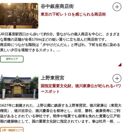
谷中銀座商店街
東京の下町レトロを感じられる商店街
JR日暮里駅西口から歩いて約5分。昔ながらの個人商店を中心に、さまざま
な業種の店舗が全長170mほどの短い通りに立ち並んだ商店街です。
商店街につながる階段は「夕やけだんだん」と呼ばれ、下町を紅色に染める
美しい夕日を堪能できるスポット。
谷中エリア
谷中銀座商店街は1945年頃に自然発生的に生まれ、現在の近隣型商店街へと
発展。昭和の懐かしい商店街の景観を見ることができます。東京の下町レト
ロを感じられるスポットとして、近隣住民だけではなく、国内外から多くの
観光客が訪れ、買い物や散策を楽しんでいます。
上野東照宮
国指定重要文化財。徳川家康公が祀られるパワ
ースポット
1627年に創建された、上野公園に鎮座する上野東照宮。徳川家康公（東照大
権現）、徳川吉宗公、徳川慶喜公を祭神とし、出世、勝利、健康長寿にご利
益があるとされている神社です。戦争や地震でも崩壊を免れた貴重な江戸初
期の建築物として、国の重要文化財に指定されています。春は牡丹・桜、秋
は紅葉やダリア展、お正月は初詣や冬ぼたん鑑賞の地として、年間を通して
上野・御徒町エリア