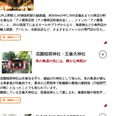
います。辯才天は琵琶を持った姿で知られていますが、不忍池辯天堂の辯才
天は、8本の腕に煩悩を破壊する武器をお持ちになっている「八臂辯才天
（はっぴべんざいてん）」。9月に行われる「巳成金（みなるかね）大祭」
JR上野駅とJR御徒町駅の線路脇、約500mの中に400店舗あまりの商店が軒
で目にすることができます。
を連ねる「アメ横商店街（アメ横商店街連合会）」。メインの「アメ横通
不忍池辯天堂には、豊臣秀吉公が大切にしていたという伝説のある、谷中七
り」と、JRの高架下にあるモールやプラザからなり、海産物などの食料品や
福神とは別の「大黒天」も祀られています。
輸入雑貨、アパレル、化粧品店など、さまざまなジャンルの専門店が立ち並
んでいます。活気ある呼び込みが飛び交うなかで、店員さんとの会話も楽し
上野・御徒町エリア
みながら目玉商品や特価品を探せるのが魅力のひとつ。年末の叩き売りは風
物詩にもなっています。
アメ横のはじまりは、物資が底をついた第二次世界大戦後にできた闇市。多
花園稲荷神社・五條天神社
くの闇市が的屋の仕切りであったのに対して、アメ横は満州からの復員兵が
朱の鳥居の先には、静かな神苑が
共同体となり連合会を結成。出店を統制し、商店街が形成されました。
当時、JR上野駅のすぐ南に発生した闇市は、飴を販売する屋台があったこと
から「アメヤ横丁（飴屋通り）」と呼ばれるように。反対側のJR御徒町付近
花園稲荷神社は衣食住を守り、縁結びの神社として知られ、朱の鳥居が連な
には、アメリカ進駐軍の放出物資を販売する店ができたので「アメリカ横丁
る東参道が印象的です。幕末の上野戦争で彰義隊の最後の激戦地（穴稲荷門
（アメリカ通り）」と呼ばれるようになりました。この2つのエリアが統合
の戦）となったことでも知られています。
され、今の「アメ横」になったと言われています。
隣接している五條天神社は、医薬祖神として親しまれ、健康祈願や病気平癒
祈願の参拝者が多く、相殿には菅原道真公も祀られています。
上野・御徒町エリア
境内がつながっており、まるでひとつの神社かのように並んで鎮座していま
すが、それぞれ別々の由緒の独立した神社です。どちらの御朱印も五條天神
社の境内にある授与所で頒布されています。