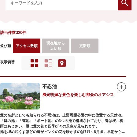
該当件数320件
現在地から
並び順
アクセス数順
更新順
近い順
表示切替
不忍池
風光明媚な景色を楽しむ都会のオアシス
蓮の名所としても知られる不忍池は、上野恩賜公園の中に位置する天然池。
「鵜の池」「蓮池」「ボート池」の3つの池で構成されており、春は桜、梅
雨はあじさい、夏は蓮の花と四季折々の景色が見られます。
池を埋め尽くすほどの蓮がピンクの花を咲かすのは7月～8月頃。早朝から午