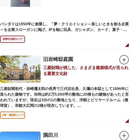
バンダイは1950年に創業し、「夢・クリエイション～楽しいときを創る企業
～を企業スローガンに掲げ、IPを軸に玩具、ガシャポン、カード、菓子・食
品・食玩、アパレル、日用雑貨など、お客さまの身近で楽しんでいただける
浅草中央部エリア
エンターテインメントをお届けしています。
旧岩崎邸庭園
三菱財閥が残した、さまざま建築様式が見られ
る重要文化財
三菱財閥初代・岩崎彌太郎の長男で三代目社長、久彌の本邸として1896年に
造られた建物です。当時は約1万5,000坪の敷地に20棟もの建物があったと言
われていますが、現在は3分の1の敷地となり、洋館とビリヤードルーム（撞
球室）、和館大広間の3棟が現存しています。
上野・御徒町エリア
【洋館】
鹿鳴館の建築家として知られるジョサイア・コンドルによって設計された西
洋木造建築の洋館で、館内の随所に見事なジャコビアン様式の装飾が施され
ています。
隅田川