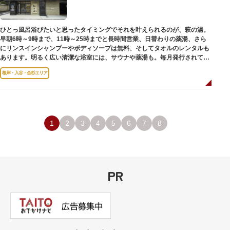
のひとつ。 ボランティア・スタッフと一緒に鑑賞する「美術トーク」や、解
説を聞きながら本館や前庭を一緒に歩く「建築ツアー」など、初めての来館
でも気軽に楽しめるプログラムも用意されています。
ひとっ風呂浴びたいと思ったタイミングでそれを叶えられるのが、萩の湯。
早朝6時～9時まで、11時～25時までと長時間営業、日替わりの薬湯、さら
にリンスインシャンプーやボディソープは無料、そしてタオルのレンタルも
あります。明るく広い清潔な浴室には、サウナや薬湯も。毎月発行されてい
る萩の湯だよりで薬湯の予定を確認すれば、お好みの薬湯を楽しめます。
根岸・入谷・金杉エリア
また併設されたレストラン、食事処こもれびではおいしい食事だけでなく、
たくさんの種類の飲み物やおつまみが。昼からでも晩酌セットの注文がで
き、明るい時間の一杯も最高です。好きな時間にお風呂に入り、お風呂の前
後これまた好きなタイミングで、おいしい食事をいただき、心も体も整えて
日々の生活を支えてくれる空間です。
1
2
3
4
5
6
7
8
PR