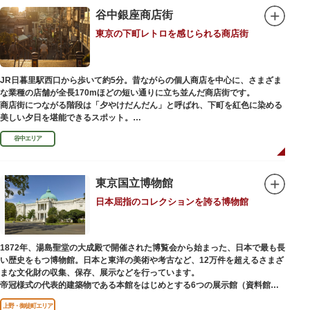
を一部踏襲している広大な庭は、建築様式同様に和洋併置式とされ、「芝
谷中銀座商店街
庭」をもつ近代庭園の初期の形を残しています。江戸時代の石碑や手水鉢、
庭石などが見られ、煉瓦塀を含めた敷地全体が重要文化財に指定されていま
東京の下町レトロを感じられる商店街
す。
JR日暮里駅西口から歩いて約5分。昔ながらの個人商店を中心に、さまざま
な業種の店舗が全長170mほどの短い通りに立ち並んだ商店街です。
商店街につながる階段は「夕やけだんだん」と呼ばれ、下町を紅色に染める
美しい夕日を堪能できるスポット。
谷中エリア
谷中銀座商店街は1945年頃に自然発生的に生まれ、現在の近隣型商店街へと
発展。昭和の懐かしい商店街の景観を見ることができます。東京の下町レト
ロを感じられるスポットとして、近隣住民だけではなく、国内外から多くの
観光客が訪れ、買い物や散策を楽しんでいます。
東京国立博物館
日本屈指のコレクションを誇る博物館
1872年、湯島聖堂の大成殿で開催された博覧会から始まった、日本で最も長
い歴史をもつ博物館。日本と東洋の美術や考古など、12万件を超えるさまざ
まな文化財の収集、保存、展示などを行っています。
帝冠様式の代表的建築物である本館をはじめとする6つの展示館（資料館）
からなり、89件の国宝を所蔵。常に貴重な文化財を公開し、講座や講演会、
上野・御徒町エリア