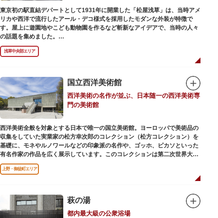
東京初の駅直結デパートとして1931年に開業した「松屋浅草」は、当時アメ
リカや西洋で流行したアール・デコ様式を採用したモダンな外装が特徴で
す。屋上に遊園地やこども動物園を作るなど斬新なアイデアで、当時の人々
の話題を集めました。
現在は、B1階から地上3階までが松屋浅草の売り場。2012年のリニューアル
浅草中央部エリア
で建設当時のシンボル・大時計も復活し、昭和の面影を残す百貨店は今でも
人々に親しまれています。地上1階は 浅草らしい下町銘菓をはじめ、全国か
らセレクトされた銘菓が並ぶ「浅草すいーつ小町」。東武線「浅草駅」直結
なので、お土産購入にも便利です。
国立西洋美術館
西洋美術の名作が並ぶ、日本随一の西洋美術専
門の美術館
西洋美術全般を対象とする日本で唯一の国立美術館。ヨーロッパで美術品の
収集をしていた実業家の松方幸次郎のコレクション（松方コレクション）を
基礎に、モネやルノワールなどの印象派の名作や、ゴッホ、ピカソといった
有名作家の作品を広く展示しています。このコレクションは第二次世界大戦
中にフランス政府に接収され、戦後に専用の美術館を創設することを条件に
上野・御徒町エリア
日本へ寄贈返還されました。
本館の設計は、フランスで活躍した近代建築の巨匠ル・コルビュジエによる
もの。「ル・コルビュジエの建築作品－近代建築運動への顕著な貢献－」の
萩の湯
構成資産の一つとして東京初の世界文化遺産に登録されています。前庭にも
都内最大級の公衆浴場
ロダンの彫刻が展示されており、散策しながら美術鑑賞を楽しめるのも魅力