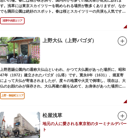
憩いの場。春には桜が咲き誇り、国内外から多くの観光客が花見に訪れま
す。浅草には東京スカイツリーを眺められる場所が数多くありますが、なか
でも隅田公園は絶好のスポット。春は桜とスカイツリーの共演も人気です。
川沿いにある「隅田公園オープンカフェ」は、店舗の一部を屋外にした開放
浅草中央部エリア
的なカフェ・レストラン。綺麗な景色を眺めながら、コーヒー片手にのんび
りと過ごしても良いですね。また、クジラの滑り台が目印の「遊具広場」は
ブランコやアスレチックなどの遊具が設置された広場。子どもも思いっきり
身体を動かせます。
上野大仏（上野パゴダ）
隅田川橋梁に設置された全長約160mの「すみだリバーウォーク」は、東京
スカイツリーまでの最短距離ルートのひとつ。歩道橋の途中にあるガラス床
から隅田川を見下ろしたり、すぐ横を走る電車の迫力を楽しんだり、隅田川
散策にいかがでしょうか。
上野恩賜公園内の通称大仏山といわれ、かつて大仏殿があった場所に、昭和
47年（1972）建立されたパゴダ（仏塔）です。寛永8年（1631）、堀直寄
によって大仏が寄進されましたが、度々の地震や火災で倒壊し、現在は、大
仏のお顔のみが保存され、大仏再建の願を込めて、お身体があった場所にパ
ゴダが建てられました。
上野・御徒町エリア
松屋浅草
地元の人に愛される東京初のターミナルデパー
ト