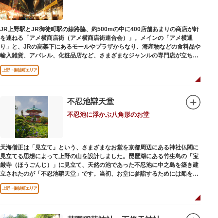
かさと懐かしさを併せ持つレトロなアトラクションや雰囲気で人気のスポッ
トとなっています。幼児（0歳～4歳）は入園とのりもの料が無料で、年齢や
身長制限の無いアトラクションもあり、子どもの遊園地デビューにもぴった
JR上野駅とJR御徒町駅の線路脇、約500mの中に400店舗あまりの商店が軒
りです。
を連ねる「アメ横商店街（アメ横商店街連合会）」。メインの「アメ横通
り」と、JRの高架下にあるモールやプラザからなり、海産物などの食料品や
輸入雑貨、アパレル、化粧品店など、さまざまなジャンルの専門店が立ち並
んでいます。活気ある呼び込みが飛び交うなかで、店員さんとの会話も楽し
上野・御徒町エリア
みながら目玉商品や特価品を探せるのが魅力のひとつ。年末の叩き売りは風
物詩にもなっています。
アメ横のはじまりは、物資が底をついた第二次世界大戦後にできた闇市。多
不忍池辯天堂
くの闇市が的屋の仕切りであったのに対して、アメ横は満州からの復員兵が
不忍池に浮かぶ八角形のお堂
共同体となり連合会を結成。出店を統制し、商店街が形成されました。
当時、JR上野駅のすぐ南に発生した闇市は、飴を販売する屋台があったこと
から「アメヤ横丁（飴屋通り）」と呼ばれるように。反対側のJR御徒町付近
天海僧正は「見立て」という、さまざまなお堂を京都周辺にある神社仏閣に
には、アメリカ進駐軍の放出物資を販売する店ができたので「アメリカ横丁
見立てる思想によって上野の山を設計しました。琵琶湖にある竹生島の「宝
（アメリカ通り）」と呼ばれるようになりました。この2つのエリアが統合
厳寺（ほうごんじ）」に見立て、天然の池であった不忍池に中之島を築き建
され、今の「アメ横」になったと言われています。
立されたのが「不忍池辯天堂」です。当初、お堂に参詣するためには船を使
用していましたが、参詣者が増えたことから橋がかけられました。不忍池の
上野・御徒町エリア
どこからでも参拝できるように、八角形の建物になったと言われ、7月から8
月にかけては、不忍池の蓮が咲き、極楽浄土を連想させる光景が広がりま
す。