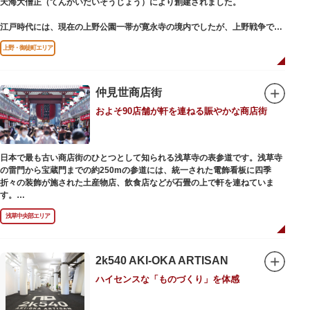
天海大僧正（てんかいだいそうじょう）により創建されました。
江戸時代には、現在の上野公園一帯が寛永寺の境内でしたが、上野戦争でそ
の多くを焼失。現在は根本中堂をはじめ開山堂（両大師）、不忍池辯天堂、
上野・御徒町エリア
上野大仏（パゴダ）、輪王殿などの建造物が上野公園とその周辺に点在して
います。戦火を免れた輪王寺門跡御本坊表門、徳川将軍霊廟勅額門など重要
文化財も多く有し、歴史の重みを今に伝える寺院です。
清水観音堂の舞台前に復元された「月の松」は、浮世絵師歌川広重の「名所
仲見世商店街
江戸百景」にも描かれていることで有名。丸い形の松から不忍池辯天堂を見
およそ90店舗が軒を連ねる賑やかな商店街
下ろす風流な景観は、絶好のフォトスポットとなっています。
東叡山（とうえいざん）という山号は、東の「比叡山延暦寺」を意味してお
り、比叡山や京都の有名寺院になぞらえて上野の山に数多くの堂舎が建立さ
日本で最も古い商店街のひとつとして知られる浅草寺の表参道です。浅草寺
れました。本尊は薬師瑠璃光如来（やくしるりこうにょらい）で、伝教大師
の雷門から宝蔵門までの約250mの参道には、統一された電飾看板に四季
最澄が自ら彫ったと伝えられる秘仏です。徳川歴代将軍の祈祷寺と菩提寺を
折々の装飾が施された土産物店、飲食店などが石畳の上で軒を連ねていま
兼ね、御霊廟には6名の将軍が埋葬されています。
す。
人形焼や手焼きせんべいをはじめ、団子や揚げまんじゅう、雷おこしなどの
浅草中央部エリア
銘菓、和傘や扇子など伝統工芸品も並び、歩いているだけで浅草らしさを感
じる場所です。江戸文化を感じる粋な商品の数々は、海外からの観光客にも
人気。商品が作られる様子がわかる実演販売の店もあり、焼き立て、作り立
ての味を堪能できるのも魅力。下町っ子の威勢の良い売り声が飛び交うな
2k540 AKI-OKA ARTISAN
か、お気に入りのお土産探しをお楽しみください。
ハイセンスな「ものづくり」を体感