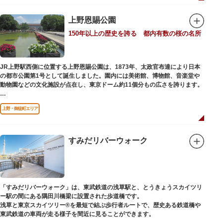
「旧寛永寺五重塔」や藤堂高虎が建て1878（明治11）年に再建された
「閑々亭」などの歴史的建造物も見どころです。
上野恩賜公園
一方「西園」は、蓮の名所としても知られる風光明媚な「不忍池」のほとり
150年以上の歴史を誇る 都内有数の桜の名所
に位置する区域。キリンやサイなどの人気動物をはじめ、アイアイや“動か
ない鳥”として話題のハシビロコウなどユニークな種も見られます。
子ども動物園「すてっぷ」では、小動物を間近で観察することを通じて、命
の大切さや生きものの魅力が学べる体験プログラムが実施されています。
JR上野駅西側に位置する上野恩賜公園は、1873年、太政官布達により日本
の都市公園第1号として誕生しました。園内には美術館、博物館、音楽堂や
歩き疲れたり、お腹が空いてきたら、園内にいくつかあるフードショップで
動物園などの文化施設が点在し、東京ドーム約11個分もの広さを誇ります。
休憩しましょう。それぞれのお店で、動物たちをモチーフにした可愛いフー
ドやスイーツが食べられます。オリジナルグッズを取り扱うギフトショップ
ソメイヨシノやヤマザクラなど約1,200本の桜が植えられた園内は、桜の名
も必見です。
上野・御徒町エリア
所としても有名。シーズンにはライトアップされた夜桜が一層風情を添え、
例年延べ330万人近い人出となります。不忍池（しのばずのいけ）は江戸時
代より浮世絵に描かれたほどのハスの名所。たくさんの鴨や渡り鳥が訪れる
ので、バードウォッチングを楽しむ人の姿も見られるスポットです。
すみだリバーウォーク
美術館や博物館で国内外の芸術作品や文化・自然科学に触れたり、歴史の薫
りを感じながら史跡巡りを楽しんではいかがでしょうか。1日では見てまわ
りきれないほどの魅力にあふれた公園です。
「すみだリバーウォーク」は、東武鉄道の浅草駅と、とうきょうスカイツリ
ー駅の間にある隅田川橋梁に設置された歩道橋です。
浅草と東京スカイツリー®を最短で結ぶ歩行者ルートで、歴史ある鉄道橋や
東武鉄道の車両が走る様子を間近に見ることができます。