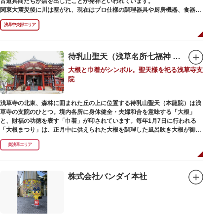
古道具商たちが店を出したことが発祥といわれています。
かれた「浅草絵巻」を楽しめるのも夜の醍醐味。撮影スポットやデートスポ
関東大震災後に川は塞がれ、現在はプロ仕様の調理器具や厨房機器、食器、
ットにもおすすめです。昼間と比べて人が少なくゆっくり巡れるので、足を
包材、調理衣装など「食」にまつわる約170軒の専門店が集まる個性的な専
運んでみてはいかがでしょうか。
浅草中央部エリア
門商店街として賑わいを見せています。もちろん、ほとんどのお店が小売に
も対応。家庭の調理用具を購入したい人や観光客にもおすすめです。食品サ
ンプル作り体験ができるお店もありますよ。
待乳山聖天（浅草名所七福神 毘沙門天）
毎年、道具の日である10月9日前後に開催される「かっぱ橋道具まつり」で
大根と巾着がシンボル。聖天様を祀る浅草寺支
は、各店舗がおすすめ商品や掘り出しものを販売。また、年ごとに異なる
院
様々な催しものも行われます。
浅草寺の北東、森林に囲まれた丘の上に位置する待乳山聖天（本龍院）は浅
草寺の支院のひとつ。境内各所に身体健全・夫婦和合を意味する「大根」
と、財福の功徳を表す「巾着」が印されています。毎年1月7日に行われる
「大根まつり」は、正月中に供えられた大根を調理した風呂吹き大根が御神
酒とともに参拝者に振る舞われるイベント。聖天様のお下がりの大根をいた
奥浅草エリア
だくことで、心身健康のご利益があるそうです。
毎朝本堂で執り行われている「浴油祈祷（よくゆきとう）」は、聖天様を供
養する最高の祈祷法。心願成就の力があると考えられており、依頼すると7
株式会社バンダイ本社
日間毎朝祈祷していただけます。また、浅草名所七福神のひとつとしても知
られ、毘沙門天が祀られています。