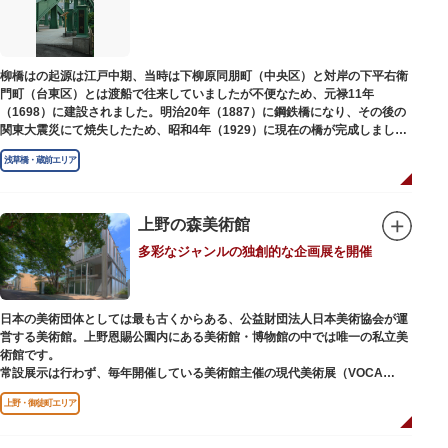
江戸後期には、学問の神様である菅原道真公も回向院より遷され、境内にあ
る末社を含めて15柱もの神様が祀られています。俳優の渥美清が願をかけた
神社としても知られ、映画「男はつらいよ」で寅さんが首にかけているお守
りは、ここ小野照崎神社のものです。
柳橋はの起源は江戸中期、当時は下柳原同朋町（中央区）と対岸の下平右衛
門町（台東区）とは渡船で往来していましたが不便なため、元禄11年
（1698）に建設されました。明治20年（1887）に鋼鉄橋になり、その後の
関東大震災にて焼失したため、昭和4年（1929）に現在の橋が完成しまし
た。
浅草橋・蔵前エリア
上野の森美術館
多彩なジャンルの独創的な企画展を開催
日本の美術団体としては最も古くからある、公益財団法人日本美術協会が運
営する美術館。上野恩賜公園内にある美術館・博物館の中では唯一の私立美
術館です。
常設展示は行わず、毎年開催している美術館主催の現代美術展（VOCA
展）、公募展（上野の森美術館大賞展、日本の自然を描く展）のほか、マン
上野・御徒町エリア
ガから書展にいたるまで定期的に多彩なジャンルの独創的な企画展を開催し
ています。