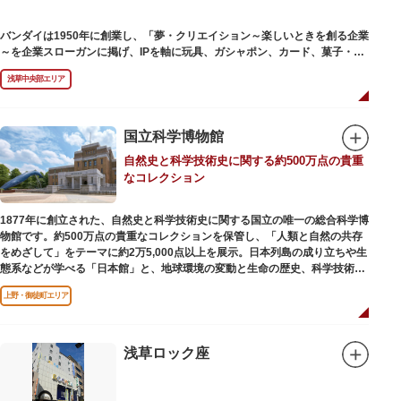
バンダイは1950年に創業し、「夢・クリエイション～楽しいときを創る企業
～を企業スローガンに掲げ、IPを軸に玩具、ガシャポン、カード、菓子・食
品・食玩、アパレル、日用雑貨など、お客さまの身近で楽しんでいただける
浅草中央部エリア
エンターテインメントをお届けしています。
国立科学博物館
自然史と科学技術史に関する約500万点の貴重
なコレクション
1877年に創立された、自然史と科学技術史に関する国立の唯一の総合科学博
物館です。約500万点の貴重なコレクションを保管し、「人類と自然の共存
をめざして」をテーマに約2万5,000点以上を展示。日本列島の成り立ちや生
態系などが学べる「日本館」と、地球環境の変動と生命の歴史、科学技術の
進歩などが学べる「地球館」の2つの常設展示をメインに、特別展・企画展
上野・御徒町エリア
などから構成されています。
2005年「愛・地球博」の長久手日本館で人気を博した「地球の部屋」を移設
した、「シアター36○」も見どころのひとつ。直径12.8m（実際の地球の
100万分の1の大きさ）のドームの内側すべてがスクリーンになっている世界
浅草ロック座
初のシアターで、月ごとに変わるオリジナル映像を上映しています。
楽しみながら学習できるイベント企画や、恐竜をはじめとした様々な実物標
本、子ども向けのコーナーもあり、お子様連れでも楽しめる博物館です。