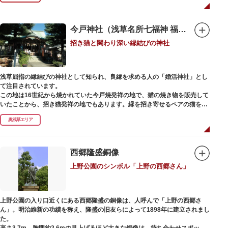
今戸神社（浅草名所七福神 福禄寿）
招き猫と関わり深い縁結びの神社
浅草屈指の縁結びの神社として知られ、良縁を求める人の「婚活神社」とし
て注目されています。
この地は16世紀から焼かれていた今戸焼発祥の地で、猫の焼き物を販売して
いたことから、招き猫発祥の地でもあります。縁を招き寄せるペアの猫をモ
チーフにした絵馬や御朱印帳も人気です。
奥浅草エリア
1063（康平6）年、時の奥羽鎮守府源頼朝・義家父子が祈願し鎌倉の鶴ヶ丘
と浅草今戸とに京都の石清水八幡を勧請して創建されました。境内には、幕
末に活躍した新選組沖田総司の終焉の地の碑も佇んでいます。また、浅草名
西郷隆盛銅像
所七福神の福禄寿が祀られており、七福神詣りの参拝客でも賑わうスポット
上野公園のシンボル「上野の西郷さん」
です。
上野公園の入り口近くにある西郷隆盛の銅像は、人呼んで「上野の西郷さ
ん」。明治維新の功績を称え、隆盛の旧友らによって1898年に建立されまし
た。
高さ3.7m、胸囲約2.6mの見上げるほど大きな銅像は、待ち合わせスポット