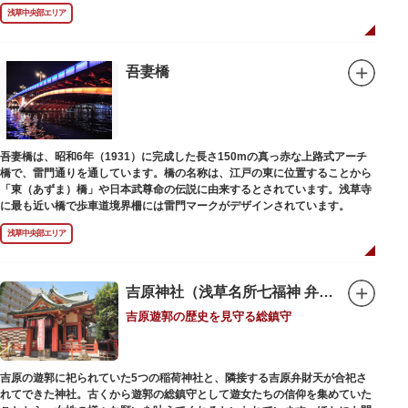
浅草中央部エリア
吾妻橋
吾妻橋は、昭和6年（1931）に完成した長さ150mの真っ赤な上路式アーチ
橋で、雷門通りを通しています。橋の名称は、江戸の東に位置することから
「東（あずま）橋」や日本武尊命の伝説に由来するとされています。浅草寺
に最も近い橋で歩車道境界柵には雷門マークがデザインされています。
浅草中央部エリア
吉原神社（浅草名所七福神 弁財天）
吉原遊郭の歴史を見守る総鎮守
吉原の遊郭に祀られていた5つの稲荷神社と、隣接する吉原弁財天が合祀さ
れてできた神社。古くから遊郭の総鎮守として遊女たちの信仰を集めていた