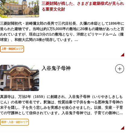
三菱財閥が残した、さまざま建築様式が見られ
後は、オープンカフェでほっと一息つくのもおすすめです。
る重要文化財
隅田川にかかる橋々も、それぞれ特徴的な形をしていて見応えは抜群。せっ
かくなら水上バスに乗船して、優雅に観察してみてはいかがでしょうか。
三菱財閥初代・岩崎彌太郎の長男で三代目社長、久彌の本邸として1896年に
造られた建物です。当時は約1万5,000坪の敷地に20棟もの建物があったと言
われていますが、現在は3分の1の敷地となり、洋館とビリヤードルーム（撞
球室）、和館大広間の3棟が現存しています。
上野・御徒町エリア
【洋館】
鹿鳴館の建築家として知られるジョサイア・コンドルによって設計された西
洋木造建築の洋館で、館内の随所に見事なジャコビアン様式の装飾が施され
ています。
入谷鬼子母神
【撞球室】
当時の日本では非常に珍しいスイスの山小屋風の撞球室（ビリヤード場）
で、洋館から地下道でつながっています。通常は非公開ですが、毎月15日
（10月のみ10/16）に先着順で限定公開されています。
真源寺は、万治2年（1659）に創建され、入谷鬼子母神（いりやきしきしも
じん）の名称で有名です。釈迦は、性質凶暴で子供を食べる悪神鬼子母神の
【和館大広間】
末子を隠し、子を失う悲しみを実感させ改心させました。以後、安産・子育
洋館に併置された名棟 梁大河喜十郎の手によるものと伝えられている書院造
ての守護神として信仰されています。入谷鬼子母神では、子育ての善神にな
りの和館で、当時は550坪に及ぶ洋館を遥かにしのぐ規模でしたが、現在は
った由来からツノのない「おに」の文字を使っています。
冠婚葬祭などに使われていた大広間の1棟だけが残っています。
根岸・入谷・金杉エリア
一度にさまざま建築様式が見られるとあって見ごたえ抜群。大名庭園の形式