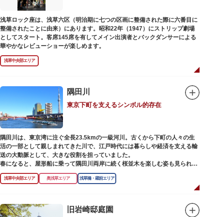
また、国立科学博物館では、日本およびアジアにおける科学系博物館の中核
浅草ロック座は、浅草六区（明治期に七つの区画に整備された際に六番目に
施設として、調査研究、標本資料の収集・保管・活用、展示・学習支援を推
整備されたことに由来）にあります。昭和22年（1947）にストリップ劇場
進。これらの活動を上野の本館、白金台の附属自然教育園、茨城県つくば市
としてスタート。客席145席を有してメイン出演者とバックダンサーによる
の実験植物園や筑波研究施設（非公開）で展開しています。
華やかなレビューショーが楽しめます。
浅草中央部エリア
隅田川
東京下町を支えるシンボル的存在
隅田川は、東京湾に注ぐ全長23.5kmの一級河川。古くから下町の人々の生
活の一部として親しまれてきた川で、江戸時代には暮らしや経済を支える輸
送の大動脈として、大きな役割を担っていました。
春になると、屋形船に乗って隅田川両岸に続く桜並木を楽しむ姿も見られ、
東京スカイツリーとのコラボレーションも、まさに絵になる光景です。ま
浅草中央部エリア
奥浅草エリア
浅草橋・蔵前エリア
た、毎年7月の最終土曜日に開催される「隅田川花火大会」は、東京の夏の
風物詩になっており、こちらも多くの見物客でにぎわいます。
川沿いには「隅田川テラス」と呼ばれる遊歩道も整備されています。心地よ
旧岩崎邸庭園
い風に吹かれながら、緑化が施された遊歩道で散歩やジョギングを楽しんだ