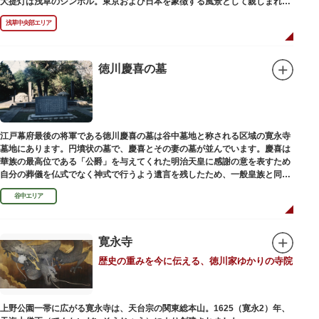
大提灯は浅草のシンボル。東京および日本を象徴する風景として親しまれ、
フォトスポットとしても国内外の観光客を魅了し続けています。
浅草中央部エリア
提灯の底部に施された見事な龍の彫刻や、門の北側（風神雷神の背後）に安
置されている浅草寺の護法善神「天龍像」と「金龍像」も見どころ。正式名
称の「風雷神門」は、門の左右に立つ2体の彫像、風神像と雷神像に由来し
ます。日没から23時頃までは雷門や浅草寺がライトアップされ、昼間とは違
徳川慶喜の墓
った荘厳な雰囲気に包まれます。
何度も焼失と再建を繰り返し、現在の雷門は1960年に松下電器産業（現パナ
ソニック）の松下幸之助氏の寄進により再建されたものです。
江戸幕府最後の将軍である徳川慶喜の墓は谷中墓地と称される区域の寛永寺
墓地にあります。円墳状の墓で、慶喜とその妻の墓が並んでいます。慶喜は
華族の最高位である「公爵」を与えてくれた明治天皇に感謝の意を表すため
自分の葬儀を仏式でなく神式で行うよう遺言を残したため、一般皇族と同じ
ような円墳が建てられました。
谷中エリア
寛永寺
歴史の重みを今に伝える、徳川家ゆかりの寺院
上野公園一帯に広がる寛永寺は、天台宗の関東総本山。1625（寛永2）年、