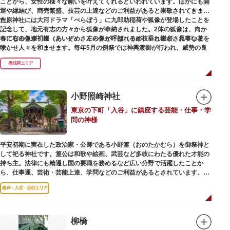
ことから、女性の様々な願いを叶えてくれるといわれています。ほかにも開
運や縁結び、商売繁盛、技芸の上達などのご利益があると崇敬されてきまし
た。
吉原神社には大河ドラマ「べらぼう」に九郎助稲荷や狐像が登場したことを
記念して、地元有志の方々から狐像が奉納されました。2体の狐像は、向か
春になると逢初桜（あいぞめさくら）と呼ばれるが枝垂れ桜が、見事な花を
って右の像が「逢（あい）」、左の像が「初（そめ）」と命名されていま
咲かせ人々を和ませます。毎年5月の例祭では神輿渡御が行われ、威勢の良
す。
い掛け声とともに各町は活気にあふれます。
奥浅草エリア
吉原弁財天は浅草名所七福神の一社・弁財天にあたり、七福神に関する授与
も年間を通して行われています。
小野照崎神社
東京の下町「入谷」に鎮座する芸能・仕事・学
問の神様
平安初期に実在した政治家・公卿である小野篁（おのたかむら）を御祭神と
して祀る神社です。篁公は和歌や絵画、武芸など多岐にわたる優れた才能の
持ち主。法律にも精通し国の要職を務めるなど広い分野で活躍したことか
ら、仕事運、芸術・芸能上達、学問などのご利益があるとされています。
根岸・入谷・金杉エリア
境内には、国の重要有形民俗文化財であるミニチュアの富士山「富士塚」
や、日本三大に数えられる「庚申塚」、昭和を代表する囲碁棋士・藤沢秀行
氏の功績を顕彰した記念碑など見どころも多数。月毎に趣向を凝らした御朱
印は、うっとりするほど美しいデザインで人気を博しています。
柳橋