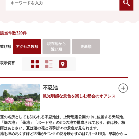
該当件数320件
現在地から
並び順
アクセス数順
更新順
近い順
表示切替
不忍池
風光明媚な景色を楽しむ都会のオアシス
蓮の名所としても知られる不忍池は、上野恩賜公園の中に位置する天然池。
「鵜の池」「蓮池」「ボート池」の3つの池で構成されており、春は桜、梅
雨はあじさい、夏は蓮の花と四季折々の景色が見られます。
池を埋め尽くすほどの蓮がピンクの花を咲かすのは7月～8月頃。早朝から午