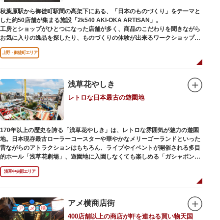
秋葉原駅から御徒町駅間の高架下にある、「日本のものづくり」をテーマと
した約50店舗が集まる施設「2k540 AKI-OKA ARTISAN」。
工房とショップがひとつになった店舗が多く、商品のこだわりを聞きながら
お気に入りの逸品を探したり、ものづくりの体験が出来るワークショップに
参加して自分だけのオリジナル商品を作ったり、クリエイターと直接コミュ
上野・御徒町エリア
ニケーションをとりながらのショッピングが楽しめます。飲食店もあるので
ランチやカフェ利用もおすすめ。
ここでしか買えない商品や一点物を扱うブランドなど、大量生産の製品には
ないぬくもりと、新しいデザインの商品に出会うことができます。
浅草花やしき
レトロな日本最古の遊園地
名前の由来は、東京駅から2k540m付近にあることから「2k540」、秋葉原
駅（AKIHABARA）と御徒町駅（OKACHIMACHI）の間にあるという造語
「AKI-OKA」、フランス語で「職人」を意味する「ARTISAN」を組み合わ
せたもの。
170年以上の歴史を誇る「浅草花やしき」は、レトロな雰囲気が魅力の遊園
施設周辺は、江戸の文化を伝える伝統工芸職人の街だったという背景もあ
地。日本現存最古ローラーコースターや華やかなメリーゴーランドといった
り、現在もジュエリーや皮製品を扱うお店が多く、高いセンスとクオリティ
昔ながらのアトラクションはもちろん、ライブやイベントが開催される多目
をもった店舗が集結しています。
的ホール「浅草花劇場」、遊園地に入園しなくても楽しめる「ガシャポンの
デパート浅草花やしき店」も併設され、さまざまな娯楽を楽しめる浅草の
浅草中央部エリア
「遊びの場」として親しまれています。
浅草花やしきは、江戸時代末期の1853年に造園師・森田六三郎により、牡丹
と菊細工を主とした花園（かえん）として誕生しました。明治時代に入ると
アメ横商店街
遊戯施設が置かれ、珍鳥や猛獣、見世物の展示などでも評判に。全国有数の
400店舗以上の商店が軒を連ねる買い物天国
動物園としても知られるようになりました。戦後は遊園地として再開し、温