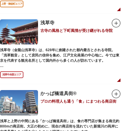
前のみ開花するので、シーズン中は多くの観光客が朝早くから池を訪れま
上野・御徒町エリア
す。綺麗な蓮の花を近くから観察できるデッキを散歩しながら朝の不忍池を
楽しむのがおすすめです。
「ボート池」ではスワンボートやオール式のボートのレンタルが可能。水上
から池を眺めれば、新しい発見ができるかもしれません。また、「鵜の池」
浅草寺
にはマガモ・オナガガモなどたくさんの鴨や渡り鳥が訪れます。大都会の中
古寺の風格と下町風情が受け継がれる寺院
でバードウォッチングができる珍しいスポットです。
ファミリーで、カップルで、または一人でゆったりと、思い思いの時間をお
過ごしください。
浅草寺（金龍山浅草寺）は、628年に創建された都内最古とされる寺院。
「浅草観音」として庶民の信仰を集め、江戸文化発展の中心地に。今では東
京を代表する観光名所として国内外から多くの人が訪れています。
浅草の象徴とも言える「雷門（風雷神門）」は、高さ3.9mの大提灯と風神雷
浅草中央部エリア
神像が安置された浅草寺の総門。本堂前には2体の仁王尊像が並ぶ山門「宝
蔵門」が建ち、参拝客を堂々と迎えてくれます。本堂前には、邪気を払うご
利益があるといわれる常香炉（じょうこうろ）が鎮座。参拝前に煙を浴びて
身を清めましょう。「観音堂」とも呼ばれる本堂にはご本尊の聖観世音菩薩
かっぱ橋道具街®
が祀られており、毎日定時に法要が執り行われています。
プロの料理人も通う「食」にまつわる商店街
境内の歴史ある建造物も必見です。ひと際目立つ五重塔、国指定重要文化財
の二天門、浅草名所七福神のひとつ・大黒天が祀られた影向堂（ようごうど
う）など、悠久の時に思いを馳せて見学をお楽しみください。
浅草と上野の中間にある「かっぱ橋道具街」は、食の専門店が集まる南北約
日没後はライトアップされ、朱塗りの建物がより一層鮮やかに浮かび上がり
800mの商店街。大正の初めに、現在の商店街を流れていた新堀川の両岸に
ます。昼間は約90店舗が軒を連ねる仲見世のお店も閉まり、シャッターに描