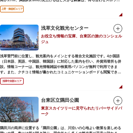
やフォトスポットとして親しまれています。彫刻家、高村光雲によって作ら
上野・御徒町エリア
れた像は、愛犬のツンと一緒にうさぎ狩りに出かけているところだそう。
上野公園にお立ち寄りの際は、ぜひ「上野の西郷さん」と写真撮影を楽しん
ではいかがでしょうか。
浅草文化観光センター
お役立ち情報の宝庫、台東区の旅のコンシェル
ジュ
浅草雷門前に位置し、観光案内をメインとする複合文化施設です。4か国語
（日本語、英語、中国語、韓国語）に対応した案内を行い、外貨両替所も併
設。情報コーナーは、観光情報雑誌や検索用パソコンが無料で利用できま
す。また、クチコミ情報が書かれたコミュニケーションボードも閲覧できる
ので、とっておきの旅のヒントを得られるかも。多目的スペースでは、映像
浅草中央部エリア
を活用し台東区のみどころやイベント、歴史、文化を紹介。通常、イスが配
備されているので休憩場所としても利用できます。
ここを訪れたなら、8階の展望テラスも必見です。雷門から浅草寺へと続く
仲見世や、隅田川や東京スカイツリーも一望できるビュースポットとなって
台東区立隅田公園
います。
東京スカイツリーに見守られたリバーサイドパ
ーク
浅草の街並みに溶け込む平屋を重ねたようなおしゃれな外観は、日本を代表
する建築家・隈研吾氏によるデザイン。木の温もりあふれる空間は、初めて
日本を訪れる海外ツーリストにも優しい印象を与えています。
隅田川の両岸に位置する「隅田公園」は、川沿いの心地よい散策を楽しめる