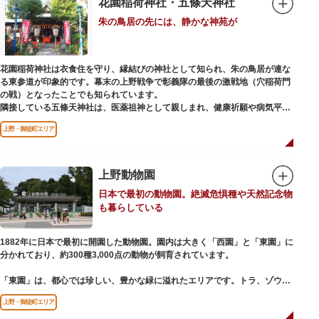
花園稲荷神社・五條天神社
ご本尊である辯才天は、音楽と芸能の守り神として広く信仰され、
朱の鳥居の先には、静かな神苑が
「辯”財”天」とも書くことから、金運上昇といったご利益もあると言われて
います。辯才天は琵琶を持った姿で知られていますが、不忍池辯天堂の辯才
天は、8本の腕に煩悩を破壊する武器をお持ちになっている「八臂辯才天
（はっぴべんざいてん）」。9月に行われる「巳成金（みなるかね）大祭」
花園稲荷神社は衣食住を守り、縁結びの神社として知られ、朱の鳥居が連な
で目にすることができます。
る東参道が印象的です。幕末の上野戦争で彰義隊の最後の激戦地（穴稲荷門
不忍池辯天堂には、豊臣秀吉公が大切にしていたという伝説のある、谷中七
の戦）となったことでも知られています。
福神とは別の「大黒天」も祀られています。
隣接している五條天神社は、医薬祖神として親しまれ、健康祈願や病気平癒
祈願の参拝者が多く、相殿には菅原道真公も祀られています。
上野・御徒町エリア
境内がつながっており、まるでひとつの神社かのように並んで鎮座していま
すが、それぞれ別々の由緒の独立した神社です。どちらの御朱印も五條天神
社の境内にある授与所で頒布されています。
上野動物園
参拝は6:00～17:00（御朱印の授与は9:00～17:00）
日本で最初の動物園。絶滅危惧種や天然記念物
も暮らしている
1882年に日本で最初に開園した動物園。園内は大きく「西園」と「東園」に
分かれており、約300種3,000点の動物が飼育されています。
「東園」は、都心では珍しい、豊かな緑に溢れたエリアです。トラ、ゾウな
どが住む森エリアや、ホッキョクグマやアザラシが住む海エリアでは、水浴
上野・御徒町エリア
びなど迫力あるシーンが目撃できることもあります。国指定重要文化財の