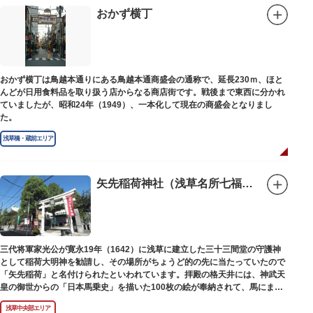
別館の1階には、小企画展などの開催もできる上野の森美術館ギャラリー、
おかず横丁
そして、3階には上野の森アートスクールが設置され、初心者から熟練者を
対象とした油彩・アクリル、水彩、日本画のクラスや、週末に受講できる単
発講座などを開催しています。
おかず横丁は鳥越本通りにある鳥越本通商盛会の通称で、延長230ｍ、ほと
んどが日用食料品を取り扱う店からなる商店街です。戦後まで東西に分かれ
ていましたが、昭和24年（1949）、一本化して現在の商盛会となりまし
た。
浅草橋・蔵前エリア
矢先稲荷神社（浅草名所七福神 福禄寿）
三代将軍家光公が寛永19年（1642）に浅草に建立した三十三間堂の守護神
として稲荷大明神を勧請し、その場所がちょうど的の先に当たっていたので
「矢先稲荷」と名付けられたといわれています。拝殿の格天井には、神武天
皇の御世からの「日本馬乗史」を描いた100枚の絵が奉納されて、馬にまつ
わる歴史が一目瞭然に理解できます。
浅草中央部エリア