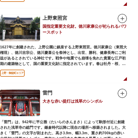
ワークショップなどを実施しています。国宝や重要文化財などの名品をたど
りながら、真の美術史を堪能し価値あるひと時を過ごしてみてはいかがでし
ょうか。
上野東照宮
吹き抜けのエントランスに大理石の大階段がある本館では、壁時計やステン
国指定重要文化財。徳川家康公が祀られるパワ
ドグラスなど格調高い内部装飾にも注目してみてください。初めて来館する
ースポット
方や時間が限られている方などに向け提案されたコース（日本美術入門／た
てものめぐり／仏像大好き）を参考にめぐるのも良いでしょう。
1627年に創建された、上野公園に鎮座する上野東照宮。徳川家康公（東照大
敷地内にはレストランやミュージアムショップのほか緑豊かな庭園も。季節
権現）、徳川吉宗公、徳川慶喜公を祭神とし、出世、勝利、健康長寿にご利
ごとの彩りを感じながらゆったりと散策するのもおすすめです。
益があるとされている神社です。戦争や地震でも崩壊を免れた貴重な江戸初
期の建築物として、国の重要文化財に指定されています。春は牡丹・桜、秋
は紅葉やダリア展、お正月は初詣や冬ぼたん鑑賞の地として、年間を通して
上野・御徒町エリア
国内外からの参拝者で賑わうスポットです。
贅沢に金箔が使われた豪華絢爛な金色殿（社殿）などの建造物は、三代将
軍・徳川家光公が、日光東照宮までお参りに行けない江戸の人々のために建
雷門
てられたそう。社殿内部は文化財保護のため通常は非公開ですが、特別公開
大きな赤い提灯は浅草のシンボル
が実施されることもあるので、拝観を申し込んでみてはいかがでしょうか。
授与所では、期間・数量限定のお守りや御朱印も授与されているので要チェ
ック。手塚治虫のユニコのお守りなど愛らしいものがありますよ。
「雷門」は、942年に平公雅（たいらのきんまさ）によって駒形付近に創建
された浅草寺の総門です。鎌倉時代以降に現在の場所へ移築されました。大
きく「雷門」の文字が刻まれた、高さ3.9m、幅3.3m、重さ約700kgの赤い