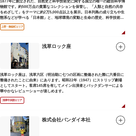
1877年に創立された、自然史と科学技術史に関する国立の唯一の総合科学博
物館です。約500万点の貴重なコレクションを保管し、「人類と自然の共存
をめざして」をテーマに約2万5,000点以上を展示。日本列島の成り立ちや生
態系などが学べる「日本館」と、地球環境の変動と生命の歴史、科学技術の
進歩などが学べる「地球館」の2つの常設展示をメインに、特別展・企画展
上野・御徒町エリア
などから構成されています。
2005年「愛・地球博」の長久手日本館で人気を博した「地球の部屋」を移設
した、「シアター36○」も見どころのひとつ。直径12.8m（実際の地球の
100万分の1の大きさ）のドームの内側すべてがスクリーンになっている世界
浅草ロック座
初のシアターで、月ごとに変わるオリジナル映像を上映しています。
楽しみながら学習できるイベント企画や、恐竜をはじめとした様々な実物標
本、子ども向けのコーナーもあり、お子様連れでも楽しめる博物館です。
また、国立科学博物館では、日本およびアジアにおける科学系博物館の中核
浅草ロック座は、浅草六区（明治期に七つの区画に整備された際に六番目に
施設として、調査研究、標本資料の収集・保管・活用、展示・学習支援を推
整備されたことに由来）にあります。昭和22年（1947）にストリップ劇場
進。これらの活動を上野の本館、白金台の附属自然教育園、茨城県つくば市
としてスタート。客席145席を有してメイン出演者とバックダンサーによる
の実験植物園や筑波研究施設（非公開）で展開しています。
華やかなレビューショーが楽しめます。
浅草中央部エリア
株式会社バンダイ本社