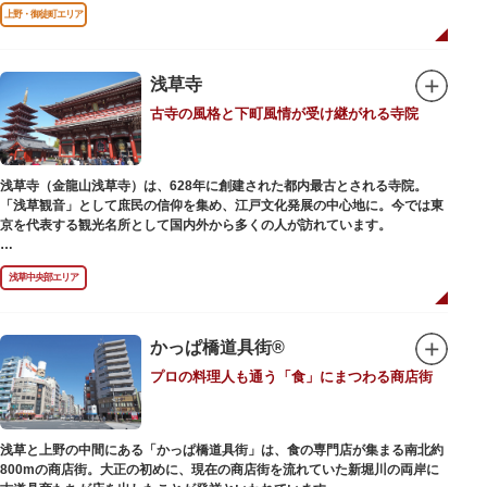
前のみ開花するので、シーズン中は多くの観光客が朝早くから池を訪れま
上野・御徒町エリア
す。綺麗な蓮の花を近くから観察できるデッキを散歩しながら朝の不忍池を
楽しむのがおすすめです。
「ボート池」ではスワンボートやオール式のボートのレンタルが可能。水上
から池を眺めれば、新しい発見ができるかもしれません。また、「鵜の池」
浅草寺
にはマガモ・オナガガモなどたくさんの鴨や渡り鳥が訪れます。大都会の中
古寺の風格と下町風情が受け継がれる寺院
でバードウォッチングができる珍しいスポットです。
ファミリーで、カップルで、または一人でゆったりと、思い思いの時間をお
過ごしください。
浅草寺（金龍山浅草寺）は、628年に創建された都内最古とされる寺院。
「浅草観音」として庶民の信仰を集め、江戸文化発展の中心地に。今では東
京を代表する観光名所として国内外から多くの人が訪れています。
浅草の象徴とも言える「雷門（風雷神門）」は、高さ3.9mの大提灯と風神雷
浅草中央部エリア
神像が安置された浅草寺の総門。本堂前には2体の仁王尊像が並ぶ山門「宝
蔵門」が建ち、参拝客を堂々と迎えてくれます。本堂前には、邪気を払うご
利益があるといわれる常香炉（じょうこうろ）が鎮座。参拝前に煙を浴びて
身を清めましょう。「観音堂」とも呼ばれる本堂にはご本尊の聖観世音菩薩
かっぱ橋道具街®
が祀られており、毎日定時に法要が執り行われています。
プロの料理人も通う「食」にまつわる商店街
境内の歴史ある建造物も必見です。ひと際目立つ五重塔、国指定重要文化財
の二天門、浅草名所七福神のひとつ・大黒天が祀られた影向堂（ようごうど
う）など、悠久の時に思いを馳せて見学をお楽しみください。
浅草と上野の中間にある「かっぱ橋道具街」は、食の専門店が集まる南北約
日没後はライトアップされ、朱塗りの建物がより一層鮮やかに浮かび上がり
800mの商店街。大正の初めに、現在の商店街を流れていた新堀川の両岸に
ます。昼間は約90店舗が軒を連ねる仲見世のお店も閉まり、シャッターに描