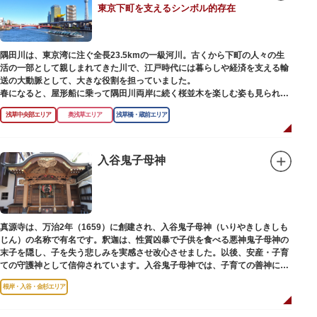
東京下町を支えるシンボル的存在
【撞球室】
当時の日本では非常に珍しいスイスの山小屋風の撞球室（ビリヤード場）
で、洋館から地下道でつながっています。通常は非公開ですが、毎月15日
（10月のみ10/16）に先着順で限定公開されています。
隅田川は、東京湾に注ぐ全長23.5kmの一級河川。古くから下町の人々の生
活の一部として親しまれてきた川で、江戸時代には暮らしや経済を支える輸
【和館大広間】
送の大動脈として、大きな役割を担っていました。
洋館に併置された名棟 梁大河喜十郎の手によるものと伝えられている書院造
春になると、屋形船に乗って隅田川両岸に続く桜並木を楽しむ姿も見られ、
りの和館で、当時は550坪に及ぶ洋館を遥かにしのぐ規模でしたが、現在は
東京スカイツリーとのコラボレーションも、まさに絵になる光景です。ま
冠婚葬祭などに使われていた大広間の1棟だけが残っています。
浅草中央部エリア
奥浅草エリア
浅草橋・蔵前エリア
た、毎年7月の最終土曜日に開催される「隅田川花火大会」は、東京の夏の
風物詩になっており、こちらも多くの見物客でにぎわいます。
一度にさまざま建築様式が見られるとあって見ごたえ抜群。大名庭園の形式
を一部踏襲している広大な庭は、建築様式同様に和洋併置式とされ、「芝
川沿いには「隅田川テラス」と呼ばれる遊歩道も整備されています。心地よ
入谷鬼子母神
庭」をもつ近代庭園の初期の形を残しています。江戸時代の石碑や手水鉢、
い風に吹かれながら、緑化が施された遊歩道で散歩やジョギングを楽しんだ
庭石などが見られ、煉瓦塀を含めた敷地全体が重要文化財に指定されていま
後は、オープンカフェでほっと一息つくのもおすすめです。
す。
隅田川にかかる橋々も、それぞれ特徴的な形をしていて見応えは抜群。せっ
かくなら水上バスに乗船して、優雅に観察してみてはいかがでしょうか。
真源寺は、万治2年（1659）に創建され、入谷鬼子母神（いりやきしきしも
じん）の名称で有名です。釈迦は、性質凶暴で子供を食べる悪神鬼子母神の
末子を隠し、子を失う悲しみを実感させ改心させました。以後、安産・子育
ての守護神として信仰されています。入谷鬼子母神では、子育ての善神にな
った由来からツノのない「おに」の文字を使っています。
根岸・入谷・金杉エリア