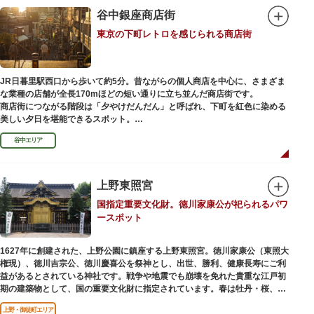
谷中銀座商店街
東京の下町レトロを感じられる商店街
JR日暮里駅西口から歩いて約5分。昔ながらの個人商店を中心に、さまざま
な業種の店舗が全長170mほどの短い通りに立ち並んだ商店街です。
商店街につながる階段は「夕やけだんだん」と呼ばれ、下町を紅色に染める
美しい夕日を堪能できるスポット。
谷中エリア
谷中銀座商店街は1945年頃に自然発生的に生まれ、現在の近隣型商店街へと
発展。昭和の懐かしい商店街の景観を見ることができます。東京の下町レト
ロを感じられるスポットとして、近隣住民だけではなく、国内外から多くの
観光客が訪れ、買い物や散策を楽しんでいます。
上野東照宮
国指定重要文化財。徳川家康公が祀られるパワ
ースポット
1627年に創建された、上野公園に鎮座する上野東照宮。徳川家康公（東照大
権現）、徳川吉宗公、徳川慶喜公を祭神とし、出世、勝利、健康長寿にご利
益があるとされている神社です。戦争や地震でも崩壊を免れた貴重な江戸初
期の建築物として、国の重要文化財に指定されています。春は牡丹・桜、秋
は紅葉やダリア展、お正月は初詣や冬ぼたん鑑賞の地として、年間を通して
上野・御徒町エリア