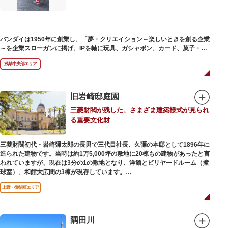
バンダイは1950年に創業し、「夢・クリエイション～楽しいときを創る企業
～を企業スローガンに掲げ、IPを軸に玩具、ガシャポン、カード、菓子・食
品・食玩、アパレル、日用雑貨など、お客さまの身近で楽しんでいただける
浅草中央部エリア
エンターテインメントをお届けしています。
旧岩崎邸庭園
三菱財閥が残した、さまざま建築様式が見られ
る重要文化財
三菱財閥初代・岩崎彌太郎の長男で三代目社長、久彌の本邸として1896年に
造られた建物です。当時は約1万5,000坪の敷地に20棟もの建物があったと言
われていますが、現在は3分の1の敷地となり、洋館とビリヤードルーム（撞
球室）、和館大広間の3棟が現存しています。
上野・御徒町エリア
【洋館】
鹿鳴館の建築家として知られるジョサイア・コンドルによって設計された西
洋木造建築の洋館で、館内の随所に見事なジャコビアン様式の装飾が施され
ています。
隅田川