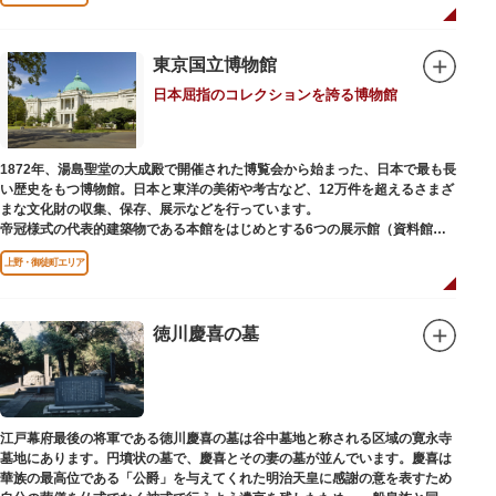
国内外からの参拝者で賑わうスポットです。
贅沢に金箔が使われた豪華絢爛な金色殿（社殿）などの建造物は、三代将
軍・徳川家光公が、日光東照宮までお参りに行けない江戸の人々のために建
東京国立博物館
てられたそう。社殿内部は文化財保護のため通常は非公開ですが、特別公開
日本屈指のコレクションを誇る博物館
が実施されることもあるので、拝観を申し込んでみてはいかがでしょうか。
授与所では、期間・数量限定のお守りや御朱印も授与されているので要チェ
ック。手塚治虫のユニコのお守りなど愛らしいものがありますよ。
1872年、湯島聖堂の大成殿で開催された博覧会から始まった、日本で最も長
い歴史をもつ博物館。日本と東洋の美術や考古など、12万件を超えるさまざ
まな文化財の収集、保存、展示などを行っています。
帝冠様式の代表的建築物である本館をはじめとする6つの展示館（資料館）
からなり、89件の国宝を所蔵。常に貴重な文化財を公開し、講座や講演会、
上野・御徒町エリア
ワークショップなどを実施しています。国宝や重要文化財などの名品をたど
りながら、真の美術史を堪能し価値あるひと時を過ごしてみてはいかがでし
ょうか。
徳川慶喜の墓
吹き抜けのエントランスに大理石の大階段がある本館では、壁時計やステン
ドグラスなど格調高い内部装飾にも注目してみてください。初めて来館する
方や時間が限られている方などに向け提案されたコース（日本美術入門／た
てものめぐり／仏像大好き）を参考にめぐるのも良いでしょう。
江戸幕府最後の将軍である徳川慶喜の墓は谷中墓地と称される区域の寛永寺
敷地内にはレストランやミュージアムショップのほか緑豊かな庭園も。季節
墓地にあります。円墳状の墓で、慶喜とその妻の墓が並んでいます。慶喜は
ごとの彩りを感じながらゆったりと散策するのもおすすめです。
華族の最高位である「公爵」を与えてくれた明治天皇に感謝の意を表すため