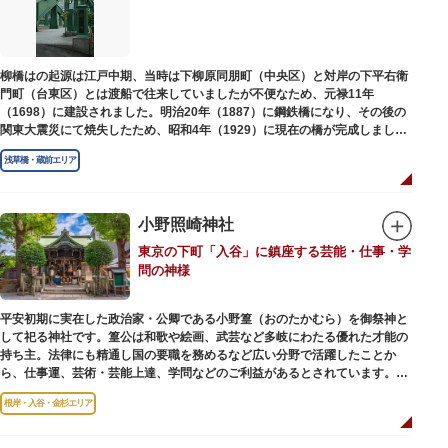
柳橋はの起源は江戸中期、当時は下柳原同朋町（中央区）と対岸の下平右衛
門町（台東区）とは渡船で往来していましたが不便なため、元禄11年
（1698）に建設されました。明治20年（1887）に鋼鉄橋になり、その後の
関東大震災にて焼失したため、昭和4年（1929）に現在の橋が完成しまし
た。
浅草橋・蔵前エリア
小野照崎神社
東京の下町「入谷」に鎮座する芸能・仕事・学
問の神様
平安初期に実在した政治家・公卿である小野篁（おのたかむら）を御祭神と
して祀る神社です。篁公は和歌や絵画、武芸など多岐にわたる優れた才能の
持ち主。法律にも精通し国の要職を務めるなど広い分野で活躍したことか
ら、仕事運、芸術・芸能上達、学問などのご利益があるとされています。
根岸・入谷・金杉エリア
境内には、国の重要有形民俗文化財であるミニチュアの富士山「富士塚」
や、日本三大に数えられる「庚申塚」、昭和を代表する囲碁棋士・藤沢秀行
氏の功績を顕彰した記念碑など見どころも多数。月毎に趣向を凝らした御朱