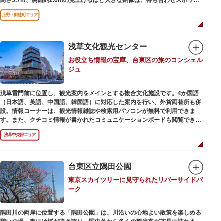
やフォトスポットとして親しまれています。彫刻家、高村光雲によって作ら
上野・御徒町エリア
れた像は、愛犬のツンと一緒にうさぎ狩りに出かけているところだそう。
上野公園にお立ち寄りの際は、ぜひ「上野の西郷さん」と写真撮影を楽しん
ではいかがでしょうか。
浅草文化観光センター
お役立ち情報の宝庫、台東区の旅のコンシェル
ジュ
浅草雷門前に位置し、観光案内をメインとする複合文化施設です。4か国語
（日本語、英語、中国語、韓国語）に対応した案内を行い、外貨両替所も併
設。情報コーナーは、観光情報雑誌や検索用パソコンが無料で利用できま
す。また、クチコミ情報が書かれたコミュニケーションボードも閲覧できる
ので、とっておきの旅のヒントを得られるかも。多目的スペースでは、映像
浅草中央部エリア
を活用し台東区のみどころやイベント、歴史、文化を紹介。通常、イスが配
備されているので休憩場所としても利用できます。
ここを訪れたなら、8階の展望テラスも必見です。雷門から浅草寺へと続く
仲見世や、隅田川や東京スカイツリーも一望できるビュースポットとなって
台東区立隅田公園
います。
東京スカイツリーに見守られたリバーサイドパ
ーク
浅草の街並みに溶け込む平屋を重ねたようなおしゃれな外観は、日本を代表
する建築家・隈研吾氏によるデザイン。木の温もりあふれる空間は、初めて
日本を訪れる海外ツーリストにも優しい印象を与えています。
隅田川の両岸に位置する「隅田公園」は、川沿いの心地よい散策を楽しめる