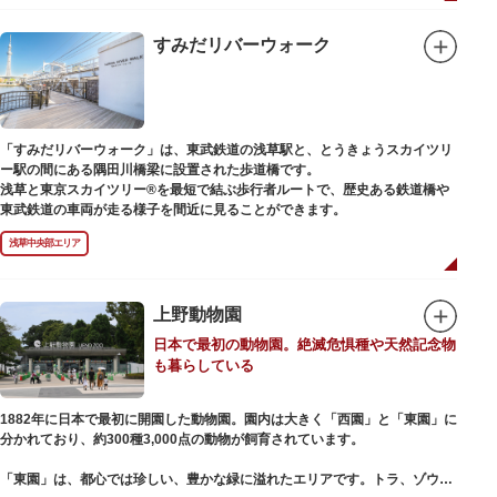
例年延べ330万人近い人出となります。不忍池（しのばずのいけ）は江戸時
代より浮世絵に描かれたほどのハスの名所。たくさんの鴨や渡り鳥が訪れる
ので、バードウォッチングを楽しむ人の姿も見られるスポットです。
すみだリバーウォーク
美術館や博物館で国内外の芸術作品や文化・自然科学に触れたり、歴史の薫
りを感じながら史跡巡りを楽しんではいかがでしょうか。1日では見てまわ
りきれないほどの魅力にあふれた公園です。
「すみだリバーウォーク」は、東武鉄道の浅草駅と、とうきょうスカイツリ
ー駅の間にある隅田川橋梁に設置された歩道橋です。
浅草と東京スカイツリー®を最短で結ぶ歩行者ルートで、歴史ある鉄道橋や
東武鉄道の車両が走る様子を間近に見ることができます。
浅草中央部エリア
上野動物園
日本で最初の動物園。絶滅危惧種や天然記念物
も暮らしている
1882年に日本で最初に開園した動物園。園内は大きく「西園」と「東園」に
分かれており、約300種3,000点の動物が飼育されています。
「東園」は、都心では珍しい、豊かな緑に溢れたエリアです。トラ、ゾウな