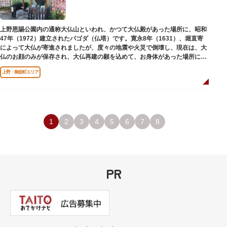
上野恩賜公園内の通称大仏山といわれ、かつて大仏殿があった場所に、昭和
47年（1972）建立されたパゴダ（仏塔）です。寛永8年（1631）、堀直寄
によって大仏が寄進されましたが、度々の地震や火災で倒壊し、現在は、大
仏のお顔のみが保存され、大仏再建の願を込めて、お身体があった場所にパ
ゴダが建てられました。
上野・御徒町エリア
1
2
3
4
5
6
7
8
PR