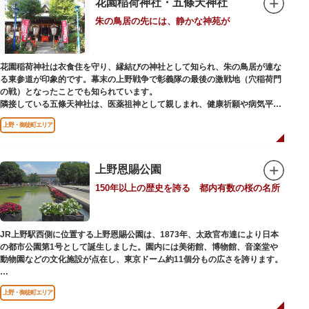
花園稲荷神社・五條天神社
くの闇市が的屋の仕切りであったのに対して、アメ横は満州からの復員兵が
朱の鳥居の先には、静かな神苑が
共同体となり連合会を結成。出店を統制し、商店街が形成されました。
当時、JR上野駅のすぐ南に発生した闇市は、飴を販売する屋台があったこと
から「アメヤ横丁（飴屋通り）」と呼ばれるように。反対側のJR御徒町付近
花園稲荷神社は衣食住を守り、縁結びの神社として知られ、朱の鳥居が連な
には、アメリカ進駐軍の放出物資を販売する店ができたので「アメリカ横丁
る東参道が印象的です。幕末の上野戦争で彰義隊の最後の激戦地（穴稲荷門
（アメリカ通り）」と呼ばれるようになりました。この2つのエリアが統合
の戦）となったことでも知られています。
され、今の「アメ横」になったと言われています。
隣接している五條天神社は、医薬祖神として親しまれ、健康祈願や病気平癒
祈願の参拝者が多く、相殿には菅原道真公も祀られています。
上野・御徒町エリア
境内がつながっており、まるでひとつの神社かのように並んで鎮座していま
すが、それぞれ別々の由緒の独立した神社です。どちらの御朱印も五條天神
社の境内にある授与所で頒布されています。
上野恩賜公園
参拝は6:00～17:00（御朱印の授与は9:00～17:00）
150年以上の歴史を誇る 都内有数の桜の名所
JR上野駅西側に位置する上野恩賜公園は、1873年、太政官布達により日本
の都市公園第1号として誕生しました。園内には美術館、博物館、音楽堂や
動物園などの文化施設が点在し、東京ドーム約11個分もの広さを誇ります。
ソメイヨシノやヤマザクラなど約1,200本の桜が植えられた園内は、桜の名
上野・御徒町エリア
所としても有名。シーズンにはライトアップされた夜桜が一層風情を添え、