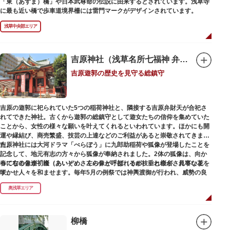
「東（あずま）橋」や日本武尊命の伝説に由来するとされています。浅草寺
に最も近い橋で歩車道境界柵には雷門マークがデザインされています。
浅草中央部エリア
吉原神社（浅草名所七福神 弁財天）
吉原遊郭の歴史を見守る総鎮守
吉原の遊郭に祀られていた5つの稲荷神社と、隣接する吉原弁財天が合祀さ
れてできた神社。古くから遊郭の総鎮守として遊女たちの信仰を集めていた
ことから、女性の様々な願いを叶えてくれるといわれています。ほかにも開
運や縁結び、商売繁盛、技芸の上達などのご利益があると崇敬されてきまし
た。
吉原神社には大河ドラマ「べらぼう」に九郎助稲荷や狐像が登場したことを
記念して、地元有志の方々から狐像が奉納されました。2体の狐像は、向か
春になると逢初桜（あいぞめさくら）と呼ばれるが枝垂れ桜が、見事な花を
って右の像が「逢（あい）」、左の像が「初（そめ）」と命名されていま
咲かせ人々を和ませます。毎年5月の例祭では神輿渡御が行われ、威勢の良
す。
い掛け声とともに各町は活気にあふれます。
奥浅草エリア
吉原弁財天は浅草名所七福神の一社・弁財天にあたり、七福神に関する授与
も年間を通して行われています。
柳橋