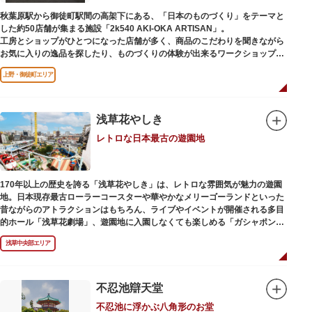
秋葉原駅から御徒町駅間の高架下にある、「日本のものづくり」をテーマと
した約50店舗が集まる施設「2k540 AKI-OKA ARTISAN」。
工房とショップがひとつになった店舗が多く、商品のこだわりを聞きながら
お気に入りの逸品を探したり、ものづくりの体験が出来るワークショップに
参加して自分だけのオリジナル商品を作ったり、クリエイターと直接コミュ
上野・御徒町エリア
ニケーションをとりながらのショッピングが楽しめます。飲食店もあるので
ランチやカフェ利用もおすすめ。
ここでしか買えない商品や一点物を扱うブランドなど、大量生産の製品には
ないぬくもりと、新しいデザインの商品に出会うことができます。
浅草花やしき
レトロな日本最古の遊園地
名前の由来は、東京駅から2k540m付近にあることから「2k540」、秋葉原
駅（AKIHABARA）と御徒町駅（OKACHIMACHI）の間にあるという造語
「AKI-OKA」、フランス語で「職人」を意味する「ARTISAN」を組み合わ
せたもの。
170年以上の歴史を誇る「浅草花やしき」は、レトロな雰囲気が魅力の遊園
施設周辺は、江戸の文化を伝える伝統工芸職人の街だったという背景もあ
地。日本現存最古ローラーコースターや華やかなメリーゴーランドといった
り、現在もジュエリーや皮製品を扱うお店が多く、高いセンスとクオリティ
昔ながらのアトラクションはもちろん、ライブやイベントが開催される多目
をもった店舗が集結しています。
的ホール「浅草花劇場」、遊園地に入園しなくても楽しめる「ガシャポンの
デパート浅草花やしき店」も併設され、さまざまな娯楽を楽しめる浅草の
浅草中央部エリア
「遊びの場」として親しまれています。
浅草花やしきは、江戸時代末期の1853年に造園師・森田六三郎により、牡丹
と菊細工を主とした花園（かえん）として誕生しました。明治時代に入ると
不忍池辯天堂
遊戯施設が置かれ、珍鳥や猛獣、見世物の展示などでも評判に。全国有数の
不忍池に浮かぶ八角形のお堂
動物園としても知られるようになりました。戦後は遊園地として再開し、温