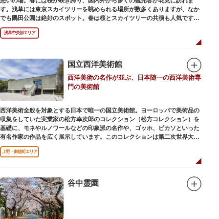
憩いの場。春には桜が咲き誇り、国内外から多くの観光客が花見に訪れま
す。浅草には東京スカイツリーを眺められる場所が数多くありますが、なか
でも隅田公園は絶好のスポット。春は桜とスカイツリーの共演も人気です。
川沿いにある「隅田公園オープンカフェ」は、店舗の一部を屋外にした開放
浅草中央部エリア
的なカフェ・レストラン。綺麗な景色を眺めながら、コーヒー片手にのんび
りと過ごしても良いですね。また、クジラの滑り台が目印の「遊具広場」は
ブランコやアスレチックなどの遊具が設置された広場。子どもも思いっきり
身体を動かせます。
国立西洋美術館
西洋美術の名作が並ぶ、日本随一の西洋美術専
隅田川橋梁に設置された全長約160mの「すみだリバーウォーク」は、東京
門の美術館
スカイツリーまでの最短距離ルートのひとつ。歩道橋の途中にあるガラス床
から隅田川を見下ろしたり、すぐ横を走る電車の迫力を楽しんだり、隅田川
散策にいかがでしょうか。
西洋美術全般を対象とする日本で唯一の国立美術館。ヨーロッパで美術品の
収集をしていた実業家の松方幸次郎のコレクション（松方コレクション）を
基礎に、モネやルノワールなどの印象派の名作や、ゴッホ、ピカソといった
有名作家の作品を広く展示しています。このコレクションは第二次世界大戦
中にフランス政府に接収され、戦後に専用の美術館を創設することを条件に
上野・御徒町エリア
日本へ寄贈返還されました。
本館の設計は、フランスで活躍した近代建築の巨匠ル・コルビュジエによる
もの。「ル・コルビュジエの建築作品－近代建築運動への顕著な貢献－」の
谷中霊園
構成資産の一つとして東京初の世界文化遺産に登録されています。前庭にも
ロダンの彫刻が展示されており、散策しながら美術鑑賞を楽しめるのも魅力
のひとつ。 ボランティア・スタッフと一緒に鑑賞する「美術トーク」や、解
説を聞きながら本館や前庭を一緒に歩く「建築ツアー」など、初めての来館