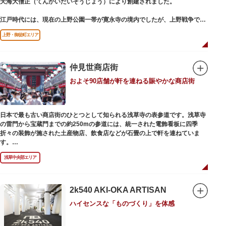
天海大僧正（てんかいだいそうじょう）により創建されました。
江戸時代には、現在の上野公園一帯が寛永寺の境内でしたが、上野戦争でそ
の多くを焼失。現在は根本中堂をはじめ開山堂（両大師）、不忍池辯天堂、
上野・御徒町エリア
上野大仏（パゴダ）、輪王殿などの建造物が上野公園とその周辺に点在して
います。戦火を免れた輪王寺門跡御本坊表門、徳川将軍霊廟勅額門など重要
文化財も多く有し、歴史の重みを今に伝える寺院です。
清水観音堂の舞台前に復元された「月の松」は、浮世絵師歌川広重の「名所
仲見世商店街
江戸百景」にも描かれていることで有名。丸い形の松から不忍池辯天堂を見
およそ90店舗が軒を連ねる賑やかな商店街
下ろす風流な景観は、絶好のフォトスポットとなっています。
東叡山（とうえいざん）という山号は、東の「比叡山延暦寺」を意味してお
り、比叡山や京都の有名寺院になぞらえて上野の山に数多くの堂舎が建立さ
日本で最も古い商店街のひとつとして知られる浅草寺の表参道です。浅草寺
れました。本尊は薬師瑠璃光如来（やくしるりこうにょらい）で、伝教大師
の雷門から宝蔵門までの約250mの参道には、統一された電飾看板に四季
最澄が自ら彫ったと伝えられる秘仏です。徳川歴代将軍の祈祷寺と菩提寺を
折々の装飾が施された土産物店、飲食店などが石畳の上で軒を連ねていま
兼ね、御霊廟には6名の将軍が埋葬されています。
す。
人形焼や手焼きせんべいをはじめ、団子や揚げまんじゅう、雷おこしなどの
浅草中央部エリア
銘菓、和傘や扇子など伝統工芸品も並び、歩いているだけで浅草らしさを感
じる場所です。江戸文化を感じる粋な商品の数々は、海外からの観光客にも
人気。商品が作られる様子がわかる実演販売の店もあり、焼き立て、作り立
ての味を堪能できるのも魅力。下町っ子の威勢の良い売り声が飛び交うな
2k540 AKI-OKA ARTISAN
か、お気に入りのお土産探しをお楽しみください。
ハイセンスな「ものづくり」を体感