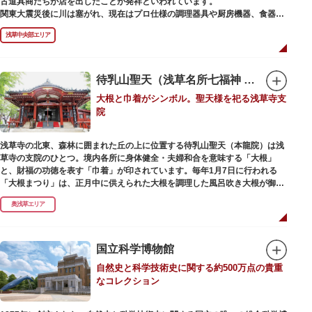
古道具商たちが店を出したことが発祥といわれています。
かれた「浅草絵巻」を楽しめるのも夜の醍醐味。撮影スポットやデートスポ
関東大震災後に川は塞がれ、現在はプロ仕様の調理器具や厨房機器、食器、
ットにもおすすめです。昼間と比べて人が少なくゆっくり巡れるので、足を
包材、調理衣装など「食」にまつわる約170軒の専門店が集まる個性的な専
運んでみてはいかがでしょうか。
浅草中央部エリア
門商店街として賑わいを見せています。もちろん、ほとんどのお店が小売に
も対応。家庭の調理用具を購入したい人や観光客にもおすすめです。食品サ
ンプル作り体験ができるお店もありますよ。
待乳山聖天（浅草名所七福神 毘沙門天）
毎年、道具の日である10月9日前後に開催される「かっぱ橋道具まつり」で
大根と巾着がシンボル。聖天様を祀る浅草寺支
は、各店舗がおすすめ商品や掘り出しものを販売。また、年ごとに異なる
院
様々な催しものも行われます。
浅草寺の北東、森林に囲まれた丘の上に位置する待乳山聖天（本龍院）は浅
草寺の支院のひとつ。境内各所に身体健全・夫婦和合を意味する「大根」
と、財福の功徳を表す「巾着」が印されています。毎年1月7日に行われる
「大根まつり」は、正月中に供えられた大根を調理した風呂吹き大根が御神
酒とともに参拝者に振る舞われるイベント。聖天様のお下がりの大根をいた
奥浅草エリア
だくことで、心身健康のご利益があるそうです。
毎朝本堂で執り行われている「浴油祈祷（よくゆきとう）」は、聖天様を供
養する最高の祈祷法。心願成就の力があると考えられており、依頼すると7
国立科学博物館
日間毎朝祈祷していただけます。また、浅草名所七福神のひとつとしても知
自然史と科学技術史に関する約500万点の貴重
られ、毘沙門天が祀られています。
なコレクション