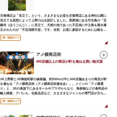
かさと懐かしさを併せ持つレトロなアトラクションや雰囲気で人気のスポッ
トとなっています。幼児（0歳～4歳）は入園とのりもの料が無料で、年齢や
身長制限の無いアトラクションもあり、子どもの遊園地デビューにもぴった
天海僧正は「見立て」という、さまざまなお堂を京都周辺にある神社仏閣に
りです。
見立てる思想によって上野の山を設計しました。琵琶湖にある竹生島の「宝
厳寺（ほうごんじ）」に見立て、天然の池であった不忍池に中之島を築き建
立されたのが「不忍池辯天堂」です。当初、お堂に参詣するためには船を使
用していましたが、参詣者が増えたことから橋がかけられました。不忍池の
上野・御徒町エリア
どこからでも参拝できるように、八角形の建物になったと言われ、7月から8
月にかけては、不忍池の蓮が咲き、極楽浄土を連想させる光景が広がりま
す。
アメ横商店街
ご本尊である辯才天は、音楽と芸能の守り神として広く信仰され、
400店舗以上の商店が軒を連ねる買い物天国
「辯”財”天」とも書くことから、金運上昇といったご利益もあると言われて
います。辯才天は琵琶を持った姿で知られていますが、不忍池辯天堂の辯才
天は、8本の腕に煩悩を破壊する武器をお持ちになっている「八臂辯才天
（はっぴべんざいてん）」。9月に行われる「巳成金（みなるかね）大祭」
JR上野駅とJR御徒町駅の線路脇、約500mの中に400店舗あまりの商店が軒
で目にすることができます。
を連ねる「アメ横商店街（アメ横商店街連合会）」。メインの「アメ横通
不忍池辯天堂には、豊臣秀吉公が大切にしていたという伝説のある、谷中七
り」と、JRの高架下にあるモールやプラザからなり、海産物などの食料品や
福神とは別の「大黒天」も祀られています。
輸入雑貨、アパレル、化粧品店など、さまざまなジャンルの専門店が立ち並
んでいます。活気ある呼び込みが飛び交うなかで、店員さんとの会話も楽し
上野・御徒町エリア
みながら目玉商品や特価品を探せるのが魅力のひとつ。年末の叩き売りは風
物詩にもなっています。
アメ横のはじまりは、物資が底をついた第二次世界大戦後にできた闇市。多