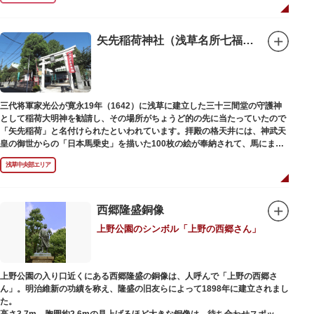
1063（康平6）年、時の奥羽鎮守府源頼朝・義家父子が祈願し鎌倉の鶴ヶ丘
と浅草今戸とに京都の石清水八幡を勧請して創建されました。境内には、幕
末に活躍した新選組沖田総司の終焉の地の碑も佇んでいます。また、浅草名
矢先稲荷神社（浅草名所七福神 福禄寿）
所七福神の福禄寿が祀られており、七福神詣りの参拝客でも賑わうスポット
です。
三代将軍家光公が寛永19年（1642）に浅草に建立した三十三間堂の守護神
として稲荷大明神を勧請し、その場所がちょうど的の先に当たっていたので
「矢先稲荷」と名付けられたといわれています。拝殿の格天井には、神武天
皇の御世からの「日本馬乗史」を描いた100枚の絵が奉納されて、馬にまつ
わる歴史が一目瞭然に理解できます。
浅草中央部エリア
西郷隆盛銅像
上野公園のシンボル「上野の西郷さん」
上野公園の入り口近くにある西郷隆盛の銅像は、人呼んで「上野の西郷さ
ん」。明治維新の功績を称え、隆盛の旧友らによって1898年に建立されまし
た。
高さ3.7m、胸囲約2.6mの見上げるほど大きな銅像は、待ち合わせスポット