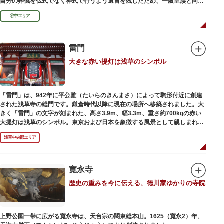
自分の葬儀を仏式でなく神式で行うよう遺言を残したため、一般皇族と同じ
ような円墳が建てられました。
谷中エリア
雷門
大きな赤い提灯は浅草のシンボル
「雷門」は、942年に平公雅（たいらのきんまさ）によって駒形付近に創建
された浅草寺の総門です。鎌倉時代以降に現在の場所へ移築されました。大
きく「雷門」の文字が刻まれた、高さ3.9m、幅3.3m、重さ約700kgの赤い
大提灯は浅草のシンボル。東京および日本を象徴する風景として親しまれ、
フォトスポットとしても国内外の観光客を魅了し続けています。
浅草中央部エリア
提灯の底部に施された見事な龍の彫刻や、門の北側（風神雷神の背後）に安
置されている浅草寺の護法善神「天龍像」と「金龍像」も見どころ。正式名
称の「風雷神門」は、門の左右に立つ2体の彫像、風神像と雷神像に由来し
ます。日没から23時頃までは雷門や浅草寺がライトアップされ、昼間とは違
寛永寺
った荘厳な雰囲気に包まれます。
歴史の重みを今に伝える、徳川家ゆかりの寺院
何度も焼失と再建を繰り返し、現在の雷門は1960年に松下電器産業（現パナ
ソニック）の松下幸之助氏の寄進により再建されたものです。
上野公園一帯に広がる寛永寺は、天台宗の関東総本山。1625（寛永2）年、