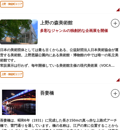
どが住む森エリアや、ホッキョクグマやアザラシが住む海エリアでは、水浴
上野・御徒町エリア
びなど迫力あるシーンが目撃できることもあります。国指定重要文化財の
「旧寛永寺五重塔」や藤堂高虎が建て1878（明治11）年に再建された
「閑々亭」などの歴史的建造物も見どころです。
上野の森美術館
一方「西園」は、蓮の名所としても知られる風光明媚な「不忍池」のほとり
多彩なジャンルの独創的な企画展を開催
に位置する区域。キリンやサイなどの人気動物をはじめ、アイアイや“動か
ない鳥”として話題のハシビロコウなどユニークな種も見られます。
子ども動物園「すてっぷ」では、小動物を間近で観察することを通じて、命
の大切さや生きものの魅力が学べる体験プログラムが実施されています。
日本の美術団体としては最も古くからある、公益財団法人日本美術協会が運
営する美術館。上野恩賜公園内にある美術館・博物館の中では唯一の私立美
歩き疲れたり、お腹が空いてきたら、園内にいくつかあるフードショップで
術館です。
休憩しましょう。それぞれのお店で、動物たちをモチーフにした可愛いフー
常設展示は行わず、毎年開催している美術館主催の現代美術展（VOCA
ドやスイーツが食べられます。オリジナルグッズを取り扱うギフトショップ
展）、公募展（上野の森美術館大賞展、日本の自然を描く展）のほか、マン
も必見です。
上野・御徒町エリア
ガから書展にいたるまで定期的に多彩なジャンルの独創的な企画展を開催し
ています。
別館の1階には、小企画展などの開催もできる上野の森美術館ギャラリー、
吾妻橋
そして、3階には上野の森アートスクールが設置され、初心者から熟練者を
対象とした油彩・アクリル、水彩、日本画のクラスや、週末に受講できる単
発講座などを開催しています。
吾妻橋は、昭和6年（1931）に完成した長さ150mの真っ赤な上路式アーチ
橋で、雷門通りを通しています。橋の名称は、江戸の東に位置することから