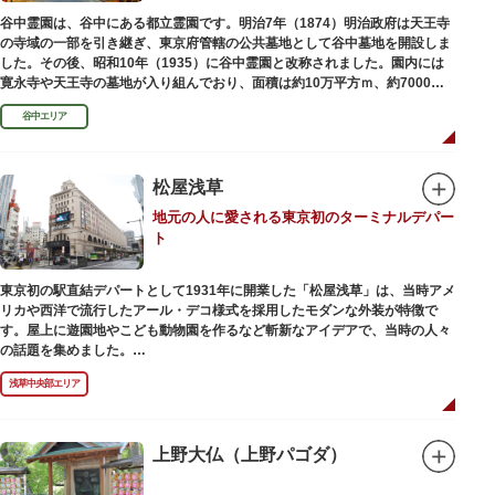
でも気軽に楽しめるプログラムも用意されています。
谷中霊園は、谷中にある都立霊園です。明治7年（1874）明治政府は天王寺
の寺域の一部を引き継ぎ、東京府管轄の公共墓地として谷中墓地を開設しま
した。その後、昭和10年（1935）に谷中霊園と改称されました。園内には
寛永寺や天王寺の墓地が入り組んでおり、面積は約10万平方ｍ、約7000基
の墓が並んでいます。園内を通る「さくら通り」は桜の名所となっていま
谷中エリア
す。
松屋浅草
地元の人に愛される東京初のターミナルデパー
ト
東京初の駅直結デパートとして1931年に開業した「松屋浅草」は、当時アメ
リカや西洋で流行したアール・デコ様式を採用したモダンな外装が特徴で
す。屋上に遊園地やこども動物園を作るなど斬新なアイデアで、当時の人々
の話題を集めました。
現在は、B1階から地上3階までが松屋浅草の売り場。2012年のリニューアル
浅草中央部エリア
で建設当時のシンボル・大時計も復活し、昭和の面影を残す百貨店は今でも
人々に親しまれています。地上1階は 浅草らしい下町銘菓をはじめ、全国か
らセレクトされた銘菓が並ぶ「浅草すいーつ小町」。東武線「浅草駅」直結
なので、お土産購入にも便利です。
上野大仏（上野パゴダ）