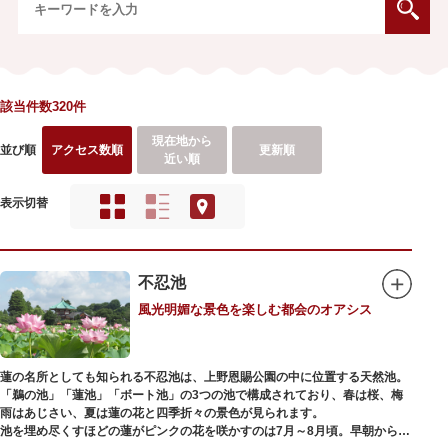
該当件数320件
現在地から
並び順
アクセス数順
更新順
近い順
表示切替
不忍池
風光明媚な景色を楽しむ都会のオアシス
蓮の名所としても知られる不忍池は、上野恩賜公園の中に位置する天然池。
「鵜の池」「蓮池」「ボート池」の3つの池で構成されており、春は桜、梅
雨はあじさい、夏は蓮の花と四季折々の景色が見られます。
池を埋め尽くすほどの蓮がピンクの花を咲かすのは7月～8月頃。早朝から午