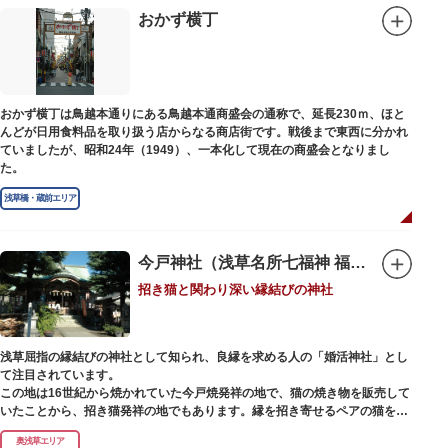
印は、うっとりするほど美しいデザインで人気を博しています。
おかず横丁
江戸後期には、学問の神様である菅原道真公も回向院より遷され、境内にあ
る末社を含めて15柱もの神様が祀られています。俳優の渥美清が願をかけた
神社としても知られ、映画「男はつらいよ」で寅さんが首にかけているお守
りは、ここ小野照崎神社のものです。
おかず横丁は鳥越本通りにある鳥越本通商盛会の通称で、延長230ｍ、ほと
んどが日用食料品を取り扱う店からなる商店街です。戦後まで東西に分かれ
ていましたが、昭和24年（1949）、一本化して現在の商盛会となりまし
た。
浅草橋・蔵前エリア
今戸神社（浅草名所七福神 福禄寿）
招き猫と関わり深い縁結びの神社
浅草屈指の縁結びの神社として知られ、良縁を求める人の「婚活神社」とし
て注目されています。
この地は16世紀から焼かれていた今戸焼発祥の地で、猫の焼き物を販売して
いたことから、招き猫発祥の地でもあります。縁を招き寄せるペアの猫をモ
チーフにした絵馬や御朱印帳も人気です。
奥浅草エリア