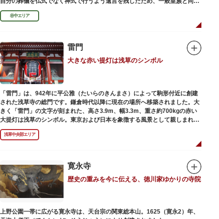
自分の葬儀を仏式でなく神式で行うよう遺言を残したため、一般皇族と同じ
ような円墳が建てられました。
谷中エリア
雷門
大きな赤い提灯は浅草のシンボル
「雷門」は、942年に平公雅（たいらのきんまさ）によって駒形付近に創建
された浅草寺の総門です。鎌倉時代以降に現在の場所へ移築されました。大
きく「雷門」の文字が刻まれた、高さ3.9m、幅3.3m、重さ約700kgの赤い
大提灯は浅草のシンボル。東京および日本を象徴する風景として親しまれ、
フォトスポットとしても国内外の観光客を魅了し続けています。
浅草中央部エリア
提灯の底部に施された見事な龍の彫刻や、門の北側（風神雷神の背後）に安
置されている浅草寺の護法善神「天龍像」と「金龍像」も見どころ。正式名
称の「風雷神門」は、門の左右に立つ2体の彫像、風神像と雷神像に由来し
ます。日没から23時頃までは雷門や浅草寺がライトアップされ、昼間とは違
寛永寺
った荘厳な雰囲気に包まれます。
歴史の重みを今に伝える、徳川家ゆかりの寺院
何度も焼失と再建を繰り返し、現在の雷門は1960年に松下電器産業（現パナ
ソニック）の松下幸之助氏の寄進により再建されたものです。
上野公園一帯に広がる寛永寺は、天台宗の関東総本山。1625（寛永2）年、