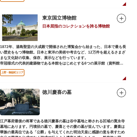
国内外からの参拝者で賑わうスポットです。
贅沢に金箔が使われた豪華絢爛な金色殿（社殿）などの建造物は、三代将
軍・徳川家光公が、日光東照宮までお参りに行けない江戸の人々のために建
東京国立博物館
てられたそう。社殿内部は文化財保護のため通常は非公開ですが、特別公開
日本屈指のコレクションを誇る博物館
が実施されることもあるので、拝観を申し込んでみてはいかがでしょうか。
授与所では、期間・数量限定のお守りや御朱印も授与されているので要チェ
ック。手塚治虫のユニコのお守りなど愛らしいものがありますよ。
1872年、湯島聖堂の大成殿で開催された博覧会から始まった、日本で最も長
い歴史をもつ博物館。日本と東洋の美術や考古など、12万件を超えるさまざ
まな文化財の収集、保存、展示などを行っています。
帝冠様式の代表的建築物である本館をはじめとする6つの展示館（資料館）
からなり、89件の国宝を所蔵。常に貴重な文化財を公開し、講座や講演会、
上野・御徒町エリア
ワークショップなどを実施しています。国宝や重要文化財などの名品をたど
りながら、真の美術史を堪能し価値あるひと時を過ごしてみてはいかがでし
ょうか。
徳川慶喜の墓
吹き抜けのエントランスに大理石の大階段がある本館では、壁時計やステン
ドグラスなど格調高い内部装飾にも注目してみてください。初めて来館する
方や時間が限られている方などに向け提案されたコース（日本美術入門／た
てものめぐり／仏像大好き）を参考にめぐるのも良いでしょう。
江戸幕府最後の将軍である徳川慶喜の墓は谷中墓地と称される区域の寛永寺
敷地内にはレストランやミュージアムショップのほか緑豊かな庭園も。季節
墓地にあります。円墳状の墓で、慶喜とその妻の墓が並んでいます。慶喜は
ごとの彩りを感じながらゆったりと散策するのもおすすめです。
華族の最高位である「公爵」を与えてくれた明治天皇に感謝の意を表すため