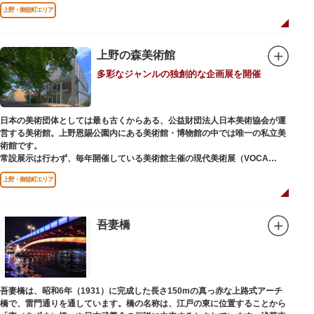
どが住む森エリアや、ホッキョクグマやアザラシが住む海エリアでは、水浴
上野・御徒町エリア
びなど迫力あるシーンが目撃できることもあります。国指定重要文化財の
「旧寛永寺五重塔」や藤堂高虎が建て1878（明治11）年に再建された
「閑々亭」などの歴史的建造物も見どころです。
上野の森美術館
一方「西園」は、蓮の名所としても知られる風光明媚な「不忍池」のほとり
多彩なジャンルの独創的な企画展を開催
に位置する区域。キリンやサイなどの人気動物をはじめ、アイアイや“動か
ない鳥”として話題のハシビロコウなどユニークな種も見られます。
子ども動物園「すてっぷ」では、小動物を間近で観察することを通じて、命
の大切さや生きものの魅力が学べる体験プログラムが実施されています。
日本の美術団体としては最も古くからある、公益財団法人日本美術協会が運
営する美術館。上野恩賜公園内にある美術館・博物館の中では唯一の私立美
歩き疲れたり、お腹が空いてきたら、園内にいくつかあるフードショップで
術館です。
休憩しましょう。それぞれのお店で、動物たちをモチーフにした可愛いフー
常設展示は行わず、毎年開催している美術館主催の現代美術展（VOCA
ドやスイーツが食べられます。オリジナルグッズを取り扱うギフトショップ
展）、公募展（上野の森美術館大賞展、日本の自然を描く展）のほか、マン
も必見です。
上野・御徒町エリア
ガから書展にいたるまで定期的に多彩なジャンルの独創的な企画展を開催し
ています。
別館の1階には、小企画展などの開催もできる上野の森美術館ギャラリー、
吾妻橋
そして、3階には上野の森アートスクールが設置され、初心者から熟練者を
対象とした油彩・アクリル、水彩、日本画のクラスや、週末に受講できる単
発講座などを開催しています。
吾妻橋は、昭和6年（1931）に完成した長さ150mの真っ赤な上路式アーチ
橋で、雷門通りを通しています。橋の名称は、江戸の東に位置することから