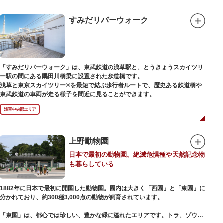
例年延べ330万人近い人出となります。不忍池（しのばずのいけ）は江戸時
代より浮世絵に描かれたほどのハスの名所。たくさんの鴨や渡り鳥が訪れる
ので、バードウォッチングを楽しむ人の姿も見られるスポットです。
すみだリバーウォーク
美術館や博物館で国内外の芸術作品や文化・自然科学に触れたり、歴史の薫
りを感じながら史跡巡りを楽しんではいかがでしょうか。1日では見てまわ
りきれないほどの魅力にあふれた公園です。
「すみだリバーウォーク」は、東武鉄道の浅草駅と、とうきょうスカイツリ
ー駅の間にある隅田川橋梁に設置された歩道橋です。
浅草と東京スカイツリー®を最短で結ぶ歩行者ルートで、歴史ある鉄道橋や
東武鉄道の車両が走る様子を間近に見ることができます。
浅草中央部エリア
上野動物園
日本で最初の動物園。絶滅危惧種や天然記念物
も暮らしている
1882年に日本で最初に開園した動物園。園内は大きく「西園」と「東園」に
分かれており、約300種3,000点の動物が飼育されています。
「東園」は、都心では珍しい、豊かな緑に溢れたエリアです。トラ、ゾウな