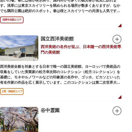
憩いの場。春には桜が咲き誇り、国内外から多くの観光客が花見に訪れま
す。浅草には東京スカイツリーを眺められる場所が数多くありますが、なか
でも隅田公園は絶好のスポット。春は桜とスカイツリーの共演も人気です。
川沿いにある「隅田公園オープンカフェ」は、店舗の一部を屋外にした開放
浅草中央部エリア
的なカフェ・レストラン。綺麗な景色を眺めながら、コーヒー片手にのんび
りと過ごしても良いですね。また、クジラの滑り台が目印の「遊具広場」は
ブランコやアスレチックなどの遊具が設置された広場。子どもも思いっきり
身体を動かせます。
国立西洋美術館
西洋美術の名作が並ぶ、日本随一の西洋美術専
隅田川橋梁に設置された全長約160mの「すみだリバーウォーク」は、東京
門の美術館
スカイツリーまでの最短距離ルートのひとつ。歩道橋の途中にあるガラス床
から隅田川を見下ろしたり、すぐ横を走る電車の迫力を楽しんだり、隅田川
散策にいかがでしょうか。
西洋美術全般を対象とする日本で唯一の国立美術館。ヨーロッパで美術品の
収集をしていた実業家の松方幸次郎のコレクション（松方コレクション）を
基礎に、モネやルノワールなどの印象派の名作や、ゴッホ、ピカソといった
有名作家の作品を広く展示しています。このコレクションは第二次世界大戦
中にフランス政府に接収され、戦後に専用の美術館を創設することを条件に
上野・御徒町エリア
日本へ寄贈返還されました。
本館の設計は、フランスで活躍した近代建築の巨匠ル・コルビュジエによる
もの。「ル・コルビュジエの建築作品－近代建築運動への顕著な貢献－」の
谷中霊園
構成資産の一つとして東京初の世界文化遺産に登録されています。前庭にも
ロダンの彫刻が展示されており、散策しながら美術鑑賞を楽しめるのも魅力
のひとつ。 ボランティア・スタッフと一緒に鑑賞する「美術トーク」や、解
説を聞きながら本館や前庭を一緒に歩く「建築ツアー」など、初めての来館