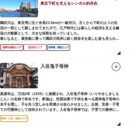
東京下町を支えるシンボル的存在
【撞球室】
当時の日本では非常に珍しいスイスの山小屋風の撞球室（ビリヤード場）
で、洋館から地下道でつながっています。通常は非公開ですが、毎月15日
（10月のみ10/16）に先着順で限定公開されています。
隅田川は、東京湾に注ぐ全長23.5kmの一級河川。古くから下町の人々の生
活の一部として親しまれてきた川で、江戸時代には暮らしや経済を支える輸
【和館大広間】
送の大動脈として、大きな役割を担っていました。
洋館に併置された名棟 梁大河喜十郎の手によるものと伝えられている書院造
春になると、屋形船に乗って隅田川両岸に続く桜並木を楽しむ姿も見られ、
りの和館で、当時は550坪に及ぶ洋館を遥かにしのぐ規模でしたが、現在は
東京スカイツリーとのコラボレーションも、まさに絵になる光景です。ま
冠婚葬祭などに使われていた大広間の1棟だけが残っています。
浅草中央部エリア
奥浅草エリア
浅草橋・蔵前エリア
た、毎年7月の最終土曜日に開催される「隅田川花火大会」は、東京の夏の
風物詩になっており、こちらも多くの見物客でにぎわいます。
一度にさまざま建築様式が見られるとあって見ごたえ抜群。大名庭園の形式
を一部踏襲している広大な庭は、建築様式同様に和洋併置式とされ、「芝
川沿いには「隅田川テラス」と呼ばれる遊歩道も整備されています。心地よ
入谷鬼子母神
庭」をもつ近代庭園の初期の形を残しています。江戸時代の石碑や手水鉢、
い風に吹かれながら、緑化が施された遊歩道で散歩やジョギングを楽しんだ
庭石などが見られ、煉瓦塀を含めた敷地全体が重要文化財に指定されていま
後は、オープンカフェでほっと一息つくのもおすすめです。
す。
隅田川にかかる橋々も、それぞれ特徴的な形をしていて見応えは抜群。せっ
かくなら水上バスに乗船して、優雅に観察してみてはいかがでしょうか。
真源寺は、万治2年（1659）に創建され、入谷鬼子母神（いりやきしきしも
じん）の名称で有名です。釈迦は、性質凶暴で子供を食べる悪神鬼子母神の
末子を隠し、子を失う悲しみを実感させ改心させました。以後、安産・子育
ての守護神として信仰されています。入谷鬼子母神では、子育ての善神にな
った由来からツノのない「おに」の文字を使っています。
根岸・入谷・金杉エリア