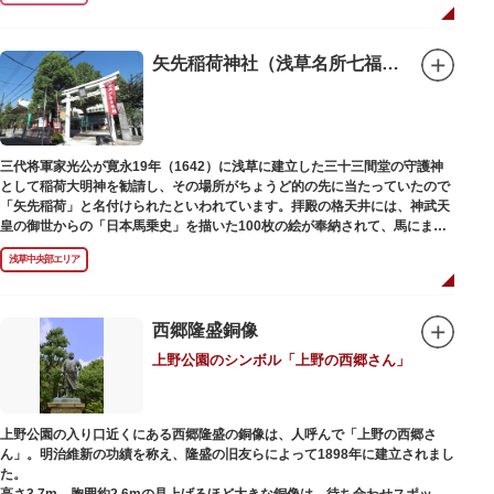
1063（康平6）年、時の奥羽鎮守府源頼朝・義家父子が祈願し鎌倉の鶴ヶ丘
と浅草今戸とに京都の石清水八幡を勧請して創建されました。境内には、幕
末に活躍した新選組沖田総司の終焉の地の碑も佇んでいます。また、浅草名
矢先稲荷神社（浅草名所七福神 福禄寿）
所七福神の福禄寿が祀られており、七福神詣りの参拝客でも賑わうスポット
です。
三代将軍家光公が寛永19年（1642）に浅草に建立した三十三間堂の守護神
として稲荷大明神を勧請し、その場所がちょうど的の先に当たっていたので
「矢先稲荷」と名付けられたといわれています。拝殿の格天井には、神武天
皇の御世からの「日本馬乗史」を描いた100枚の絵が奉納されて、馬にまつ
わる歴史が一目瞭然に理解できます。
浅草中央部エリア
西郷隆盛銅像
上野公園のシンボル「上野の西郷さん」
上野公園の入り口近くにある西郷隆盛の銅像は、人呼んで「上野の西郷さ
ん」。明治維新の功績を称え、隆盛の旧友らによって1898年に建立されまし
た。
高さ3.7m、胸囲約2.6mの見上げるほど大きな銅像は、待ち合わせスポット