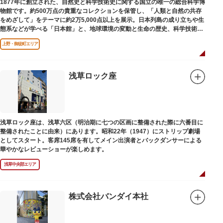
1877年に創立された、自然史と科学技術史に関する国立の唯一の総合科学博
物館です。約500万点の貴重なコレクションを保管し、「人類と自然の共存
をめざして」をテーマに約2万5,000点以上を展示。日本列島の成り立ちや生
態系などが学べる「日本館」と、地球環境の変動と生命の歴史、科学技術の
進歩などが学べる「地球館」の2つの常設展示をメインに、特別展・企画展
上野・御徒町エリア
などから構成されています。
2005年「愛・地球博」の長久手日本館で人気を博した「地球の部屋」を移設
した、「シアター36○」も見どころのひとつ。直径12.8m（実際の地球の
100万分の1の大きさ）のドームの内側すべてがスクリーンになっている世界
浅草ロック座
初のシアターで、月ごとに変わるオリジナル映像を上映しています。
楽しみながら学習できるイベント企画や、恐竜をはじめとした様々な実物標
本、子ども向けのコーナーもあり、お子様連れでも楽しめる博物館です。
また、国立科学博物館では、日本およびアジアにおける科学系博物館の中核
浅草ロック座は、浅草六区（明治期に七つの区画に整備された際に六番目に
施設として、調査研究、標本資料の収集・保管・活用、展示・学習支援を推
整備されたことに由来）にあります。昭和22年（1947）にストリップ劇場
進。これらの活動を上野の本館、白金台の附属自然教育園、茨城県つくば市
としてスタート。客席145席を有してメイン出演者とバックダンサーによる
の実験植物園や筑波研究施設（非公開）で展開しています。
華やかなレビューショーが楽しめます。
浅草中央部エリア
株式会社バンダイ本社