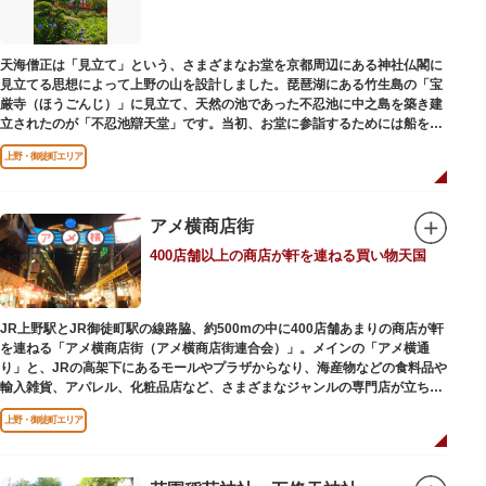
かさと懐かしさを併せ持つレトロなアトラクションや雰囲気で人気のスポッ
トとなっています。幼児（0歳～4歳）は入園とのりもの料が無料で、年齢や
身長制限の無いアトラクションもあり、子どもの遊園地デビューにもぴった
天海僧正は「見立て」という、さまざまなお堂を京都周辺にある神社仏閣に
りです。
見立てる思想によって上野の山を設計しました。琵琶湖にある竹生島の「宝
厳寺（ほうごんじ）」に見立て、天然の池であった不忍池に中之島を築き建
立されたのが「不忍池辯天堂」です。当初、お堂に参詣するためには船を使
用していましたが、参詣者が増えたことから橋がかけられました。不忍池の
上野・御徒町エリア
どこからでも参拝できるように、八角形の建物になったと言われ、7月から8
月にかけては、不忍池の蓮が咲き、極楽浄土を連想させる光景が広がりま
す。
アメ横商店街
ご本尊である辯才天は、音楽と芸能の守り神として広く信仰され、
400店舗以上の商店が軒を連ねる買い物天国
「辯”財”天」とも書くことから、金運上昇といったご利益もあると言われて
います。辯才天は琵琶を持った姿で知られていますが、不忍池辯天堂の辯才
天は、8本の腕に煩悩を破壊する武器をお持ちになっている「八臂辯才天
（はっぴべんざいてん）」。9月に行われる「巳成金（みなるかね）大祭」
JR上野駅とJR御徒町駅の線路脇、約500mの中に400店舗あまりの商店が軒
で目にすることができます。
を連ねる「アメ横商店街（アメ横商店街連合会）」。メインの「アメ横通
不忍池辯天堂には、豊臣秀吉公が大切にしていたという伝説のある、谷中七
り」と、JRの高架下にあるモールやプラザからなり、海産物などの食料品や
福神とは別の「大黒天」も祀られています。
輸入雑貨、アパレル、化粧品店など、さまざまなジャンルの専門店が立ち並
んでいます。活気ある呼び込みが飛び交うなかで、店員さんとの会話も楽し
上野・御徒町エリア
みながら目玉商品や特価品を探せるのが魅力のひとつ。年末の叩き売りは風
物詩にもなっています。
アメ横のはじまりは、物資が底をついた第二次世界大戦後にできた闇市。多