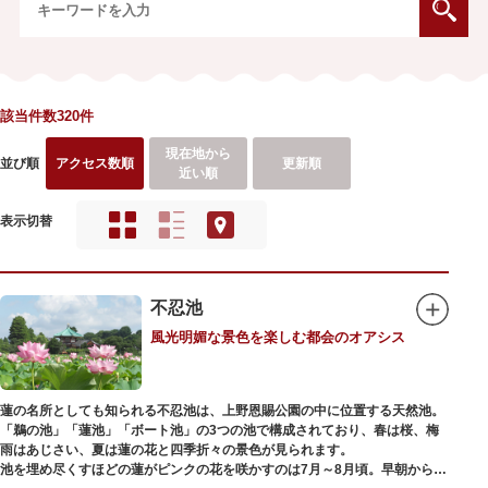
該当件数320件
現在地から
並び順
アクセス数順
更新順
近い順
表示切替
不忍池
風光明媚な景色を楽しむ都会のオアシス
蓮の名所としても知られる不忍池は、上野恩賜公園の中に位置する天然池。
「鵜の池」「蓮池」「ボート池」の3つの池で構成されており、春は桜、梅
雨はあじさい、夏は蓮の花と四季折々の景色が見られます。
池を埋め尽くすほどの蓮がピンクの花を咲かすのは7月～8月頃。早朝から午