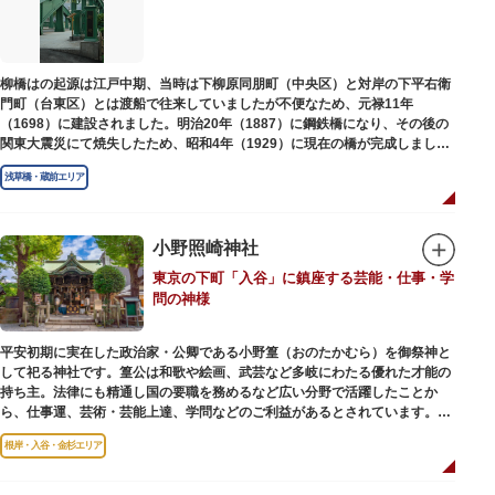
柳橋はの起源は江戸中期、当時は下柳原同朋町（中央区）と対岸の下平右衛
門町（台東区）とは渡船で往来していましたが不便なため、元禄11年
（1698）に建設されました。明治20年（1887）に鋼鉄橋になり、その後の
関東大震災にて焼失したため、昭和4年（1929）に現在の橋が完成しまし
た。
浅草橋・蔵前エリア
小野照崎神社
東京の下町「入谷」に鎮座する芸能・仕事・学
問の神様
平安初期に実在した政治家・公卿である小野篁（おのたかむら）を御祭神と
して祀る神社です。篁公は和歌や絵画、武芸など多岐にわたる優れた才能の
持ち主。法律にも精通し国の要職を務めるなど広い分野で活躍したことか
ら、仕事運、芸術・芸能上達、学問などのご利益があるとされています。
根岸・入谷・金杉エリア
境内には、国の重要有形民俗文化財であるミニチュアの富士山「富士塚」
や、日本三大に数えられる「庚申塚」、昭和を代表する囲碁棋士・藤沢秀行
氏の功績を顕彰した記念碑など見どころも多数。月毎に趣向を凝らした御朱