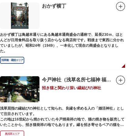
印は、うっとりするほど美しいデザインで人気を博しています。
おかず横丁
江戸後期には、学問の神様である菅原道真公も回向院より遷され、境内にあ
る末社を含めて15柱もの神様が祀られています。俳優の渥美清が願をかけた
神社としても知られ、映画「男はつらいよ」で寅さんが首にかけているお守
りは、ここ小野照崎神社のものです。
おかず横丁は鳥越本通りにある鳥越本通商盛会の通称で、延長230ｍ、ほと
んどが日用食料品を取り扱う店からなる商店街です。戦後まで東西に分かれ
ていましたが、昭和24年（1949）、一本化して現在の商盛会となりまし
た。
浅草橋・蔵前エリア
今戸神社（浅草名所七福神 福禄寿）
招き猫と関わり深い縁結びの神社
浅草屈指の縁結びの神社として知られ、良縁を求める人の「婚活神社」とし
て注目されています。
この地は16世紀から焼かれていた今戸焼発祥の地で、猫の焼き物を販売して
いたことから、招き猫発祥の地でもあります。縁を招き寄せるペアの猫をモ
チーフにした絵馬や御朱印帳も人気です。
奥浅草エリア