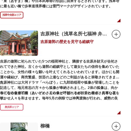
「東（あずま）橋」や日本武尊命の伝説に由来するとされています。浅草寺
に最も近い橋で歩車道境界柵には雷門マークがデザインされています。
浅草中央部エリア
吉原神社（浅草名所七福神 弁財天）
吉原遊郭の歴史を見守る総鎮守
吉原の遊郭に祀られていた5つの稲荷神社と、隣接する吉原弁財天が合祀さ
れてできた神社。古くから遊郭の総鎮守として遊女たちの信仰を集めていた
ことから、女性の様々な願いを叶えてくれるといわれています。ほかにも開
運や縁結び、商売繁盛、技芸の上達などのご利益があると崇敬されてきまし
た。
吉原神社には大河ドラマ「べらぼう」に九郎助稲荷や狐像が登場したことを
記念して、地元有志の方々から狐像が奉納されました。2体の狐像は、向か
春になると逢初桜（あいぞめさくら）と呼ばれるが枝垂れ桜が、見事な花を
って右の像が「逢（あい）」、左の像が「初（そめ）」と命名されていま
咲かせ人々を和ませます。毎年5月の例祭では神輿渡御が行われ、威勢の良
す。
い掛け声とともに各町は活気にあふれます。
奥浅草エリア
吉原弁財天は浅草名所七福神の一社・弁財天にあたり、七福神に関する授与
も年間を通して行われています。
柳橋