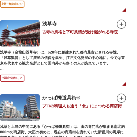
前のみ開花するので、シーズン中は多くの観光客が朝早くから池を訪れま
上野・御徒町エリア
す。綺麗な蓮の花を近くから観察できるデッキを散歩しながら朝の不忍池を
楽しむのがおすすめです。
「ボート池」ではスワンボートやオール式のボートのレンタルが可能。水上
から池を眺めれば、新しい発見ができるかもしれません。また、「鵜の池」
浅草寺
にはマガモ・オナガガモなどたくさんの鴨や渡り鳥が訪れます。大都会の中
古寺の風格と下町風情が受け継がれる寺院
でバードウォッチングができる珍しいスポットです。
ファミリーで、カップルで、または一人でゆったりと、思い思いの時間をお
過ごしください。
浅草寺（金龍山浅草寺）は、628年に創建された都内最古とされる寺院。
「浅草観音」として庶民の信仰を集め、江戸文化発展の中心地に。今では東
京を代表する観光名所として国内外から多くの人が訪れています。
浅草の象徴とも言える「雷門（風雷神門）」は、高さ3.9mの大提灯と風神雷
浅草中央部エリア
神像が安置された浅草寺の総門。本堂前には2体の仁王尊像が並ぶ山門「宝
蔵門」が建ち、参拝客を堂々と迎えてくれます。本堂前には、邪気を払うご
利益があるといわれる常香炉（じょうこうろ）が鎮座。参拝前に煙を浴びて
身を清めましょう。「観音堂」とも呼ばれる本堂にはご本尊の聖観世音菩薩
かっぱ橋道具街®
が祀られており、毎日定時に法要が執り行われています。
プロの料理人も通う「食」にまつわる商店街
境内の歴史ある建造物も必見です。ひと際目立つ五重塔、国指定重要文化財
の二天門、浅草名所七福神のひとつ・大黒天が祀られた影向堂（ようごうど
う）など、悠久の時に思いを馳せて見学をお楽しみください。
浅草と上野の中間にある「かっぱ橋道具街」は、食の専門店が集まる南北約
日没後はライトアップされ、朱塗りの建物がより一層鮮やかに浮かび上がり
800mの商店街。大正の初めに、現在の商店街を流れていた新堀川の両岸に
ます。昼間は約90店舗が軒を連ねる仲見世のお店も閉まり、シャッターに描