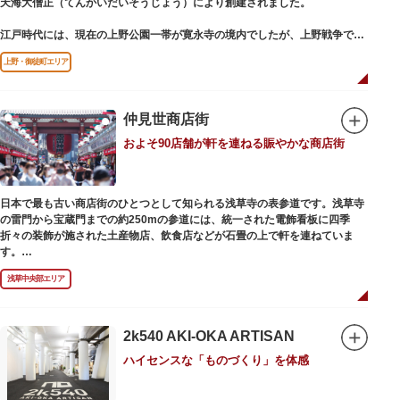
天海大僧正（てんかいだいそうじょう）により創建されました。
江戸時代には、現在の上野公園一帯が寛永寺の境内でしたが、上野戦争でそ
の多くを焼失。現在は根本中堂をはじめ開山堂（両大師）、不忍池辯天堂、
上野・御徒町エリア
上野大仏（パゴダ）、輪王殿などの建造物が上野公園とその周辺に点在して
います。戦火を免れた輪王寺門跡御本坊表門、徳川将軍霊廟勅額門など重要
文化財も多く有し、歴史の重みを今に伝える寺院です。
清水観音堂の舞台前に復元された「月の松」は、浮世絵師歌川広重の「名所
仲見世商店街
江戸百景」にも描かれていることで有名。丸い形の松から不忍池辯天堂を見
およそ90店舗が軒を連ねる賑やかな商店街
下ろす風流な景観は、絶好のフォトスポットとなっています。
東叡山（とうえいざん）という山号は、東の「比叡山延暦寺」を意味してお
り、比叡山や京都の有名寺院になぞらえて上野の山に数多くの堂舎が建立さ
日本で最も古い商店街のひとつとして知られる浅草寺の表参道です。浅草寺
れました。本尊は薬師瑠璃光如来（やくしるりこうにょらい）で、伝教大師
の雷門から宝蔵門までの約250mの参道には、統一された電飾看板に四季
最澄が自ら彫ったと伝えられる秘仏です。徳川歴代将軍の祈祷寺と菩提寺を
折々の装飾が施された土産物店、飲食店などが石畳の上で軒を連ねていま
兼ね、御霊廟には6名の将軍が埋葬されています。
す。
人形焼や手焼きせんべいをはじめ、団子や揚げまんじゅう、雷おこしなどの
浅草中央部エリア
銘菓、和傘や扇子など伝統工芸品も並び、歩いているだけで浅草らしさを感
じる場所です。江戸文化を感じる粋な商品の数々は、海外からの観光客にも
人気。商品が作られる様子がわかる実演販売の店もあり、焼き立て、作り立
ての味を堪能できるのも魅力。下町っ子の威勢の良い売り声が飛び交うな
2k540 AKI-OKA ARTISAN
か、お気に入りのお土産探しをお楽しみください。
ハイセンスな「ものづくり」を体感