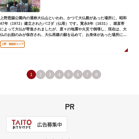
上野恩賜公園内の通称大仏山といわれ、かつて大仏殿があった場所に、昭和
47年（1972）建立されたパゴダ（仏塔）です。寛永8年（1631）、堀直寄
によって大仏が寄進されましたが、度々の地震や火災で倒壊し、現在は、大
仏のお顔のみが保存され、大仏再建の願を込めて、お身体があった場所にパ
ゴダが建てられました。
上野・御徒町エリア
1
2
3
4
5
6
7
8
PR