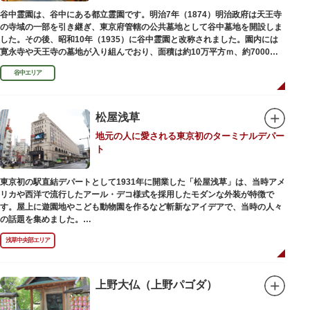
でも気軽に楽しめるプログラムも用意されています。
谷中霊園は、谷中にある都立霊園です。明治7年（1874）明治政府は天王寺
の寺域の一部を引き継ぎ、東京府管轄の公共墓地として谷中墓地を開設しま
した。その後、昭和10年（1935）に谷中霊園と改称されました。園内には
寛永寺や天王寺の墓地が入り組んでおり、面積は約10万平方ｍ、約7000基
の墓が並んでいます。園内を通る「さくら通り」は桜の名所となっていま
谷中エリア
す。
松屋浅草
地元の人に愛される東京初のターミナルデパー
ト
東京初の駅直結デパートとして1931年に開業した「松屋浅草」は、当時アメ
リカや西洋で流行したアール・デコ様式を採用したモダンな外装が特徴で
す。屋上に遊園地やこども動物園を作るなど斬新なアイデアで、当時の人々
の話題を集めました。
現在は、B1階から地上3階までが松屋浅草の売り場。2012年のリニューアル
浅草中央部エリア
で建設当時のシンボル・大時計も復活し、昭和の面影を残す百貨店は今でも
人々に親しまれています。地上1階は 浅草らしい下町銘菓をはじめ、全国か
らセレクトされた銘菓が並ぶ「浅草すいーつ小町」。東武線「浅草駅」直結
なので、お土産購入にも便利です。
上野大仏（上野パゴダ）