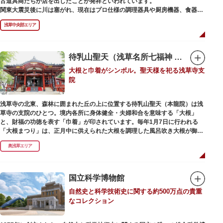
古道具商たちが店を出したことが発祥といわれています。
かれた「浅草絵巻」を楽しめるのも夜の醍醐味。撮影スポットやデートスポ
関東大震災後に川は塞がれ、現在はプロ仕様の調理器具や厨房機器、食器、
ットにもおすすめです。昼間と比べて人が少なくゆっくり巡れるので、足を
包材、調理衣装など「食」にまつわる約170軒の専門店が集まる個性的な専
運んでみてはいかがでしょうか。
浅草中央部エリア
門商店街として賑わいを見せています。もちろん、ほとんどのお店が小売に
も対応。家庭の調理用具を購入したい人や観光客にもおすすめです。食品サ
ンプル作り体験ができるお店もありますよ。
待乳山聖天（浅草名所七福神 毘沙門天）
毎年、道具の日である10月9日前後に開催される「かっぱ橋道具まつり」で
大根と巾着がシンボル。聖天様を祀る浅草寺支
は、各店舗がおすすめ商品や掘り出しものを販売。また、年ごとに異なる
院
様々な催しものも行われます。
浅草寺の北東、森林に囲まれた丘の上に位置する待乳山聖天（本龍院）は浅
草寺の支院のひとつ。境内各所に身体健全・夫婦和合を意味する「大根」
と、財福の功徳を表す「巾着」が印されています。毎年1月7日に行われる
「大根まつり」は、正月中に供えられた大根を調理した風呂吹き大根が御神
酒とともに参拝者に振る舞われるイベント。聖天様のお下がりの大根をいた
奥浅草エリア
だくことで、心身健康のご利益があるそうです。
毎朝本堂で執り行われている「浴油祈祷（よくゆきとう）」は、聖天様を供
養する最高の祈祷法。心願成就の力があると考えられており、依頼すると7
国立科学博物館
日間毎朝祈祷していただけます。また、浅草名所七福神のひとつとしても知
自然史と科学技術史に関する約500万点の貴重
られ、毘沙門天が祀られています。
なコレクション