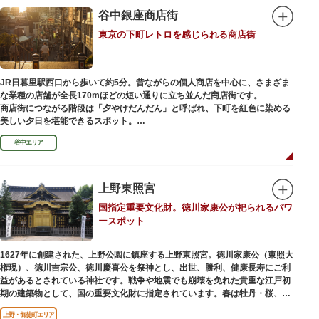
谷中銀座商店街
東京の下町レトロを感じられる商店街
JR日暮里駅西口から歩いて約5分。昔ながらの個人商店を中心に、さまざま
な業種の店舗が全長170mほどの短い通りに立ち並んだ商店街です。
商店街につながる階段は「夕やけだんだん」と呼ばれ、下町を紅色に染める
美しい夕日を堪能できるスポット。
谷中エリア
谷中銀座商店街は1945年頃に自然発生的に生まれ、現在の近隣型商店街へと
発展。昭和の懐かしい商店街の景観を見ることができます。東京の下町レト
ロを感じられるスポットとして、近隣住民だけではなく、国内外から多くの
観光客が訪れ、買い物や散策を楽しんでいます。
上野東照宮
国指定重要文化財。徳川家康公が祀られるパワ
ースポット
1627年に創建された、上野公園に鎮座する上野東照宮。徳川家康公（東照大
権現）、徳川吉宗公、徳川慶喜公を祭神とし、出世、勝利、健康長寿にご利
益があるとされている神社です。戦争や地震でも崩壊を免れた貴重な江戸初
期の建築物として、国の重要文化財に指定されています。春は牡丹・桜、秋
は紅葉やダリア展、お正月は初詣や冬ぼたん鑑賞の地として、年間を通して
上野・御徒町エリア