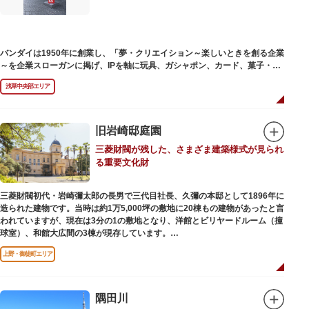
バンダイは1950年に創業し、「夢・クリエイション～楽しいときを創る企業
～を企業スローガンに掲げ、IPを軸に玩具、ガシャポン、カード、菓子・食
品・食玩、アパレル、日用雑貨など、お客さまの身近で楽しんでいただける
浅草中央部エリア
エンターテインメントをお届けしています。
旧岩崎邸庭園
三菱財閥が残した、さまざま建築様式が見られ
る重要文化財
三菱財閥初代・岩崎彌太郎の長男で三代目社長、久彌の本邸として1896年に
造られた建物です。当時は約1万5,000坪の敷地に20棟もの建物があったと言
われていますが、現在は3分の1の敷地となり、洋館とビリヤードルーム（撞
球室）、和館大広間の3棟が現存しています。
上野・御徒町エリア
【洋館】
鹿鳴館の建築家として知られるジョサイア・コンドルによって設計された西
洋木造建築の洋館で、館内の随所に見事なジャコビアン様式の装飾が施され
ています。
隅田川