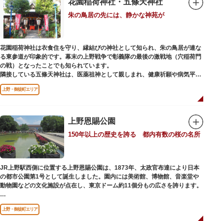
花園稲荷神社・五條天神社
くの闇市が的屋の仕切りであったのに対して、アメ横は満州からの復員兵が
朱の鳥居の先には、静かな神苑が
共同体となり連合会を結成。出店を統制し、商店街が形成されました。
当時、JR上野駅のすぐ南に発生した闇市は、飴を販売する屋台があったこと
から「アメヤ横丁（飴屋通り）」と呼ばれるように。反対側のJR御徒町付近
花園稲荷神社は衣食住を守り、縁結びの神社として知られ、朱の鳥居が連な
には、アメリカ進駐軍の放出物資を販売する店ができたので「アメリカ横丁
る東参道が印象的です。幕末の上野戦争で彰義隊の最後の激戦地（穴稲荷門
（アメリカ通り）」と呼ばれるようになりました。この2つのエリアが統合
の戦）となったことでも知られています。
され、今の「アメ横」になったと言われています。
隣接している五條天神社は、医薬祖神として親しまれ、健康祈願や病気平癒
祈願の参拝者が多く、相殿には菅原道真公も祀られています。
上野・御徒町エリア
境内がつながっており、まるでひとつの神社かのように並んで鎮座していま
すが、それぞれ別々の由緒の独立した神社です。どちらの御朱印も五條天神
社の境内にある授与所で頒布されています。
上野恩賜公園
参拝は6:00～17:00（御朱印の授与は9:00～17:00）
150年以上の歴史を誇る 都内有数の桜の名所
JR上野駅西側に位置する上野恩賜公園は、1873年、太政官布達により日本
の都市公園第1号として誕生しました。園内には美術館、博物館、音楽堂や
動物園などの文化施設が点在し、東京ドーム約11個分もの広さを誇ります。
ソメイヨシノやヤマザクラなど約1,200本の桜が植えられた園内は、桜の名
上野・御徒町エリア
所としても有名。シーズンにはライトアップされた夜桜が一層風情を添え、