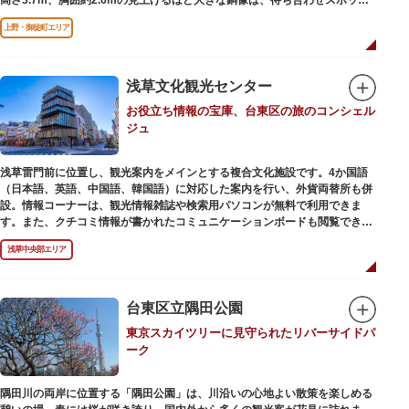
やフォトスポットとして親しまれています。彫刻家、高村光雲によって作ら
上野・御徒町エリア
れた像は、愛犬のツンと一緒にうさぎ狩りに出かけているところだそう。
上野公園にお立ち寄りの際は、ぜひ「上野の西郷さん」と写真撮影を楽しん
ではいかがでしょうか。
浅草文化観光センター
お役立ち情報の宝庫、台東区の旅のコンシェル
ジュ
浅草雷門前に位置し、観光案内をメインとする複合文化施設です。4か国語
（日本語、英語、中国語、韓国語）に対応した案内を行い、外貨両替所も併
設。情報コーナーは、観光情報雑誌や検索用パソコンが無料で利用できま
す。また、クチコミ情報が書かれたコミュニケーションボードも閲覧できる
ので、とっておきの旅のヒントを得られるかも。多目的スペースでは、映像
浅草中央部エリア
を活用し台東区のみどころやイベント、歴史、文化を紹介。通常、イスが配
備されているので休憩場所としても利用できます。
ここを訪れたなら、8階の展望テラスも必見です。雷門から浅草寺へと続く
仲見世や、隅田川や東京スカイツリーも一望できるビュースポットとなって
台東区立隅田公園
います。
東京スカイツリーに見守られたリバーサイドパ
ーク
浅草の街並みに溶け込む平屋を重ねたようなおしゃれな外観は、日本を代表
する建築家・隈研吾氏によるデザイン。木の温もりあふれる空間は、初めて
日本を訪れる海外ツーリストにも優しい印象を与えています。
隅田川の両岸に位置する「隅田公園」は、川沿いの心地よい散策を楽しめる