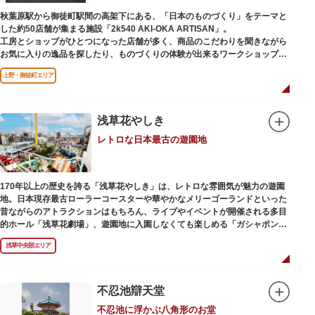
秋葉原駅から御徒町駅間の高架下にある、「日本のものづくり」をテーマと
した約50店舗が集まる施設「2k540 AKI-OKA ARTISAN」。
工房とショップがひとつになった店舗が多く、商品のこだわりを聞きながら
お気に入りの逸品を探したり、ものづくりの体験が出来るワークショップに
参加して自分だけのオリジナル商品を作ったり、クリエイターと直接コミュ
上野・御徒町エリア
ニケーションをとりながらのショッピングが楽しめます。飲食店もあるので
ランチやカフェ利用もおすすめ。
ここでしか買えない商品や一点物を扱うブランドなど、大量生産の製品には
ないぬくもりと、新しいデザインの商品に出会うことができます。
浅草花やしき
レトロな日本最古の遊園地
名前の由来は、東京駅から2k540m付近にあることから「2k540」、秋葉原
駅（AKIHABARA）と御徒町駅（OKACHIMACHI）の間にあるという造語
「AKI-OKA」、フランス語で「職人」を意味する「ARTISAN」を組み合わ
せたもの。
170年以上の歴史を誇る「浅草花やしき」は、レトロな雰囲気が魅力の遊園
施設周辺は、江戸の文化を伝える伝統工芸職人の街だったという背景もあ
地。日本現存最古ローラーコースターや華やかなメリーゴーランドといった
り、現在もジュエリーや皮製品を扱うお店が多く、高いセンスとクオリティ
昔ながらのアトラクションはもちろん、ライブやイベントが開催される多目
をもった店舗が集結しています。
的ホール「浅草花劇場」、遊園地に入園しなくても楽しめる「ガシャポンの
デパート浅草花やしき店」も併設され、さまざまな娯楽を楽しめる浅草の
浅草中央部エリア
「遊びの場」として親しまれています。
浅草花やしきは、江戸時代末期の1853年に造園師・森田六三郎により、牡丹
と菊細工を主とした花園（かえん）として誕生しました。明治時代に入ると
不忍池辯天堂
遊戯施設が置かれ、珍鳥や猛獣、見世物の展示などでも評判に。全国有数の
不忍池に浮かぶ八角形のお堂
動物園としても知られるようになりました。戦後は遊園地として再開し、温