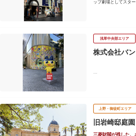
ップ劇場としてスター
習支援を推進。これら
ます。
浅草中央部エリア
株式会社バン
バンダイは1950年
ド、菓子・食品・食玩
上野・御徒町エリア
旧岩崎邸庭園
三菱財閥が残した、