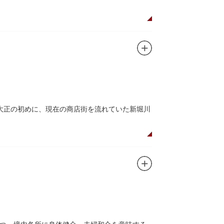
た浅草寺の総門。本堂前には2体の仁王尊像が並
あるといわれる常香炉（じょうこうろ）が鎮
音菩薩が祀られており、毎日定時に法要が執り
所七福神のひとつ・大黒天が祀られた影向堂
大正の初めに、現在の商店街を流れていた新堀川
0店舗が軒を連ねる仲見世のお店も閉まり、シャ
もおすすめです。昼間と比べて人が少なくゆっ
ど「食」にまつわる約170軒の専門店が集まる個
家庭の調理用具を購入したい人や観光客にもお
すすめ商品や掘り出しものを販売。また、年ごとに