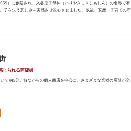
、それぞれ特徴的な形をしていて見応えは抜群。せっかくなら水上バス
1659）に創建され、入谷鬼子母神（いりやきしきしもじん）の名称で
、子を失う悲しみを実感させ改心させました。以後、安産・子育ての守
った由来からツノのない「おに」の文字を使っています。
街
感じられる商店街
歩いて約5分。昔ながらの個人商店を中心に、さまざまな業種の店舗が全
は「夕やけだんだん」と呼ばれ、下町を紅色に染める美しい夕日を堪能
45年頃に自然発生的に生まれ、現在の近隣型商店街へと発展。昭和の懐
れるスポットとして、近隣住民だけではなく、国内外から多くの観光客