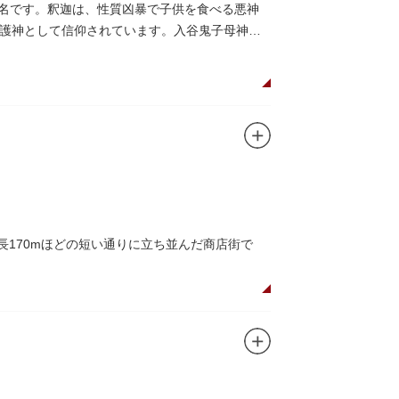
に乗船して、優雅に観察してみてはいかがでし
有名です。釈迦は、性質凶暴で子供を食べる悪神
護神として信仰されています。入谷鬼子母神で
長170mほどの短い通りに立ち並んだ商店街で
できるスポット。
かしい商店街の景観を見ることができます。東京
が訪れ、買い物や散策を楽しんでいます。