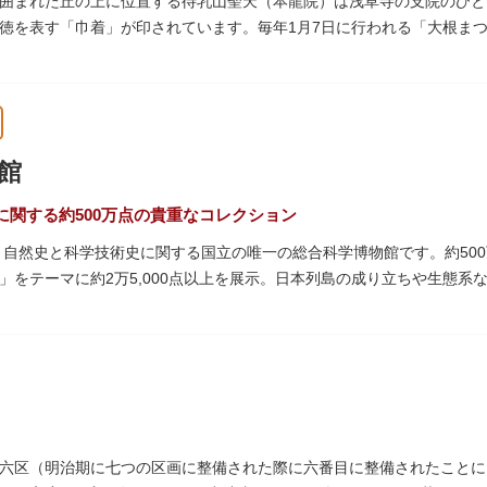
囲まれた丘の上に位置する待乳山聖天（本龍院）は浅草寺の支院のひと
徳を表す「巾着」が印されています。毎年1月7日に行われる「大根ま
ともに参拝者に振る舞われるイベント。聖天様のお下がりの大根をいた
ている「浴油祈祷（よくゆきとう）」は、聖天様を供養する最高の祈祷
祷していただけます。また、浅草名所七福神のひとつとしても知られ、
館
に関する約500万点の貴重なコレクション
た、自然史と科学技術史に関する国立の唯一の総合科学博物館です。約50
」をテーマに約2万5,000点以上を展示。日本列島の成り立ちや生態
進歩などが学べる「地球館」の2つの常設展示をメインに、特別展・企
博」の長久手日本館で人気を博した「地球の部屋」を移設した、「シアター3
1の大きさ）のドームの内側すべてがスクリーンになっている世界初のシ
るイベント企画や、恐竜をはじめとした様々な実物標本、子ども向けの
六区（明治期に七つの区画に整備された際に六番目に整備されたことに由
では、日本およびアジアにおける科学系博物館の中核施設として、調査