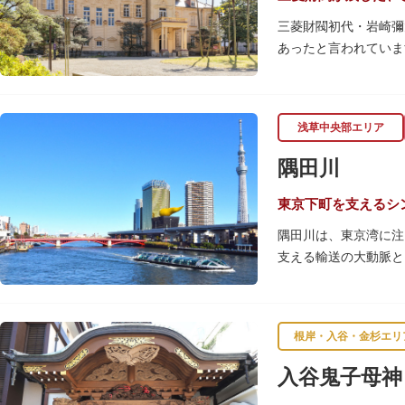
三菱財閥初代・岩崎彌
あったと言われていま
【洋館】
鹿鳴館の建築家として
浅草中央部エリア
飾が施されています。
隅田川
【撞球室】
当時の日本では非常に
東京下町を支えるシ
月15日（10月のみ1
隅田川は、東京湾に注
支える輸送の大動脈と
【和館大広間】
春になると、屋形船に
洋館に併置された名棟
です。また、毎年7月
が、現在は冠婚葬祭な
す。
根岸・入谷・金杉エリ
一度にさまざま建築様
川沿いには「隅田川テ
入谷鬼子母神
れ、「芝庭」をもつ近
を楽しんだ後は、オー
財に指定されています