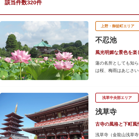
該当件数320件
上野・御徒町エリア
不忍池
風光明媚な景色を楽
蓮の名所としても知ら
は桜、梅雨はあじさい
池を埋め尽くすほどの
を訪れます。綺麗な蓮
「ボート池」ではスワ
浅草中央部エリア
「鵜の池」にはマガモ
ファミリーで、カップ
浅草寺
古寺の風格と下町風
浅草寺（金龍山浅草寺