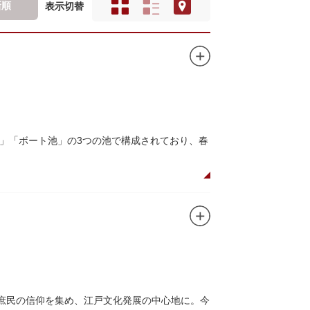
新順
表示切替
」「ボート池」の3つの池で構成されており、春
ので、シーズン中は多くの観光客が朝早くから池
がおすすめです。
、新しい発見ができるかもしれません。また、
ドウォッチングができる珍しいスポットです。
て庶民の信仰を集め、江戸文化発展の中心地に。今