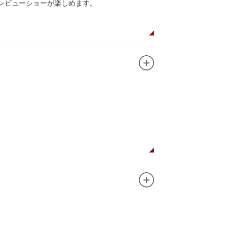
レビューショーが楽しめます。
植物園や筑波研究施設（非公開）で展開してい
ガンに掲げ、IPを軸に玩具、ガシャポン、カー
ターテインメントをお届けしています。