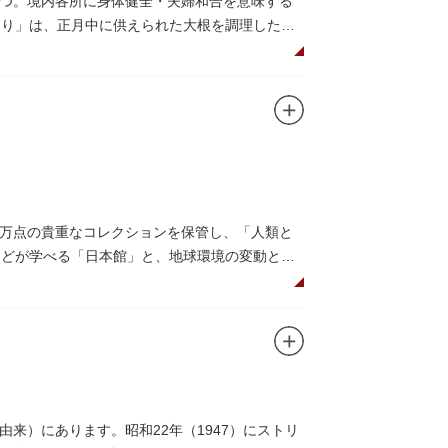
つ。境内各所に身体健全・夫婦和合を意味する
つり」は、正月中に供えられた大根を調理した風
だくことで、心身健康のご利益があるそうで
法。心願成就の力があると考えられており、依
毘沙門天が祀られています。
0万点の貴重なコレクションを保管し、「人類と
系などが学べる「日本館」と、地球環境の変動と生
画展などから構成されています。
6○」も見どころのひとつ。直径12.8m（実際
アターで、月ごとに変わるオリジナル映像を上映
コーナーもあり、お子様連れでも楽しめる博物
来）にあります。昭和22年（1947）にストリ
研究、標本資料の収集・保管・活用、展示・学