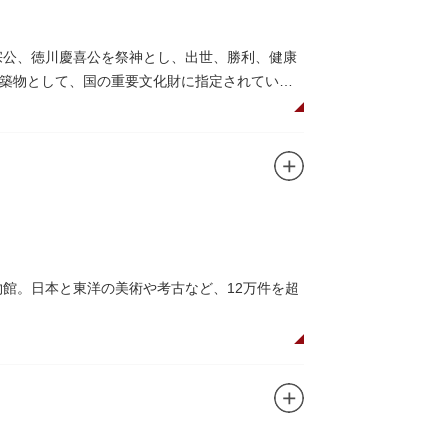
宗公、徳川慶喜公を祭神とし、出世、勝利、健康
築物として、国の重要文化財に指定されていま
して国内外からの参拝者で賑わうスポットで
日光東照宮までお参りに行けない江戸の人々の
れることもあるので、拝観を申し込んでみては
ユニコのお守りなど愛らしいものがあります
物館。日本と東洋の美術や考古など、12万件を超
の国宝を所蔵。常に貴重な文化財を公開し、講座や
、真の美術史を堪能し価値あるひと時を過ごし
高い内部装飾にも注目してみてください。初め