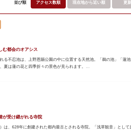
並び順
アクセス数順
現在地から
近い順
更
しむ都会のオアシス
れる不忍池は、上野恩賜公園の中に位置する天然池。「鵜の池」「蓮池
、夏は蓮の花と四季折々の景色が見られます。
蓮がピンクの花を咲かすのは7月～8月頃。早朝から午前のみ開花する
の花を近くから観察できるデッキを散歩しながら朝の不忍池を楽しむの
ンボートやオール式のボートのレンタルが可能。水上から池を眺めれば
・オナガガモなどたくさんの鴨や渡り鳥が訪れます。大都会の中でバー
ルで、または一人でゆったりと、思い思いの時間をお過ごしください。
情が受け継がれる寺院
）は、628年に創建された都内最古とされる寺院。「浅草観音」とし