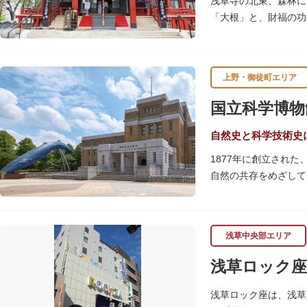
浅草寺の北東、森林に
「大根」と、財福の功
呂吹き大根が御神酒と
す。
上野・御徒町エリア
毎朝本堂で執り行われ
頼すると7日間毎朝祈
国立科学博物
自然史と科学技術史
1877年に創立され
自然の共存をめざして
命の歴史、科学技術の
2005年「愛・地球
の地球の100万分の
浅草中央部エリア
しています。
楽しみながら学習でき
浅草ロック座
館です。
浅草ロック座は、浅草
また、国立科学博物館