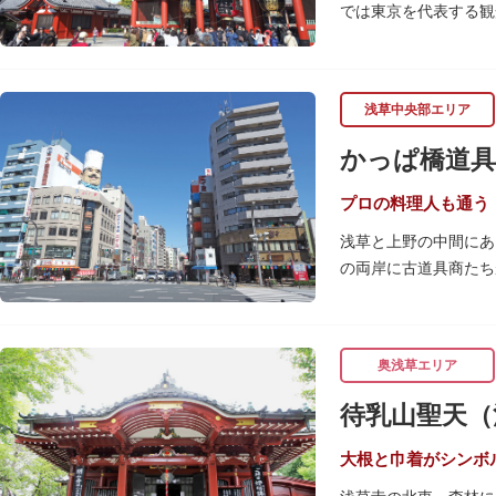
では東京を代表する観
浅草の象徴とも言える
ぶ山門「宝蔵門」が建
浅草中央部エリア
座。参拝前に煙を浴び
行われています。
かっぱ橋道具
境内の歴史ある建造物
（ようごうどう）など
プロの料理人も通う
浅草と上野の中間にあ
日没後はライトアップ
の両岸に古道具商たち
ッターに描かれた「浅
関東大震災後に川は塞
くり巡れるので、足を
性的な専門商店街とし
すすめです。食品サン
奥浅草エリア
毎年、道具の日である
待乳山聖天（
異なる様々な催しもの
大根と巾着がシンボ