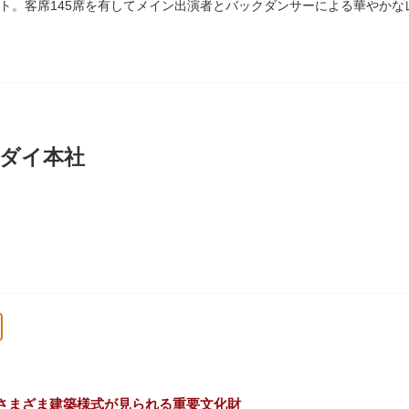
ト。客席145席を有してメイン出演者とバックダンサーによる華やかな
の活動を上野の本館、白金台の附属自然教育園、茨城県つくば市の実験
ダイ本社
に創業し、「夢・クリエイション～楽しいときを創る企業～を企業スロー
、アパレル、日用雑貨など、お客さまの身近で楽しんでいただけるエン
さまざま建築様式が見られる重要文化財