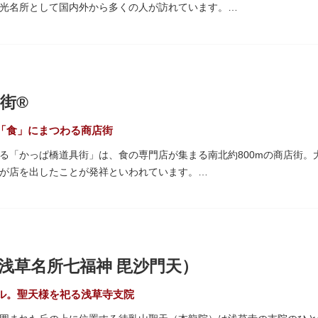
光名所として国内外から多くの人が訪れています。
「雷門（風雷神門）」は、高さ3.9mの大提灯と風神雷神像が安置され
ち、参拝客を堂々と迎えてくれます。本堂前には、邪気を払うご利益が
て身を清めましょう。「観音堂」とも呼ばれる本堂にはご本尊の聖観世
街®
も必見です。ひと際目立つ五重塔、国指定重要文化財の二天門、浅草名
、悠久の時に思いを馳せて見学をお楽しみください。
「食」にまつわる商店街
る「かっぱ橋道具街」は、食の専門店が集まる南北約800mの商店街。
され、朱塗りの建物がより一層鮮やかに浮かび上がります。昼間は約9
が店を出したことが発祥といわれています。
草絵巻」を楽しめるのも夜の醍醐味。撮影スポットやデートスポットに
がれ、現在はプロ仕様の調理器具や厨房機器、食器、包材、調理衣装な
運んでみてはいかがでしょうか。
て賑わいを見せています。もちろん、ほとんどのお店が小売にも対応。
プル作り体験ができるお店もありますよ。
10月9日前後に開催される「かっぱ橋道具まつり」では、各店舗がお
浅草名所七福神 毘沙門天）
も行われます。
ル。聖天様を祀る浅草寺支院