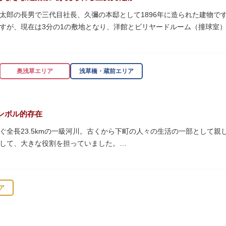
太郎の長男で三代目社長、久彌の本邸として1896年に造られた建物です。
すが、現在は3分の1の敷地となり、洋館とビリヤードルーム（撞球室
知られるジョサイア・コンドルによって設計された西洋木造建築の洋館
奥浅草エリア
浅草橋・蔵前エリア
珍しいスイスの山小屋風の撞球室（ビリヤード場）で、洋館から地下道
ンボル的存在
0/16）に先着順で限定公開されています。
ぐ全長23.5kmの一級河川。古くから下町の人々の生活の一部として
して、大きな役割を担っていました。
乗って隅田川両岸に続く桜並木を楽しむ姿も見られ、東京スカイツリー
 梁大河喜十郎の手によるものと伝えられている書院造りの和館で、当時
の最終土曜日に開催される「隅田川花火大会」は、東京の夏の風物詩に
どに使われていた大広間の1棟だけが残っています。
ア
式が見られるとあって見ごたえ抜群。大名庭園の形式を一部踏襲してい
ラス」と呼ばれる遊歩道も整備されています。心地よい風に吹かれなが
代庭園の初期の形を残しています。江戸時代の石碑や手水鉢、庭石など
プンカフェでほっと一息つくのもおすすめです。
。