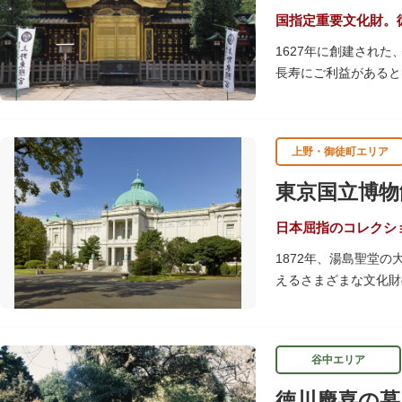
国指定重要文化財。
1627年に創建され
長寿にご利益があると
す。春は牡丹・桜、秋
す。
上野・御徒町エリア
贅沢に金箔が使われた
ために建てられたそう
東京国立博物
いかがでしょうか。
授与所では、期間・数
日本屈指のコレクシ
よ。
1872年、湯島聖堂
えるさまざまな文化財
帝冠様式の代表的建築
講演会、ワークショッ
てみてはいかがでしょ
谷中エリア
吹き抜けのエントラン
徳川慶喜の墓