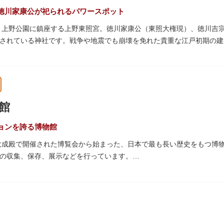
徳川家康公が祀られるパワースポット
た、上野公園に鎮座する上野東照宮。徳川家康公（東照大権現）、徳川吉
されている神社です。戦争や地震でも崩壊を免れた貴重な江戸初期の建
は紅葉やダリア展、お正月は初詣や冬ぼたん鑑賞の地として、年間を通
豪華絢爛な金色殿（社殿）などの建造物は、三代将軍・徳川家光公が、
。社殿内部は文化財保護のため通常は非公開ですが、特別公開が実施さ
館
量限定のお守りや御朱印も授与されているので要チェック。手塚治虫の
ョンを誇る博物館
の大成殿で開催された博覧会から始まった、日本で最も長い歴史をもつ博
の収集、保存、展示などを行っています。
物である本館をはじめとする6つの展示館（資料館）からなり、89件
プなどを実施しています。国宝や重要文化財などの名品をたどりながら
うか。
スに大理石の大階段がある本館では、壁時計やステンドグラスなど格調