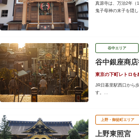
隅田川にかかる橋々も
真源寺は、万治2年（
ょうか。
鬼子母神の末子を隠し
は、子育ての善神にな
谷中エリア
谷中銀座商店
東京の下町レトロを
JR日暮里駅西口から
す。
商店街につながる階段
谷中銀座商店街は19
上野・御徒町エリア
の下町レトロを感じら
上野東照宮