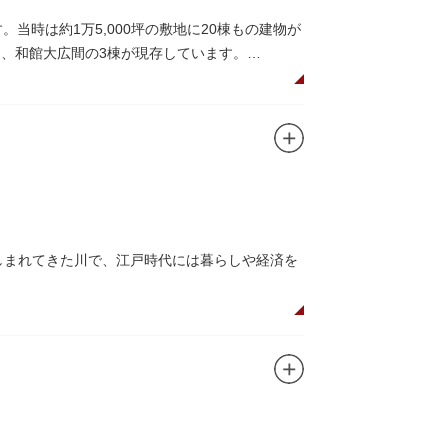
当時は約1万5,000坪の敷地に20棟もの建物が
）、和館大広間の3棟が現存しています。
で、館内の随所に見事なジャコビアン様式の装
でつながっています。通常は非公開ですが、毎
親しまれてきた川で、江戸時代には暮らしや経済を
とのコラボレーションも、まさに絵になる光景
は550坪に及ぶ洋館を遥かにしのぐ規模でした
なっており、こちらも多くの見物客でにぎわいま
る広大な庭は、建築様式同様に和洋併置式とさ
ら、緑化が施された遊歩道で散歩やジョギング
が見られ、煉瓦塀を含めた敷地全体が重要文化