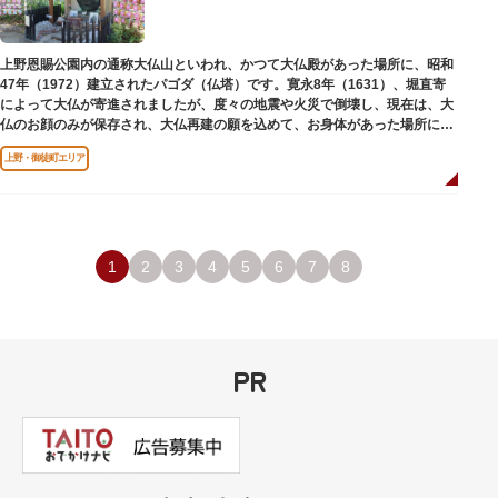
上野恩賜公園内の通称大仏山といわれ、かつて大仏殿があった場所に、昭和
47年（1972）建立されたパゴダ（仏塔）です。寛永8年（1631）、堀直寄
によって大仏が寄進されましたが、度々の地震や火災で倒壊し、現在は、大
仏のお顔のみが保存され、大仏再建の願を込めて、お身体があった場所にパ
ゴダが建てられました。
上野・御徒町エリア
1
2
3
4
5
6
7
8
PR