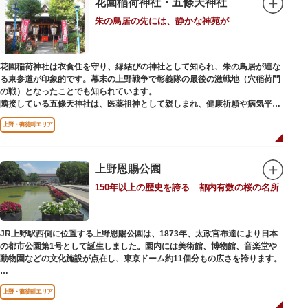
花園稲荷神社・五條天神社
くの闇市が的屋の仕切りであったのに対して、アメ横は満州からの復員兵が
朱の鳥居の先には、静かな神苑が
共同体となり連合会を結成。出店を統制し、商店街が形成されました。
当時、JR上野駅のすぐ南に発生した闇市は、飴を販売する屋台があったこと
から「アメヤ横丁（飴屋通り）」と呼ばれるように。反対側のJR御徒町付近
花園稲荷神社は衣食住を守り、縁結びの神社として知られ、朱の鳥居が連な
には、アメリカ進駐軍の放出物資を販売する店ができたので「アメリカ横丁
る東参道が印象的です。幕末の上野戦争で彰義隊の最後の激戦地（穴稲荷門
（アメリカ通り）」と呼ばれるようになりました。この2つのエリアが統合
の戦）となったことでも知られています。
され、今の「アメ横」になったと言われています。
隣接している五條天神社は、医薬祖神として親しまれ、健康祈願や病気平癒
祈願の参拝者が多く、相殿には菅原道真公も祀られています。
上野・御徒町エリア
境内がつながっており、まるでひとつの神社かのように並んで鎮座していま
すが、それぞれ別々の由緒の独立した神社です。どちらの御朱印も五條天神
社の境内にある授与所で頒布されています。
上野恩賜公園
参拝は6:00～17:00（御朱印の授与は9:00～17:00）
150年以上の歴史を誇る 都内有数の桜の名所
JR上野駅西側に位置する上野恩賜公園は、1873年、太政官布達により日本
の都市公園第1号として誕生しました。園内には美術館、博物館、音楽堂や
動物園などの文化施設が点在し、東京ドーム約11個分もの広さを誇ります。
ソメイヨシノやヤマザクラなど約1,200本の桜が植えられた園内は、桜の名
上野・御徒町エリア
所としても有名。シーズンにはライトアップされた夜桜が一層風情を添え、