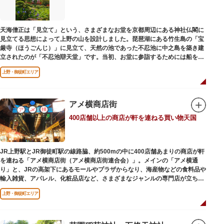
かさと懐かしさを併せ持つレトロなアトラクションや雰囲気で人気のスポッ
トとなっています。幼児（0歳～4歳）は入園とのりもの料が無料で、年齢や
身長制限の無いアトラクションもあり、子どもの遊園地デビューにもぴった
天海僧正は「見立て」という、さまざまなお堂を京都周辺にある神社仏閣に
りです。
見立てる思想によって上野の山を設計しました。琵琶湖にある竹生島の「宝
厳寺（ほうごんじ）」に見立て、天然の池であった不忍池に中之島を築き建
立されたのが「不忍池辯天堂」です。当初、お堂に参詣するためには船を使
用していましたが、参詣者が増えたことから橋がかけられました。不忍池の
上野・御徒町エリア
どこからでも参拝できるように、八角形の建物になったと言われ、7月から8
月にかけては、不忍池の蓮が咲き、極楽浄土を連想させる光景が広がりま
す。
アメ横商店街
ご本尊である辯才天は、音楽と芸能の守り神として広く信仰され、
400店舗以上の商店が軒を連ねる買い物天国
「辯”財”天」とも書くことから、金運上昇といったご利益もあると言われて
います。辯才天は琵琶を持った姿で知られていますが、不忍池辯天堂の辯才
天は、8本の腕に煩悩を破壊する武器をお持ちになっている「八臂辯才天
（はっぴべんざいてん）」。9月に行われる「巳成金（みなるかね）大祭」
JR上野駅とJR御徒町駅の線路脇、約500mの中に400店舗あまりの商店が軒
で目にすることができます。
を連ねる「アメ横商店街（アメ横商店街連合会）」。メインの「アメ横通
不忍池辯天堂には、豊臣秀吉公が大切にしていたという伝説のある、谷中七
り」と、JRの高架下にあるモールやプラザからなり、海産物などの食料品や
福神とは別の「大黒天」も祀られています。
輸入雑貨、アパレル、化粧品店など、さまざまなジャンルの専門店が立ち並
んでいます。活気ある呼び込みが飛び交うなかで、店員さんとの会話も楽し
上野・御徒町エリア
みながら目玉商品や特価品を探せるのが魅力のひとつ。年末の叩き売りは風
物詩にもなっています。
アメ横のはじまりは、物資が底をついた第二次世界大戦後にできた闇市。多