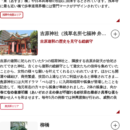
「東（あずま）橋」や日本武尊命の伝説に由来するとされています。浅草寺
に最も近い橋で歩車道境界柵には雷門マークがデザインされています。
浅草中央部エリア
吉原神社（浅草名所七福神 弁財天）
吉原遊郭の歴史を見守る総鎮守
吉原の遊郭に祀られていた5つの稲荷神社と、隣接する吉原弁財天が合祀さ
れてできた神社。古くから遊郭の総鎮守として遊女たちの信仰を集めていた
ことから、女性の様々な願いを叶えてくれるといわれています。ほかにも開
運や縁結び、商売繁盛、技芸の上達などのご利益があると崇敬されてきまし
た。
吉原神社には大河ドラマ「べらぼう」に九郎助稲荷や狐像が登場したことを
記念して、地元有志の方々から狐像が奉納されました。2体の狐像は、向か
春になると逢初桜（あいぞめさくら）と呼ばれるが枝垂れ桜が、見事な花を
って右の像が「逢（あい）」、左の像が「初（そめ）」と命名されていま
咲かせ人々を和ませます。毎年5月の例祭では神輿渡御が行われ、威勢の良
す。
い掛け声とともに各町は活気にあふれます。
奥浅草エリア
吉原弁財天は浅草名所七福神の一社・弁財天にあたり、七福神に関する授与
も年間を通して行われています。
柳橋