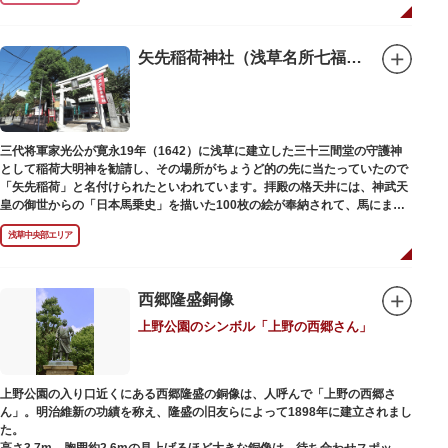
1063（康平6）年、時の奥羽鎮守府源頼朝・義家父子が祈願し鎌倉の鶴ヶ丘
と浅草今戸とに京都の石清水八幡を勧請して創建されました。境内には、幕
末に活躍した新選組沖田総司の終焉の地の碑も佇んでいます。また、浅草名
矢先稲荷神社（浅草名所七福神 福禄寿）
所七福神の福禄寿が祀られており、七福神詣りの参拝客でも賑わうスポット
です。
三代将軍家光公が寛永19年（1642）に浅草に建立した三十三間堂の守護神
として稲荷大明神を勧請し、その場所がちょうど的の先に当たっていたので
「矢先稲荷」と名付けられたといわれています。拝殿の格天井には、神武天
皇の御世からの「日本馬乗史」を描いた100枚の絵が奉納されて、馬にまつ
わる歴史が一目瞭然に理解できます。
浅草中央部エリア
西郷隆盛銅像
上野公園のシンボル「上野の西郷さん」
上野公園の入り口近くにある西郷隆盛の銅像は、人呼んで「上野の西郷さ
ん」。明治維新の功績を称え、隆盛の旧友らによって1898年に建立されまし
た。
高さ3.7m、胸囲約2.6mの見上げるほど大きな銅像は、待ち合わせスポット