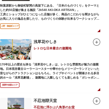
秋葉原駅から御徒町駅間の高架下にある、「日本のものづくり」をテーマと
した約50店舗が集まる施設「2k540 AKI-OKA ARTISAN」。
工房とショップがひとつになった店舗が多く、商品のこだわりを聞きながら
お気に入りの逸品を探したり、ものづくりの体験が出来るワークショップに
参加して自分だけのオリジナル商品を作ったり、クリエイターと直接コミュ
上野・御徒町エリア
ニケーションをとりながらのショッピングが楽しめます。飲食店もあるので
ランチやカフェ利用もおすすめ。
ここでしか買えない商品や一点物を扱うブランドなど、大量生産の製品には
ないぬくもりと、新しいデザインの商品に出会うことができます。
浅草花やしき
レトロな日本最古の遊園地
名前の由来は、東京駅から2k540m付近にあることから「2k540」、秋葉原
駅（AKIHABARA）と御徒町駅（OKACHIMACHI）の間にあるという造語
「AKI-OKA」、フランス語で「職人」を意味する「ARTISAN」を組み合わ
せたもの。
170年以上の歴史を誇る「浅草花やしき」は、レトロな雰囲気が魅力の遊園
施設周辺は、江戸の文化を伝える伝統工芸職人の街だったという背景もあ
地。日本現存最古ローラーコースターや華やかなメリーゴーランドといった
り、現在もジュエリーや皮製品を扱うお店が多く、高いセンスとクオリティ
昔ながらのアトラクションはもちろん、ライブやイベントが開催される多目
をもった店舗が集結しています。
的ホール「浅草花劇場」、遊園地に入園しなくても楽しめる「ガシャポンの
デパート浅草花やしき店」も併設され、さまざまな娯楽を楽しめる浅草の
浅草中央部エリア
「遊びの場」として親しまれています。
浅草花やしきは、江戸時代末期の1853年に造園師・森田六三郎により、牡丹
と菊細工を主とした花園（かえん）として誕生しました。明治時代に入ると
不忍池辯天堂
遊戯施設が置かれ、珍鳥や猛獣、見世物の展示などでも評判に。全国有数の
不忍池に浮かぶ八角形のお堂
動物園としても知られるようになりました。戦後は遊園地として再開し、温