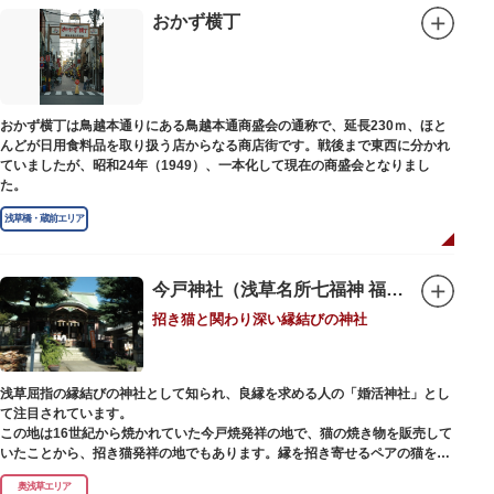
印は、うっとりするほど美しいデザインで人気を博しています。
おかず横丁
江戸後期には、学問の神様である菅原道真公も回向院より遷され、境内にあ
る末社を含めて15柱もの神様が祀られています。俳優の渥美清が願をかけた
神社としても知られ、映画「男はつらいよ」で寅さんが首にかけているお守
りは、ここ小野照崎神社のものです。
おかず横丁は鳥越本通りにある鳥越本通商盛会の通称で、延長230ｍ、ほと
んどが日用食料品を取り扱う店からなる商店街です。戦後まで東西に分かれ
ていましたが、昭和24年（1949）、一本化して現在の商盛会となりまし
た。
浅草橋・蔵前エリア
今戸神社（浅草名所七福神 福禄寿）
招き猫と関わり深い縁結びの神社
浅草屈指の縁結びの神社として知られ、良縁を求める人の「婚活神社」とし
て注目されています。
この地は16世紀から焼かれていた今戸焼発祥の地で、猫の焼き物を販売して
いたことから、招き猫発祥の地でもあります。縁を招き寄せるペアの猫をモ
チーフにした絵馬や御朱印帳も人気です。
奥浅草エリア