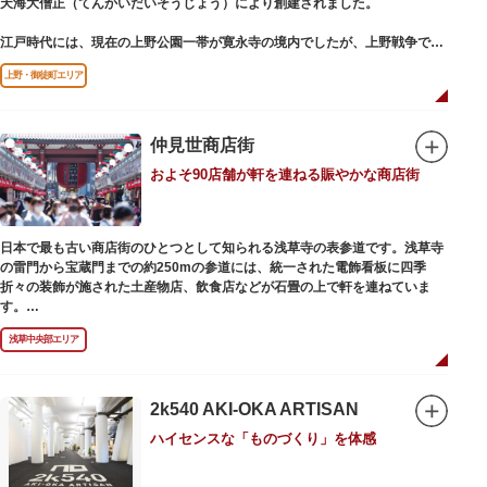
天海大僧正（てんかいだいそうじょう）により創建されました。
江戸時代には、現在の上野公園一帯が寛永寺の境内でしたが、上野戦争でそ
の多くを焼失。現在は根本中堂をはじめ開山堂（両大師）、不忍池辯天堂、
上野・御徒町エリア
上野大仏（パゴダ）、輪王殿などの建造物が上野公園とその周辺に点在して
います。戦火を免れた輪王寺門跡御本坊表門、徳川将軍霊廟勅額門など重要
文化財も多く有し、歴史の重みを今に伝える寺院です。
清水観音堂の舞台前に復元された「月の松」は、浮世絵師歌川広重の「名所
仲見世商店街
江戸百景」にも描かれていることで有名。丸い形の松から不忍池辯天堂を見
およそ90店舗が軒を連ねる賑やかな商店街
下ろす風流な景観は、絶好のフォトスポットとなっています。
東叡山（とうえいざん）という山号は、東の「比叡山延暦寺」を意味してお
り、比叡山や京都の有名寺院になぞらえて上野の山に数多くの堂舎が建立さ
日本で最も古い商店街のひとつとして知られる浅草寺の表参道です。浅草寺
れました。本尊は薬師瑠璃光如来（やくしるりこうにょらい）で、伝教大師
の雷門から宝蔵門までの約250mの参道には、統一された電飾看板に四季
最澄が自ら彫ったと伝えられる秘仏です。徳川歴代将軍の祈祷寺と菩提寺を
折々の装飾が施された土産物店、飲食店などが石畳の上で軒を連ねていま
兼ね、御霊廟には6名の将軍が埋葬されています。
す。
人形焼や手焼きせんべいをはじめ、団子や揚げまんじゅう、雷おこしなどの
浅草中央部エリア
銘菓、和傘や扇子など伝統工芸品も並び、歩いているだけで浅草らしさを感
じる場所です。江戸文化を感じる粋な商品の数々は、海外からの観光客にも
人気。商品が作られる様子がわかる実演販売の店もあり、焼き立て、作り立
ての味を堪能できるのも魅力。下町っ子の威勢の良い売り声が飛び交うな
2k540 AKI-OKA ARTISAN
か、お気に入りのお土産探しをお楽しみください。
ハイセンスな「ものづくり」を体感