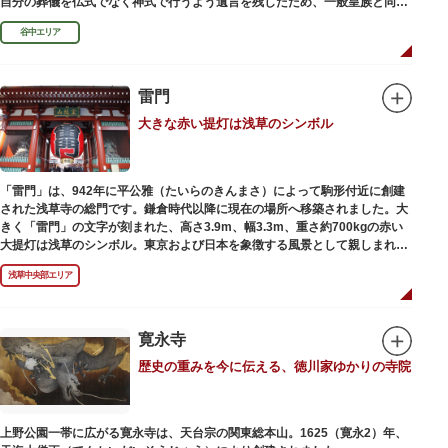
自分の葬儀を仏式でなく神式で行うよう遺言を残したため、一般皇族と同じ
ような円墳が建てられました。
谷中エリア
雷門
大きな赤い提灯は浅草のシンボル
「雷門」は、942年に平公雅（たいらのきんまさ）によって駒形付近に創建
された浅草寺の総門です。鎌倉時代以降に現在の場所へ移築されました。大
きく「雷門」の文字が刻まれた、高さ3.9m、幅3.3m、重さ約700kgの赤い
大提灯は浅草のシンボル。東京および日本を象徴する風景として親しまれ、
フォトスポットとしても国内外の観光客を魅了し続けています。
浅草中央部エリア
提灯の底部に施された見事な龍の彫刻や、門の北側（風神雷神の背後）に安
置されている浅草寺の護法善神「天龍像」と「金龍像」も見どころ。正式名
称の「風雷神門」は、門の左右に立つ2体の彫像、風神像と雷神像に由来し
ます。日没から23時頃までは雷門や浅草寺がライトアップされ、昼間とは違
寛永寺
った荘厳な雰囲気に包まれます。
歴史の重みを今に伝える、徳川家ゆかりの寺院
何度も焼失と再建を繰り返し、現在の雷門は1960年に松下電器産業（現パナ
ソニック）の松下幸之助氏の寄進により再建されたものです。
上野公園一帯に広がる寛永寺は、天台宗の関東総本山。1625（寛永2）年、