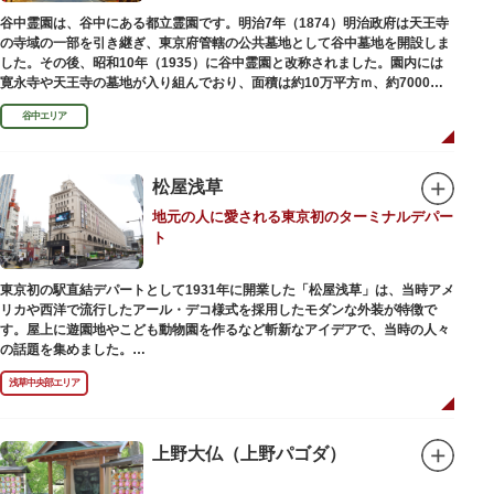
でも気軽に楽しめるプログラムも用意されています。
谷中霊園は、谷中にある都立霊園です。明治7年（1874）明治政府は天王寺
の寺域の一部を引き継ぎ、東京府管轄の公共墓地として谷中墓地を開設しま
した。その後、昭和10年（1935）に谷中霊園と改称されました。園内には
寛永寺や天王寺の墓地が入り組んでおり、面積は約10万平方ｍ、約7000基
の墓が並んでいます。園内を通る「さくら通り」は桜の名所となっていま
谷中エリア
す。
松屋浅草
地元の人に愛される東京初のターミナルデパー
ト
東京初の駅直結デパートとして1931年に開業した「松屋浅草」は、当時アメ
リカや西洋で流行したアール・デコ様式を採用したモダンな外装が特徴で
す。屋上に遊園地やこども動物園を作るなど斬新なアイデアで、当時の人々
の話題を集めました。
現在は、B1階から地上3階までが松屋浅草の売り場。2012年のリニューアル
浅草中央部エリア
で建設当時のシンボル・大時計も復活し、昭和の面影を残す百貨店は今でも
人々に親しまれています。地上1階は 浅草らしい下町銘菓をはじめ、全国か
らセレクトされた銘菓が並ぶ「浅草すいーつ小町」。東武線「浅草駅」直結
なので、お土産購入にも便利です。
上野大仏（上野パゴダ）