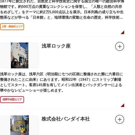
1877年に創立された、自然史と科学技術史に関する国立の唯一の総合科学博
物館です。約500万点の貴重なコレクションを保管し、「人類と自然の共存
をめざして」をテーマに約2万5,000点以上を展示。日本列島の成り立ちや生
態系などが学べる「日本館」と、地球環境の変動と生命の歴史、科学技術の
進歩などが学べる「地球館」の2つの常設展示をメインに、特別展・企画展
上野・御徒町エリア
などから構成されています。
2005年「愛・地球博」の長久手日本館で人気を博した「地球の部屋」を移設
した、「シアター36○」も見どころのひとつ。直径12.8m（実際の地球の
100万分の1の大きさ）のドームの内側すべてがスクリーンになっている世界
浅草ロック座
初のシアターで、月ごとに変わるオリジナル映像を上映しています。
楽しみながら学習できるイベント企画や、恐竜をはじめとした様々な実物標
本、子ども向けのコーナーもあり、お子様連れでも楽しめる博物館です。
また、国立科学博物館では、日本およびアジアにおける科学系博物館の中核
浅草ロック座は、浅草六区（明治期に七つの区画に整備された際に六番目に
施設として、調査研究、標本資料の収集・保管・活用、展示・学習支援を推
整備されたことに由来）にあります。昭和22年（1947）にストリップ劇場
進。これらの活動を上野の本館、白金台の附属自然教育園、茨城県つくば市
としてスタート。客席145席を有してメイン出演者とバックダンサーによる
の実験植物園や筑波研究施設（非公開）で展開しています。
華やかなレビューショーが楽しめます。
浅草中央部エリア
株式会社バンダイ本社