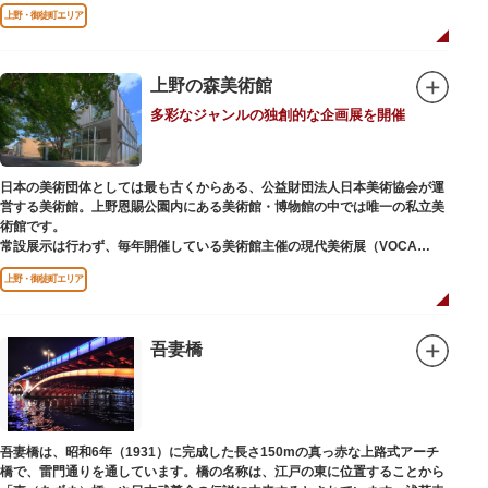
どが住む森エリアや、ホッキョクグマやアザラシが住む海エリアでは、水浴
上野・御徒町エリア
びなど迫力あるシーンが目撃できることもあります。国指定重要文化財の
「旧寛永寺五重塔」や藤堂高虎が建て1878（明治11）年に再建された
「閑々亭」などの歴史的建造物も見どころです。
上野の森美術館
一方「西園」は、蓮の名所としても知られる風光明媚な「不忍池」のほとり
多彩なジャンルの独創的な企画展を開催
に位置する区域。キリンやサイなどの人気動物をはじめ、アイアイや“動か
ない鳥”として話題のハシビロコウなどユニークな種も見られます。
子ども動物園「すてっぷ」では、小動物を間近で観察することを通じて、命
の大切さや生きものの魅力が学べる体験プログラムが実施されています。
日本の美術団体としては最も古くからある、公益財団法人日本美術協会が運
営する美術館。上野恩賜公園内にある美術館・博物館の中では唯一の私立美
歩き疲れたり、お腹が空いてきたら、園内にいくつかあるフードショップで
術館です。
休憩しましょう。それぞれのお店で、動物たちをモチーフにした可愛いフー
常設展示は行わず、毎年開催している美術館主催の現代美術展（VOCA
ドやスイーツが食べられます。オリジナルグッズを取り扱うギフトショップ
展）、公募展（上野の森美術館大賞展、日本の自然を描く展）のほか、マン
も必見です。
上野・御徒町エリア
ガから書展にいたるまで定期的に多彩なジャンルの独創的な企画展を開催し
ています。
別館の1階には、小企画展などの開催もできる上野の森美術館ギャラリー、
吾妻橋
そして、3階には上野の森アートスクールが設置され、初心者から熟練者を
対象とした油彩・アクリル、水彩、日本画のクラスや、週末に受講できる単
発講座などを開催しています。
吾妻橋は、昭和6年（1931）に完成した長さ150mの真っ赤な上路式アーチ
橋で、雷門通りを通しています。橋の名称は、江戸の東に位置することから