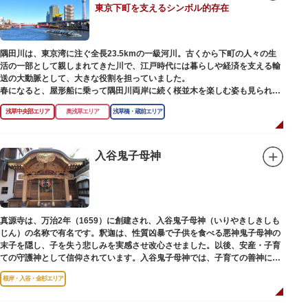
東京下町を支えるシンボル的存在
【撞球室】
当時の日本では非常に珍しいスイスの山小屋風の撞球室（ビリヤード場）
で、洋館から地下道でつながっています。通常は非公開ですが、毎月15日
（10月のみ10/16）に先着順で限定公開されています。
隅田川は、東京湾に注ぐ全長23.5kmの一級河川。古くから下町の人々の生
活の一部として親しまれてきた川で、江戸時代には暮らしや経済を支える輸
【和館大広間】
送の大動脈として、大きな役割を担っていました。
洋館に併置された名棟 梁大河喜十郎の手によるものと伝えられている書院造
春になると、屋形船に乗って隅田川両岸に続く桜並木を楽しむ姿も見られ、
りの和館で、当時は550坪に及ぶ洋館を遥かにしのぐ規模でしたが、現在は
東京スカイツリーとのコラボレーションも、まさに絵になる光景です。ま
冠婚葬祭などに使われていた大広間の1棟だけが残っています。
浅草中央部エリア
奥浅草エリア
浅草橋・蔵前エリア
た、毎年7月の最終土曜日に開催される「隅田川花火大会」は、東京の夏の
風物詩になっており、こちらも多くの見物客でにぎわいます。
一度にさまざま建築様式が見られるとあって見ごたえ抜群。大名庭園の形式
を一部踏襲している広大な庭は、建築様式同様に和洋併置式とされ、「芝
川沿いには「隅田川テラス」と呼ばれる遊歩道も整備されています。心地よ
入谷鬼子母神
庭」をもつ近代庭園の初期の形を残しています。江戸時代の石碑や手水鉢、
い風に吹かれながら、緑化が施された遊歩道で散歩やジョギングを楽しんだ
庭石などが見られ、煉瓦塀を含めた敷地全体が重要文化財に指定されていま
後は、オープンカフェでほっと一息つくのもおすすめです。
す。
隅田川にかかる橋々も、それぞれ特徴的な形をしていて見応えは抜群。せっ
かくなら水上バスに乗船して、優雅に観察してみてはいかがでしょうか。
真源寺は、万治2年（1659）に創建され、入谷鬼子母神（いりやきしきしも
じん）の名称で有名です。釈迦は、性質凶暴で子供を食べる悪神鬼子母神の
末子を隠し、子を失う悲しみを実感させ改心させました。以後、安産・子育
ての守護神として信仰されています。入谷鬼子母神では、子育ての善神にな
った由来からツノのない「おに」の文字を使っています。
根岸・入谷・金杉エリア