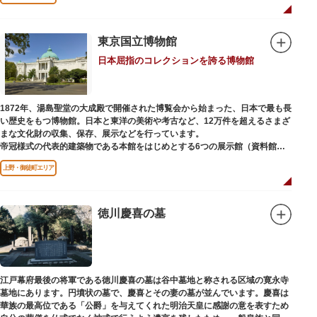
国内外からの参拝者で賑わうスポットです。
贅沢に金箔が使われた豪華絢爛な金色殿（社殿）などの建造物は、三代将
軍・徳川家光公が、日光東照宮までお参りに行けない江戸の人々のために建
東京国立博物館
てられたそう。社殿内部は文化財保護のため通常は非公開ですが、特別公開
日本屈指のコレクションを誇る博物館
が実施されることもあるので、拝観を申し込んでみてはいかがでしょうか。
授与所では、期間・数量限定のお守りや御朱印も授与されているので要チェ
ック。手塚治虫のユニコのお守りなど愛らしいものがありますよ。
1872年、湯島聖堂の大成殿で開催された博覧会から始まった、日本で最も長
い歴史をもつ博物館。日本と東洋の美術や考古など、12万件を超えるさまざ
まな文化財の収集、保存、展示などを行っています。
帝冠様式の代表的建築物である本館をはじめとする6つの展示館（資料館）
からなり、89件の国宝を所蔵。常に貴重な文化財を公開し、講座や講演会、
上野・御徒町エリア
ワークショップなどを実施しています。国宝や重要文化財などの名品をたど
りながら、真の美術史を堪能し価値あるひと時を過ごしてみてはいかがでし
ょうか。
徳川慶喜の墓
吹き抜けのエントランスに大理石の大階段がある本館では、壁時計やステン
ドグラスなど格調高い内部装飾にも注目してみてください。初めて来館する
方や時間が限られている方などに向け提案されたコース（日本美術入門／た
てものめぐり／仏像大好き）を参考にめぐるのも良いでしょう。
江戸幕府最後の将軍である徳川慶喜の墓は谷中墓地と称される区域の寛永寺
敷地内にはレストランやミュージアムショップのほか緑豊かな庭園も。季節
墓地にあります。円墳状の墓で、慶喜とその妻の墓が並んでいます。慶喜は
ごとの彩りを感じながらゆったりと散策するのもおすすめです。
華族の最高位である「公爵」を与えてくれた明治天皇に感謝の意を表すため