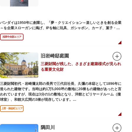
バンダイは1950年に創業し、「夢・クリエイション～楽しいときを創る企業
～を企業スローガンに掲げ、IPを軸に玩具、ガシャポン、カード、菓子・食
品・食玩、アパレル、日用雑貨など、お客さまの身近で楽しんでいただける
浅草中央部エリア
エンターテインメントをお届けしています。
旧岩崎邸庭園
三菱財閥が残した、さまざま建築様式が見られ
る重要文化財
三菱財閥初代・岩崎彌太郎の長男で三代目社長、久彌の本邸として1896年に
造られた建物です。当時は約1万5,000坪の敷地に20棟もの建物があったと言
われていますが、現在は3分の1の敷地となり、洋館とビリヤードルーム（撞
球室）、和館大広間の3棟が現存しています。
上野・御徒町エリア
【洋館】
鹿鳴館の建築家として知られるジョサイア・コンドルによって設計された西
洋木造建築の洋館で、館内の随所に見事なジャコビアン様式の装飾が施され
ています。
隅田川