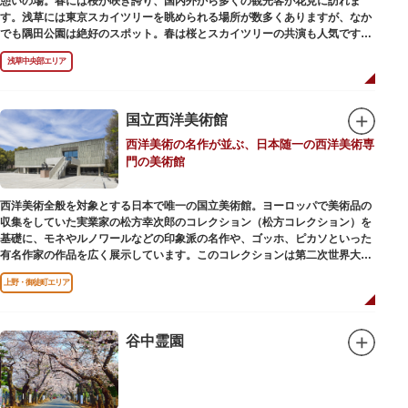
憩いの場。春には桜が咲き誇り、国内外から多くの観光客が花見に訪れま
す。浅草には東京スカイツリーを眺められる場所が数多くありますが、なか
でも隅田公園は絶好のスポット。春は桜とスカイツリーの共演も人気です。
川沿いにある「隅田公園オープンカフェ」は、店舗の一部を屋外にした開放
浅草中央部エリア
的なカフェ・レストラン。綺麗な景色を眺めながら、コーヒー片手にのんび
りと過ごしても良いですね。また、クジラの滑り台が目印の「遊具広場」は
ブランコやアスレチックなどの遊具が設置された広場。子どもも思いっきり
身体を動かせます。
国立西洋美術館
西洋美術の名作が並ぶ、日本随一の西洋美術専
隅田川橋梁に設置された全長約160mの「すみだリバーウォーク」は、東京
門の美術館
スカイツリーまでの最短距離ルートのひとつ。歩道橋の途中にあるガラス床
から隅田川を見下ろしたり、すぐ横を走る電車の迫力を楽しんだり、隅田川
散策にいかがでしょうか。
西洋美術全般を対象とする日本で唯一の国立美術館。ヨーロッパで美術品の
収集をしていた実業家の松方幸次郎のコレクション（松方コレクション）を
基礎に、モネやルノワールなどの印象派の名作や、ゴッホ、ピカソといった
有名作家の作品を広く展示しています。このコレクションは第二次世界大戦
中にフランス政府に接収され、戦後に専用の美術館を創設することを条件に
上野・御徒町エリア
日本へ寄贈返還されました。
本館の設計は、フランスで活躍した近代建築の巨匠ル・コルビュジエによる
もの。「ル・コルビュジエの建築作品－近代建築運動への顕著な貢献－」の
谷中霊園
構成資産の一つとして東京初の世界文化遺産に登録されています。前庭にも
ロダンの彫刻が展示されており、散策しながら美術鑑賞を楽しめるのも魅力
のひとつ。 ボランティア・スタッフと一緒に鑑賞する「美術トーク」や、解
説を聞きながら本館や前庭を一緒に歩く「建築ツアー」など、初めての来館