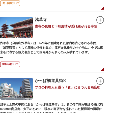
前のみ開花するので、シーズン中は多くの観光客が朝早くから池を訪れま
上野・御徒町エリア
す。綺麗な蓮の花を近くから観察できるデッキを散歩しながら朝の不忍池を
楽しむのがおすすめです。
「ボート池」ではスワンボートやオール式のボートのレンタルが可能。水上
から池を眺めれば、新しい発見ができるかもしれません。また、「鵜の池」
浅草寺
にはマガモ・オナガガモなどたくさんの鴨や渡り鳥が訪れます。大都会の中
古寺の風格と下町風情が受け継がれる寺院
でバードウォッチングができる珍しいスポットです。
ファミリーで、カップルで、または一人でゆったりと、思い思いの時間をお
過ごしください。
浅草寺（金龍山浅草寺）は、628年に創建された都内最古とされる寺院。
「浅草観音」として庶民の信仰を集め、江戸文化発展の中心地に。今では東
京を代表する観光名所として国内外から多くの人が訪れています。
浅草の象徴とも言える「雷門（風雷神門）」は、高さ3.9mの大提灯と風神雷
浅草中央部エリア
神像が安置された浅草寺の総門。本堂前には2体の仁王尊像が並ぶ山門「宝
蔵門」が建ち、参拝客を堂々と迎えてくれます。本堂前には、邪気を払うご
利益があるといわれる常香炉（じょうこうろ）が鎮座。参拝前に煙を浴びて
身を清めましょう。「観音堂」とも呼ばれる本堂にはご本尊の聖観世音菩薩
かっぱ橋道具街®
が祀られており、毎日定時に法要が執り行われています。
プロの料理人も通う「食」にまつわる商店街
境内の歴史ある建造物も必見です。ひと際目立つ五重塔、国指定重要文化財
の二天門、浅草名所七福神のひとつ・大黒天が祀られた影向堂（ようごうど
う）など、悠久の時に思いを馳せて見学をお楽しみください。
浅草と上野の中間にある「かっぱ橋道具街」は、食の専門店が集まる南北約
日没後はライトアップされ、朱塗りの建物がより一層鮮やかに浮かび上がり
800mの商店街。大正の初めに、現在の商店街を流れていた新堀川の両岸に
ます。昼間は約90店舗が軒を連ねる仲見世のお店も閉まり、シャッターに描