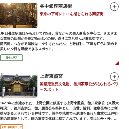
谷中銀座商店街
東京の下町レトロを感じられる商店街
JR日暮里駅西口から歩いて約5分。昔ながらの個人商店を中心に、さまざま
な業種の店舗が全長170mほどの短い通りに立ち並んだ商店街です。
商店街につながる階段は「夕やけだんだん」と呼ばれ、下町を紅色に染める
美しい夕日を堪能できるスポット。
谷中エリア
谷中銀座商店街は1945年頃に自然発生的に生まれ、現在の近隣型商店街へと
発展。昭和の懐かしい商店街の景観を見ることができます。東京の下町レト
ロを感じられるスポットとして、近隣住民だけではなく、国内外から多くの
観光客が訪れ、買い物や散策を楽しんでいます。
上野東照宮
国指定重要文化財。徳川家康公が祀られるパワ
ースポット
1627年に創建された、上野公園に鎮座する上野東照宮。徳川家康公（東照大
権現）、徳川吉宗公、徳川慶喜公を祭神とし、出世、勝利、健康長寿にご利
益があるとされている神社です。戦争や地震でも崩壊を免れた貴重な江戸初
期の建築物として、国の重要文化財に指定されています。春は牡丹・桜、秋
は紅葉やダリア展、お正月は初詣や冬ぼたん鑑賞の地として、年間を通して
上野・御徒町エリア