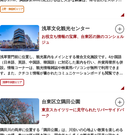
やフォトスポットとして親しまれています。彫刻家、高村光雲によって作ら
上野・御徒町エリア
れた像は、愛犬のツンと一緒にうさぎ狩りに出かけているところだそう。
上野公園にお立ち寄りの際は、ぜひ「上野の西郷さん」と写真撮影を楽しん
ではいかがでしょうか。
浅草文化観光センター
お役立ち情報の宝庫、台東区の旅のコンシェル
ジュ
浅草雷門前に位置し、観光案内をメインとする複合文化施設です。4か国語
（日本語、英語、中国語、韓国語）に対応した案内を行い、外貨両替所も併
設。情報コーナーは、観光情報雑誌や検索用パソコンが無料で利用できま
す。また、クチコミ情報が書かれたコミュニケーションボードも閲覧できる
ので、とっておきの旅のヒントを得られるかも。多目的スペースでは、映像
浅草中央部エリア
を活用し台東区のみどころやイベント、歴史、文化を紹介。通常、イスが配
備されているので休憩場所としても利用できます。
ここを訪れたなら、8階の展望テラスも必見です。雷門から浅草寺へと続く
仲見世や、隅田川や東京スカイツリーも一望できるビュースポットとなって
台東区立隅田公園
います。
東京スカイツリーに見守られたリバーサイドパ
ーク
浅草の街並みに溶け込む平屋を重ねたようなおしゃれな外観は、日本を代表
する建築家・隈研吾氏によるデザイン。木の温もりあふれる空間は、初めて
日本を訪れる海外ツーリストにも優しい印象を与えています。
隅田川の両岸に位置する「隅田公園」は、川沿いの心地よい散策を楽しめる