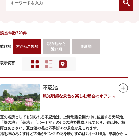
該当件数320件
現在地から
並び順
アクセス数順
更新順
近い順
表示切替
不忍池
風光明媚な景色を楽しむ都会のオアシス
蓮の名所としても知られる不忍池は、上野恩賜公園の中に位置する天然池。
「鵜の池」「蓮池」「ボート池」の3つの池で構成されており、春は桜、梅
雨はあじさい、夏は蓮の花と四季折々の景色が見られます。
池を埋め尽くすほどの蓮がピンクの花を咲かすのは7月～8月頃。早朝から午