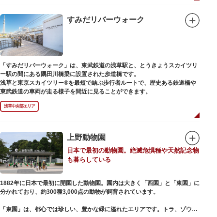
例年延べ330万人近い人出となります。不忍池（しのばずのいけ）は江戸時
代より浮世絵に描かれたほどのハスの名所。たくさんの鴨や渡り鳥が訪れる
ので、バードウォッチングを楽しむ人の姿も見られるスポットです。
すみだリバーウォーク
美術館や博物館で国内外の芸術作品や文化・自然科学に触れたり、歴史の薫
りを感じながら史跡巡りを楽しんではいかがでしょうか。1日では見てまわ
りきれないほどの魅力にあふれた公園です。
「すみだリバーウォーク」は、東武鉄道の浅草駅と、とうきょうスカイツリ
ー駅の間にある隅田川橋梁に設置された歩道橋です。
浅草と東京スカイツリー®を最短で結ぶ歩行者ルートで、歴史ある鉄道橋や
東武鉄道の車両が走る様子を間近に見ることができます。
浅草中央部エリア
上野動物園
日本で最初の動物園。絶滅危惧種や天然記念物
も暮らしている
1882年に日本で最初に開園した動物園。園内は大きく「西園」と「東園」に
分かれており、約300種3,000点の動物が飼育されています。
「東園」は、都心では珍しい、豊かな緑に溢れたエリアです。トラ、ゾウな