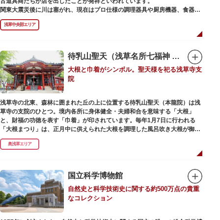
古道具商たちが店を出したことが発祥といわれています。
かれた「浅草絵巻」を楽しめるのも夜の醍醐味。撮影スポットやデートスポ
関東大震災後に川は塞がれ、現在はプロ仕様の調理器具や厨房機器、食器、
ットにもおすすめです。昼間と比べて人が少なくゆっくり巡れるので、足を
包材、調理衣装など「食」にまつわる約170軒の専門店が集まる個性的な専
運んでみてはいかがでしょうか。
浅草中央部エリア
門商店街として賑わいを見せています。もちろん、ほとんどのお店が小売に
も対応。家庭の調理用具を購入したい人や観光客にもおすすめです。食品サ
ンプル作り体験ができるお店もありますよ。
待乳山聖天（浅草名所七福神 毘沙門天）
毎年、道具の日である10月9日前後に開催される「かっぱ橋道具まつり」で
大根と巾着がシンボル。聖天様を祀る浅草寺支
は、各店舗がおすすめ商品や掘り出しものを販売。また、年ごとに異なる
院
様々な催しものも行われます。
浅草寺の北東、森林に囲まれた丘の上に位置する待乳山聖天（本龍院）は浅
草寺の支院のひとつ。境内各所に身体健全・夫婦和合を意味する「大根」
と、財福の功徳を表す「巾着」が印されています。毎年1月7日に行われる
「大根まつり」は、正月中に供えられた大根を調理した風呂吹き大根が御神
酒とともに参拝者に振る舞われるイベント。聖天様のお下がりの大根をいた
奥浅草エリア
だくことで、心身健康のご利益があるそうです。
毎朝本堂で執り行われている「浴油祈祷（よくゆきとう）」は、聖天様を供
養する最高の祈祷法。心願成就の力があると考えられており、依頼すると7
国立科学博物館
日間毎朝祈祷していただけます。また、浅草名所七福神のひとつとしても知
自然史と科学技術史に関する約500万点の貴重
られ、毘沙門天が祀られています。
なコレクション