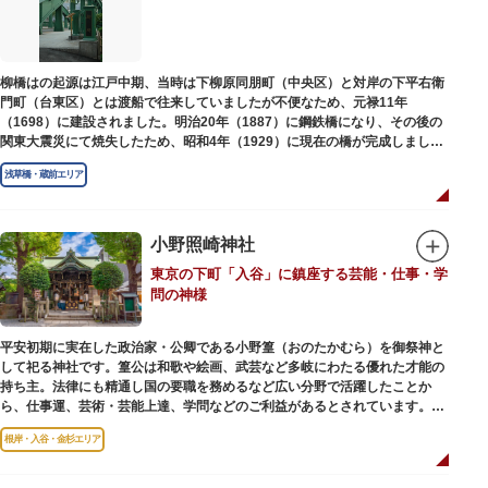
柳橋はの起源は江戸中期、当時は下柳原同朋町（中央区）と対岸の下平右衛
門町（台東区）とは渡船で往来していましたが不便なため、元禄11年
（1698）に建設されました。明治20年（1887）に鋼鉄橋になり、その後の
関東大震災にて焼失したため、昭和4年（1929）に現在の橋が完成しまし
た。
浅草橋・蔵前エリア
小野照崎神社
東京の下町「入谷」に鎮座する芸能・仕事・学
問の神様
平安初期に実在した政治家・公卿である小野篁（おのたかむら）を御祭神と
して祀る神社です。篁公は和歌や絵画、武芸など多岐にわたる優れた才能の
持ち主。法律にも精通し国の要職を務めるなど広い分野で活躍したことか
ら、仕事運、芸術・芸能上達、学問などのご利益があるとされています。
根岸・入谷・金杉エリア
境内には、国の重要有形民俗文化財であるミニチュアの富士山「富士塚」
や、日本三大に数えられる「庚申塚」、昭和を代表する囲碁棋士・藤沢秀行
氏の功績を顕彰した記念碑など見どころも多数。月毎に趣向を凝らした御朱