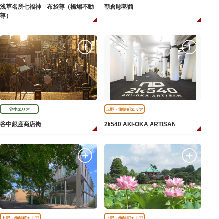
浅草名所七福神 布袋尊（橋場不動
朝倉彫塑館
尊）
谷中エリア
上野・御徒町エリア
谷中銀座商店街
2k540 AKI-OKA ARTISAN
上野・御徒町エリア
上野・御徒町エリア