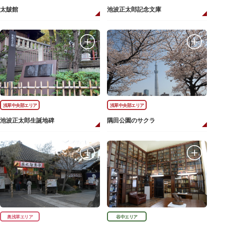
太皷館
池波正太郎記念文庫
浅草中央部エリア
浅草中央部エリア
池波正太郎生誕地碑
隅田公園のサクラ
奥浅草エリア
谷中エリア