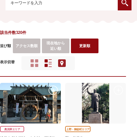
該当件数320件
現在地から
並び順
アクセス数順
更新順
近い順
表示切替
奥浅草エリア
上野・御徒町エリア