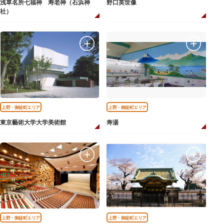
浅草名所七福神 寿老神（石浜神
野口英世像
社）
上野・御徒町エリア
上野・御徒町エリア
東京藝術大学大学美術館
寿湯
上野・御徒町エリア
上野・御徒町エリア