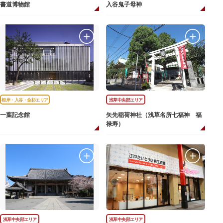
書道博物館
入谷鬼子母神
根岸・入谷・金杉エリア
浅草中央部エリア
一葉記念館
矢先稲荷神社（浅草名所七福神 福
禄寿）
浅草中央部エリア
浅草中央部エリア