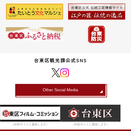
台東区観光課公式SNS
Other Social Media
（外部サイトに遷移します）
（外部サイトに遷移します）