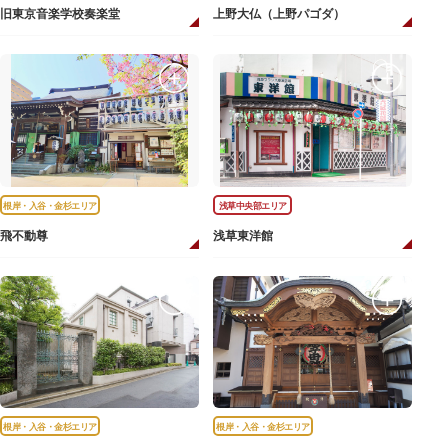
旧東京音楽学校奏楽堂
上野大仏（上野パゴダ）
根岸・入谷・金杉エリア
浅草中央部エリア
飛不動尊
浅草東洋館
根岸・入谷・金杉エリア
根岸・入谷・金杉エリア