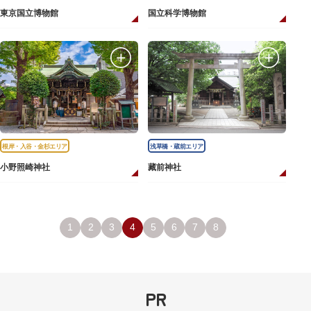
東京国立博物館
国立科学博物館
根岸・入谷・金杉エリア
浅草橋・蔵前エリア
小野照崎神社
藏前神社
1
2
3
4
5
6
7
8
PR