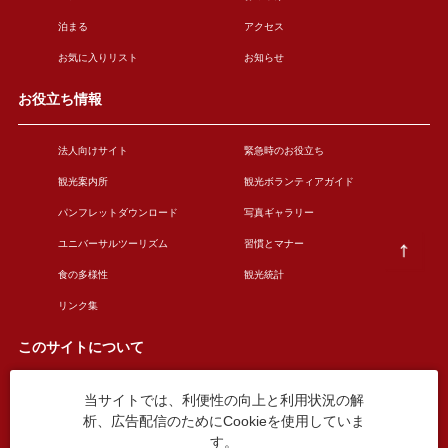
泊まる
アクセス
お気に入りリスト
お知らせ
お役立ち情報
法人向けサイト
緊急時のお役立ち
観光案内所
観光ボランティアガイド
パンフレットダウンロード
写真ギャラリー
ユニバーサルツーリズム
習慣とマナー
食の多様性
観光統計
リンク集
このサイトについて
当サイトでは、利便性の向上と利用状況の解
このサイトについて
広告掲載について
析、広告配信のためにCookieを使用していま
お問い合わせ
す。