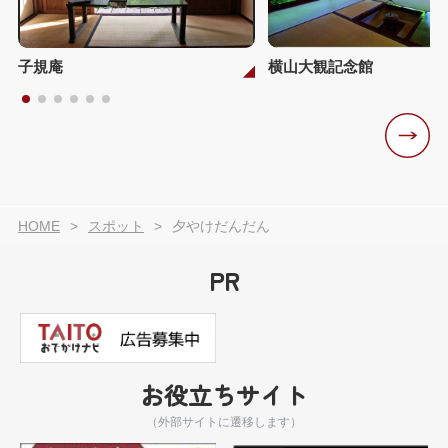
子規庵
横山大観記念館
HOME
スポット
夕やけだんだん
PR
お役立ちサイト
（外部サイトに遷移します）