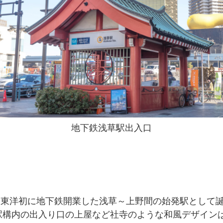
地下鉄浅草駅出入口
）に東洋初に地下鉄開業した浅草～上野間の始発駅として
駅構内の出入り口の上屋など社寺のような和風デザイン