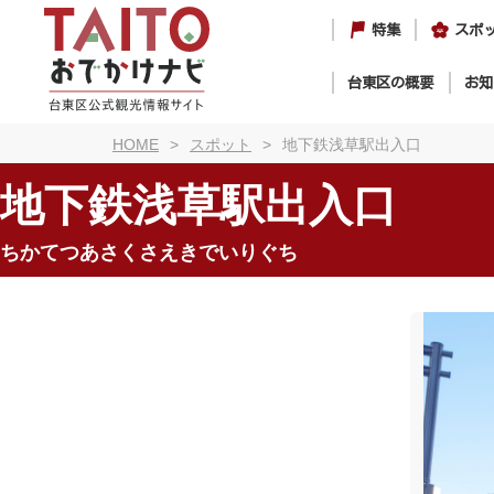
特集
スポ
台東区の概要
お知
HOME
スポット
地下鉄浅草駅出入口
地下鉄浅草駅出入口
ちかてつあさくさえきでいりぐち