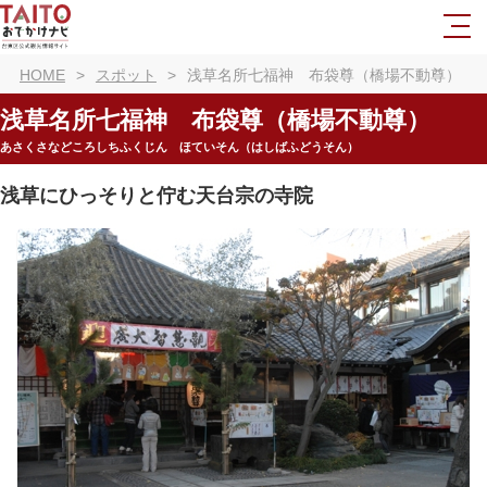
HOME
スポット
浅草名所七福神 布袋尊（橋場不動尊）
浅草名所七福神 布袋尊（橋場不動尊）
あさくさなどころしちふくじん ほていそん（はしばふどうそん）
浅草にひっそりと佇む天台宗の寺院