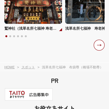
鷲神社（浅草名所七福神 寿老人）
HOME
スポット
浅草名所七福神 布袋尊（橋場不動尊）
PR
お役立ちサイト