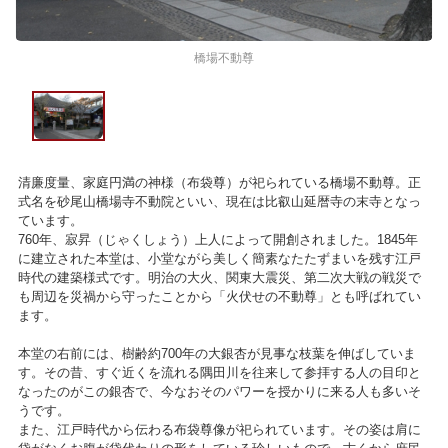
橋場不動尊
清廉度量、家庭円満の神様（布袋尊）が祀られている橋場不動尊。正
式名を砂尾山橋場寺不動院といい、現在は比叡山延暦寺の末寺となっ
ています。
760年、寂昇（じゃくしょう）上人によって開創されました。1845年
に建立された本堂は、小堂ながら美しく簡素なたたずまいを残す江戸
時代の建築様式です。明治の大火、関東大震災、第二次大戦の戦災で
も周辺を災禍から守ったことから「火伏せの不動尊」とも呼ばれてい
ます。
本堂の右前には、樹齢約700年の大銀杏が見事な枝葉を伸ばしていま
す。その昔、すぐ近くを流れる隅田川を往来して参拝する人の目印と
なったのがこの銀杏で、今なおそのパワーを授かりに来る人も多いそ
うです。
また、江戸時代から伝わる布袋尊像が祀られています。その姿は肩に