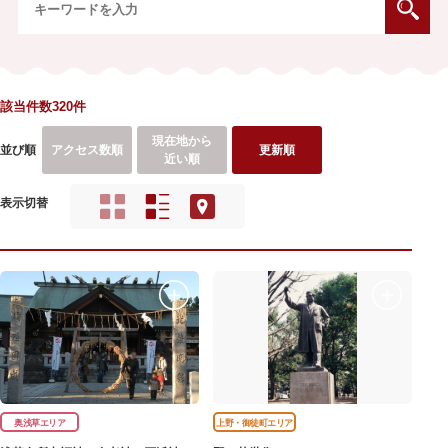
該当件数320件
現在地から
並び順
アクセス数順
更新順
近い順
表示切替
奥浅草エリア
上野・御徒町エリア