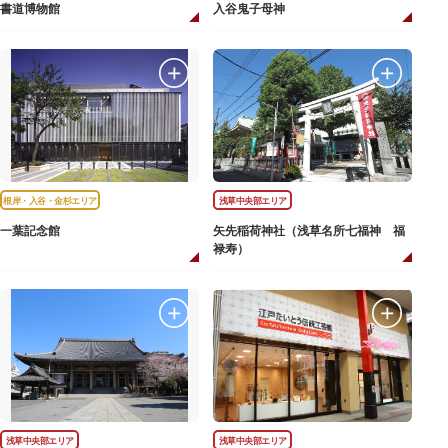
書道博物館
入谷鬼子母神
根岸・入谷・金杉エリア
浅草中央部エリア
一葉記念館
矢先稲荷神社（浅草名所七福神 福
禄寿）
浅草中央部エリア
浅草中央部エリア