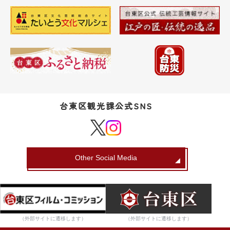
台東区観光課公式SNS
Other Social Media
（外部サイトに遷移します）
（外部サイトに遷移します）