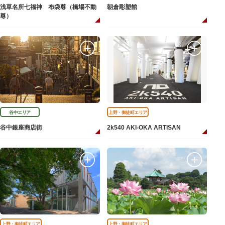
浅草名所七福神 布袋尊（橋場不動
朝倉彫塑館
尊）
谷中エリア
上野・御徒町エリア
谷中銀座商店街
2k540 AKI-OKA ARTISAN
上野・御徒町エリア
上野・御徒町エリア