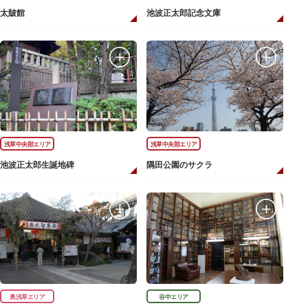
太皷館
池波正太郎記念文庫
浅草中央部エリア
浅草中央部エリア
池波正太郎生誕地碑
隅田公園のサクラ
奥浅草エリア
谷中エリア