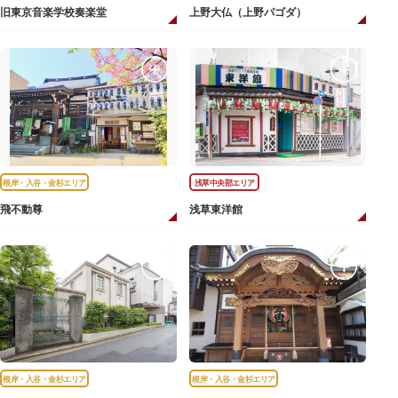
旧東京音楽学校奏楽堂
上野大仏（上野パゴダ）
根岸・入谷・金杉エリア
浅草中央部エリア
飛不動尊
浅草東洋館
根岸・入谷・金杉エリア
根岸・入谷・金杉エリア