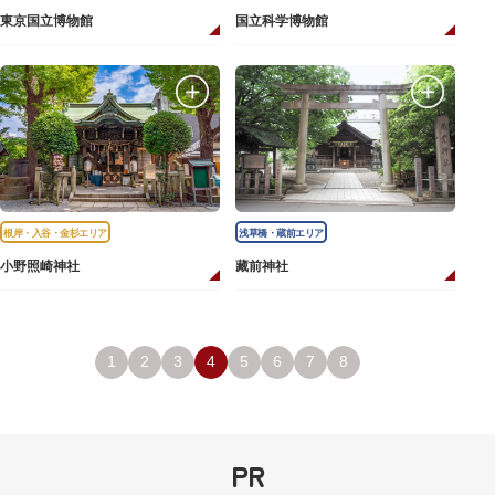
東京国立博物館
国立科学博物館
根岸・入谷・金杉エリア
浅草橋・蔵前エリア
小野照崎神社
藏前神社
1
2
3
4
5
6
7
8
PR