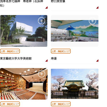
浅草名所七福神 寿老神（石浜神
野口英世像
社）
上野・御徒町エリア
上野・御徒町エリア
東京藝術大学大学美術館
寿湯
上野・御徒町エリア
上野・御徒町エリア