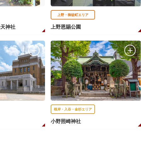
上野・御徒町エリア
條天神社
上野恩賜公園
根岸・入谷・金杉エリア
小野照崎神社