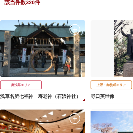
該当件数320件
奥浅草エリア
上野・御徒町エリア
浅草名所七福神 寿老神（石浜神社）
野口英世像