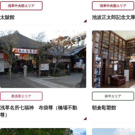
浅草中央部エリア
浅草中央部エリア
太皷館
池波正太郎記念文
奥浅草エリア
谷中エリア
浅草名所七福神 布袋尊（橋場不動
朝倉彫塑館
尊）