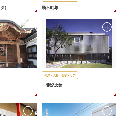
ゴダ）
飛不動尊
根岸・入谷・金杉エリア
一葉記念館