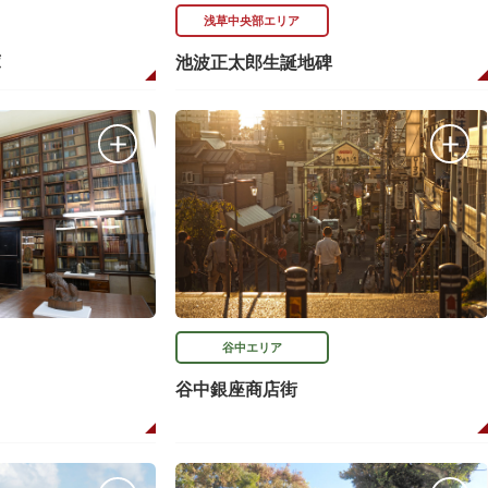
浅草中央部エリア
庫
池波正太郎生誕地碑
谷中エリア
谷中銀座商店街