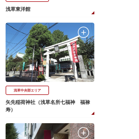
浅草東洋館
浅草中央部エリア
矢先稲荷神社（浅草名所七福神 福禄
寿）