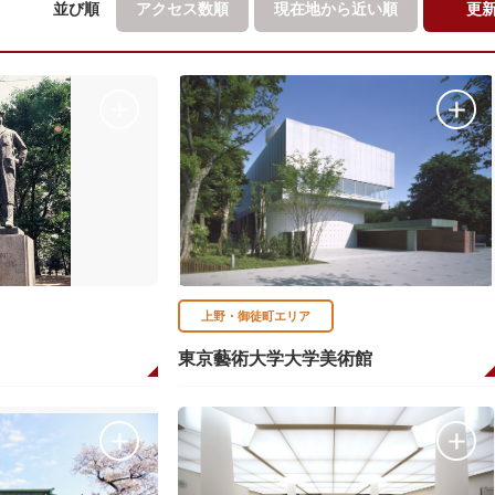
並び順
アクセス数順
現在地から
近い順
更
上野・御徒町エリア
東京藝術大学大学美術館