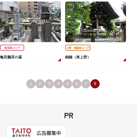
奥浅草エリア
上野・御徒町エリア
亀田鵬斉の墓
銅鐘（東上野）
1
2
3
4
5
6
7
8
PR