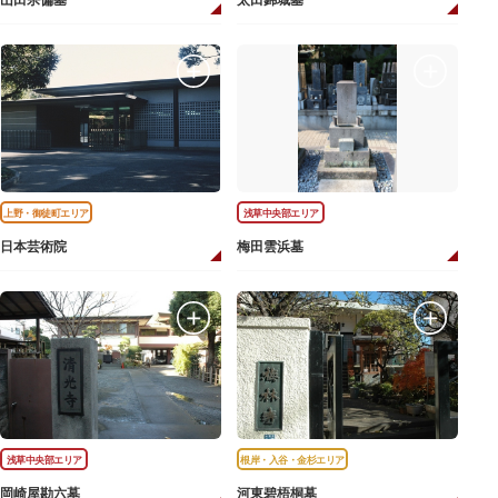
山田宗偏墓
太田錦城墓
上野・御徒町エリア
浅草中央部エリア
日本芸術院
梅田雲浜墓
浅草中央部エリア
根岸・入谷・金杉エリア
岡崎屋勘六墓
河東碧梧桐墓