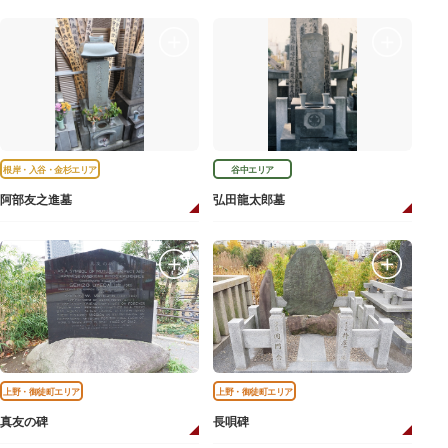
根岸・入谷・金杉エリア
谷中エリア
阿部友之進墓
弘田龍太郎墓
上野・御徒町エリア
上野・御徒町エリア
真友の碑
長唄碑