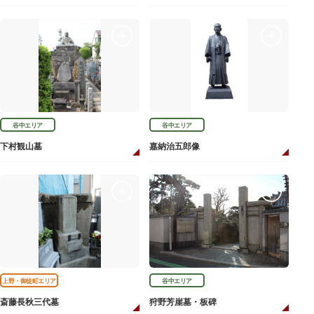
谷中エリア
谷中エリア
下村観山墓
嘉納治五郎像
上野・御徒町エリア
谷中エリア
斎藤長秋三代墓
狩野芳崖墓・板碑