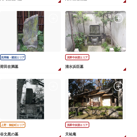
浅草橋・蔵前エリア
浅草中央部エリア
荷田在満墓
清水浜臣墓
上野・御徒町エリア
浅草中央部エリア
谷文晁の墓
天祐庵