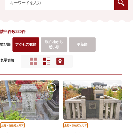
該当件数320件
現在地から
並び順
アクセス数順
更新順
近い順
表示切替
上野・御徒町エリア
上野・御徒町エリア