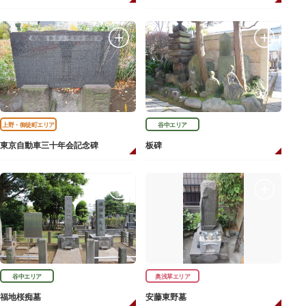
上野・御徒町エリア
谷中エリア
東京自動車三十年会記念碑
板碑
谷中エリア
奥浅草エリア
福地桜痴墓
安藤東野墓