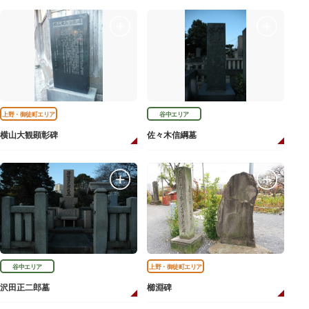
上野・御徒町エリア
谷中エリア
横山大観顕彰碑
佐々木信綱墓
谷中エリア
上野・御徒町エリア
沢田正二郎墓
櫛淵碑