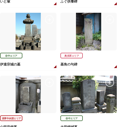
いと塚
ふぐ供養碑
谷中エリア
奥浅草エリア
伊達宗城の墓
基角の句碑
浅草中央部エリア
谷中エリア