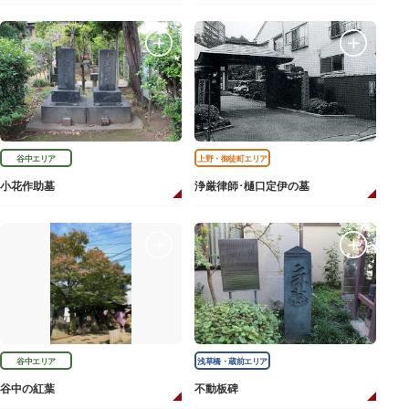
谷中エリア
上野・御徒町エリア
小花作助墓
浄厳律師･樋口定伊の墓
谷中エリア
浅草橋・蔵前エリア
谷中の紅葉
不動板碑