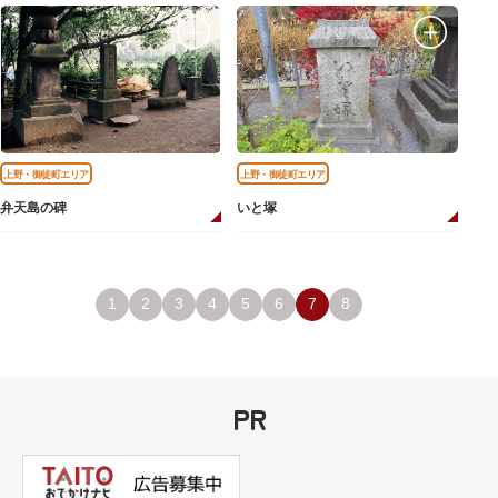
上野・御徒町エリア
上野・御徒町エリア
弁天島の碑
いと塚
1
2
3
4
5
6
7
8
PR