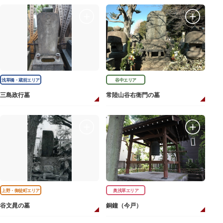
浅草橋・蔵前エリア
谷中エリア
三島政行墓
常陸山谷右衛門の墓
上野・御徒町エリア
奥浅草エリア
谷文晁の墓
銅鐘（今戸）