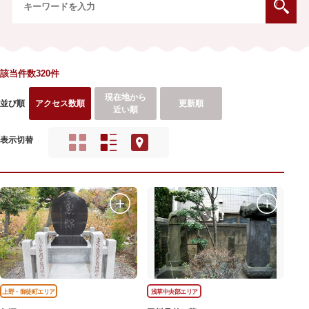
該当件数320件
現在地から
並び順
アクセス数順
更新順
近い順
表示切替
上野・御徒町エリア
浅草中央部エリア