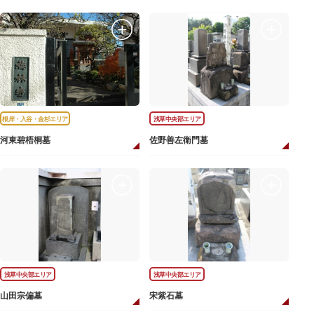
根岸・入谷・金杉エリア
浅草中央部エリア
河東碧梧桐墓
佐野善左衛門墓
浅草中央部エリア
浅草中央部エリア
山田宗偏墓
宋紫石墓