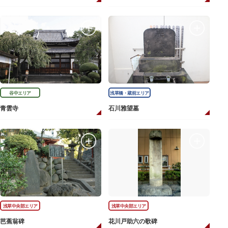
谷中エリア
浅草橋・蔵前エリア
青雲寺
石川雅望墓
浅草中央部エリア
浅草中央部エリア
芭蕉翁碑
花川戸助六の歌碑