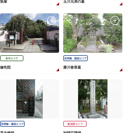
魚塚
玉川兄弟の墓
谷中エリア
浅草橋・蔵前エリア
修性院
勝川春章墓
浅草橋・蔵前エリア
奥浅草エリア