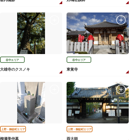
甚内橋跡
対鴎荘蹟碑
谷中エリア
谷中エリア
大雄寺のクスノキ
東覚寺
上野・御徒町エリア
上野・御徒町エリア
柳瀬美仲墓
両大師