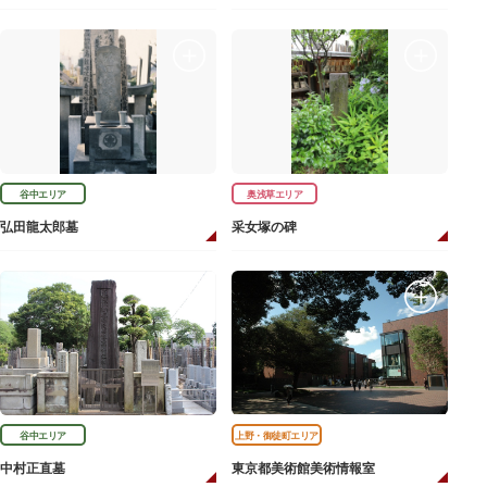
谷中エリア
奥浅草エリア
弘田龍太郎墓
采女塚の碑
谷中エリア
上野・御徒町エリア
中村正直墓
東京都美術館美術情報室