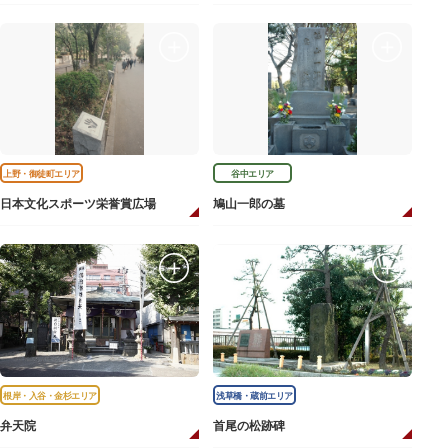
上野・御徒町エリア
谷中エリア
日本文化スポーツ栄誉賞広場
鳩山一郎の墓
根岸・入谷・金杉エリア
浅草橋・蔵前エリア
弁天院
首尾の松跡碑