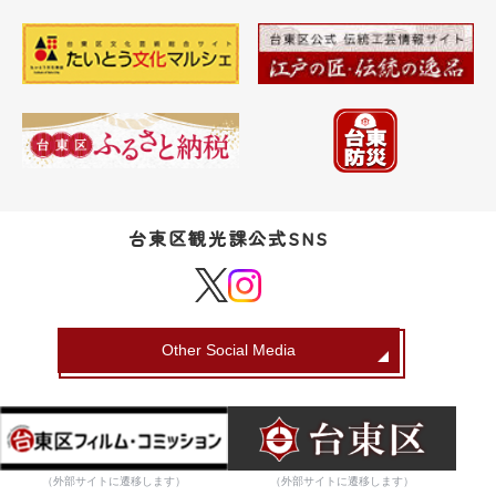
台東区観光課公式SNS
Other Social Media
（外部サイトに遷移します）
（外部サイトに遷移します）