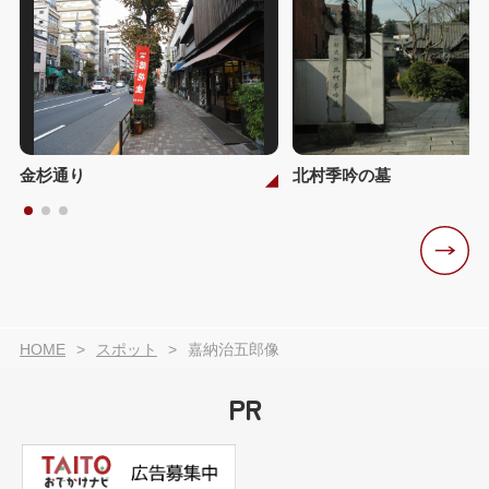
金杉通り
北村季吟の墓
HOME
スポット
嘉納治五郎像
PR