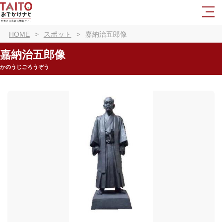
HOME
スポット
嘉納治五郎像
嘉納治五郎像
かのうじごろうぞう