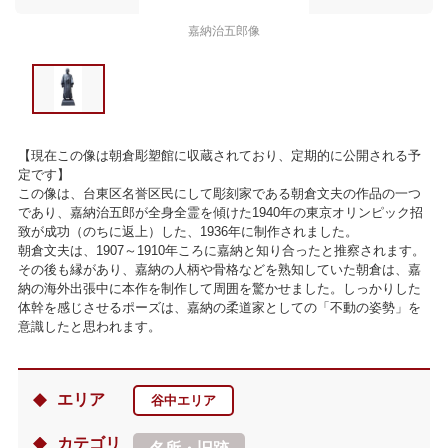
嘉納治五郎像
【現在この像は朝倉彫塑館に収蔵されており、定期的に公開される予
定です】
この像は、台東区名誉区民にして彫刻家である朝倉文夫の作品の一つ
であり、嘉納治五郎が全身全霊を傾けた1940年の東京オリンピック招
致が成功（のちに返上）した、1936年に制作されました。
朝倉文夫は、1907～1910年ころに嘉納と知り合ったと推察されます。
その後も縁があり、嘉納の人柄や骨格などを熟知していた朝倉は、嘉
納の海外出張中に本作を制作して周囲を驚かせました。しっかりした
体幹を感じさせるポーズは、嘉納の柔道家としての「不動の姿勢」を
意識したと思われます。
エリア
谷中エリア
カテゴリ