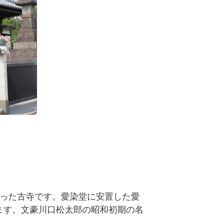
に移った古寺です。愛染堂に安置した愛
ます。文豪川口松太郎の昭和初期の名