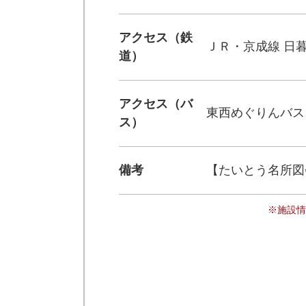
アクセス（鉄
ＪＲ・京成線 日
道）
アクセス（バ
東西めぐりんバス
ス）
備考
【たいとう名所図
※施設情