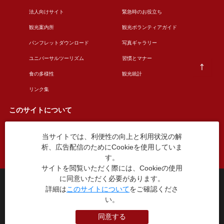
法人向けサイト
緊急時のお役立ち
観光案内所
観光ボランティアガイド
パンフレットダウンロード
写真ギャラリー
ユニバーサルツーリズム
習慣とマナー
食の多様性
観光統計
リンク集
このサイトについて
当サイトでは、利便性の向上と利用状況の解
このサイトについて
広告掲載について
析、広告配信のためにCookieを使用していま
お問い合わせ
す。
サイトを閲覧いただく際には、Cookieの使用
に同意いただく必要があります。
台東区役所観光課
詳細は
このサイトについて
をご確認くださ
〒110-8615 東京都台東区東上野4丁目5番6号
い。
TEL：03-5246-1151
（平日8:30〜17:15 土日祝休み）
同意する
本WEBサイトに掲就されている全データについて無断転載・引用を禁じます。