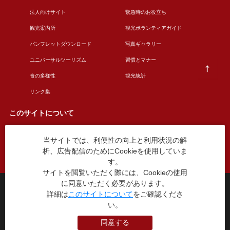
法人向けサイト
緊急時のお役立ち
観光案内所
観光ボランティアガイド
パンフレットダウンロード
写真ギャラリー
ユニバーサルツーリズム
習慣とマナー
食の多様性
観光統計
リンク集
このサイトについて
当サイトでは、利便性の向上と利用状況の解
このサイトについて
広告掲載について
析、広告配信のためにCookieを使用していま
お問い合わせ
す。
サイトを閲覧いただく際には、Cookieの使用
に同意いただく必要があります。
台東区役所観光課
詳細は
このサイトについて
をご確認くださ
〒110-8615 東京都台東区東上野4丁目5番6号
い。
TEL：03-5246-1151
（平日8:30〜17:15 土日祝休み）
同意する
本WEBサイトに掲就されている全データについて無断転載・引用を禁じます。