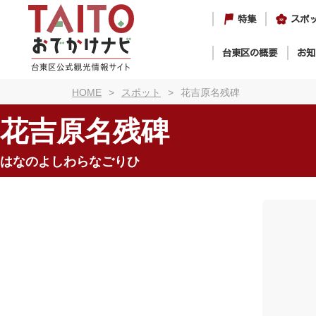
特集
スポ
台東区の概要
お知
HOME
スポット
花吉原名残碑
花吉原名残碑
はなのよしわらなごりひ