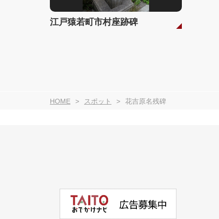
江戸猿若町市村座跡碑
HOME
スポット
花吉原名残碑