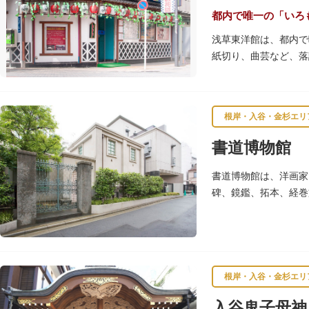
都内で唯一の「いろ
浅草東洋館は、都内で
紙切り、曲芸など、落
根岸・入谷・金杉エリ
書道博物館
書道博物館は、洋画家
碑、鏡鑑、拓本、経巻
要美術品5点を含む約1
根岸・入谷・金杉エリ
入谷鬼子母神