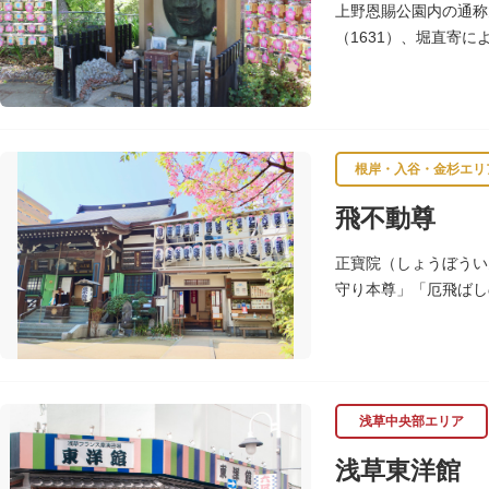
上野恩賜公園内の通称
（1631）、堀直寄
て、お身体があった場
根岸・入谷・金杉エリ
飛不動尊
正寶院（しょうぼうい
守り本尊」「厄飛ばし
係者などが海外からも
浅草中央部エリア
浅草東洋館