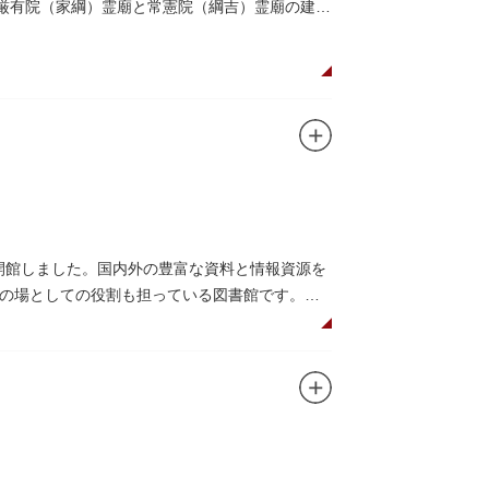
。厳有院（家綱）霊廟と常憲院（綱吉）霊廟の建築
に開館しました。国内外の豊富な資料と情報資源を
の場としての役割も担っている図書館です。