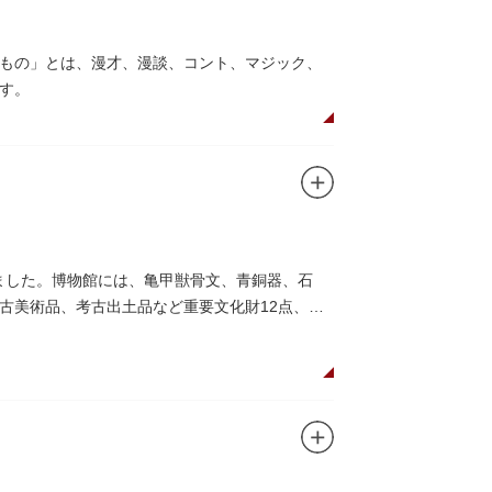
もの」とは、漫才、漫談、コント、マジック、
す。
れました。博物館には、亀甲獣骨文、青銅器、石
古美術品、考古出土品など重要文化財12点、重