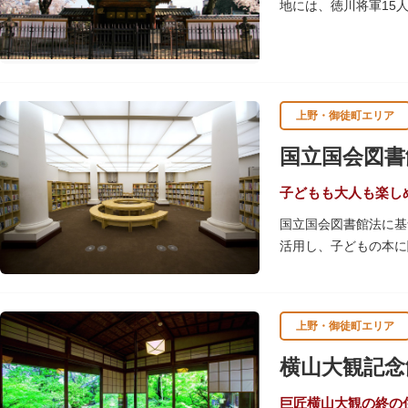
地には、徳川将軍15
物群は、昭和20年（1
上野・御徒町エリア
国立国会図書
子どもも大人も楽し
国立国会図書館法に基
活用し、子どもの本に
レンガ棟は、明治39
上野・御徒町エリア
横山大観記念
巨匠横山大観の終の