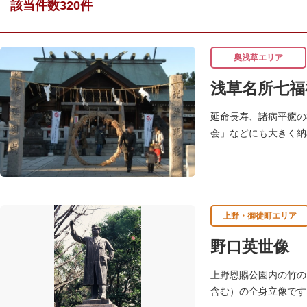
該当件数320件
奥浅草エリア
浅草名所七福
延命長寿、諸病平癒の
会」などにも大きく納
七福神の復活に際し、
上野・御徒町エリア
野口英世像
上野恩賜公園内の竹の
含む）の全身立像です