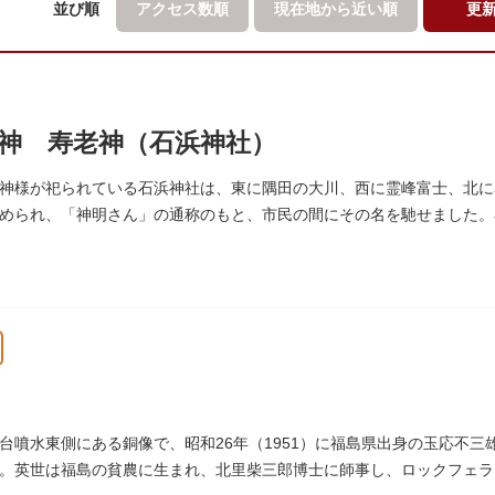
並び順
アクセス数順
現在地から
近い順
更
神 寿老神（石浜神社）
神様が祀られている石浜神社は、東に隅田の大川、西に霊峰富士、北に
められ、「神明さん」の通称のもと、市民の間にその名を馳せました。
延命長寿の神として奉安されたものです。
台噴水東側にある銅像で、昭和26年（1951）に福島県出身の玉応不三
。英世は福島の貧農に生まれ、北里柴三郎博士に師事し、ロックフェラ