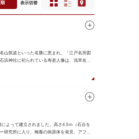
新順
表示切替
名山筑波といった名勝に恵まれ、「江戸名所図
石浜神社に祀られている寿老人像は、浅草名所
雄によって建立されました。高さ4.5ｍ（石台を
ー研究所に入り、梅毒の病原体を発見、アフリ