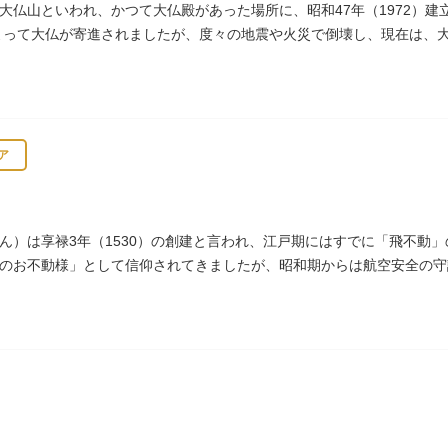
大仏山といわれ、かつて大仏殿があった場所に、昭和47年（1972）建
によって大仏が寄進されましたが、度々の地震や火災で倒壊し、現在は、
所にパゴダが建てられました。
ア
ん）は享禄3年（1530）の創建と言われ、江戸期にはすでに「飛不動
のお不動様」として信仰されてきましたが、昭和期からは航空安全の守
多く参拝に訪れます。