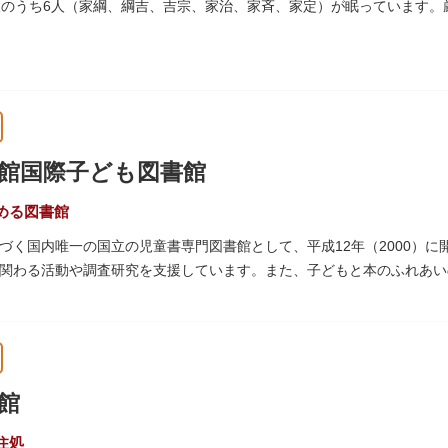
人のうち6人（家綱、綱吉、吉宗、家治、家斉、家定）が眠っています
945）の空襲で大部分を焼失しました。
館国際子ども図書館
める図書館
づく国内唯一の国立の児童書専門図書館として、平成12年（2000）
関わる活動や調査研究を支援しています。また、子どもと本のふれあい
年（1906）に建てられた帝国図書館の建物を保存・再利用しています。
館
住処