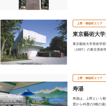
カで黄熱病の研究中感
上野・御徒町エリア
東京藝術大学
東京藝術大学美術学部
（1887）の東京美
生の作品となっていま
上野・御徒町エリア
寿湯
寿湯は、上野という都
度から45度の3種の