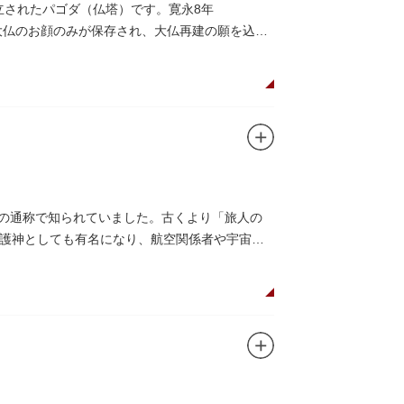
立されたパゴダ（仏塔）です。寛永8年
大仏のお顔のみが保存され、大仏再建の願を込め
」の通称で知られていました。古くより「旅人の
護神としても有名になり、航空関係者や宇宙関