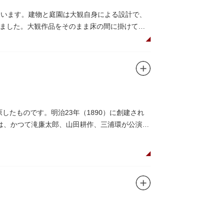
ています。建物と庭園は大観自身による設計で、
ました。大観作品をそのまま床の間に掛けて展
したものです。明治23年（1890）に創建され
は、かつて滝廉太郎、山田耕作、三浦環が公演し