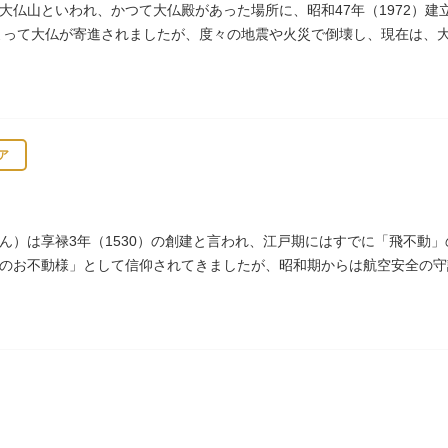
大仏山といわれ、かつて大仏殿があった場所に、昭和47年（1972）建
によって大仏が寄進されましたが、度々の地震や火災で倒壊し、現在は、
所にパゴダが建てられました。
ア
ん）は享禄3年（1530）の創建と言われ、江戸期にはすでに「飛不動
のお不動様」として信仰されてきましたが、昭和期からは航空安全の守
多く参拝に訪れます。