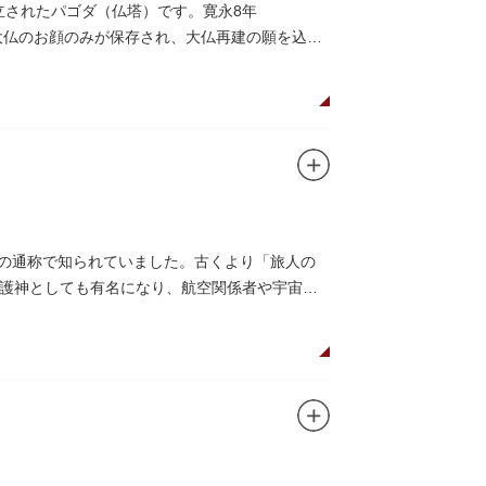
立されたパゴダ（仏塔）です。寛永8年
大仏のお顔のみが保存され、大仏再建の願を込め
」の通称で知られていました。古くより「旅人の
護神としても有名になり、航空関係者や宇宙関