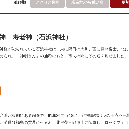
並び順
アクセス数順
現在地から
近い順
更
神 寿老神（石浜神社）
神様が祀られている石浜神社は、東に隅田の大川、西に霊峰富士、北に
められ、「神明さん」の通称のもと、市民の間にその名を馳せました。
延命長寿の神として奉安されたものです。
台噴水東側にある銅像で、昭和26年（1951）に福島県出身の玉応不三
。英世は福島の貧農に生まれ、北里柴三郎博士に師事し、ロックフェラ