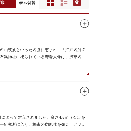
新順
表示切替
名山筑波といった名勝に恵まれ、「江戸名所図
石浜神社に祀られている寿老人像は、浅草名所
雄によって建立されました。高さ4.5ｍ（石台を
ー研究所に入り、梅毒の病原体を発見、アフリ