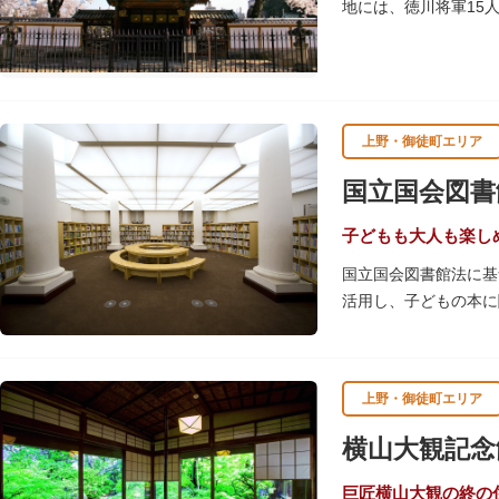
地には、徳川将軍15
物群は、昭和20年（1
上野・御徒町エリア
国立国会図書
子どもも大人も楽し
国立国会図書館法に基
活用し、子どもの本に
レンガ棟は、明治39
上野・御徒町エリア
横山大観記念
巨匠横山大観の終の