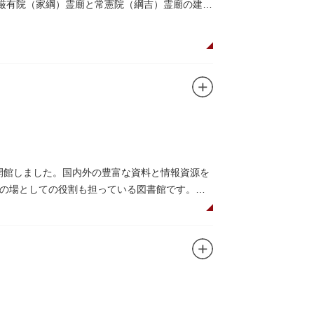
。厳有院（家綱）霊廟と常憲院（綱吉）霊廟の建築
に開館しました。国内外の豊富な資料と情報資源を
の場としての役割も担っている図書館です。