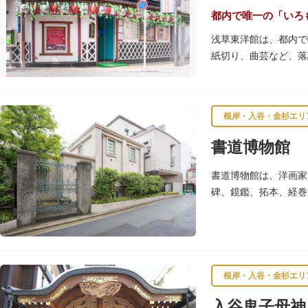
都内で唯一の「いろ
浅草東洋館は、都内で
紙切り、曲芸など、落
根岸・入谷・金杉エリ
書道博物館
書道博物館は、洋画家
碑、鏡鑑、拓本、経巻
要美術品5点を含む約1
根岸・入谷・金杉エリ
入谷鬼子母神