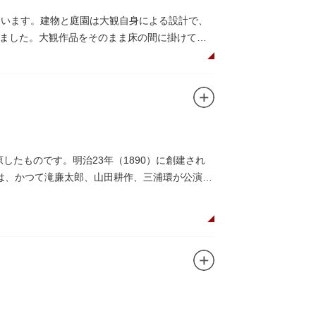
ています。建物と庭園は大観自身による設計で、
ました。大観作品をそのまま床の間に掛けて展
したものです。明治23年（1890）に創建され
は、かつて滝廉太郎、山田耕作、三浦環が公演し