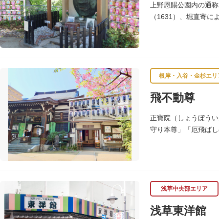
上野恩賜公園内の通称
（1631）、堀直寄
て、お身体があった場
根岸・入谷・金杉エリ
飛不動尊
正寶院（しょうぼうい
守り本尊」「厄飛ばし
係者などが海外からも
浅草中央部エリア
浅草東洋館