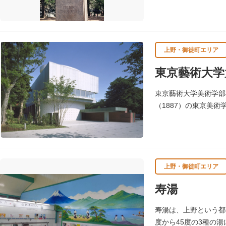
カで黄熱病の研究中感
上野・御徒町エリア
東京藝術大学
東京藝術大学美術学部
（1887）の東京美
生の作品となっていま
上野・御徒町エリア
寿湯
寿湯は、上野という都
度から45度の3種の