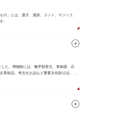
もの」とは、漫才、漫談、コント、マジック、
す。
れました。博物館には、亀甲獣骨文、青銅器、石
古美術品、考古出土品など重要文化財12点、重