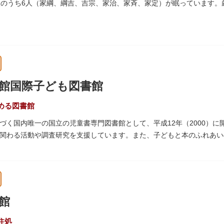
人のうち6人（家綱、綱吉、吉宗、家治、家斉、家定）が眠っています
945）の空襲で大部分を焼失しました。
館国際子ども図書館
める図書館
づく国内唯一の国立の児童書専門図書館として、平成12年（2000）
関わる活動や調査研究を支援しています。また、子どもと本のふれあい
年（1906）に建てられた帝国図書館の建物を保存・再利用しています。
館
住処