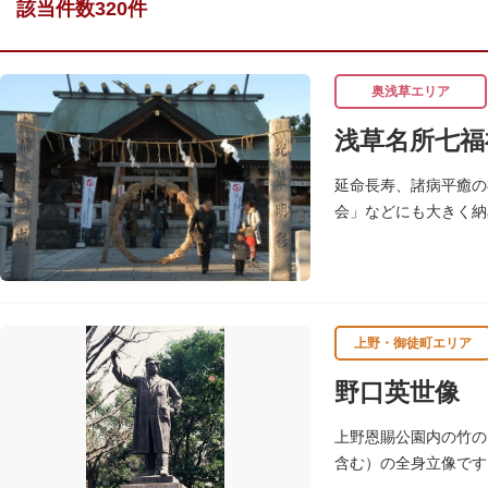
該当件数320件
奥浅草エリア
浅草名所七福
延命長寿、諸病平癒の
会」などにも大きく納
七福神の復活に際し、
上野・御徒町エリア
野口英世像
上野恩賜公園内の竹の
含む）の全身立像です