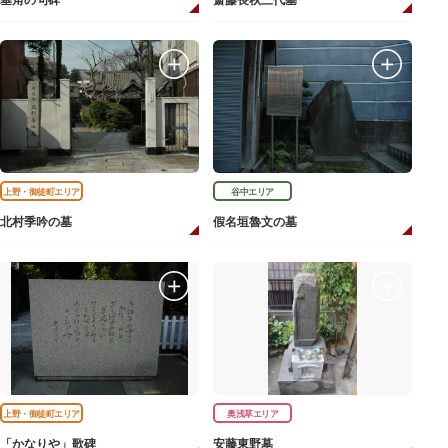
基角の句碑
斎藤長秋三代墓
上野・御徒町エリア
谷中エリア
北村季吟の墓
假名垣魯文の墓
上野・御徒町エリア
奥浅草エリア
「かなりや」歌碑
安藤東野墓