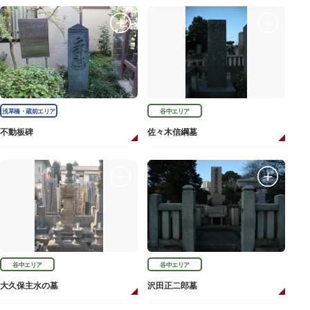
浅草橋・蔵前エリア
谷中エリア
不動板碑
佐々木信綱墓
谷中エリア
谷中エリア
大久保主水の墓
沢田正二郎墓