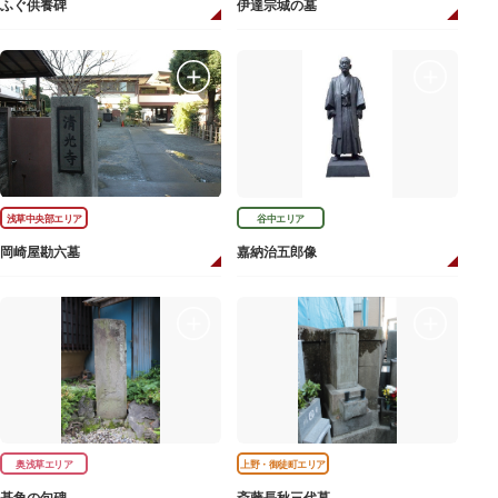
ふぐ供養碑
伊達宗城の墓
浅草中央部エリア
谷中エリア
岡崎屋勘六墓
嘉納治五郎像
奥浅草エリア
上野・御徒町エリア