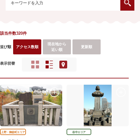
該当件数320件
現在地から
並び順
アクセス数順
更新順
近い順
表示切替
上野・御徒町エリア
谷中エリア