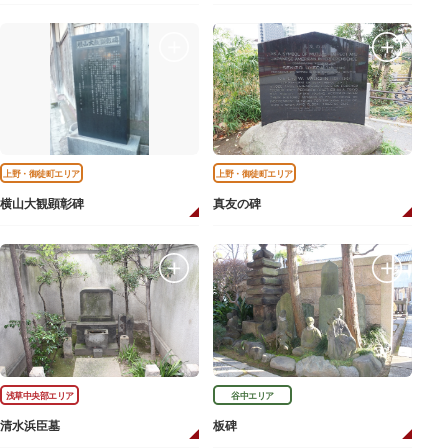
上野・御徒町エリア
上野・御徒町エリア
横山大観顕彰碑
真友の碑
浅草中央部エリア
谷中エリア
清水浜臣墓
板碑