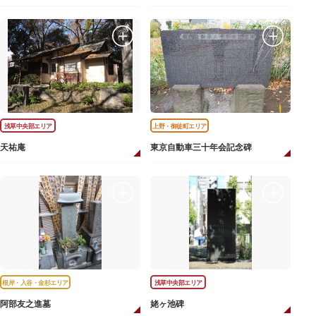
浅草中央部エリア
上野・御徒町エリア
天祐庵
東京自動車三十年会記念碑
根岸・入谷・金杉エリア
浅草中央部エリア
阿部友之進墓
姥ヶ池碑