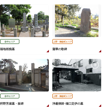
谷中エリア
上野・御徒町エリア
福地桜痴墓
蓮華の歌碑
谷中エリア
上野・御徒町エリア
狩野芳崖墓・板碑
浄厳律師･樋口定伊の墓