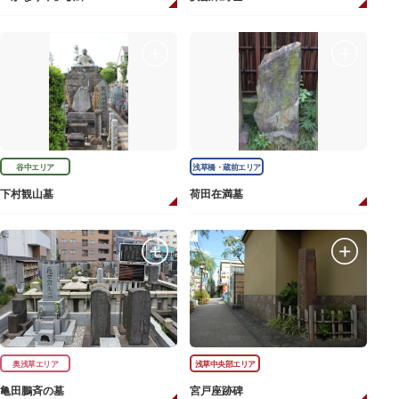
谷中エリア
浅草橋・蔵前エリア
下村観山墓
荷田在満墓
奥浅草エリア
浅草中央部エリア
亀田鵬斉の墓
宮戸座跡碑