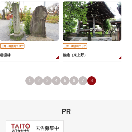
上野・御徒町エリア
上野・御徒町エリア
櫛淵碑
銅鐘（東上野）
1
2
3
4
5
6
7
8
PR